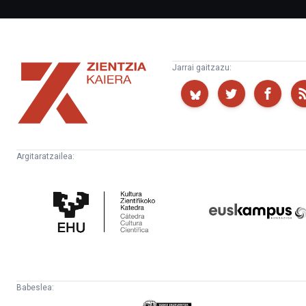
Zientzia
Jarrai gaitzazu:
Kaiera
Argitaratzailea:
Kultura
Euskampus
Zientifikoko
Fundazioa
Katedra
Babeslea: