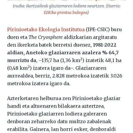
Irudia: ikertzaileak glaziarraren lodiera neurtzen. (Iturria:
EHUko prentsa bulegoa
)
Pirinioetako Ekologia Institutua
(IPE-CSIC) buru
duen eta
The Cryosphere
aldizkarian argitaratu
den ikerketa batek berretsi duenez,
1981-2022
aldian, Anetoko glaziarraren azalera % 64,7
2
murriztu da
, –135,7 ha (1,36 km
) izatetik 48,1 ha
2
(0,48 km
) izatera igaro da–. Glaziarraren
aurrealdea, berriz, 2.828 metrokoa izatetik 3.026
metrokoa izatera igaro da.
Azterketaren helburua zen Pirinioetako glaziar
handi eta altuenaren bilakaera aztertzea,
Pirinioetako glaziarren lodiera galeraren
denboran zeharreko datu multzo zabalenak
erabilita. Gainera, lan horri esker, denboraldi