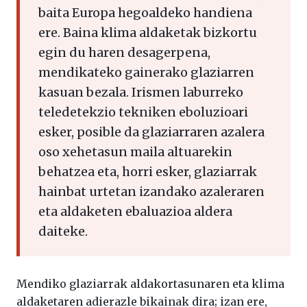
baita Europa hegoaldeko handiena
ere. Baina klima aldaketak bizkortu
egin du haren desagerpena,
mendikateko gainerako glaziarren
kasuan bezala. Irismen laburreko
teledetekzio tekniken eboluzioari
esker, posible da glaziarraren azalera
oso xehetasun maila altuarekin
behatzea eta, horri esker, glaziarrak
hainbat urtetan izandako azaleraren
eta aldaketen ebaluazioa aldera
daiteke.
Mendiko glaziarrak aldakortasunaren eta klima
aldaketaren adierazle bikainak dira; izan ere,