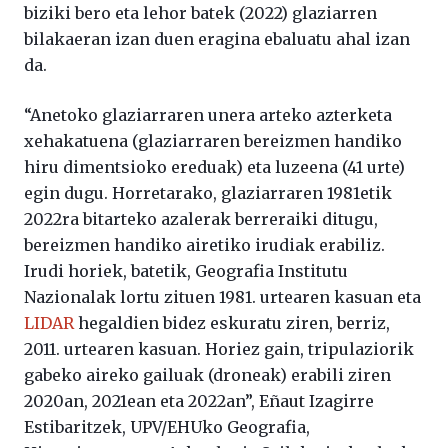
biziki bero eta lehor batek (2022) glaziarren
bilakaeran izan duen eragina ebaluatu ahal izan
da.
“Anetoko glaziarraren unera arteko azterketa
xehakatuena (glaziarraren bereizmen handiko
hiru dimentsioko ereduak) eta luzeena (41 urte)
egin dugu. Horretarako, glaziarraren 1981etik
2022ra bitarteko azalerak berreraiki ditugu,
bereizmen handiko airetiko irudiak erabiliz.
Irudi horiek, batetik, Geografia Institutu
Nazionalak lortu zituen 1981. urtearen kasuan eta
LIDAR
hegaldien bidez eskuratu ziren, berriz,
2011. urtearen kasuan. Horiez gain, tripulaziorik
gabeko aireko gailuak (droneak) erabili ziren
2020an, 2021ean eta 2022an”, Eñaut Izagirre
Estibaritzek, UPV/EHUko Geografia,