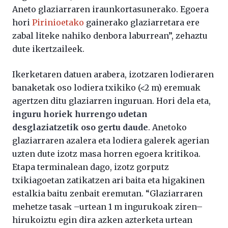
Aneto glaziarraren iraunkortasunerako. Egoera
hori
Pirinioetako
gainerako glaziarretara ere
zabal liteke nahiko denbora laburrean”, zehaztu
dute ikertzaileek.
Ikerketaren datuen arabera, izotzaren lodieraren
banaketak oso lodiera txikiko (<2 m) eremuak
agertzen ditu glaziarren inguruan. Hori dela eta,
inguru horiek hurrengo udetan
desglaziatzetik oso gertu daude
. Anetoko
glaziarraren azalera eta lodiera galerek agerian
uzten dute izotz masa horren egoera kritikoa.
Etapa terminalean dago, izotz gorputz
txikiagoetan zatikatzen ari baita eta higakinen
estalkia baitu zenbait eremutan. “Glaziarraren
mehetze tasak –urtean 1 m ingurukoak ziren–
hirukoiztu egin dira azken azterketa urtean