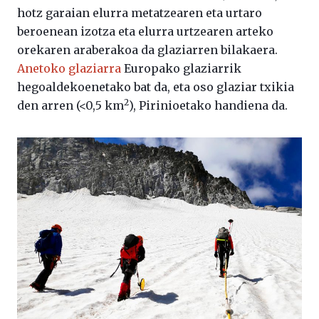
hotz garaian elurra metatzearen eta urtaro
beroenean izotza eta elurra urtzearen arteko
orekaren araberakoa da glaziarren bilakaera.
Anetoko glaziarra
Europako glaziarrik
hegoaldekoenetako bat da, eta oso glaziar txikia
2
den arren (<0,5 km
), Pirinioetako handiena da.