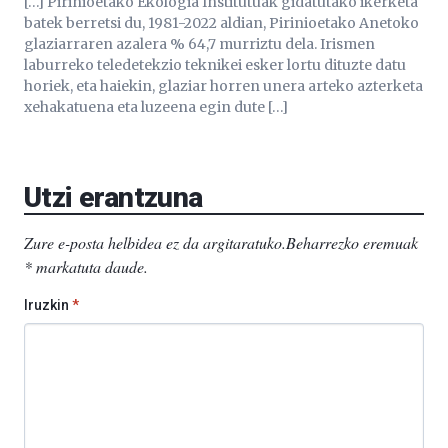
[…] Pirinioetako Ekologia Institutuak gidatutako ikerketa
batek berretsi du, 1981-2022 aldian, Pirinioetako Anetoko
glaziarraren azalera % 64,7 murriztu dela. Irismen
laburreko teledetekzio teknikei esker lortu dituzte datu
horiek, eta haiekin, glaziar horren unera arteko azterketa
xehakatuena eta luzeena egin dute […]
Utzi erantzuna
Zure e-posta helbidea ez da argitaratuko.
Beharrezko eremuak
*
markatuta daude
.
Iruzkin
*