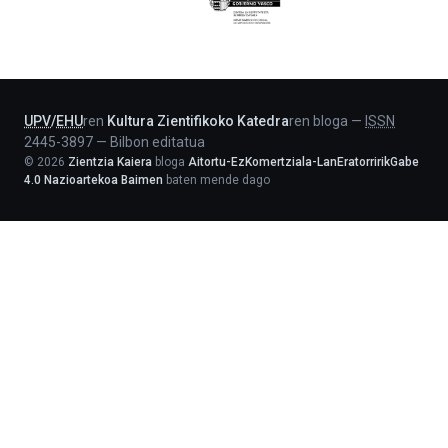
Eusko
Jaurlaritza
-
Lehendakaritza
UPV
/
EHU
ren
Kultura Zientifikoko Katedra
ren bloga
—
ISSN
2445-3897
—
Bilbon editatua
©
2026
Zientzia Kaiera
bloga
Aitortu-EzKomertziala-LanEratorririkGabe
4.0 Nazioartekoa Baimen
baten mende dago