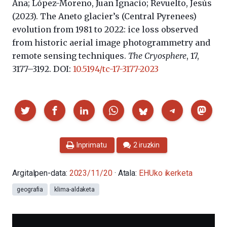
Ana; López-Moreno, Juan Ignacio; Revuelto, Jesús
(2023).
The Aneto glacier’s (Central Pyrenees)
evolution from 1981 to 2022: ice loss observed
from historic aerial image photogrammetry and
remote sensing techniques.
The Cryosphere
, 17,
3177–3192. DOI:
10.5194/tc-17-3177-2023
Partekatu
Inprimatu
2 iruzkin
Argitalpen-data:
2023/11/20
· Atala:
EHUko ikerketa
geografia
klima-aldaketa