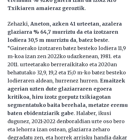
Txikiaren amaieraz geroztik
.
Zehazki,
Aneton, azken 41 urteetan, azalera
glaziarra % 64,7 murriztu da eta izotzaren
lodiera 30,5 m murriztu da
,
batez beste
.
“Gainerako izotzaren batez besteko lodiera 11,9
m-koa izan zen 2022ko udazkenean, 1981. eta
2011. urteetarako berreraikitako eta 2020an
behatutako 32,9, 19,2 eta 15,0 m-ko batez besteko
lodieraren aldean, hurrenez hurren.
Emaitzek
agerian uzten dute glaziarraren egoera
kritikoa, hiru izotz gorputz txikiagotan
segmentatuko baita berehala, metatze eremu
baten ebidentziarik gabe
. Halaber, ikusi
dugunez, 2021-2022 denboraldian urte oso bero
eta lehorra izan ostean, glaziarra zeharo
degradatu zen, eta horrek arrisku handia dakar