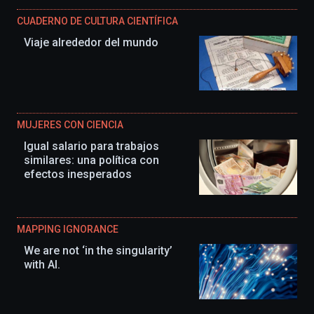
CUADERNO DE CULTURA CIENTÍFICA
Viaje alrededor del mundo
MUJERES CON CIENCIA
Igual salario para trabajos
similares: una política con
efectos inesperados
MAPPING IGNORANCE
We are not ‘in the singularity’
with AI.