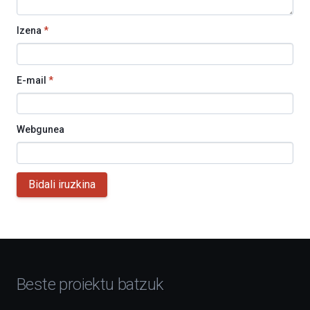
Izena
*
E-mail
*
Webgunea
Bidali iruzkina
Beste proiektu batzuk