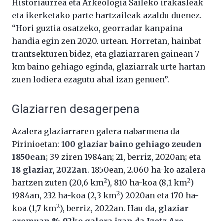
Historiaurrea eta Arkeologia Saileko irakasleak
eta ikerketako parte hartzaileak azaldu duenez.
“Hori guztia osatzeko, georradar kanpaina
handia egin zen 2020. urtean. Horretan, hainbat
trantsekturen bidez, eta glaziarraren gainean 7
km baino gehiago eginda, glaziarrak urte hartan
zuen lodiera ezagutu ahal izan genuen”.
Glaziarren desagerpena
Azalera glaziarraren galera nabarmena da
Pirinioetan:
100 glaziar baino gehiago zeuden
1850ean
; 39 ziren 1984an; 21, berriz, 2020an; eta
18 glaziar, 2022an
. 1850ean, 2.060 ha-ko azalera
2
2
hartzen zuten (20,6 km
), 810 ha-koa (8,1 km
)
2
1984an, 232 ha-koa (2,3 km
) 2020an eta 170 ha-
2
koa (1,7 km
), berriz, 2022an. Hau da,
glaziar
eremuan % 92ko galera izan da Izotz Aro