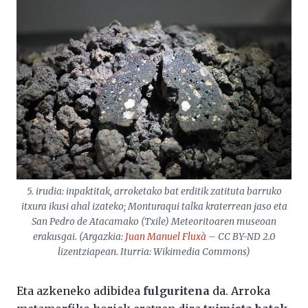
5. irudia: inpaktitak, arroketako bat erditik zatituta barruko
itxura ikusi ahal izateko; Monturaqui talka kraterrean jaso eta
San Pedro de Atacamako (Txile) Meteoritoaren museoan
erakusgai. (Argazkia:
Juan Manuel Fluxà
– CC BY-ND 2.0
lizentziapean. Iturria: Wikimedia Commons)
Eta azkeneko adibidea
fulguritena
da. Arroka