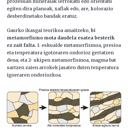
prozesuan mineralak lerrokatu edo orientatu
egiten dira planoak, xaflak edo, are, kolorazio
desberdinetako bandak eratuz.
Gaurko ikasgai teorikoa amaitzeko,
bi
metamorfismo mota daudela esatea besterik
ez zait falta.
1‑ eskualde metamorfismoa, presioa
eta tenperatura igotzearen ondorioz gertatzen
dena; eta 2- ukipen metamorfismoa, magma bat
sartzen zaien arrokek jasaten duten tenperatura
igoeraren ondoriozkoa.