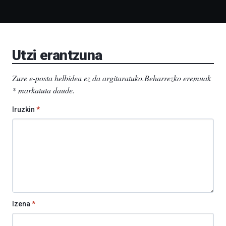
Bizkaia
Aretoa-
EHU…
Utzi erantzuna
Zure e-posta helbidea ez da argitaratuko.
Beharrezko eremuak
*
markatuta daude
.
Iruzkin
*
Izena
*