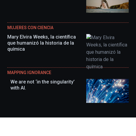
MUJERES CON CIENCIA
Mary Elvira Weeks, la científica
que humanizó la historia de la
química
MAPPING IGNORANCE
We are not ‘in the singularity’
with AI.