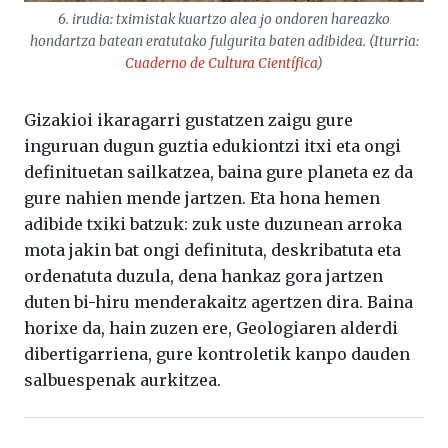
6. irudia: tximistak kuartzo alea jo ondoren hareazko
hondartza batean eratutako fulgurita baten adibidea. (Iturria:
Cuaderno de Cultura Científica
)
Gizakioi ikaragarri gustatzen zaigu gure
inguruan dugun guztia edukiontzi itxi eta ongi
definituetan sailkatzea, baina gure planeta ez da
gure nahien mende jartzen. Eta hona hemen
adibide txiki batzuk: zuk uste duzunean arroka
mota jakin bat ongi definituta, deskribatuta eta
ordenatuta duzula, dena hankaz gora jartzen
duten bi-hiru menderakaitz agertzen dira. Baina
horixe da, hain zuzen ere, Geologiaren alderdi
dibertigarriena, gure kontroletik kanpo dauden
salbuespenak aurkitzea.