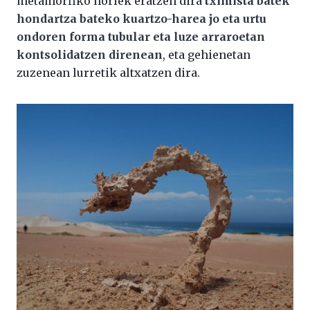
metamorfiko horiek eratzen dira
tximista batek
hondartza bateko kuartzo-harea jo eta urtu
ondoren forma tubular eta luze arraroetan
kontsolidatzen direnean
, eta gehienetan
zuzenean lurretik altxatzen dira.