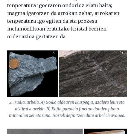
tenperatura igoeraren ondorioz eratu baita;
magma igarotzen da arrokan zehar, arrokaren
tenperatura igo egiten da eta prozesu
metamorfikoan eratutako kristal berrien
ordenazioa gertatzen da.
2. irudia: arbela. A) Goiko aldearen ikuspegia, azalera leun eta
distiratsuarekin. B) Xafla paralelo finetan dauden plano
mineralen xehetasuna. Horiek definitzen dute arbel
cleavagea
.