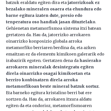
batzuk eraldatu egiten dira eta
jatorrizkoak ez
bezalako mineralen osaera eta ehundura edo
barne egitura izaten dute, presio edo
tenperatura oso handiak jasan dituztelako
.
Gehienetan metamorfismoa sistema itxi batean
gertatzen da. Hau da, jatorrizko arrokaren
oinarrizko konposizio globala arroka
metamorfiko berriaren berdina da, eta azken
emaitzan ez da elementu kimikoen galerarik edo
irabazirik egoten. Gertatzen dena da
hasierako
arrokaren mineralak desintegratu egiten
direla oinarrizko osagai kimikoetan eta
berriro konbinatzen direla arroka
metamorfikoan beste mineral batzuk sortuz
.
Eta barneko egitura kristalino berri bat ere
sortzen da. Hau da, arrokaren itxura aldatu
egiten da eta ondorioz, metamorfismoaren