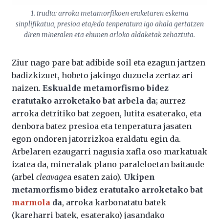
1. irudia: arroka metamorfikoen eraketaren eskema
sinplifikatua, presioa eta/edo tenperatura igo ahala gertatzen
diren mineralen eta ehunen arloko aldaketak zehaztuta.
Ziur nago pare bat adibide soil eta ezagun jartzen
badizkizuet, hobeto jakingo duzuela zertaz ari
naizen.
Eskualde metamorfismo bidez
eratutako arroketako bat arbela da
; aurrez
arroka detritiko bat zegoen, lutita esaterako, eta
denbora batez presioa eta tenperatura jasaten
egon ondoren jatorrizkoa eraldatu egin da.
Arbelaren ezaugarri nagusia xafla oso markatuak
izatea da, mineralak plano paraleloetan baitaude
(arbel
cleavage
a esaten zaio).
Ukipen
metamorfismo bidez eratutako arroketako bat
marmola
da
, arroka karbonatatu batek
(kareharri batek, esaterako) jasandako