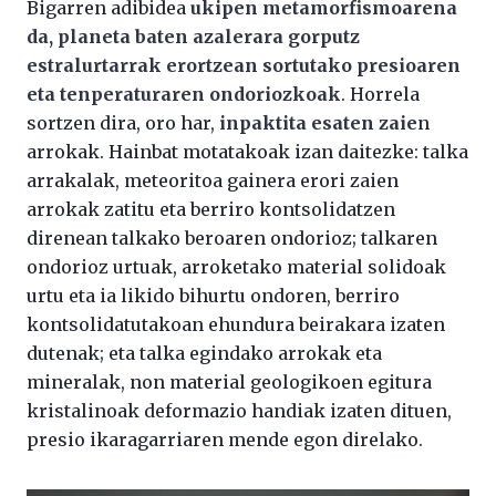
Bigarren adibidea
ukipen metamorfismoarena
da, planeta baten azalerara gorputz
estralurtarrak erortzean sortutako presioaren
eta tenperaturaren ondoriozkoak
. Horrela
sortzen dira, oro har,
inpaktita esaten zaie
n
arrokak. Hainbat motatakoak izan daitezke: talka
arrakalak, meteoritoa gainera erori zaien
arrokak zatitu eta berriro kontsolidatzen
direnean talkako beroaren ondorioz; talkaren
ondorioz urtuak, arroketako material solidoak
urtu eta ia likido bihurtu ondoren, berriro
kontsolidatutakoan ehundura beirakara izaten
dutenak; eta talka egindako arrokak eta
mineralak, non material geologikoen egitura
kristalinoak deformazio handiak izaten dituen,
presio ikaragarriaren mende egon direlako.