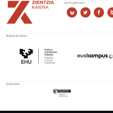
Zientzia
Jarrai gaitzazu:
Kaiera
Argitaratzailea:
Kultura
Euskampus
Zientifikoko
Fundazioa
Katedra
Babeslea:
Eusko
Jaurlaritza
-
Lehendakaritza