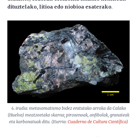
dituztelako, litioa edo niobioa esaterako
.
4. irudia: metasomatismo bidez eratutako arroka da Calako
(Huelva) meatzeetako skarna; piroxenoak, anfibolak, granateak
eta karbonatuak ditu. (Iturria:
Cuaderno de Cultura Científica
)