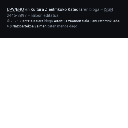
UPV
/
EHU
ren
Kultura Zientifikoko Katedra
ren bloga
—
ISSN
2445-3897
—
Bilbon editatua
©
2026
Zientzia Kaiera
bloga
Aitortu-EzKomertziala-LanEratorririkGabe
4.0 Nazioartekoa Baimen
baten mende dago