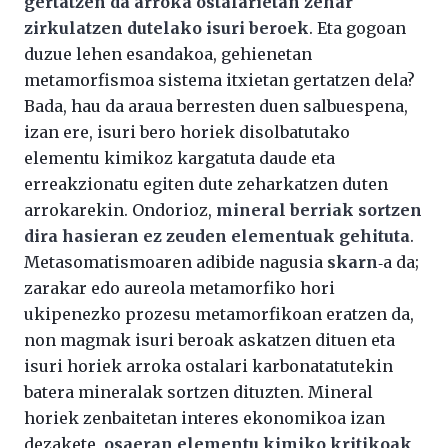
gertatzen da arroka ostalarietan zehar
zirkulatzen dutelako isuri beroek
. Eta gogoan
duzue lehen esandakoa, gehienetan
metamorfismoa sistema itxietan gertatzen dela?
Bada, hau da araua berresten duen salbuespena,
izan ere, isuri bero horiek disolbatutako
elementu kimikoz kargatuta daude eta
erreakzionatu egiten dute zeharkatzen duten
arrokarekin. Ondorioz,
mineral berriak sortzen
dira hasieran ez zeuden elementuak gehituta
.
Metasomatismoaren adibide nagusia
skarn
‑a da;
zarakar edo aureola metamorfiko hori
ukipenezko prozesu metamorfikoan eratzen da,
non magmak isuri beroak askatzen dituen eta
isuri horiek arroka ostalari karbonatatutekin
batera mineralak sortzen dituzten. Mineral
horiek zenbaitetan interes ekonomikoa izan
dezakete,
osaeran elementu kimiko kritikoak