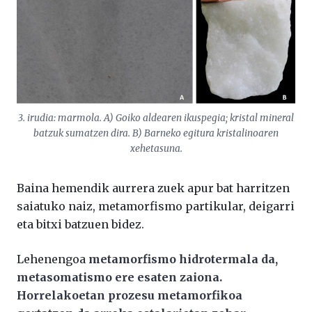
3. irudia: marmola. A) Goiko aldearen ikuspegia; kristal mineral
batzuk sumatzen dira. B) Barneko egitura kristalinoaren
xehetasuna.
Baina hemendik aurrera zuek apur bat harritzen
saiatuko naiz, metamorfismo partikular, deigarri
eta bitxi batzuen bidez.
Lehenengoa
metamorfismo hidrotermala da,
metasomatismo ere esaten zaiona.
Horrelakoetan prozesu metamorfikoa