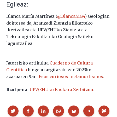
Egileaz:
Blanca María Martínez (
@BlancaMG4
) Geologian
doktorea da, Aranzadi Zientzia Elkarteko
ikertzailea eta UPV/EHUko Zientzia eta
Teknologia Fakultateko Geologia Saileko
laguntzailea.
Jatorrizko artikulua
Cuaderno de Cultura
Científica
blogean argitaratu zen 2023ko
azaroaren 9an:
Esos curiosos metamorfismos
.
Itzulpena
:
UPV/EHUko Euskara Zerbitzua
.
Partekatu