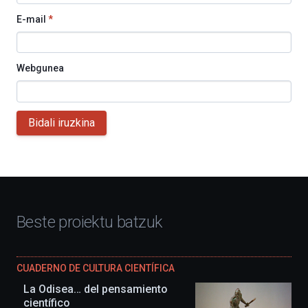
E-mail
*
Webgunea
Bidali iruzkina
Beste proiektu batzuk
CUADERNO DE CULTURA CIENTÍFICA
La Odisea… del pensamiento
científico