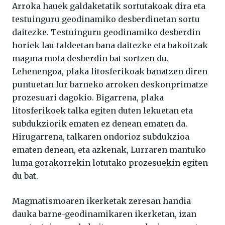
Arroka hauek galdaketatik sortutakoak dira eta
testuinguru geodinamiko desberdinetan sortu
daitezke. Testuinguru geodinamiko desberdin
horiek lau taldeetan bana daitezke eta bakoitzak
magma mota desberdin bat sortzen du.
Lehenengoa, plaka litosferikoak banatzen diren
puntuetan lur barneko arroken deskonprimatze
prozesuari dagokio. Bigarrena, plaka
litosferikoek talka egiten duten lekuetan eta
subdukziorik ematen ez denean ematen da.
Hirugarrena, talkaren ondorioz subdukzioa
ematen denean, eta azkenak, Lurraren mantuko
luma gorakorrekin lotutako prozesuekin egiten
du bat.
Magmatismoaren ikerketak zeresan handia
dauka barne-geodinamikaren ikerketan, izan