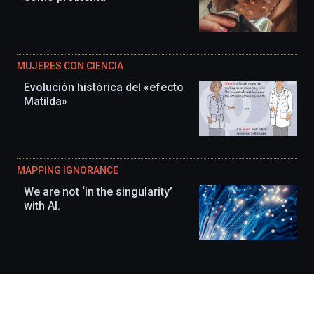
MUJERES CON CIENCIA
Evolución histórica del «efecto
Matilda»
MAPPING IGNORANCE
We are not ‘in the singularity’
with AI.