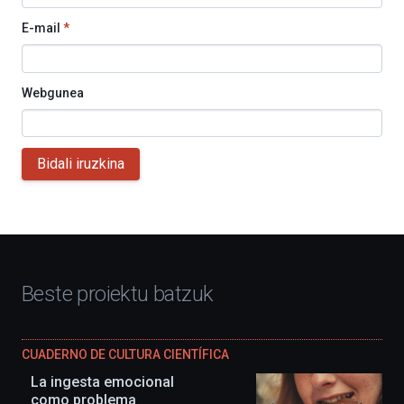
E-mail
*
Webgunea
Bidali iruzkina
Beste proiektu batzuk
CUADERNO DE CULTURA CIENTÍFICA
La ingesta emocional
como problema