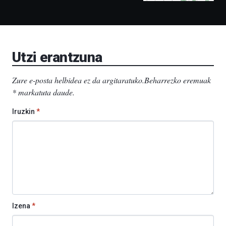
Liburutegia,
Bizkaia
Aretoa-
EHU…
Utzi erantzuna
Zure e-posta helbidea ez da argitaratuko.
Beharrezko eremuak
*
markatuta daude
.
Iruzkin
*
Izena
*