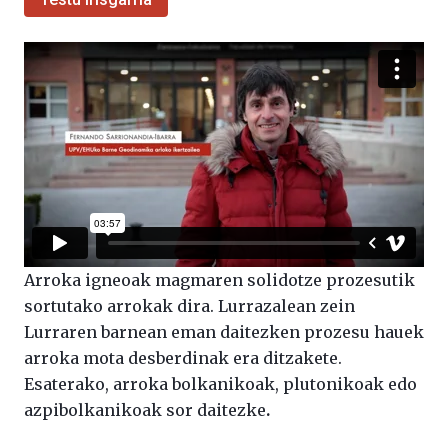
Arroka igneoak magmaren solidotze prozesutik
sortutako arrokak dira. Lurrazalean zein
Lurraren barnean eman daitezken prozesu hauek
arroka mota desberdinak era ditzakete.
Esaterako, arroka bolkanikoak, plutonikoak edo
azpibolkanikoak sor daitezke
.