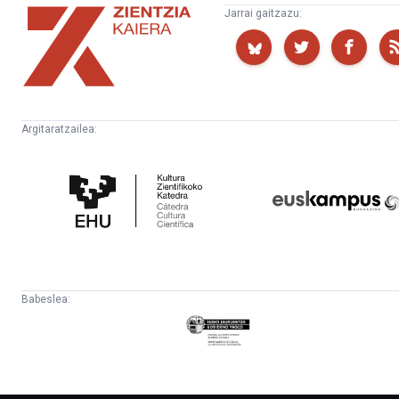
Zientzia
Jarrai gaitzazu:
Kaiera
Argitaratzailea:
Kultura
Euskampus
Zientifikoko
Fundazioa
Katedra
Babeslea:
Eusko
Jaurlaritza
-
Lehendakaritza