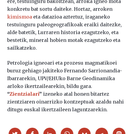
ere, testuinguru bakoitzean, arroka igneo mota
konkretu bat sortu daiteke. Hortaz, arroken
kimismoa
eta datazioa aztertuz, iraganeko
testuinguru paleogeografikoak eraiki daitezke,
alde batetik, Lurraren historia ezagutzeko, eta
bestetik, mineral hobien motak ezagutzeko eta
sailkatzeko.
Petrologia igneoari eta prozesu magmatikoei
buruz gehiago jakiteko Fernando Sarrionandia-
Ibarrarekin, UPV/EHUko Barne Geodinamika
arloko ikertzailearekin, bildu gara.
“
Zientzialari
”
izeneko atal honen bitartez
zientziaren oinarrizko kontzeptuak azaldu nahi
ditugu euskal ikertzaileen laguntzarekin.
Partekatu