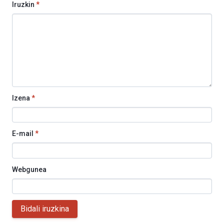
Iruzkin
*
Izena
*
E-mail
*
Webgunea
Bidali iruzkina