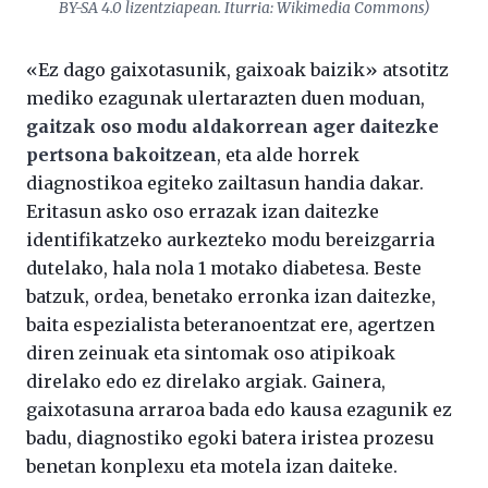
BY-SA 4.0 lizentziapean. Iturria: Wikimedia Commons)
«Ez dago gaixotasunik, gaixoak baizik» atsotitz
mediko ezagunak ulertarazten duen moduan,
gaitzak oso modu aldakorrean ager daitezke
pertsona bakoitzean
, eta alde horrek
diagnostikoa egiteko zailtasun handia dakar.
Eritasun asko oso errazak izan daitezke
identifikatzeko aurkezteko modu bereizgarria
dutelako, hala nola 1 motako diabetesa. Beste
batzuk, ordea, benetako erronka izan daitezke,
baita espezialista beteranoentzat ere, agertzen
diren zeinuak eta sintomak oso atipikoak
direlako edo ez direlako argiak. Gainera,
gaixotasuna arraroa bada edo kausa ezagunik ez
badu, diagnostiko egoki batera iristea prozesu
benetan konplexu eta motela izan daiteke.