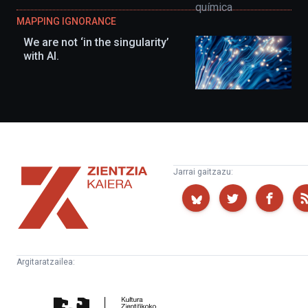
MAPPING IGNORANCE
We are not ‘in the singularity’
with AI.
Zientzia
Jarrai gaitzazu:
Kaiera
Argitaratzailea:
Kultura
Euskampus
Zientifikoko
Fundazioa