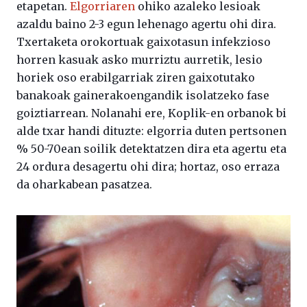
etapetan.
Elgorriaren
ohiko azaleko lesioak
azaldu baino 2-3 egun lehenago agertu ohi dira.
Txertaketa orokortuak gaixotasun infekzioso
horren kasuak asko murriztu aurretik, lesio
horiek oso erabilgarriak ziren gaixotutako
banakoak gainerakoengandik isolatzeko fase
goiztiarrean. Nolanahi ere, Koplik-en orbanok bi
alde txar handi dituzte: elgorria duten pertsonen
% 50-70ean soilik detektatzen dira eta agertu eta
24 ordura desagertu ohi dira; hortaz, oso erraza
da oharkabean pasatzea.