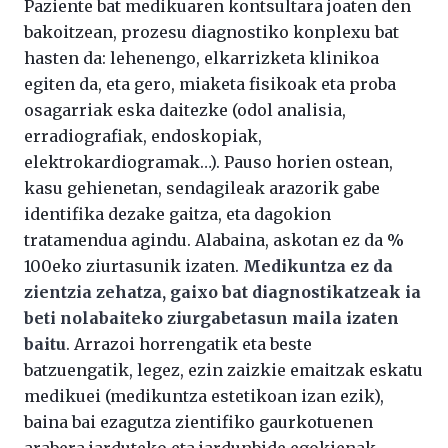
Paziente bat medikuaren kontsultara joaten den
bakoitzean, prozesu diagnostiko konplexu bat
hasten da: lehenengo, elkarrizketa klinikoa
egiten da, eta gero, miaketa fisikoak eta proba
osagarriak eska daitezke (odol analisia,
erradiografiak, endoskopiak,
elektrokardiogramak…). Pauso horien ostean,
kasu gehienetan, sendagileak arazorik gabe
identifika dezake gaitza, eta dagokion
tratamendua agindu. Alabaina, askotan ez da %
100eko ziurtasunik izaten.
Medikuntza ez da
zientzia zehatza, gaixo bat diagnostikatzeak ia
beti nolabaiteko ziurgabetasun maila izaten
baitu
. Arrazoi horrengatik eta beste
batzuengatik, legez, ezin zaizkie emaitzak eskatu
medikuei (medikuntza estetikoan izan ezik),
baina bai ezagutza zientifiko gaurkotuenen