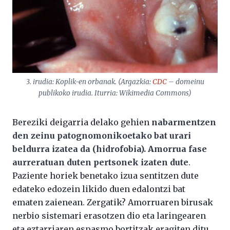
3. irudia: Koplik-en orbanak. (Argazkia:
CDC
– domeinu
publikoko irudia. Iturria: Wikimedia Commons)
Bereziki deigarria delako gehien
nabarmentzen
den zeinu patognomonikoetako bat urari
beldurra izatea da (hidrofobia). Amorrua fase
aurreratuan duten pertsonek izaten dute
.
Paziente horiek benetako izua sentitzen dute
edateko edozein likido duen edalontzi bat
ematen zaienean. Zergatik? Amorruaren birusak
nerbio sistemari erasotzen dio eta laringearen
eta eztarriaren espasmo bortitzak eragiten ditu.