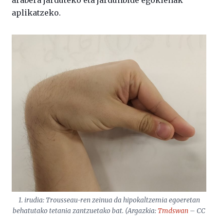
arabera jarduteko eta jardunbide egokienak
aplikatzeko.
1. irudia: Trousseau-ren zeinua da hipokaltzemia egoeretan
behatutako tetania zantzuetako bat. (Argazkia:
Tmdswan
– CC