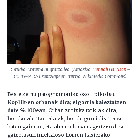
2. irudia: Eritema migratzailea. (Argazkia:
Hannah Garrison
–
CC BY-SA 2.5 lizentziapean. Iturria: Wikimedia Commons)
Beste zeinu patognomoniko oso tipiko bat
Koplik-en orbanak dira; elgorria baieztatzen
dute % 100ean
. Orban zurixka txikiak dira,
hondar ale itxurakoak, hondo gorri distiratsu
baten gainean, eta aho mukosan agertzen dira
gaixotasun infekzioso horren hasierako