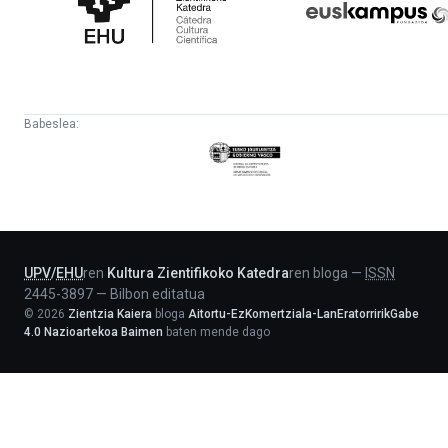
Katedra
Babeslea:
Eusko
Jaurlaritza
-
Lehendakaritza
UPV
/
EHU
ren
Kultura Zientifikoko Katedra
ren bloga
—
ISSN
2445-3897
—
Bilbon editatua
©
2026
Zientzia Kaiera
bloga
Aitortu-EzKomertziala-LanEratorririkGabe
4.0 Nazioartekoa Baimen
baten mende dago