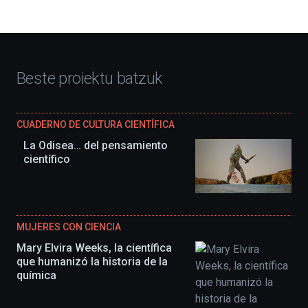
Beste proiektu batzuk
CUADERNO DE CULTURA CIENTÍFICA
La Odisea… del pensamiento
científico
MUJERES CON CIENCIA
Mary Elvira Weeks, la científica
que humanizó la historia de la
química