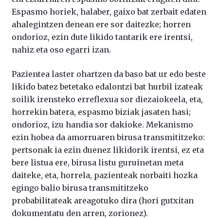
Espasmo horiek, halaber, gaixo bat zerbait edaten
ahalegintzen denean ere sor daitezke; horren
ondorioz, ezin dute likido tantarik ere irentsi,
nahiz eta oso egarri izan.
Pazientea laster ohartzen da baso bat ur edo beste
likido batez betetako edalontzi bat hurbil izateak
soilik irensteko erreflexua sor diezaiokeela, eta,
horrekin batera, espasmo biziak jasaten hasi;
ondorioz, izu handia sor dakioke. Mekanismo
ezin hobea da amorruaren birusa transmititzeko:
pertsonak ia ezin duenez likidorik irentsi, ez eta
bere listua ere, birusa listu guruinetan meta
daiteke, eta, horrela, pazienteak norbaiti hozka
egingo balio birusa transmititzeko
probabilitateak areagotuko dira (hori gutxitan
dokumentatu den arren, zorionez).