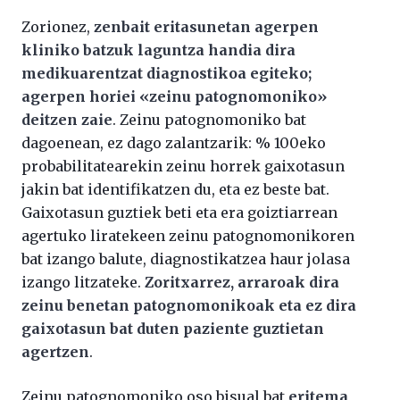
Zorionez,
zenbait eritasunetan agerpen
kliniko batzuk laguntza handia dira
medikuarentzat diagnostikoa egiteko;
agerpen horiei «zeinu patognomoniko»
deitzen zaie
. Zeinu patognomoniko bat
dagoenean, ez dago zalantzarik: % 100eko
probabilitatearekin zeinu horrek gaixotasun
jakin bat identifikatzen du, eta ez beste bat.
Gaixotasun guztiek beti eta era goiztiarrean
agertuko liratekeen zeinu patognomonikoren
bat izango balute, diagnostikatzea haur jolasa
izango litzateke.
Zoritxarrez, arraroak dira
zeinu benetan patognomonikoak eta ez dira
gaixotasun bat duten paziente guztietan
agertzen
.
Zeinu patognomoniko oso bisual bat
eritema