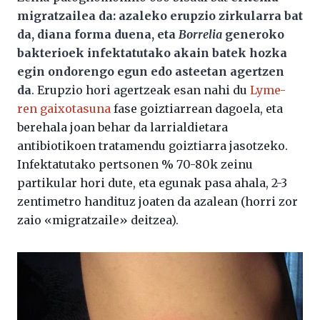
migratzailea da: azaleko erupzio zirkularra bat
da, diana forma duena, eta
Borrelia
generoko
bakterioek infektatutako akain batek hozka
egin ondorengo egun edo asteetan agertzen
da
. Erupzio hori agertzeak esan nahi du
Lyme-
ren gaixotasuna
fase goiztiarrean dagoela, eta
berehala joan behar da larrialdietara
antibiotikoen tratamendu goiztiarra jasotzeko.
Infektatutako pertsonen % 70-80k zeinu
partikular hori dute, eta egunak pasa ahala, 2-3
zentimetro handituz joaten da azalean (horri zor
zaio «migratzaile» deitzea).