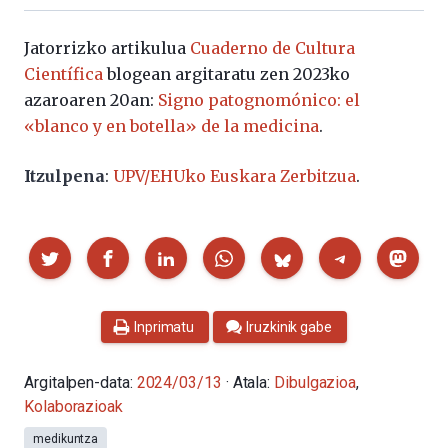
Jatorrizko artikulua
Cuaderno de Cultura
Científica
blogean argitaratu zen 2023ko
azaroaren 20an:
Signo patognomónico: el
«blanco y en botella» de la medicina
.
Itzulpena
:
UPV/EHUko Euskara Zerbitzua
.
Partekatu
Inprimatu
Iruzkinik gabe
Argitalpen-data:
2024/03/13
· Atala:
Dibulgazioa
,
Kolaborazioak
medikuntza