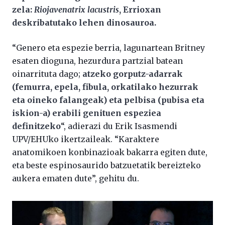
zela:
Riojavenatrix lacustris
, Errioxan
deskribatutako lehen dinosauroa.
“Genero eta espezie berria, lagunartean Britney
esaten dioguna, hezurdura partzial batean
oinarrituta dago;
atzeko gorputz-adarrak
(femurra, epela, fibula, orkatilako hezurrak
eta oineko falangeak) eta pelbisa (pubisa eta
iskion-a) erabili genituen espeziea
definitzeko
“, adierazi du Erik Isasmendi
UPV/EHUko ikertzaileak. “Karaktere
anatomikoen konbinazioak bakarra egiten dute,
eta beste espinosaurido batzuetatik bereizteko
aukera ematen dute”, gehitu du.