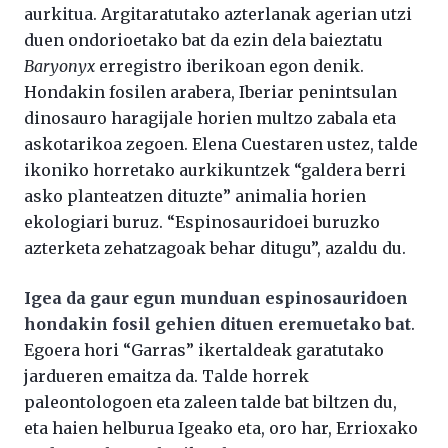
aurkitua. Argitaratutako azterlanak agerian utzi
duen ondorioetako bat da ezin dela baieztatu
Baryonyx
erregistro iberikoan egon denik.
Hondakin fosilen arabera, Iberiar penintsulan
dinosauro haragijale horien multzo zabala eta
askotarikoa zegoen. Elena Cuestaren ustez, talde
ikoniko horretako aurkikuntzek “galdera berri
asko planteatzen dituzte” animalia horien
ekologiari buruz. “Espinosauridoei buruzko
azterketa zehatzagoak behar ditugu”, azaldu du.
Igea da gaur egun munduan espinosauridoen
hondakin fosil gehien dituen eremuetako bat
.
Egoera hori “Garras” ikertaldeak garatutako
jardueren emaitza da. Talde horrek
paleontologoen eta zaleen talde bat biltzen du,
eta haien helburua Igeako eta, oro har, Errioxako