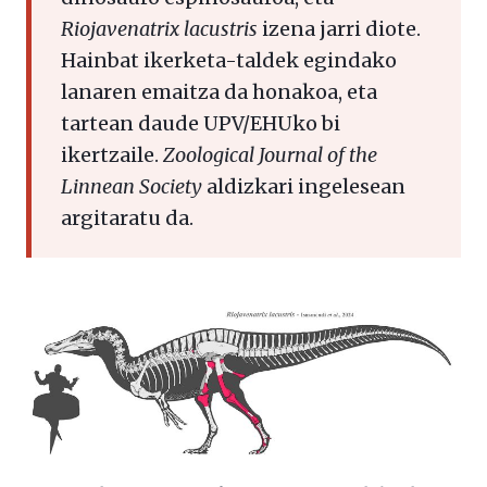
Riojavenatrix lacustris
izena jarri diote.
Hainbat ikerketa-taldek egindako
lanaren emaitza da honakoa, eta
tartean daude UPV/EHUko bi
ikertzaile.
Zoological Journal of the
Linnean Society
aldizkari ingelesean
argitaratu da.