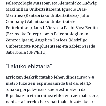
Paleontologia Museoan eta Alemaniako Ludwig
Maximilian Unibertsitatean), Ignacio Díaz-
Martínez (Kantabriako Unibertsitatea), Julio
Company (Valentziako Unibertsitate
Politeknikoa), Luis I. Viera eta Pachi Sáez-Benito
(Errioxako Interpretazio Paleontologikoko
Zentroa Igean), Angélica Torices (Madrilgo
Unibertsitate Konplutentsea) eta Xabier Pereda
Suberbiola (UPV/EHU).
“Lakuko ehiztaria”
Errioxan deskribatutako lehen dinosauroa
7-8
metro luze zen espinosaurido bat da
, eta 1,5
tonako gorputz-masa zuela estimatzen da.
Bipedoa zen eta arrainez elikatzen zen batez ere,
nahiz eta lurreko harrapakinak ehizatzeko ere