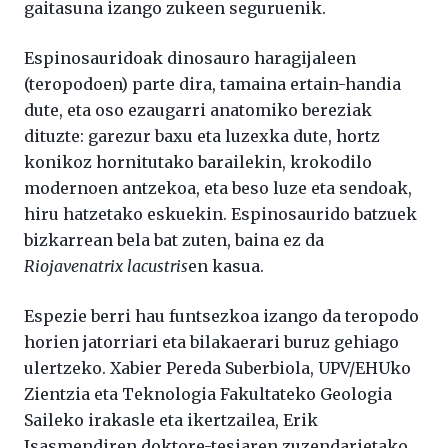
gaitasuna izango zukeen seguruenik.
Espinosauridoak dinosauro haragijaleen
(teropodoen) parte dira, tamaina ertain-handia
dute, eta oso ezaugarri anatomiko bereziak
dituzte: garezur baxu eta luzexka dute, hortz
konikoz hornitutako barailekin, krokodilo
modernoen antzekoa, eta beso luze eta sendoak,
hiru hatzetako eskuekin. Espinosaurido batzuek
bizkarrean bela bat zuten, baina ez da
Riojavenatrix lacustris
en kasua.
Espezie berri hau funtsezkoa izango da teropodo
horien jatorriari eta bilakaerari buruz gehiago
ulertzeko. Xabier Pereda Suberbiola, UPV/EHUko
Zientzia eta Teknologia Fakultateko Geologia
Saileko irakasle eta ikertzailea, Erik
Isasmendiren doktore-tesiaren zuzendarietako