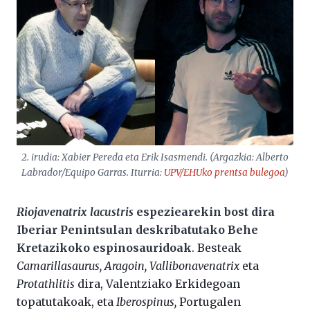
2. irudia: Xabier Pereda eta Erik Isasmendi. (Argazkia: Alberto
Labrador/Equipo Garras. Iturria:
UPV/EHUko prentsa bulegoa
)
Riojavenatrix lacustris
espeziearekin bost dira
Iberiar Penintsulan deskribatutako Behe
Kretazikoko espinosauridoak
. Besteak
Camarillasaurus, Aragoin, Vallibonavenatrix
eta
Protathlitis
dira, Valentziako Erkidegoan
topatutakoak, eta
Iberospinus,
Portugalen