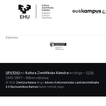
Zientifikoko
Fundazioa
Katedra
Babeslea:
Eusko
Jaurlaritza
-
Lehendakaritza
UPV
/
EHU
ren
Kultura Zientifikoko Katedra
ren bloga
—
ISSN
2445-3897
—
Bilbon editatua
©
2026
Zientzia Kaiera
bloga
Aitortu-EzKomertziala-LanEratorririkGabe
4.0 Nazioartekoa Baimen
baten mende dago