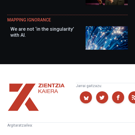
MAPPING IGNORANCE
We are not ‘in the singularity’
with AI.
Zientzia
Jarrai gaitzazu:
Kaiera
Argitaratzailea:
Kultura
Euskampus