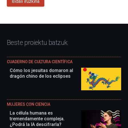
Bidali iruzkina
Beste proiektu batzuk
CUADERNO DE CULTURA CIENTÍFICA
Cómo los jesuitas domaron al
dragón chino de los eclipses
MUJERES CON CIENCIA
La célula humana es
tremendamente compleja.
¿Podrá la IA descifrarla?