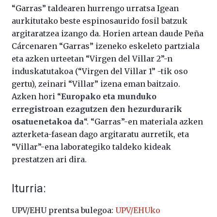
“Garras” taldearen hurrengo urratsa Igean
aurkitutako beste espinosaurido fosil batzuk
argitaratzea izango da. Horien artean daude Peña
Cárcenaren “Garras” izeneko eskeleto partziala
eta azken urteetan “Virgen del Villar 2”-n
induskatutakoa (“Virgen del Villar 1” -tik oso
gertu), zeinari “Villar” izena eman baitzaio.
Azken hori “
Europako eta munduko
erregistroan ezagutzen den hezurdurarik
osatuenetakoa da
“. “Garras”-en materiala azken
azterketa-fasean dago argitaratu aurretik, eta
“Villar”-ena laborategiko taldeko kideak
prestatzen ari dira.
Iturria:
UPV/EHU prentsa bulegoa:
UPV/EHUko