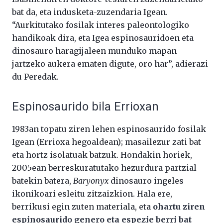
bat da, eta indusketa-zuzendaria Igean.
“Aurkitutako fosilak interes paleontologiko
handikoak dira, eta Igea espinosauridoen eta
dinosauro haragijaleen munduko mapan
jartzeko aukera ematen digute, oro har”, adierazi
du Peredak.
Espinosaurido bila Errioxan
1983an topatu ziren lehen espinosaurido fosilak
Igean (Errioxa hegoaldean); masailezur zati bat
eta hortz isolatuak batzuk. Hondakin horiek,
2005ean berreskuratutako hezurdura partzial
batekin batera,
Baryonyx
dinosauro ingeles
ikonikoari esleitu zitzaizkion. Hala ere,
berrikusi egin zuten materiala, eta
ohartu ziren
espinosaurido genero eta espezie berri bat