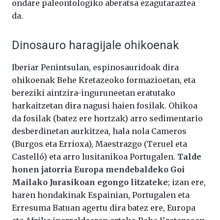
ondare paleontologiko aberatsa ezagutaraztea
da.
Dinosauro haragijale ohikoenak
Iberiar Penintsulan, espinosauridoak dira
ohikoenak Behe Kretazeoko formazioetan, eta
bereziki aintzira-inguruneetan eratutako
harkaitzetan dira nagusi haien fosilak. Ohikoa
da fosilak (batez ere hortzak) arro sedimentario
desberdinetan aurkitzea, hala nola Cameros
(Burgos eta Errioxa), Maestrazgo (Teruel eta
Castelló) eta arro lusitanikoa Portugalen.
Talde
honen jatorria Europa mendebaldeko Goi
Mailako Jurasikoan egongo litzateke
; izan ere,
haren hondakinak Espainian, Portugalen eta
Erresuma Batuan agertu dira batez ere, Europa