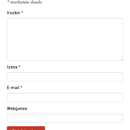
*
markatuta daude
.
Iruzkin
*
Izena
*
E-mail
*
Webgunea