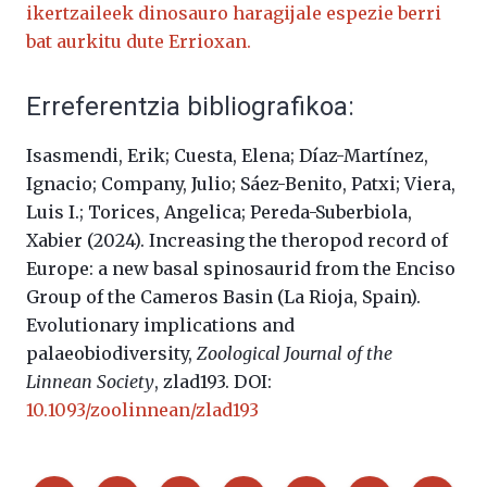
ikertzaileek dinosauro haragijale espezie berri
bat aurkitu dute Errioxan.
Erreferentzia bibliografikoa:
Isasmendi, Erik; Cuesta, Elena; Díaz-Martínez,
Ignacio; Company, Julio; Sáez-Benito, Patxi; Viera,
Luis I.; Torices, Angelica; Pereda-Suberbiola,
Xabier (2024). Increasing the theropod record of
Europe: a new basal spinosaurid from the Enciso
Group of the Cameros Basin (La Rioja, Spain).
Evolutionary implications and
palaeobiodiversity,
Zoological Journal of the
Linnean Society
, zlad193. DOI:
10.1093/zoolinnean/zlad193