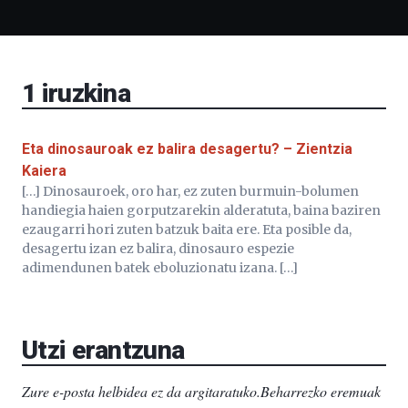
Liburutegia,
Bizkaia
Aretoa-
EHU…
1
iruzkina
Eta dinosauroak ez balira desagertu? – Zientzia
Kaiera
[…] Dinosauroek, oro har, ez zuten burmuin-bolumen
handiegia haien gorputzarekin alderatuta, baina baziren
ezaugarri hori zuten batzuk baita ere. Eta posible da,
desagertu izan ez balira, dinosauro espezie
adimendunen batek eboluzionatu izana. […]
Utzi erantzuna
Zure e-posta helbidea ez da argitaratuko.
Beharrezko eremuak