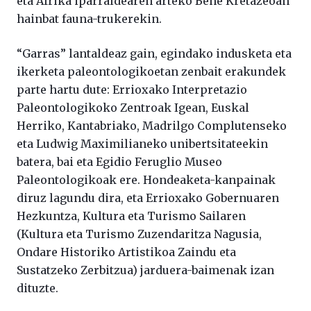
eta Afrika iparraldearen arteko Behe Kretazeoan
hainbat fauna-trukerekin.
“Garras” lantaldeaz gain, egindako indusketa eta
ikerketa paleontologikoetan zenbait erakundek
parte hartu dute: Errioxako Interpretazio
Paleontologikoko Zentroak Igean, Euskal
Herriko, Kantabriako, Madrilgo Complutenseko
eta Ludwig Maximilianeko unibertsitateekin
batera, bai eta Egidio Feruglio Museo
Paleontologikoak ere. Hondeaketa-kanpainak
diruz lagundu dira, eta Errioxako Gobernuaren
Hezkuntza, Kultura eta Turismo Sailaren
(Kultura eta Turismo Zuzendaritza Nagusia,
Ondare Historiko Artistikoa Zaindu eta
Sustatzeko Zerbitzua) jarduera-baimenak izan
dituzte.