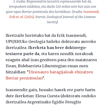
1. irudia:
Riojavenatrix lacustris
espinosaurido bat da,
teropodoen taldekoa, eta duela 120 milioi urte bizi izan zen
gaur egun Iberiar penintsula den lurraldean. (Irudia:
Isasmendi,
Erik
et. al.
(2024)
. Iturria: Zoological Journal of the Linnean
Society)
Ikertzaile horietako bat da Erik Isasmendi,
UPV/EHUko Geologia Saileko doktoratu aurreko
ikertzailea.
Ikerketa hau bere doktorego-
tesiaren parte da
, eta haren nondik norakoak
ezagutu ahal izan genituen pasa den maiatzaren
15ean, Bidebarrieta Liburutegian eman zuen
hitzaldian: “
Dinosauro haragijaleak ehizatzen
Iberiar penintsulan
”.
Isasmendiz gain, honako hauek ere parte hartu
dute ikerketan: Elena Cuesta (doktoratu ondoko
ikertzailea Argentinako Egidio Feruglio