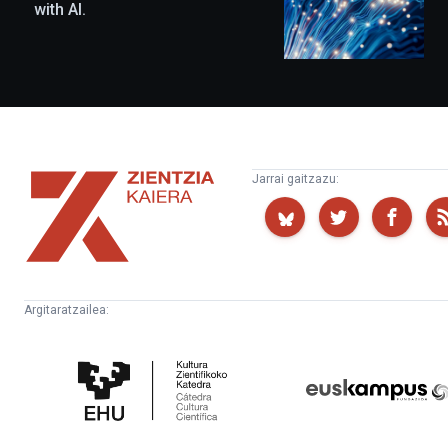
with AI.
Zientzia
Jarrai gaitzazu:
Kaiera
Argitaratzailea:
Kultura
Euskampus
Zientifikoko
Fundazioa
Katedra