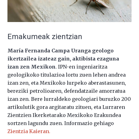
Emakumeak zientzian
María Fernanda Campa Uranga geologo
ikertzailea izateaz gain, aktibista ezaguna
izan zen Mexikon
. IPN-en ingeniaritza
geologikoko titulazioa lortu zuen lehen andrea
izan zen, eta Mexikoko lurpeko aberastasunen,
bereziki petrolioaren, defendatzaile amorratua
izan zen. Bere lurraldeko geologiari buruzko 200
artikulutik gora argitaratu zituen, eta Lurraren
Zientzien Ikerketarako Mexikoko Erakundea
sortzen lagundu zuen. Informazio gehiago
Zientzia Kaieran.