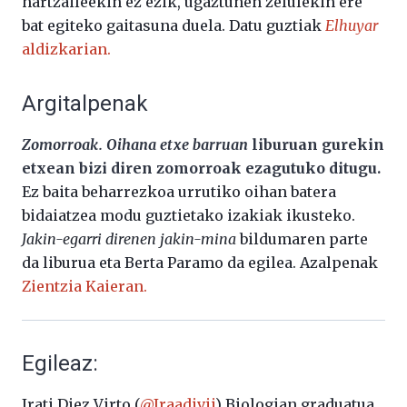
hartzaileekin ez ezik, ugaztunen zelulekin ere
bat egiteko gaitasuna duela. Datu guztiak
Elhuyar
aldizkarian.
Argitalpenak
Zomorroak. Oihana etxe barruan
liburuan gurekin
etxean bizi diren zomorroak ezagutuko ditugu.
Ez baita beharrezkoa urrutiko oihan batera
bidaiatzea modu guztietako izakiak ikusteko.
Jakin-egarri direnen jakin-mina
bildumaren parte
da liburua eta Berta Paramo da egilea. Azalpenak
Zientzia Kaieran.
Egileaz:
Irati Diez Virto (
@Iraadivii
) Biologian graduatua