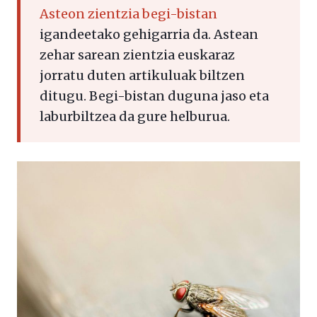
Asteon zientzia begi-bistan
igandeetako gehigarria da. Astean
zehar sarean zientzia euskaraz
jorratu duten artikuluak biltzen
ditugu. Begi-bistan duguna jaso eta
laburbiltzea da gure helburua.