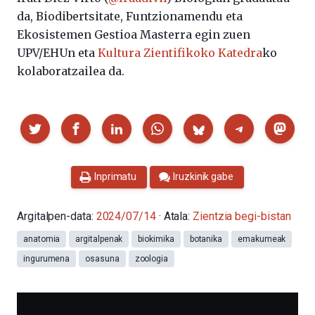
da, Biodibertsitate, Funtzionamendu eta
Ekosistemen Gestioa Masterra egin zuen
UPV/EHUn eta
Kultura Zientifikoko Katedra
ko
kolaboratzailea da.
Partekatu
Inprimatu
Iruzkinik gabe
Argitalpen-data:
2024/07/14
· Atala:
Zientzia begi-bistan
anatomia
argitalpenak
biokimika
botanika
emakumeak
ingurumena
osasuna
zoologia