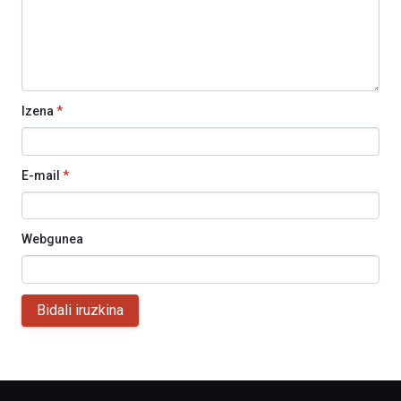
Izena
*
E-mail
*
Webgunea
Bidali iruzkina