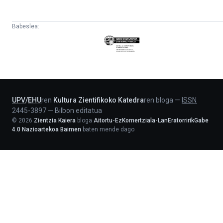
Babeslea:
Eusko
Jaurlaritza
-
Lehendakaritza
UPV
/
EHU
ren
Kultura Zientifikoko Katedra
ren bloga
—
ISSN
2445-3897
—
Bilbon editatua
©
2026
Zientzia Kaiera
bloga
Aitortu-EzKomertziala-LanEratorririkGabe
4.0 Nazioartekoa Baimen
baten mende dago