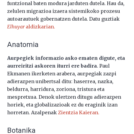
funtzional baten modura jarduten dutela. Hau da,
zelulen migrazioa izaera sistemikoko prozesu
autoarautuek gobernatzen dutela. Datu guztiak
Elhuyar
aldizkarian.
Anatomia
Aurpegiek informazio asko ematen digute, eta
aurreiritzi askoren iturri ere badira
. Paul
Ekmanen ikerketen arabera, aurpegiak zazpi
adierazpen unibertsal ditu: haserrea, nazka,
beldurra, harridura, zoriona, tristura eta
mespretxua. Denok ulertzen ditugu adierazpen
horiek, eta globalizazioak ez du eraginik izan
horretan. Azalpenak
Zientzia Kaieran.
Botanika