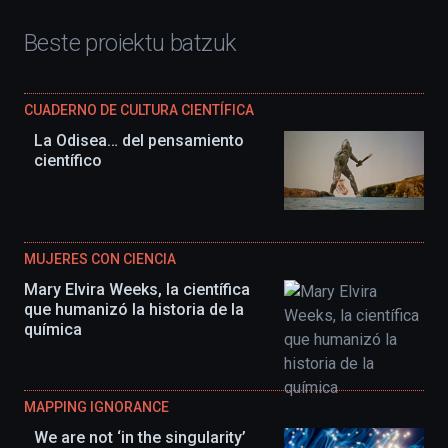
Beste proiektu batzuk
CUADERNO DE CULTURA CIENTÍFICA
La Odisea… del pensamiento
científico
MUJERES CON CIENCIA
Mary Elvira Weeks, la científica
que humanizó la historia de la
química
MAPPING IGNORANCE
We are not ‘in the singularity’