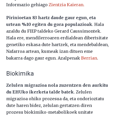
Informazio gehiago
Zientzia Kaieran.
Pirinioetan 83 hartz daude gaur egun, eta
urtean %10 egiten du gora populazioak
. Hala
azaldu du FIEP taldeko Gerard Caussimontek.
Hala ere, mendilerroaren erdialdean dibertsitate
genetiko eskasa dute hartzek, eta mendebaldean,
Nafarroa artean, kumeak izan dituen eme
bakarra dago gaur egun. Azalpenak
Berrian
.
Biokimika
Zelulen migrazioa nola zuzentzen den aurkitu
du EHUko ikerketa talde batek
. Zelulen
migrazioa ohiko prozesua da, eta ondorioztatu
dute haren bidez, zelulan gertatzen diren
prozesu biokimiko-metabolikoek unitate