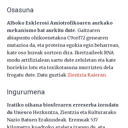
Osasuna
Alboko Esklerosi Amiotrofikoaren aurkako
mekanismo bat aurkitu dute
. Gaitzaren
abiapuntu ohikoenetakoa C9orf72 genearen
mutazioa da, eta proteina egokia egin beharrean,
kate oso luzeak sortzen dira. Ikertzaileek RNA
modu artifizialean sartu dute zeluletan eta kate
horiekin lotu eta toxikotasuna murrizten dela
frogatu dute. Datu guztiak
Zientzia Kaieran.
Ingurumena
Iratiko oihana biosferaren erreserba izendatu
du Unesco
Hezkuntza, Zientzia eta Kulturarako
Nazio Batuen Erakundeak. Eremuak 537
kilometro koadroko azalera izango du, eta