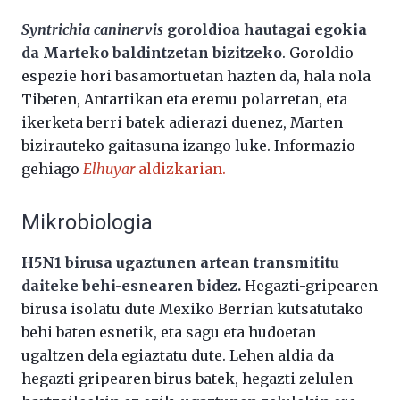
Syntrichia caninervis
goroldioa hautagai egokia
da Marteko baldintzetan bizitzeko
. Goroldio
espezie hori basamortuetan hazten da, hala nola
Tibeten, Antartikan eta eremu polarretan, eta
ikerketa berri batek adierazi duenez, Marten
bizirauteko gaitasuna izango luke. Informazio
gehiago
Elhuyar
aldizkarian.
Mikrobiologia
H5N1 birusa ugaztunen artean transmititu
daiteke behi-esnearen bidez.
Hegazti-gripearen
birusa isolatu dute Mexiko Berrian kutsatutako
behi baten esnetik, eta sagu eta hudoetan
ugaltzen dela egiaztatu dute. Lehen aldia da
hegazti gripearen birus batek, hegazti zelulen