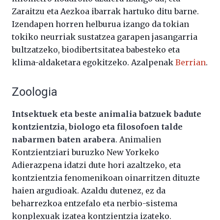
Zaraitzu eta Aezkoa ibarrak hartuko ditu barne.
Izendapen horren helburua izango da tokian
tokiko neurriak sustatzea garapen jasangarria
bultzatzeko, biodibertsitatea babesteko eta
klima-aldaketara egokitzeko. Azalpenak
Berrian
.
Zoologia
Intsektuek eta beste animalia batzuek badute
kontzientzia, biologo eta filosofoen talde
nabarmen baten arabera
. Animalien
Kontzientziari buruzko New Yorkeko
Adierazpena idatzi dute hori azaltzeko, eta
kontzientzia fenomenikoan oinarritzen dituzte
haien argudioak. Azaldu dutenez, ez da
beharrezkoa entzefalo eta nerbio-sistema
konplexuak izatea kontzientzia izateko.