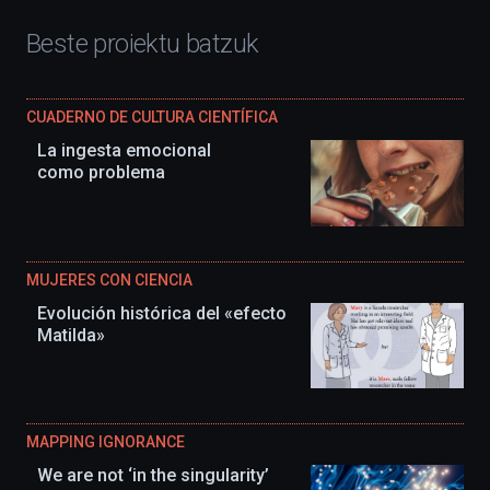
Beste proiektu batzuk
CUADERNO DE CULTURA CIENTÍFICA
La ingesta emocional
como problema
MUJERES CON CIENCIA
Evolución histórica del «efecto
Matilda»
MAPPING IGNORANCE
We are not ‘in the singularity’