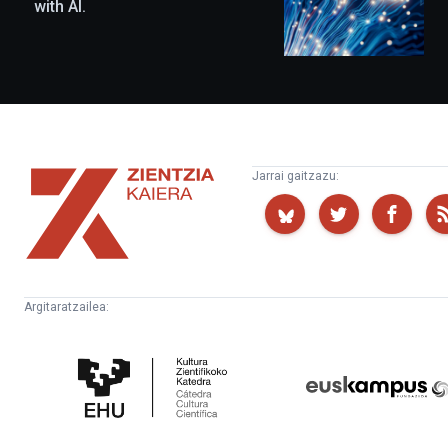
with AI.
Zientzia
Jarrai gaitzazu:
Kaiera
Argitaratzailea:
Kultura
Euskampus
Zientifikoko
Fundazioa
Katedra