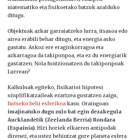
matematiko eta fisikoetako batzuk azalduko
ditugu.
Objektuak azkar garraiatzeko lurra, itsasoa edo
airea erabili behar ditugu, eta energia asko
gastatu. Askoz ere eraginkorragoa eta
azkarragoa da takiponpoa, eta ez du energiarik
gastatzen. Nola funtzionatzen du takiponpoak
Lurrean?
Kalkuluak egiteko, fisikarioi hipotesi
sinplifikatzaileak ezartzea gustatzen zaigu,
hutseko behi esferikoa
kasu. Oraingoan
imajinatuko dugu zulo bat egin dezakegula
Aucklandetik (Zeelanda Berria) Rondara
(Espainia).
Hiri horiek elkarren antipodak
direnez, eta ustez behintzat gure planeta esfera