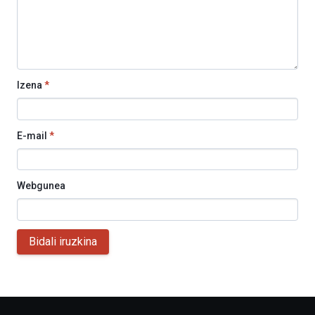
Izena
*
E-mail
*
Webgunea
Bidali iruzkina