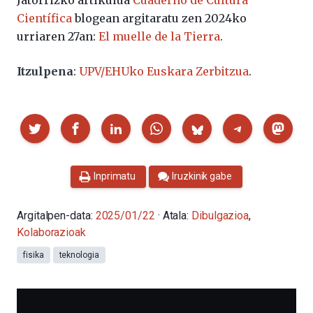
Jatorrizko artikulua
Cuaderno de Cultura
Científica
blogean argitaratu zen 2024ko
urriaren 27an:
El muelle de la Tierra
.
Itzulpena
:
UPV/EHUko Euskara Zerbitzua
.
Partekatu
Inprimatu
Iruzkinik gabe
Argitalpen-data:
2025/01/22
· Atala:
Dibulgazioa
,
Kolaborazioak
fisika
teknologia