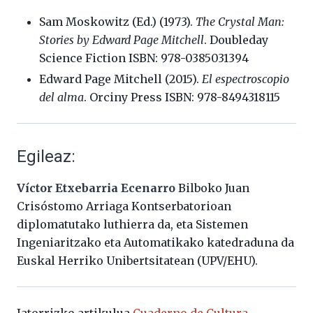
Sam Moskowitz (Ed.) (1973).
The Crystal Man:
Stories by Edward Page Mitchell
. Doubleday
Science Fiction ISBN: 978-0385031394
Edward Page Mitchell (2015).
El espectroscopio
del alma
. Orciny Press ISBN: 978-8494318115
Egileaz:
Víctor Etxebarria Ecenarro
Bilboko Juan
Crisóstomo Arriaga Kontserbatorioan
diplomatutako luthierra da, eta Sistemen
Ingeniaritzako eta Automatikako katedraduna da
Euskal Herriko Unibertsitatean (UPV/EHU).