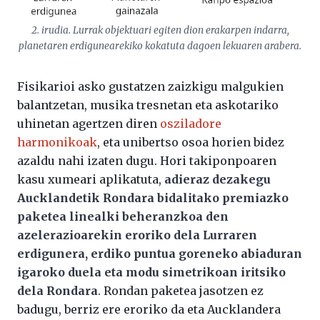
2. irudia. Lurrak objektuari egiten dion erakarpen indarra,
planetaren erdigunearekiko kokatuta dagoen lekuaren arabera.
Fisikarioi asko gustatzen zaizkigu malgukien
balantzetan, musika tresnetan eta askotariko
uhinetan agertzen diren
osziladore
harmonikoak
, eta unibertso osoa horien bidez
azaldu nahi izaten dugu. Hori takiponpoaren
kasu xumeari aplikatuta,
adieraz dezakegu
Aucklandetik Rondara bidalitako premiazko
paketea linealki beheranzkoa den
azelerazioarekin eroriko dela Lurraren
erdigunera, erdiko puntua goreneko abiaduran
igaroko duela eta modu simetrikoan iritsiko
dela Rondara
. Rondan paketea jasotzen ez
badugu, berriz ere eroriko da eta Aucklandera