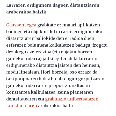
Lurraren erdigunera dagoen distantziaren
araberakoa baizik
.
Gaussen legea
grabitate eremuari aplikatzen
badiogu eta objektutik Lurraren erdigunerako
distantziaren baliokide den erradioa duen
esferaren bolumena kalkulatzen badugu, frogatu
dezakegu azelerazioa (eta objektu horren
gaineko indarra) jaitsi egiten dela Lurraren
erdigunerako distantzia jaisten den heinean,
modu linealean. Hori horrela, oso erraza da
takiponpoaren bidez bidali dugun gorputzaren
gaineko indarraren proportzionaltasun
konstantea kalkulatzea, zeina planetaren
dentsitatearen eta
grabitazio unibertsalaren
konstantearen
araberakoa baita.