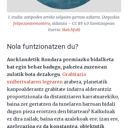
1. irudia: antipoden arteko salgaien garraio azkarra. (Argazkia:
felipezaratemontero
, aldatuta –
CC BY 4.0
lizentziapean.
Iturria:
Sketchfab
)
Nola funtzionatzen du?
Aucklandetik Rondara premiazko bidalketa
bat egin behar badugu, paketea zuzenean
zulotik bota dezakegu
.
Grabitazio
unibertsalaren legearen
arabera, planetatik
kanpoalderantz grabitate indarra alderantziz
proportzionala da distantziaren karratuarekiko,
baina zer gertatzen da tunelaren barruan bidali
dugun pieza erortzen den bitartean? Kalkuluak
ez dira zailak, baina ezta azalekoak ere; izan ere,
azelerazioa ez da konstantea, objektutik