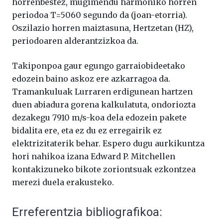
horrenbestez, mugimendu harmoniko horren
periodoa T=5060 segundo da (joan-etorria).
Oszilazio horren maiztasuna, Hertzetan (HZ),
periodoaren alderantzizkoa da.
Takiponpoa gaur egungo garraiobideetako
edozein baino askoz ere azkarragoa da.
Tramankuluak Lurraren erdigunean hartzen
duen abiadura gorena kalkulatuta, ondoriozta
dezakegu 7910 m/s-koa dela edozein pakete
bidalita ere, eta ez du ez erregairik ez
elektrizitaterik behar. Espero dugu aurkikuntza
hori nahikoa izana Edward P. Mitchellen
kontakizuneko bikote zoriontsuak ezkontzea
merezi duela erakusteko.
Erreferentzia bibliografikoa: