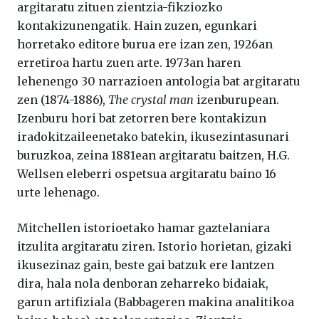
argitaratu zituen zientzia-fikziozko
kontakizunengatik. Hain zuzen, egunkari
horretako editore burua ere izan zen, 1926an
erretiroa hartu zuen arte. 1973an haren
lehenengo 30 narrazioen antologia bat argitaratu
zen (1874-1886),
The crystal man
izenburupean.
Izenburu hori bat zetorren bere kontakizun
iradokitzaileenetako batekin, ikusezintasunari
buruzkoa, zeina 1881ean argitaratu baitzen, H.G.
Wellsen eleberri ospetsua argitaratu baino 16
urte lehenago.
Mitchellen istorioetako hamar gaztelaniara
itzulita argitaratu ziren. Istorio horietan, gizaki
ikusezinaz gain, beste gai batzuk ere lantzen
dira, hala nola denboran zeharreko bidaiak,
garun artifiziala (Babbageren makina analitikoa