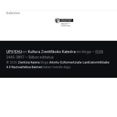
Babeslea:
Eusko
Jaurlaritza
-
Lehendakaritza
UPV
/
EHU
ren
Kultura Zientifikoko Katedra
ren bloga
—
ISSN
2445-3897
—
Bilbon editatua
©
2026
Zientzia Kaiera
bloga
Aitortu-EzKomertziala-LanEratorririkGabe
4.0 Nazioartekoa Baimen
baten mende dago