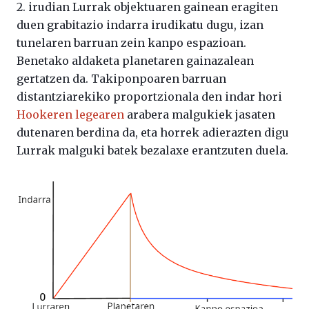
2. irudian Lurrak objektuaren gainean eragiten
duen grabitazio indarra irudikatu dugu, izan
tunelaren barruan zein kanpo espazioan.
Benetako aldaketa planetaren gainazalean
gertatzen da. Takiponpoaren barruan
distantziarekiko proportzionala den indar hori
Hookeren legearen
arabera malgukiek jasaten
dutenaren berdina da, eta horrek adierazten digu
Lurrak malguki batek bezalaxe erantzuten duela.