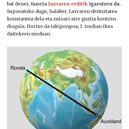
bat denez,
tunela
Lurraren erditik
igarotzen da.
Suposatuko dugu, halaber, Lurraren dentsitatea
konstantea dela eta zuloari aire guztia kentzen
diogula. Horixe da takiponpoa, 1. irudian ikus
daitekeen moduan.