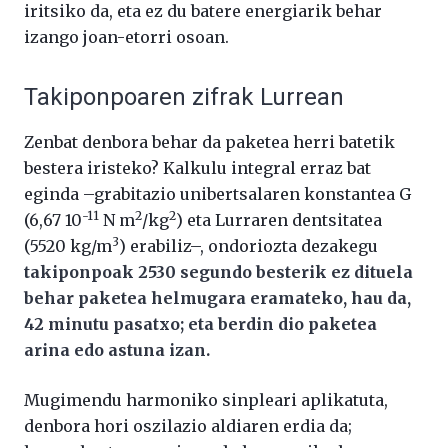
iritsiko da, eta ez du batere energiarik behar
izango joan-etorri osoan.
Takiponpoaren zifrak Lurrean
Zenbat denbora behar da paketea herri batetik
bestera iristeko? Kalkulu integral erraz bat
eginda –grabitazio unibertsalaren konstantea G
-11
2
2
(6,67 10
N m
/kg
) eta Lurraren dentsitatea
3
(5520 kg/m
) erabiliz–, ondoriozta dezakegu
takiponpoak 2530 segundo besterik ez dituela
behar paketea helmugara eramateko, hau da,
42 minutu pasatxo; eta berdin dio paketea
arina edo astuna izan.
Mugimendu harmoniko sinpleari aplikatuta,
denbora hori oszilazio aldiaren erdia da;