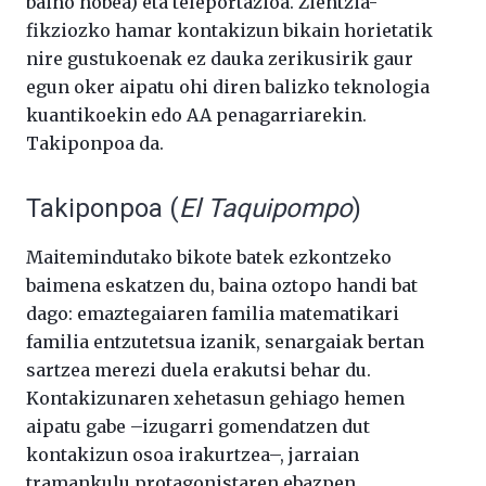
baino hobea) eta teleportazioa. Zientzia-
fikziozko hamar kontakizun bikain horietatik
nire gustukoenak ez dauka zerikusirik gaur
egun oker aipatu ohi diren balizko teknologia
kuantikoekin edo AA penagarriarekin.
Takiponpoa da.
Takiponpoa (
El Taquipompo
)
Maitemindutako bikote batek ezkontzeko
baimena eskatzen du, baina oztopo handi bat
dago: emaztegaiaren familia matematikari
familia entzutetsua izanik, senargaiak bertan
sartzea merezi duela erakutsi behar du.
Kontakizunaren xehetasun gehiago hemen
aipatu gabe –izugarri gomendatzen dut
kontakizun osoa irakurtzea–, jarraian
tramankulu protagonistaren ebazpen