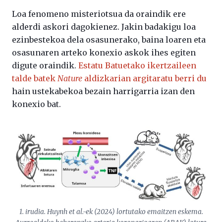
Loa fenomeno misteriotsua da oraindik ere
alderdi askori dagokienez. Jakin badakigu loa
ezinbestekoa dela osasunerako, baina loaren eta
osasunaren arteko konexio askok ihes egiten
digute oraindik.
Estatu Batuetako ikertzaileen
talde batek
Nature
aldizkarian argitaratu berri du
hain ustekabekoa bezain harrigarria izan den
konexio bat.
1. irudia. Huynh et al.-ek (2024) lortutako emaitzen eskema.