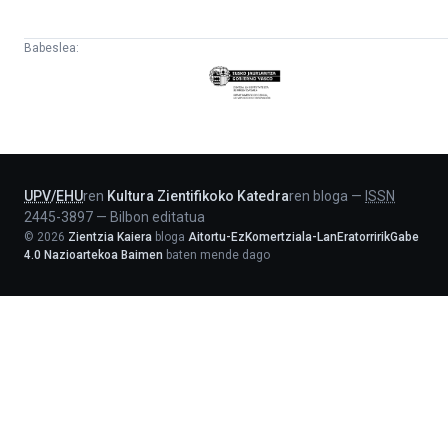
Babeslea:
Eusko
Jaurlaritza
-
Lehendakaritza
UPV
/
EHU
ren
Kultura Zientifikoko Katedra
ren bloga
—
ISSN
2445-3897
—
Bilbon editatua
©
2026
Zientzia Kaiera
bloga
Aitortu-EzKomertziala-LanEratorririkGabe
4.0 Nazioartekoa Baimen
baten mende dago