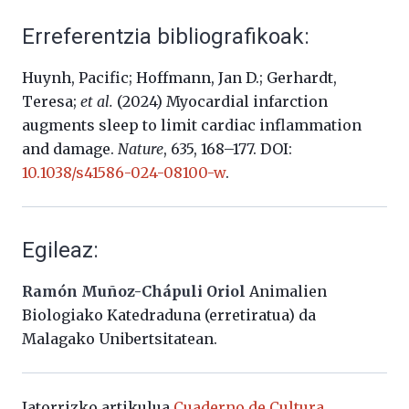
Erreferentzia bibliografikoak:
Huynh, Pacific; Hoffmann, Jan D.; Gerhardt,
Teresa;
et al.
(2024) Myocardial infarction
augments sleep to limit cardiac inflammation
and damage.
Nature
, 635, 168–177. DOI:
10.1038/s41586-024-08100-w
.
Egileaz:
Ramón Muñoz-Chápuli Oriol
Animalien
Biologiako Katedraduna (erretiratua) da
Malagako Unibertsitatean.
Jatorrizko artikulua
Cuaderno de Cultura