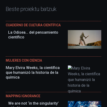
Beste proiektu batzuk
CUADERNO DE CULTURA CIENTÍFICA
La Odisea… del pensamiento
científico
MUJERES CON CIENCIA
Mary Elvira Weeks, la científica
que humanizó la historia de la
química
MAPPING IGNORANCE
We are not ‘in the singularity’