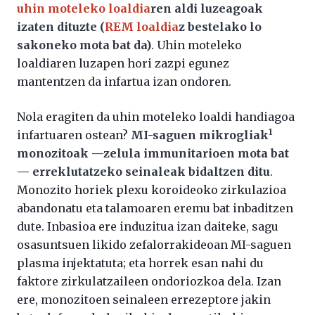
uhin moteleko loaldia
ren aldi luzeagoak
izaten dituzte (
REM loaldia
z bestelako lo
sakoneko mota bat da)
. Uhin moteleko
loaldiaren luzapen hori zazpi egunez
mantentzen da infartua izan ondoren.
Nola eragiten da uhin moteleko loaldi handiagoa
1
infartuaren ostean?
MI-saguen mikrogliak
monozitoak —zelula immunitarioen mota bat
— erreklutatzeko seinaleak bidaltzen ditu
.
Monozito horiek plexu koroideoko zirkulazioa
abandonatu eta talamoaren eremu bat inbaditzen
dute. Inbasioa ere induzitua izan daiteke, sagu
osasuntsuen likido zefalorrakideoan MI-saguen
plasma injektatuta; eta horrek esan nahi du
faktore zirkulatzaileen ondoriozkoa dela. Izan
ere, monozitoen seinaleen errezeptore jakin