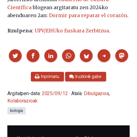
Científica
blogean argitaratu zen 2024ko
abenduaren 2an:
Dormir para reparar el corazón
.
Itzulpena
:
UPV/EHUko Euskara Zerbitzua
.
Partekatu
Inprimatu
Iruzkinik gabe
Argitalpen-data:
2025/09/12
· Atala:
Dibulgazioa
,
Kolaborazioak
biologia