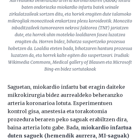
Aurrealdeko beheranzko arteria koronarioaren (ABAK) lotura
baten ondoriozko miokardio infartu batek seinale
zirkulatzaileak sortzen ditu, eta horiek eragiten dute talamoko
mikrogliak monozitoak erakartzea plexu koroideotik. Monozito
inbaditzaileek tumorearen nekrosi faktorea (TNF) jariatzen
dute, eta horrek uhin moteleko loaldiaren fasea luzatzea
eragiten du. Horren bidez, bihotza suspertzeko prozesua
hobetzen da. Loaldia eteten bada, bihotzaren hantura prozesua
luzatzen da, eta horrek kalte egiten dio suspertzeari. Irudiak:
Wikimedia Commons, Medical gallery of Blausen eta Microsoft
Bing-en bidez sortutakoak
Saguetan, miokardio infartu bat eragin daiteke
mikrokirurgia bidez aurrealdeko beheranzko
arteria koronarioa lotuta. Esperimentuen
kontrol gisa, anestesia eta torakotomia
prozedura beraren peko saguak erabiltzen dira,
baina arteria lotu gabe. Bada,
miokardio infartua
duten saguek (hemendik aurrera, MI-saguak)