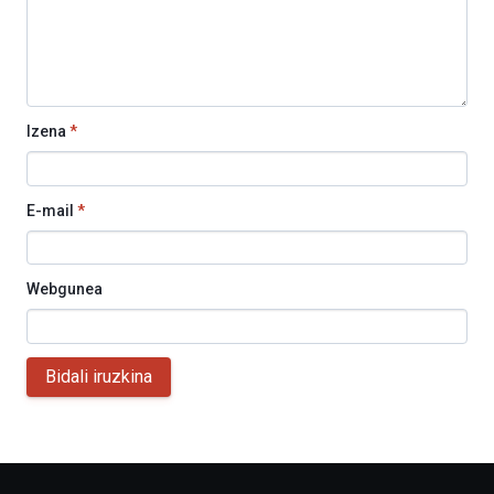
Izena
*
E-mail
*
Webgunea
Bidali iruzkina