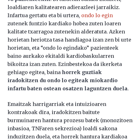
loaldiaren kalitatearen adierazleei jarraikiz.
Infartua gertatu eta bi urtera,
ondo lo egin
zutenek funtzio kardiako hobea zuten loaren
kalitate txarragoa zutenekin alderatuta. Azken
horietan heriotza tasa handiagoa izan zen bi urte
horietan, eta “ondo lo egindako” pazienteek
baino aurkako ekitaldi kardiobaskularren
bikoitza izan zuten. Ezinbestekoa da ikerketa
gehiago egitea, baina
horrek guztiak
iradokitzen du ondo lo egiteak miokardio
infartu baten ostean osatzen laguntzen duela
.
Emaitzak harrigarriak eta intuizioaren
kontrakoak dira, iradokitzen baitute
burmuinaren hantura prozesu batek (monozitoen
inbasioa, TNFaren sekrezioa) loaldi sakona
induzitzen duela, eta horrek hantura kardiakoa