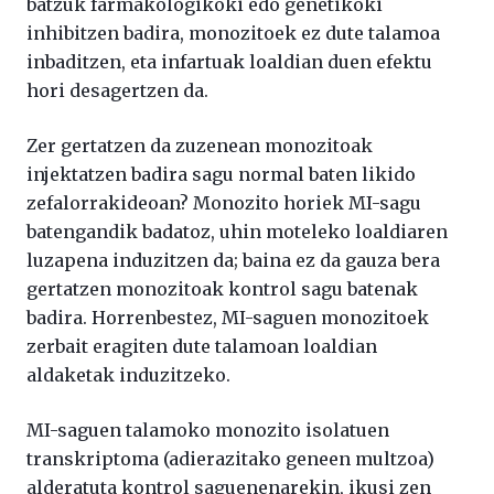
batzuk farmakologikoki edo genetikoki
inhibitzen badira, monozitoek ez dute talamoa
inbaditzen, eta infartuak loaldian duen efektu
hori desagertzen da.
Zer gertatzen da zuzenean monozitoak
injektatzen badira sagu normal baten likido
zefalorrakideoan? Monozito horiek MI-sagu
batengandik badatoz, uhin moteleko loaldiaren
luzapena induzitzen da; baina ez da gauza bera
gertatzen monozitoak kontrol sagu batenak
badira. Horrenbestez, MI-saguen monozitoek
zerbait eragiten dute talamoan loaldian
aldaketak induzitzeko.
MI-saguen talamoko monozito isolatuen
transkriptoma (adierazitako geneen multzoa)
alderatuta kontrol saguenenarekin, ikusi zen