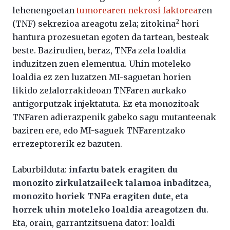
lehenengoetan
tumorearen nekrosi faktorea
ren
2
(TNF) sekrezioa areagotu zela; zitokina
hori
hantura prozesuetan egoten da tartean, besteak
beste. Bazirudien, beraz, TNFa zela loaldia
induzitzen zuen elementua. Uhin moteleko
loaldia ez zen luzatzen MI-saguetan horien
likido zefalorrakideoan TNFaren aurkako
antigorputzak injektatuta. Ez eta monozitoak
TNFaren adierazpenik gabeko sagu mutanteenak
baziren ere, edo MI-saguek TNFarentzako
errezeptorerik ez bazuten.
Laburbilduta:
infartu batek eragiten du
monozito zirkulatzaileek talamoa inbaditzea,
monozito horiek TNFa eragiten dute, eta
horrek uhin moteleko loaldia areagotzen du
.
Eta, orain, garrantzitsuena dator: loaldi