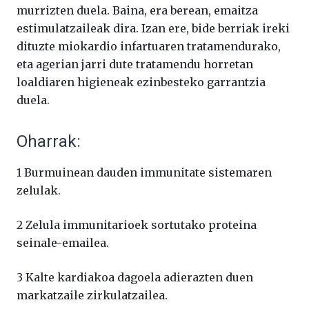
murrizten duela. Baina, era berean, emaitza
estimulatzaileak dira. Izan ere, bide berriak ireki
dituzte miokardio infartuaren tratamendurako,
eta agerian jarri dute tratamendu horretan
loaldiaren higieneak ezinbesteko garrantzia
duela.
Oharrak:
1 Burmuinean dauden immunitate sistemaren
zelulak.
2 Zelula immunitarioek sortutako proteina
seinale-emailea.
3 Kalte kardiakoa dagoela adierazten duen
markatzaile zirkulatzailea.