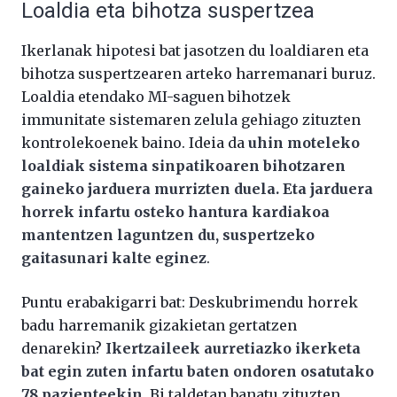
Loaldia eta bihotza suspertzea
Ikerlanak hipotesi bat jasotzen du loaldiaren eta
bihotza suspertzearen arteko harremanari buruz.
Loaldia etendako MI-saguen bihotzek
immunitate sistemaren zelula gehiago zituzten
kontrolekoenek baino. Ideia da
uhin moteleko
loaldiak sistema sinpatikoaren bihotzaren
gaineko jarduera murrizten duela. Eta jarduera
horrek infartu osteko hantura kardiakoa
mantentzen laguntzen du, suspertzeko
gaitasunari kalte eginez
.
Puntu erabakigarri bat: Deskubrimendu horrek
badu harremanik gizakietan gertatzen
denarekin?
Ikertzaileek aurretiazko ikerketa
bat egin zuten infartu baten ondoren osatutako
78 pazienteekin
. Bi taldetan banatu zituzten,