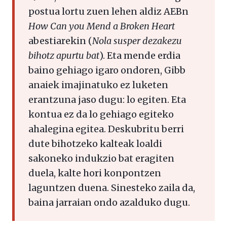
postua lortu zuen lehen aldiz AEBn
How Can you Mend a Broken Heart
abestiarekin (
Nola susper dezakezu
bihotz apurtu bat
). Eta mende erdia
baino gehiago igaro ondoren, Gibb
anaiek imajinatuko ez luketen
erantzuna jaso dugu: lo egiten. Eta
kontua ez da lo gehiago egiteko
ahalegina egitea. Deskubritu berri
dute bihotzeko kalteak loaldi
sakoneko indukzio bat eragiten
duela, kalte hori konpontzen
laguntzen duena. Sinesteko zaila da,
baina jarraian ondo azalduko dugu.