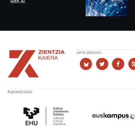
with AI.
Zientzia
Jarrai gaitzazu:
Kaiera
Argitaratzailea:
Kultura
Euskampus
Zientifikoko
Fundazioa
Katedra