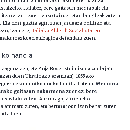
 erditu ondoren milaka emakumeren bizitza
ustatzeko. Halaber, bere gaitasun medikoak eta
tzura jarri zuen, auzo txiroenetan langileak artatu
. Eta hori guztia egin zuen jarduera politiko eta
ean; izan ere,
Italiako Alderdi Sozialistaren
ta emakumezkoen sufragioa defendatu zuen.
iko handia
zaguna zen, eta Anja Rosenstein izena zuela jaio
atzen duen Ukrainako eremuan), 1855eko
 egoera ekonomiko oneko familia batean.
Memoria
zerako gaitasun nabarmena zuenez, bere
n sustatu zuten
. Aurrerago, Züricheko
era animatu zuten, eta bertara joan izan behar zuten
aitzituen.