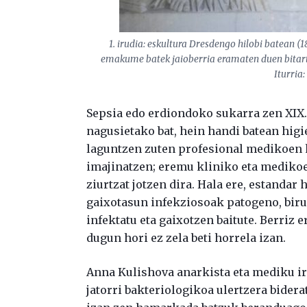
1. irudia: eskultura Dresdengo hilobi batean (
emakume batek jaioberria eramaten duen bitart
Iturri
Sepsia edo erdiondoko sukarra zen XIX
nagusietako bat, hein handi batean higie
laguntzen zuten profesional medikoen h
imajinatzen; eremu kliniko eta medikoe
ziurtzat jotzen dira. Hala ere, estandar 
gaixotasun infekziosoak patogeno, biru
infektatu eta gaixotzen baitute. Berriz 
dugun hori ez zela beti horrela izan.
Anna Kulishova anarkista eta mediku ir
jatorri bakteriologikoa ulertzera bider