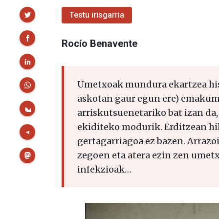
Partekatu
Testu irisgarria
Rocío Benavente
Umetxoak mundura ekartzea his
askotan gaur egun ere) emakum
arriskutsuenetariko bat izan da
ekiditeko modurik. Erditzean hil
gertagarriagoa ez bazen. Arrazoi
zegoen eta atera ezin zen umetx
infekzioak…