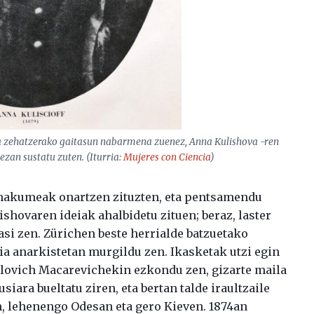
eta zehatzerako gaitasun nabarmena zuenez, Anna Kulishova -ren
ezan sustatu zuten. (Iturria:
Mujeres con Ciencia
)
makumeak onartzen zituzten, eta pentsamendu
shovaren ideiak ahalbidetu zituen; beraz, laster
si zen. Zürichen beste herrialde batzuetako
deia anarkistetan murgildu zen. Ikasketak utzi egin
elovich Macarevichekin ezkondu zen, gizarte maila
usiara bueltatu ziren, eta bertan talde iraultzaile
, lehenengo Odesan eta gero Kieven. 1874an