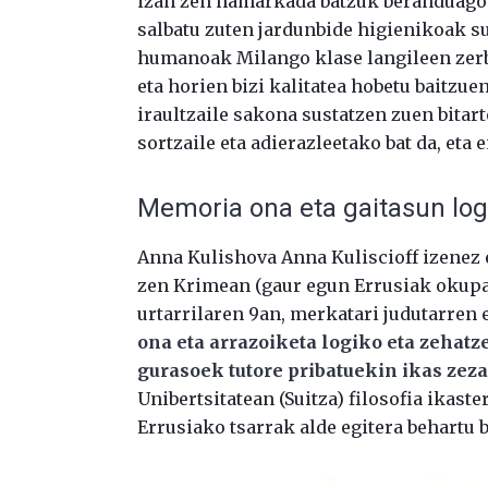
izan zen hamarkada batzuk beranduago
salbatu zuten jardunbide higienikoak s
humanoak Milango klase langileen zerbi
eta horien bizi kalitatea hobetu baitzuen
iraultzaile sakona sustatzen zuen bitart
sortzaile eta adierazleetako bat da, e
Memoria ona eta gaitasun log
Anna Kulishova Anna Kuliscioff izenez e
zen Krimean (gaur egun Errusiak okup
urtarrilaren 9an, merkatari judutarren
ona eta arrazoiketa logiko eta zehat
gurasoek tutore pribatuekin ikas zeza
Unibertsitatean (Suitza) filosofia ikast
Errusiako tsarrak alde egitera behartu b