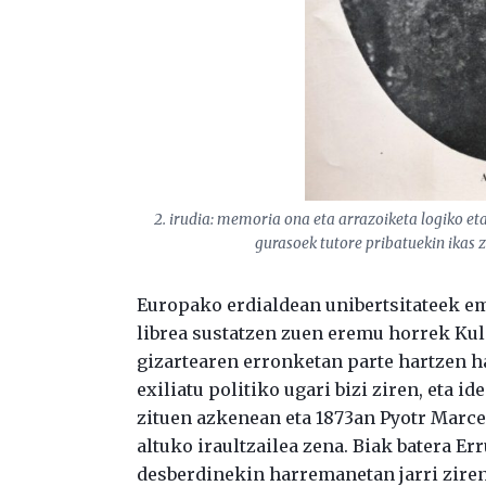
2. irudia: memoria ona eta arrazoiketa logiko 
gurasoek tutore pribatuekin ikas z
Europako erdialdean unibertsitateek e
librea sustatzen zuen eremu horrek Kuli
gizartearen erronketan parte hartzen ha
exiliatu politiko ugari bizi ziren, eta i
zituen azkenean eta 1873an Pyotr Marc
altuko iraultzailea zena. Biak batera Err
desberdinekin harremanetan jarri ziren