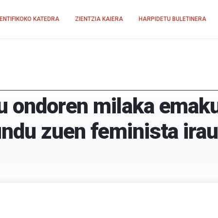
IENTIFIKOKO KATEDRA
ZIENTZIA KAIERA
HARPIDETU BULETINERA
tu ondoren milaka emak
undu zuen feminista irau