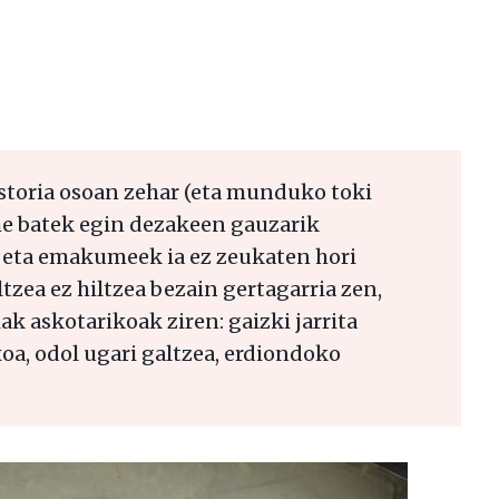
toria osoan zehar (eta munduko toki
e batek egin dezakeen gauzarik
, eta emakumeek ia ez zeukaten hori
tzea ez hiltzea bezain gertagarria zen,
ak askotarikoak ziren: gaizki jarrita
oa, odol ugari galtzea, erdiondoko