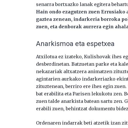
senarra bortxazko lanak egitera behartu
Hain ondo ezagutzen zuen Errusiako a
gaztea zenean, indarkeria borroka po
zuen, eta denborak aurrera egin ahala
Anarkismoa eta espetxea
Atxilotua ez izateko, Kulishovak ihes eg
desberdinetan. Batzuetan parke eta kal
nekazariak altxatzera animatzen zituzten
agintarien aurkako indarkeriazko ekint
zituztenean, berriro ere ihes egin zuen.
bat erabilita eta Parisen lekukotu zen.
zuen talde anarkista batean sartu zen. 
erabili zuen, behintzat dokumentu bidez
Ordenaren indarrak beti atzetik izan zit