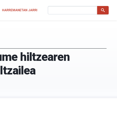
Bilatu
HARREMANETAN JARRI
ume hiltzearen
ltzailea