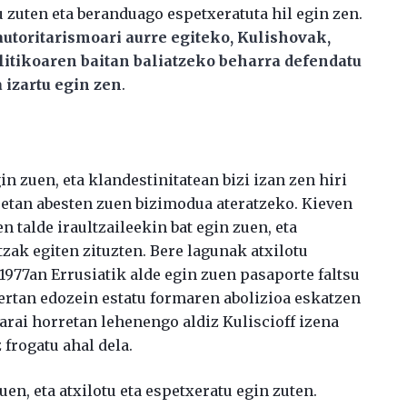
 zuten eta beranduago espetxeratuta hil egin zen.
utoritarismoari aurre egiteko, Kulishovak,
litikoaren baitan baliatzeko beharra defendatu
 izartu egin zen
.
in zuen, eta klandestinitatean bizi izan zen hiri
eetan abesten zuen bizimodua ateratzeko. Kieven
 talde iraultzaileekin bat egin zuen, eta
zak egiten zituzten. Bere lagunak atxilotu
 1977an Errusiatik alde egin zuen pasaporte faltsu
 Bertan edozein estatu formaren abolizioa eskatzen
Garai horretan lehenengo aldiz Kuliscioff izena
 frogatu ahal dela.
uen, eta atxilotu eta espetxeratu egin zuten.