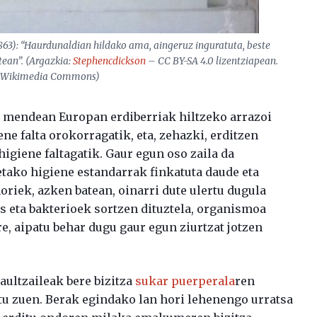
1863): “Haurdunaldian hildako ama, aingeruz inguratuta, beste
ean”. (Argazkia:
Stephencdickson
– CC BY-SA 4.0 lizentziapean.
a: Wikimedia Commons)
. mendean Europan erdiberriak hiltzeko arrazoi
ne falta orokorragatik, eta, zehazki, erditzen
igiene faltagatik. Gaur egun oso zaila da
tako higiene estandarrak finkatuta daude eta
horiek, azken batean, oinarri dute ulertu dugula
s eta bakterioek sortzen dituztela, organismoa
ere, aipatu behar dugu gaur egun ziurtzat jotzen
aultzaileak bere bizitza
sukar puerperala
ren
atu zuen. Berak egindako lan hori lehenengo urratsa