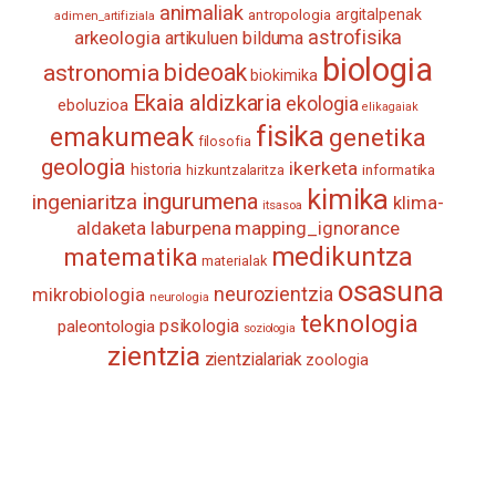
animaliak
antropologia
argitalpenak
adimen_artifiziala
astrofisika
arkeologia
artikuluen bilduma
biologia
astronomia
bideoak
biokimika
Ekaia aldizkaria
ekologia
eboluzioa
elikagaiak
fisika
emakumeak
genetika
filosofia
geologia
ikerketa
historia
informatika
hizkuntzalaritza
kimika
ingurumena
ingeniaritza
klima-
itsasoa
aldaketa
laburpena
mapping_ignorance
medikuntza
matematika
materialak
osasuna
neurozientzia
mikrobiologia
neurologia
teknologia
psikologia
paleontologia
soziologia
zientzia
zientzialariak
zoologia