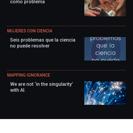
como problema
MUJERES CON CIENCIA
Seis problemas que la ciencia
no puede resolver
MAPPING IGNORANCE
We are not ‘in the singularity’
with AI.