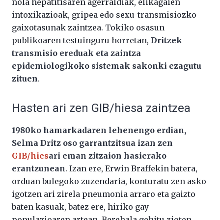
nola hepatitisaren agerraldiak, elikagaien
intoxikazioak, gripea edo sexu-transmisiozko
gaixotasunak zaintzea. Tokiko osasun
publikoaren testuinguru horretan,
Dritzek
transmisio ereduak eta zaintza
epidemiologikoko sistemak sakonki ezagutu
zituen
.
Hasten ari zen GIB/hiesa zaintzea
1980ko hamarkadaren lehenengo erdian,
Selma Dritz oso garrantzitsua izan zen
GIB/hies
ari eman zitzaion hasierako
erantzunean
. Izan ere, Erwin Braffekin batera,
orduan bulegoko zuzendaria, konturatu zen asko
igotzen ari zirela pneumonia arraro eta gaizto
baten kasuak, batez ere, hiriko gay
populazioaren artean. Berehala gehitu zioten