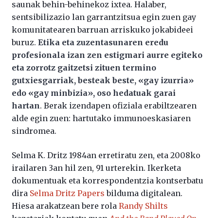
saunak behin-behinekoz ixtea. Halaber,
sentsibilizazio lan garrantzitsua egin zuen gay
komunitatearen barruan arriskuko jokabideei
buruz.
Etika eta zuzentasunaren eredu
profesionala izan zen estigmari aurre egiteko
eta zorrotz gaitzetsi zituen termino
gutxiesgarriak, besteak beste, «gay izurria»
edo «gay minbizia», oso hedatuak garai
hartan
. Berak izendapen ofiziala erabiltzearen
alde egin zuen: hartutako immunoeskasiaren
sindromea.
Selma K. Dritz 1984an erretiratu zen, eta 2008ko
irailaren 3an hil zen, 91 urterekin. Ikerketa
dokumentuak eta korrespondentzia kontserbatu
dira
Selma Dritz Papers
bilduma digitalean.
Hiesa arakatzean bere rola
Randy Shilts