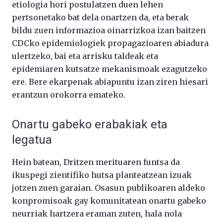
etiologia
hori
postulatzen
duen
lehen
pertsonetako
bat
dela
onartzen
da
, eta berak
bildu zuen informazioa oinarrizkoa izan baitzen
CDCko epidemiologiek propagazioaren abiadura
ulertzeko, bai eta arrisku taldeak eta
epidemiaren kutsatze mekanismoak ezagutzeko
ere. Bere ekarpenak abiapuntu izan ziren hiesari
erantzun orokorra emateko.
Onartu gabeko erabakiak eta
legatua
Hein batean, Dritzen merituaren funtsa da
ikuspegi zientifiko hutsa planteatzean izuak
jotzen zuen garaian. Osasun publikoaren aldeko
konpromisoak gay komunitatean onartu gabeko
neurriak hartzera eraman zuten, hala nola