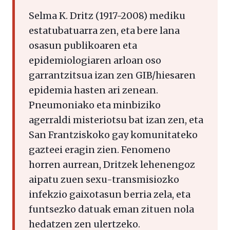
Selma K. Dritz (1917-2008) mediku
estatubatuarra zen, eta bere lana
osasun publikoaren eta
epidemiologiaren arloan oso
garrantzitsua izan zen GIB/hiesaren
epidemia hasten ari zenean.
Pneumoniako eta minbiziko
agerraldi misteriotsu bat izan zen, eta
San Frantziskoko gay komunitateko
gazteei eragin zien. Fenomeno
horren aurrean, Dritzek lehenengoz
aipatu zuen sexu-transmisiozko
infekzio gaixotasun berria zela, eta
funtsezko datuak eman zituen nola
hedatzen zen ulertzeko.