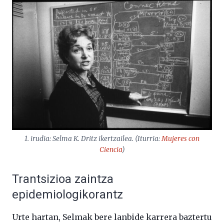
1. irudia: Selma K. Dritz ikertzailea. (Iturria:
Mujeres con
Ciencia
)
Trantsizioa zaintza
epidemiologikorantz
Urte hartan, Selmak bere lanbide karrera baztertu