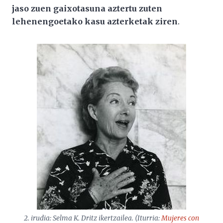
jaso zuen gaixotasuna aztertu zuten
lehenengoetako kasu azterketak ziren
.
2. irudia: Selma K. Dritz ikertzailea. (Iturria:
Mujeres con