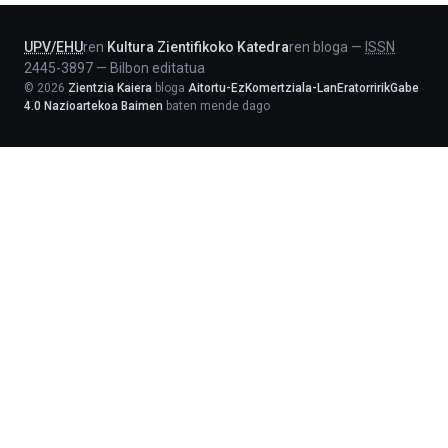
UPV
/
EHU
ren
Kultura Zientifikoko Katedra
ren bloga
—
ISSN
2445-3897
—
Bilbon editatua
©
2026
Zientzia Kaiera
bloga
Aitortu-EzKomertziala-LanEratorririkGabe
4.0 Nazioartekoa Baimen
baten mende dago