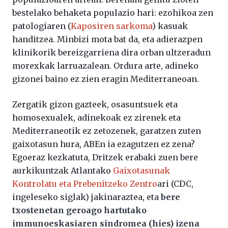
bestelako behaketa populazio hari: ezohikoa zen
patologiaren (
Kaposiren sarkoma
) kasuak
handitzea. Minbizi mota bat da, eta adierazpen
klinikorik bereizgarriena dira orban ultzeradun
morexkak larruazalean. Ordura arte, adineko
gizonei baino ez zien eragin Mediterraneoan.
Zergatik gizon gazteek, osasuntsuek eta
homosexualek, adinekoak ez zirenek eta
Mediterraneotik ez zetozenek, garatzen zuten
gaixotasun hura, ABEn ia ezagutzen ez zena?
Egoeraz kezkatuta, Dritzek erabaki zuen bere
aurkikuntzak Atlantako
Gaixotasunak
Kontrolatu eta Prebenitzeko Zentro
ari (CDC,
ingeleseko siglak) jakinaraztea, eta
bere
txostenetan geroago hartutako
immunoeskasiaren sindromea (hies) izena