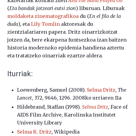
kazetariak kontatu zuen
And the Band Played On
(
Eta bandak jotzeari eutsi zion
) liburuan. Liburuak
moldaketa zinematografikoa
du (
En el filo de la
duda
), eta
Lily Tomlin
aktoresak du
zientzialariaren papera. Dritz oinarrizkotzat
jotzen da, bere ekarpena funtsezkoa izan baitzen
historia modernoko epidemia handiena aztertu
eta tratatzeko oinarriak ezartze aldera.
Iturriak:
Loewenberg, Samuel (2008).
Selma Dritz
,
The
Lancet
, 372, 9646, 1296. 2008ko urriaren 11a
Hildebrand, Staffan (1998).
Selma Dritz
, Face of
AIDS Film Archive, Karolinska Institutet
University Library
Selma K. Dritz
, Wikipedia