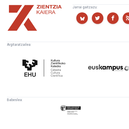
Zientzia
Jarrai gaitzazu:
Kaiera
Argitaratzailea:
Kultura
Euskampus
Zientifikoko
Fundazioa
Katedra
Babeslea:
Eusko
Jaurlaritza
-
Lehendakaritza