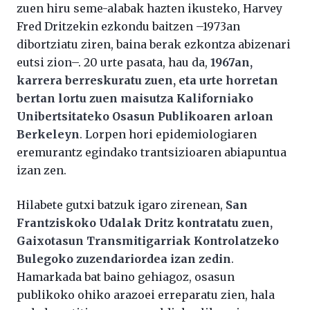
zuen hiru seme-alabak hazten ikusteko, Harvey
Fred Dritzekin ezkondu baitzen –1973an
dibortziatu ziren, baina berak ezkontza abizenari
eutsi zion–. 20 urte pasata, hau da,
1967an,
karrera berreskuratu zuen, eta urte horretan
bertan lortu zuen maisutza Kaliforniako
Unibertsitateko Osasun Publikoaren arloan
Berkeleyn
. Lorpen hori epidemiologiaren
eremurantz egindako trantsizioaren abiapuntua
izan zen.
Hilabete gutxi batzuk igaro zirenean,
San
Frantziskoko Udalak Dritz kontratatu zuen,
Gaixotasun Transmitigarriak Kontrolatzeko
Bulegoko zuzendariordea izan zedin
.
Hamarkada bat baino gehiagoz, osasun
publikoko ohiko arazoei erreparatu zien, hala