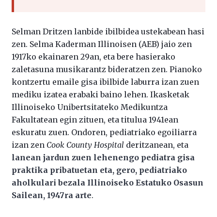
Selman Dritzen lanbide ibilbidea ustekabean hasi
zen. Selma Kaderman Illinoisen (AEB) jaio zen
1917ko ekainaren 29an, eta bere hasierako
zaletasuna musikarantz bideratzen zen. Pianoko
kontzertu emaile gisa ibilbide laburra izan zuen
mediku izatea erabaki baino lehen. Ikasketak
Illinoiseko Unibertsitateko Medikuntza
Fakultatean egin zituen, eta titulua 1941ean
eskuratu zuen. Ondoren, pediatriako egoiliarra
izan zen
Cook County Hospital
deritzanean, eta
lanean jardun zuen lehenengo pediatra gisa
praktika pribatuetan eta, gero, pediatriako
aholkulari bezala Illinoiseko Estatuko Osasun
Sailean, 1947ra arte
.