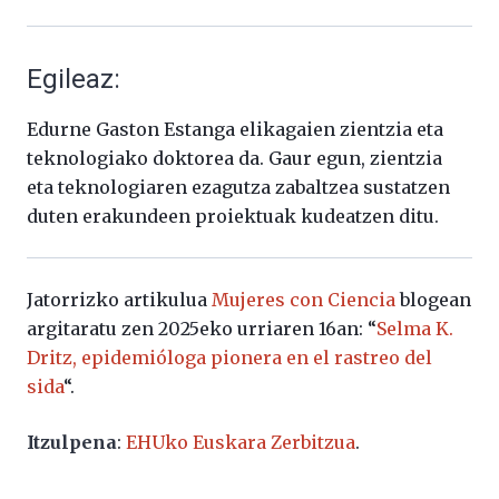
Egileaz:
Edurne Gaston Estanga elikagaien zientzia eta
teknologiako doktorea da. Gaur egun, zientzia
eta teknologiaren ezagutza zabaltzea sustatzen
duten erakundeen proiektuak kudeatzen ditu.
Jatorrizko artikulua
Mujeres con Ciencia
blogean
argitaratu zen 2025eko urriaren 16an: “
Selma K.
Dritz, epidemióloga pionera en el rastreo del
sida
“.
Itzulpena
:
EHUko Euskara Zerbitzua
.