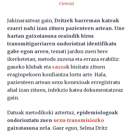
Ciencia
)
Jakinarazteaz gain,
Dritzek harreman kateak
ezarri nahi izan zituen pazienteen artean. Une
hartan gaixotasuna oraindik birus
transmitigarriaren ondoriotzat identifikatu
gabe egon arren
, temati jardun zuen bere
ikerketetan, metodo zuzena eta erraza erabiliz:
gaueko klubak eta
sauna
k bisitatu zituen
eraginpekoen konfiantza lortu arte. Hala,
pazienteen artean sexu konexioak erregistratu
ahal izan zituen, infekzio katea dokumentatzeaz
gain.
Datuak metodikoki aztertuz,
epidemiologoak
ondorioztatu zuen
sexu-transmisiozko
gaixotasuna zela
.
Gaur
egun,
Selma
Dritz