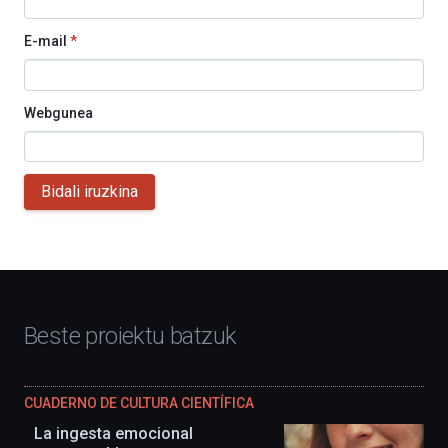
E-mail
*
Webgunea
Bidali iruzkina
Beste proiektu batzuk
CUADERNO DE CULTURA CIENTÍFICA
La ingesta emocional