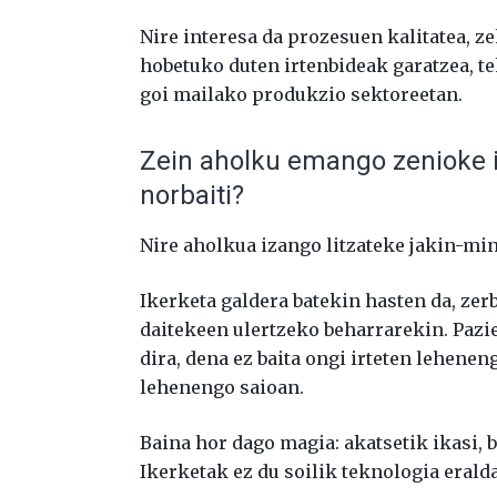
Nire interesa da prozesuen kalitatea, z
hobetuko duten irtenbideak garatzea, t
goi mailako produkzio sektoreetan.
Zein aholku emango zenioke 
norbaiti?
Nire aholkua izango litzateke jakin-min
Ikerketa galdera batekin hasten da, zerb
daitekeen ulertzeko beharrarekin. Pazien
dira, dena ez baita ongi irteten leheneng
lehenengo saioan.
Baina hor dago magia: akatsetik ikasi, b
Ikerketak ez du soilik teknologia erald