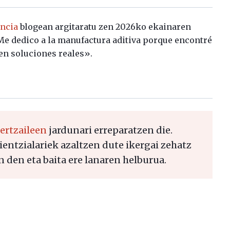
encia
blogean argitaratu zen 2026ko ekainaren
Me dedico a la manufactura aditiva porque encontré
en soluciones reales».
rtzaileen
jardunari erreparatzen die.
zientzialariek azaltzen dute ikergai zehatz
n den eta baita ere lanaren helburua.