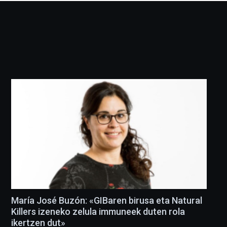
María José Buzón: «GIBaren birusa eta Natural
Killers izeneko zelula immuneek duten rola
ikertzen dut»