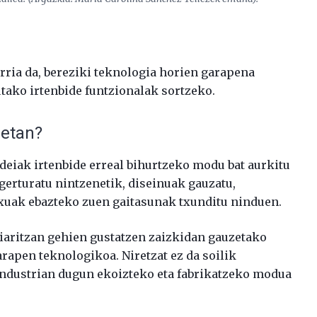
rria da, bereziki teknologia horien garapena
tako irtenbide funtzionalak sortzeko.
retan?
deiak irtenbide erreal bihurtzeko modu bat aurkitu
erturatu nintzenetik, diseinuak gauzatu,
xuak ebazteko zuen gaitasunak txunditu ninduen.
niaritzan gehien gustatzen zaizkidan gauzetako
arapen teknologikoa. Niretzat ez da soilik
 industrian dugun ekoizteko eta fabrikatzeko modua