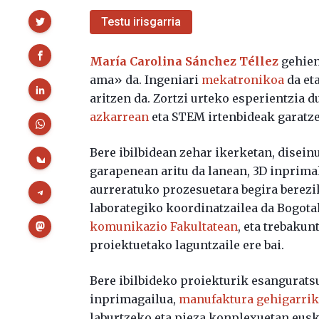
Partekatu
Testu irisgarria
María Carolina Sánchez Téllez
gehien
ama» da. Ingeniari
mekatronikoa
da et
aritzen da. Zortzi urteko esperientzia d
azkarrean
eta STEM irtenbideak garatze
Bere ibilbidean zehar ikerketan, disei
garapenean aritu da lanean, 3D inprim
aurreratuko prozesuetara begira berezi
laborategiko koordinatzailea da Bogot
komunikazio Fakultatean
, eta trebaku
proiektuetako laguntzaile ere bai.
Bere ibilbideko proiekturik esangurat
inprimagailua,
manufaktura gehigarri
laburtzeko eta pieza konplexuetan euska