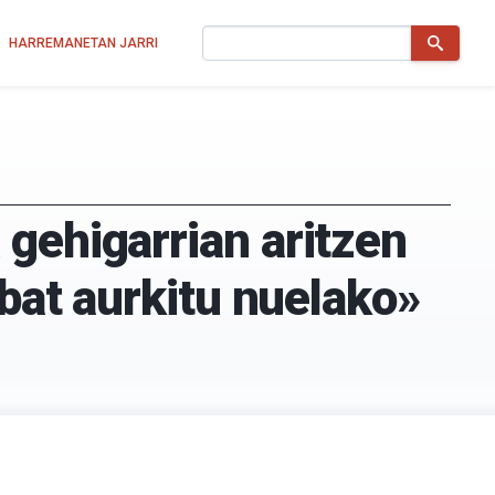
Bilatu
HARREMANETAN JARRI
gehigarrian aritzen
 bat aurkitu nuelako»