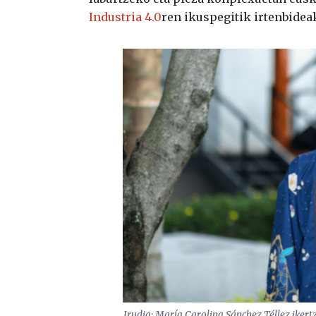
Industria 4.0
ren ikuspegitik irtenbidea
Irudia: María Carolina Sánchez Téllez ikert