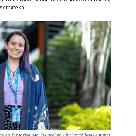
k emateko.
zailea. (Argazkia: María Carolina Sánchez Téllezek emana).