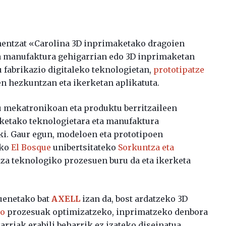
entzat «Carolina 3D inprimaketako dragoien
a manufaktura gehigarrian edo 3D inprimaketan
u fabrikazio digitaleko teknologietan,
prototipatze
n hezkuntzan eta ikerketan aplikatuta.
nu mekatronikoan eta produktu berritzaileen
aketako teknologietara eta manufaktura
ki. Gaur egun, modeloen eta prototipoen
ako
El Bosque
unibertsitateko
Sorkuntza eta
ntza teknologiko prozesuen buru da eta ikerketa
suenetako bat
AXELL
izan da, bost ardatzeko 3D
ko
prozesuak optimizatzeko, inprimatzeko denbora
rriak erabili beharrik ez izateko diseinatua,