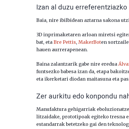
Izan al duzu erreferentziazko 
Baia, nire ibilbidean aztarna sakona utz
3D inprimaketaren arloan miretsi egite
bat, eta
Bre Pettis
,
MakerBot
en sortzaile
hauen aurrerapenean.
Baina zalantzarik gabe nire eredua
Álva
funtsezko babesa izan da, etapa bakoitz
eta ikerketari diodan maitasuna eta pas
Zer aurkitu edo konpondu nah
Manufaktura gehigarriak eboluzionatze
litzaidake, prototipoak egiteko tresna 
estandarrak betetzeko gai den teknologi