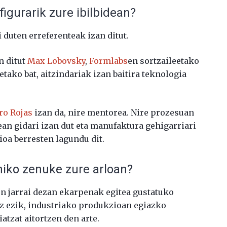
figurarik zure ibilbidean?
i duten erreferenteak izan ditut.
n ditut
Max Lobovsky
,
Formlabs
en sortzaileetako
etako bat, aitzindariak izan baitira teknologia
ro Rojas
izan da, nire mentorea. Nire prozesuan
ean gidari izan dut eta manufaktura gehigarriari
ioa berresten lagundu dit.
iko zenuke zure arloan?
n jarrai dezan ekarpenak egitea gustatuko
ez ezik, industriako produkzioan egiazko
atzat aitortzen den arte.