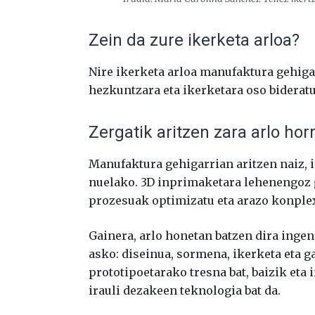
Zein da zure ikerketa arloa?
Nire ikerketa arloa manufaktura gehiga
hezkuntzara eta ikerketara oso bideratu
Zergatik aritzen zara arlo hor
Manufaktura gehigarrian aritzen naiz, i
nuelako. 3D inprimaketara lehenengoz g
prozesuak optimizatu eta arazo konple
Gainera, arlo honetan batzen dira inge
asko: diseinua, sormena, ikerketa eta g
prototipoetarako tresna bat, baizik eta
irauli dezakeen teknologia bat da.