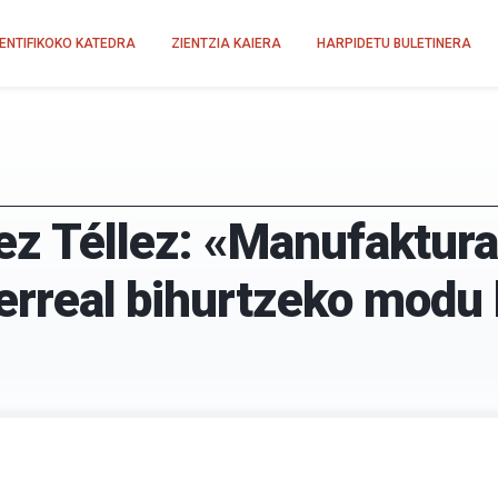
IENTIFIKOKO KATEDRA
ZIENTZIA KAIERA
HARPIDETU BULETINERA
ez Téllez: «Manufaktura 
e erreal bihurtzeko modu