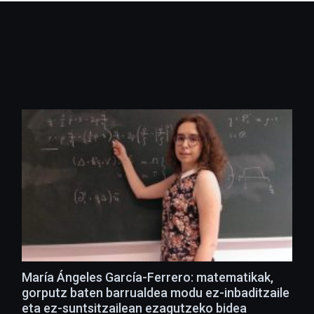
María Ángeles García-Ferrero: matematikak,
gorputz baten barrualdea modu ez-inbaditzaile
eta ez-suntsitzailean ezagutzeko bidea