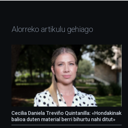
Alorreko artikulu gehiago
Cecilia Daniela Treviño Quintanilla: «Hondakinak
balioa duten material berri bihurtu nahi ditut»