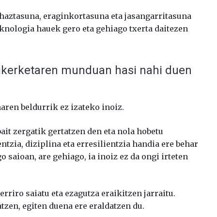
ehaztasuna, eraginkortasuna eta jasangarritasuna
eknologia hauek gero eta gehiago txerta daitezen
ikerketaren munduan hasi nahi duen
aren beldurrik ez izateko inoiz.
ait zergatik gertatzen den eta nola hobetu
tzia, diziplina eta erresilientzia handia ere behar
o saioan, are gehiago, ia inoiz ez da ongi irteten
erriro saiatu eta ezagutza eraikitzen jarraitu.
atzen, egiten duena ere eraldatzen du.