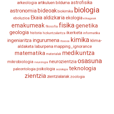
astrofisika
arkeologia
artikuluen bilduma
biologia
astronomia
bideoak
biokimika
Ekaia aldizkaria
ekologia
eboluzioa
elikagaiak
fisika
emakumeak
genetika
filosofia
geologia
ikerketa
historia
informatika
hizkuntzalaritza
kimika
ingurumena
ingeniaritza
klima-
itsasoa
aldaketa
laburpena
mapping_ignorance
medikuntza
matematika
materialak
osasuna
neurozientzia
mikrobiologia
neurologia
teknologia
psikologia
paleontologia
soziologia
zientzia
zientzialariak
zoologia