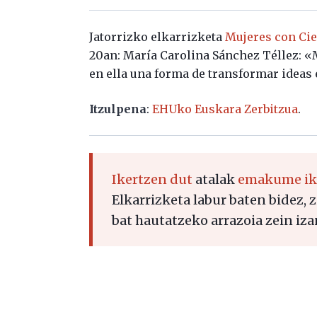
Jatorrizko elkarrizketa
Mujeres con Ci
20an: María Carolina Sánchez Téllez: «
en ella una forma de transformar ideas 
Itzulpena
:
EHUko Euskara Zerbitzua
.
Ikertzen dut
atalak
emakume ike
Elkarrizketa labur baten bidez, 
bat hautatzeko arrazoia zein iza