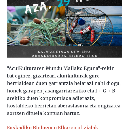
“AcuiKulturaren Mundu Mailako Eguna”-rekin
bat eginez, gizarteari akuikulturak gure
herrialdean duen garrantzia helarazi nahi diogu,
honek garapen jasangarriarekiko eta I + G + B-
arekiko duen konpromisoa adieraziz,
kostaldeko herrietan aberastasuna eta ongizatea
sortzen dituela kontuan hartuz.
Euskadiko Biologoen Elkargo ofizialak
,