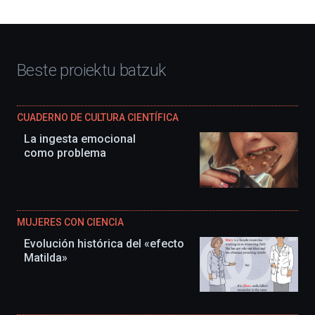
Beste proiektu batzuk
CUADERNO DE CULTURA CIENTÍFICA
La ingesta emocional
como problema
MUJERES CON CIENCIA
Evolución histórica del «efecto
Matilda»