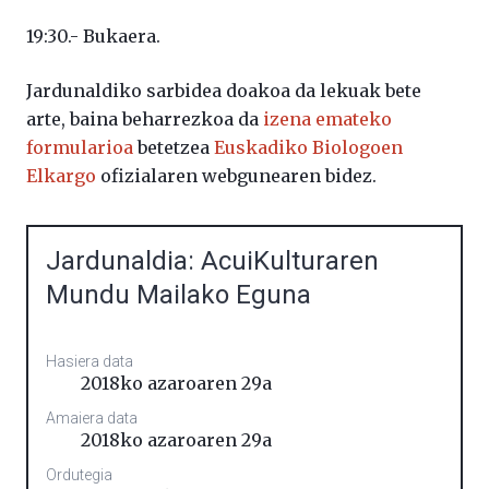
19:30.- Bukaera.
Jardunaldiko sarbidea doakoa da lekuak bete
arte, baina beharrezkoa da
izena emateko
formularioa
betetzea
Euskadiko Biologoen
Elkargo
ofizialaren webgunearen bidez.
Jardunaldia: AcuiKulturaren
Mundu Mailako Eguna
Hasiera data
2018ko azaroaren 29a
Amaiera data
2018ko azaroaren 29a
Ordutegia