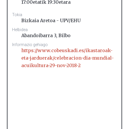
17:00etatik 19:30etara
Tokia
Bizkaia Aretoa - UPV/EHU
Helbidea
Abandoibarra 3
,
Bilbo
Informazio gehiago
https://www.cobeuskadi.es/ikastaroak-
eta-jarduerak/celebracion-dia-mundial-
acuikultura-29-nov-2018-2