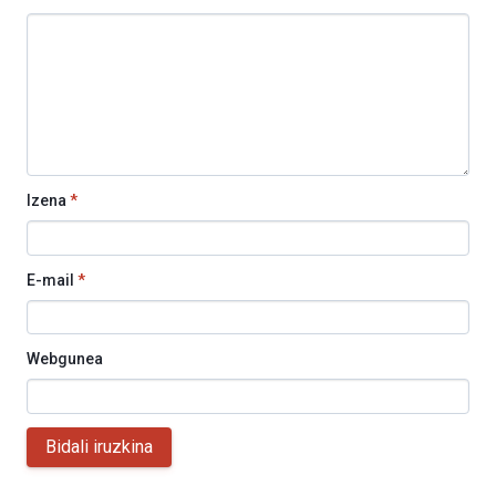
Izena
*
E-mail
*
Webgunea
Bidali iruzkina