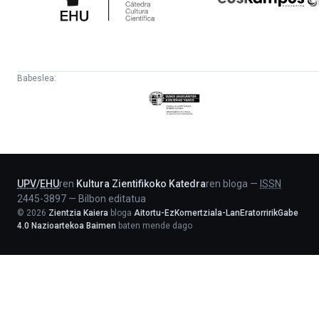
Babeslea:
Eusko
Jaurlaritza
-
Lehendakaritza
UPV
/
EHU
ren
Kultura Zientifikoko Katedra
ren bloga
—
ISSN
2445-3897
—
Bilbon editatua
©
2026
Zientzia Kaiera
bloga
Aitortu-EzKomertziala-LanEratorririkGabe
4.0 Nazioartekoa Baimen
baten mende dago