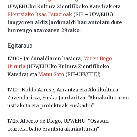
UPV/EHUko Kultura Zientifikoko Katedrak eta
Plentziako Itsas Estazioak
(PiE – UPV/EHU)
laugarren aldiz jardunaldi hau antolatu dute
hurrengo azaroaren 29rako
.
Egitaraua:
17:00.- Jardunaldiaren hasiera,
Miren Bego
Urrutia
(UPV/EHUko Kultura Zientifikoko
Katedra) eta
Manu Soto
(PiE-UPV/EHU)
17:10.- Koldo Arrese, Arrantza eta Akuikultura
Zuzendaritza, Eusko Jaurlaritza: “Akuakulturaren
ustiaketa eta proiektuak Euskadin”.
17:25.-Alberto de Diego, UPV/EHU: “Osasun-
txartela: balio erantsia akuikulturan”.