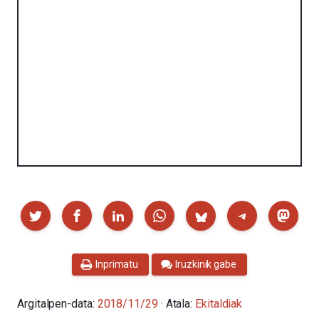
Partekatu
Inprimatu
Iruzkinik gabe
Argitalpen-data:
2018/11/29
· Atala:
Ekitaldiak