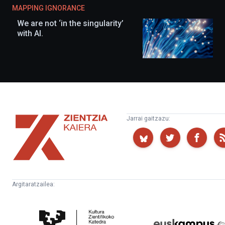
MAPPING IGNORANCE
We are not ‘in the singularity’
with AI.
Zientzia
Jarrai gaitzazu:
Kaiera
Argitaratzailea:
Kultura
Euskampus
Zientifikoko
Fundazioa
Katedra