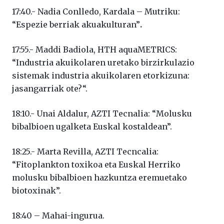
17:40.- Nadia Conlledo, Kardala – Mutriku:
“Espezie berriak akuakulturan”
.
17:55.- Maddi Badiola, HTH aquaMETRICS:
“Industria akuikolaren uretako birzirkulazio
sistemak industria akuikolaren etorkizuna:
jasangarriak ote?“.
18:10.- Unai Aldalur, AZTI Tecnalia: “Molusku
bibalbioen ugalketa Euskal kostaldean”.
18:25.- Marta Revilla, AZTI Tecncalia:
“Fitoplankton toxikoa eta Euskal Herriko
molusku bibalbioen hazkuntza eremuetako
biotoxinak”.
18:40 – Mahai-ingurua.