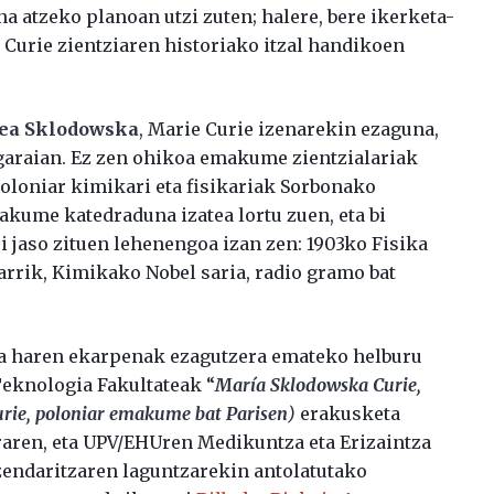
ana atzeko planoan utzi zuten; halere, bere ikerketa-
 Curie zientziaren historiako itzal handikoen
ea Sklodowska
, Marie Curie izenarekin ezaguna,
garaian. Ez zen ohikoa emakume zientzialariak
poloniar kimikari eta fisikariak Sorbonako
kume katedraduna izatea lortu zuen, eta bi
ri jaso zituen lehenengoa izan zen: 1903ko Fisika
karrik, Kimikako Nobel saria, radio gramo bat
eta haren ekarpenak ezagutzera emateko helburu
Teknologia Fakultateak “
María Sklodowska Curie,
rie, poloniar emakume bat Parisen
)
erakusketa
draren, eta UPV/EHUren Medikuntza eta Erizaintza
zendaritzaren laguntzarekin antolatutako