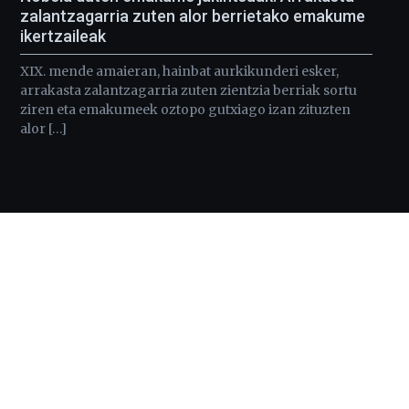
zalantzagarria zuten alor berrietako emakume
ikertzaileak
XIX. mende amaieran, hainbat aurkikunderi esker,
arrakasta zalantzagarria zuten zientzia berriak sortu
ziren eta emakumeek oztopo gutxiago izan zituzten
alor […]