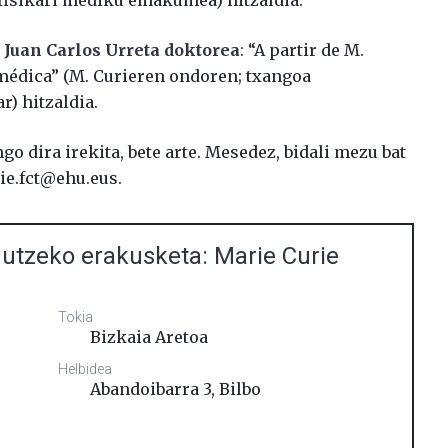
 fisikari mediku emakumea) hitzaldia.
,
Juan Carlos Urreta doktorea
: “A partir de M.
 médica” (M. Curieren ondoren; txangoa
) hitzaldia.
o dira irekita, bete arte. Mesedez, bidali mezu bat
ie.fct@ehu.eus.
agutzeko erakusketa: Marie Curie
Tokia
Bizkaia Aretoa
Helbidea
Abandoibarra 3
,
Bilbo