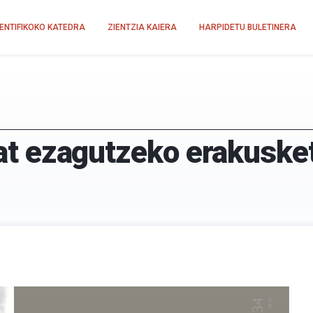
IENTIFIKOKO KATEDRA
ZIENTZIA KAIERA
HARPIDETU BULETINERA
 bat ezagutzeko erakuske