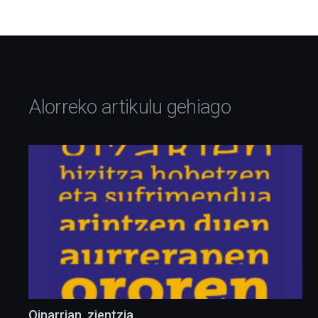
Alorreko artikulu gehiago
Oinarrian, zientzia