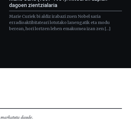
dagoen zientzialaria
Marie Curiek bi aldiz irabazi zuen Nobel saria
erradioaktibitateari lotutako lanengatik eta modu
berean, hori lortzen lehen emakumea izan zen […]
markatuta daude
.