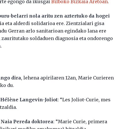
arte egongo da ikusgai
Bilboko Bizkaia Aretoan
.
uru-belarri nola aritu zen
aztertuko da hogei
dia eta alderdi solidarioa ere. Zientzialari gisa
du Gerran arlo sanitarioan egindako lana ere
n zauritutako soldaduen diagnosia eta ondorengo
.
ango dira
, lehena apirilaren 12an, Marie Curieren
iko du.
,
Hélène Langevin-Joliot
: “Les Joliot-Curie, mes
itzaldia.
,
Naia Pereda doktorea
: “Marie Curie, primera