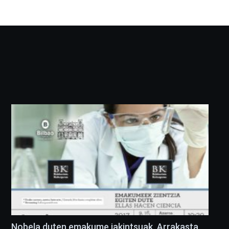
Nobela duten emakume jakintsuak. Arrakasta