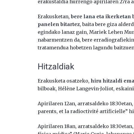
erakustaldia hurrengo apirilaren 27ra 
Erakusketan,
bere lana eta ikerketan b
panelen bitartez
, baita bere giza alder
egindako lanaz gain, Mariek Lehen Mun
nabarmentzen da, bere erradiografieki
tratamendua hobetzen lagundu baitzuen
Hitzaldiak
Erakusketa osatzeko,
hiru hitzaldi em
bilboak, Hélène Langevin-Joliot, eskain
Apirilaren 12an, arratsaldeko 18:30etan
parents, et la radioctivité artificielle” h
Apirilaren 18an, arratsaldeko 18:30etan