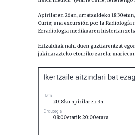
física médica” (Marie Curie, lehenengo
Apirilaren 26an, arratsaldeko 18:30etan
Curie; una excursión por la Radiología
Erradiologia medikuaren historian zehar
Hitzaldiak nahi duen guztiarentzat egong
jakinarazteko etorriko zarela: mariecur
Ikertzaile aitzindari bat ez
Data
2018ko apirilaren 3a
Ordutegia
08:00etatik 20:00etara