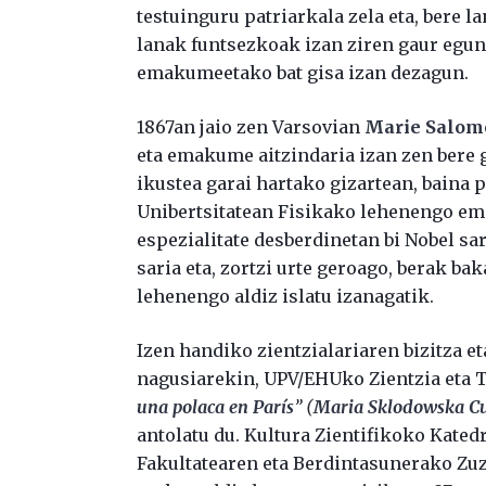
testuinguru patriarkala zela eta, bere l
lanak funtsezkoak izan ziren gaur egun
emakumeetako bat gisa izan dezagun.
1867an jaio zen Varsovian
Marie Salom
eta emakume aitzindaria izan zen bere 
ikustea garai hartako gizartean, baina 
Unibertsitatean Fisikako lehenengo ema
espezialitate desberdinetan bi Nobel sa
saria eta, zortzi urte geroago, berak ba
lehenengo aldiz islatu izanagatik.
Izen handiko zientzialariaren bizitza 
nagusiarekin, UPV/EHUko Zientzia eta 
una polaca en París
” (
Maria Sklodowska Cu
antolatu du. Kultura Zientifikoko Kate
Fakultatearen eta Berdintasunerako Zu