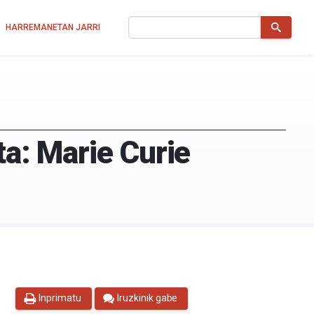
Bilatu
HARREMANETAN JARRI
ta: Marie Curie
Inprimatu
Iruzkinik gabe