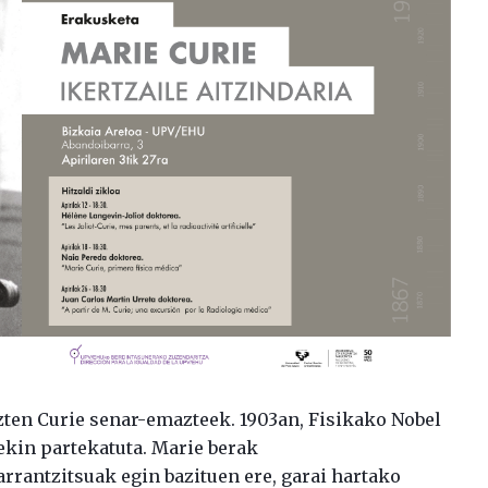
uzten Curie senar-emazteek. 1903an, Fisikako Nobel
ekin partekatuta. Marie berak
arrantzitsuak egin bazituen ere, garai hartako