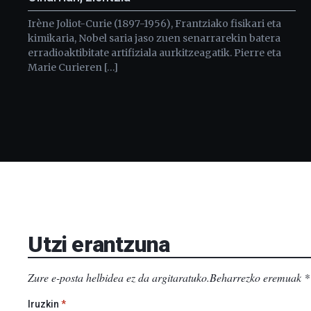
Irène Joliot-Curie (1897-1956), Frantziako fisikari eta
kimikaria, Nobel saria jaso zuen senarrarekin batera
erradioaktibitate artifiziala aurkitzeagatik. Pierre eta
Marie Curieren […]
Utzi erantzuna
Zure e-posta helbidea ez da argitaratuko.
Beharrezko eremuak
*
Iruzkin
*