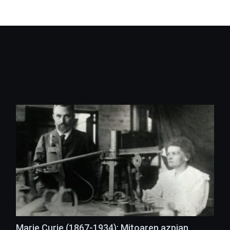
Marie Curie (1867-1934): Mitoaren azpian