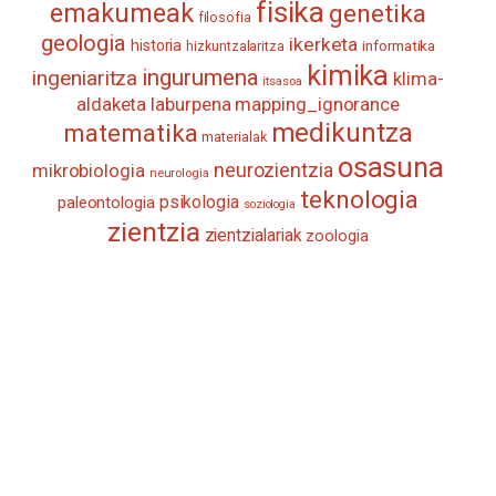
fisika
emakumeak
genetika
filosofia
geologia
ikerketa
historia
informatika
hizkuntzalaritza
kimika
ingurumena
ingeniaritza
klima-
itsasoa
aldaketa
laburpena
mapping_ignorance
medikuntza
matematika
materialak
osasuna
neurozientzia
mikrobiologia
neurologia
teknologia
psikologia
paleontologia
soziologia
zientzia
zientzialariak
zoologia