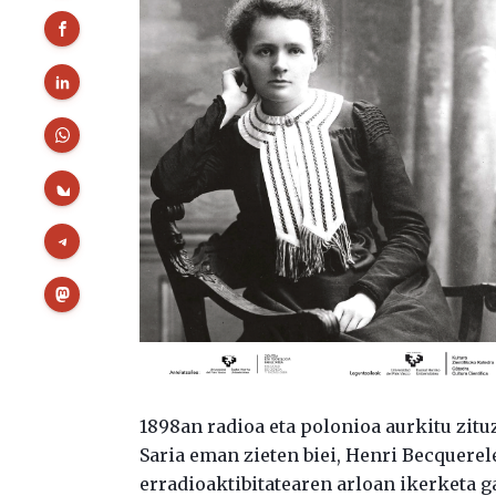
1898an radioa eta polonioa aurkitu zit
Saria eman zieten biei, Henri Becquerel
erradioaktibitatearen arloan ikerketa g