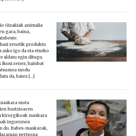
o Gizakiak animalia
n gara, baina,
ainbeste.
asi zenetik produktu
 asko igo da eta etxeko
e aldatu egin ditugu.
 ikusi zenez, hainbat
ntsumoa modu
tu da, batez […]
i maskara mota
aien funtzioaren
a kirurgikoak maskara
nak ingurunea
en du. Babes-maskarak,
 daraman pertsona