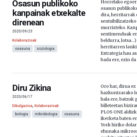
Osasun publikoko
Horrelako egoere
osasun publikok
kanpainak etxekalte
dira, herritarrak
direnean
sentsibilizatzeko
murrizteko. Kan
2020/09/23
sentimenduak erab
beldurra, lotsa…)
Kolaborazioak
herritarren lanki
osasuna
soziologia
Estrategia hau a
bada ere, ezin da
Diru Zikina
Oro har, dirua 
hazkuntzarako le
2020/06/17
hala ere, batzuk 
,
billeteetan bizira
Dibulgazioa
Kolaborazioak
PLOS ONE aldizka
biologia
mikrobiologia
osasuna
ikerketa baten e
York hiriko dolar
ehunaka mikroo