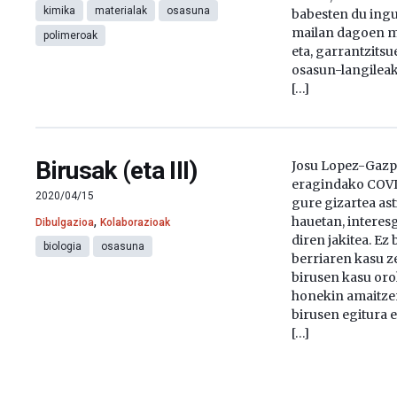
kimika
materialak
osasuna
babesten du ing
mailan dagoen m
polimeroak
eta, garrantzitsu
osasun-langilea
[…]
Birusak (eta III)
Josu Lopez-Gazp
eragindako COVI
2020/04/15
gure gizartea as
,
hauetan, interesg
Dibulgazioa
Kolaborazioak
diren jakitea. Ez
biologia
osasuna
berriaren kasu ze
birusen kasu or
honekin amaitzen
birusen egitura e
[…]