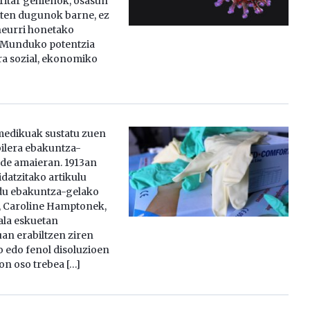
ritar gehienok, osasun
ten dugunok barne, ez
neurri honetako
. Munduko potentzia
a sozial, ekonomiko
medikuak sustatu zuen
ilera ebakuntza-
de amaieran. 1913an
datzitako artikulu
 du ebakuntza-gelako
, Caroline Hamptonek,
ala eskuetan
an erabiltzen ziren
 edo fenol disoluzioen
n oso trebea […]