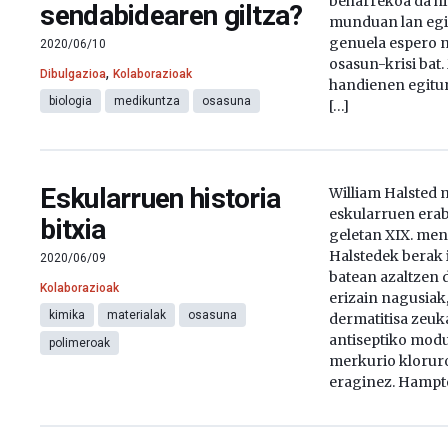
beharrekoa da hi
sendabidearen giltza?
munduan lan egi
genuela espero 
2020/06/10
osasun-krisi bat
,
Dibulgazioa
Kolaborazioak
handienen egitur
biologia
medikuntza
osasuna
[…]
Eskularruen historia
William Halsted 
eskularruen erab
bitxia
geletan XIX. men
Halstedek berak i
2020/06/09
batean azaltzen
Kolaborazioak
erizain nagusiak
kimika
materialak
osasuna
dermatitisa zeuk
antiseptiko modu
polimeroak
merkurio kloruro
eraginez. Hampto