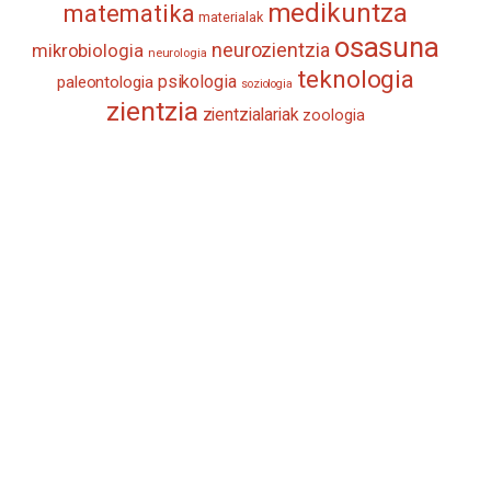
medikuntza
matematika
materialak
osasuna
neurozientzia
mikrobiologia
neurologia
teknologia
psikologia
paleontologia
soziologia
zientzia
zientzialariak
zoologia