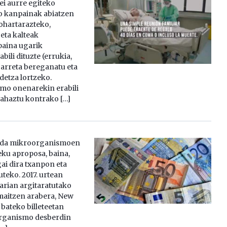
i aurre egiteko
o kanpainak abiatzen
 ohartarazteko,
 eta kalteak
paina ugarik
ili dituzte (errukia,
 arreta bereganatu eta
detza lortzeko.
smo onenarekin erabili
 ahaztu kontrako […]
ez da mikroorganismoen
ku aproposa, baina,
gai dira txanpon eta
uteko. 2017. urtean
rian argitaratutako
maitzen arabera, New
 bateko billeteetan
rganismo desberdin