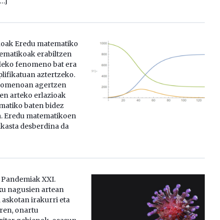
[…]
oak Eredu matematiko
ematikoak erabiltzen
ealeko fenomeno bat era
plifikatuan aztertzeko.
nomenoan agertzen
n arteko erlazioak
matiko baten bidez
a. Eredu matematikoen
akasta desberdina da
 Pandemiak XXI.
u nagusien artean
 askotan irakurri eta
ren, onartu