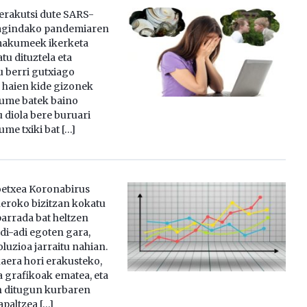
erakutsi dute SARS-
ragindako pandemiaren
makumeek ikerketa
tu dituztela eta
u berri gutxiago
a haien kide gizonek
kume batek baino
 diola bere buruari
ume txiki bat […]
oetxea Koronabirus
eroko bizitzan kokatu
parrada bat heltzen
di-adi egoten gara,
uzioa jarraitu nahian.
kaera hori erakusteko,
a grafikoak ematea, eta
 ditugun kurbaren
apaltzea […]