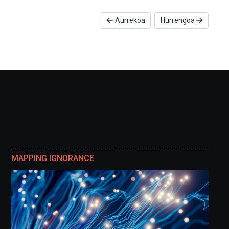
Aurrekoa
Hurrengoa
MAPPING IGNORANCE