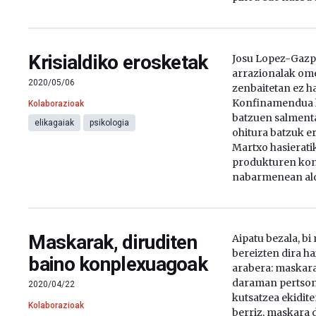
Krisialdiko erosketak
Josu Lopez-Gazpi
arrazionalak ome
2020/05/06
zenbaitetan ez h
Konfinamendua h
Kolaborazioak
batzuen salmenta
elikagaiak
psikologia
ohitura batzuk er
Martxo hasieratik
produkturen ko
nabarmenean alda
Maskarak, diruditen
Aipatu bezala, b
bereizten dira h
baino konplexuagoak
arabera: maskar
daraman pertso
2020/04/22
kutsatzea ekidit
Kolaborazioak
berriz, maskara