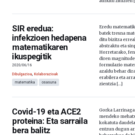
aurkitu zituzten 
SIR eredua:
Eredu matematik
batek tresna mat
infekzioen hedapena
ditu bizitza err
matematikaren
abstraktu eta sin
Horretarako, fe
ikuspegitik
diren magnitudee
formulazio mate
2020/06/16
azaldu behar dir
,
Dibulgazioa
Kolaborazioak
erabilera eta arr
matematika
osasuna
zientzia […]
Covid-19 eta ACE2
Gorka Larrinaga
mendeko mehatx
proteina: Eta sarraila
kokatuta daudela
bera balitz
entzun dugun ar