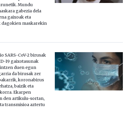
urunetik. Mundu
askara gabezia dela
ena gaixoak eta
k dagokien maskarekin
io SARS-CoV-2 birusak
D-19 gaixotasunak
tintzen duen egun
arria da birusak zer
 bakarrik, koronabirus
hatza, baizik eta
okorra. Ekarpen
 den artikulu-sortan,
ta transmisioa aztertu