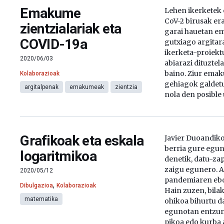
Emakume
Lehen ikerketek 
CoV-2 birusak e
zientzialariak eta
garai hauetan e
COVID-19a
gutxiago argitara
ikerketa-proiekt
2020/06/03
abiarazi dituztel
baino. Ziur ema
Kolaborazioak
gehiagok galdetu
argitalpenak
emakumeak
zientzia
nola den posible 
Grafikoak eta eskala
Javier Duoandik
berria gure egun
logaritmikoa
denetik, datu-za
zaigu egunero. A
2020/05/12
pandemiaren ebol
,
Dibulgazioa
Kolaborazioak
Hain zuzen, bila
matematika
ohikoa bihurtu d
egunotan entzun
pikoa edo kurba 