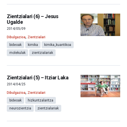
Zientzialari (6) – Jesus
Ugalde
2014/05/09
,
Dibulgazioa
Zientzialari
bideoak
kimika
kimika_kuantikoa
molekulak
zientzialariak
Zientzialari (5) – Itziar Laka
2014/04/25
,
Dibulgazioa
Zientzialari
bideoak
hizkuntzalaritza
neurozientzia
zientzialariak