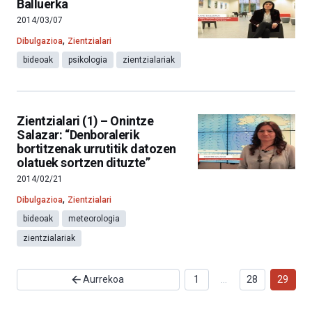
Balluerka
2014/03/07
,
Dibulgazioa
Zientzialari
bideoak
psikologia
zientzialariak
Zientzialari (1) – Onintze
Salazar: “Denboralerik
bortitzenak urrutitik datozen
olatuek sortzen dituzte”
2014/02/21
,
Dibulgazioa
Zientzialari
bideoak
meteorologia
zientzialariak
Aurrekoa
1
…
28
29