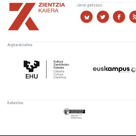
Zientzia
Jarrai gaitzazu:
Kaiera
Argitaratzailea:
Kultura
Euskampus
Zientifikoko
Fundazioa
Katedra
Babeslea:
Eusko
Jaurlaritza
-
Lehendakaritza