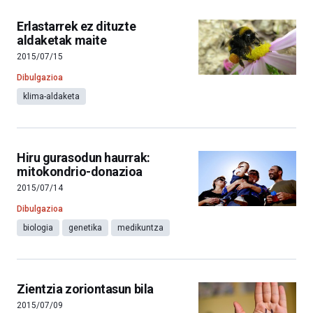
Erlastarrek ez dituzte
aldaketak maite
2015/07/15
Dibulgazioa
klima-aldaketa
Hiru gurasodun haurrak:
mitokondrio-donazioa
2015/07/14
Dibulgazioa
biologia
genetika
medikuntza
Zientzia zoriontasun bila
2015/07/09