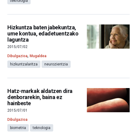
teknologia
Hizkuntza baten jabekuntza,
ume kontua, edadetuentzako
laguntza
2015/07/02
,
Dibulgazioa
Mugaldea
hizkuntzalaritza
neurozientzia
Hatz-markak aldatzen dira
denborarekin, baina ez
hainbeste
2015/07/01
Dibulgazioa
biometria
teknologia