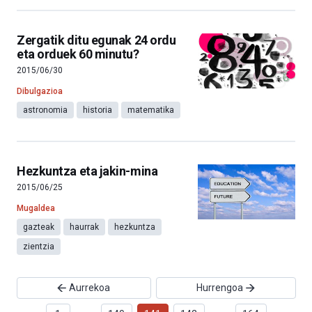
Zergatik ditu egunak 24 ordu
eta orduek 60 minutu?
2015/06/30
Dibulgazioa
astronomia
historia
matematika
Hezkuntza eta jakin-mina
2015/06/25
Mugaldea
gazteak
haurrak
hezkuntza
zientzia
Aurrekoa
Hurrengoa