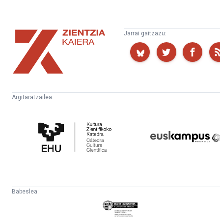
Zientzia
Jarrai gaitzazu:
Kaiera
Argitaratzailea:
Kultura
Euskampus
Zientifikoko
Fundazioa
Katedra
Babeslea:
Eusko
Jaurlaritza