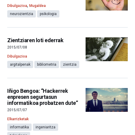
,
Dibulgazioa
Mugaldea
neurozientzia
psikologia
Zientziaren loti ederrak
2015/07/08
Dibulgazioa
argitalpenak
bibliometria
zientzia
Iñigo Bengoa: “Hackerrek
enpresen segurtasun
informatikoa probatzen dute”
2015/07/07
Elkarrizketak
informatika
ingeniaritza