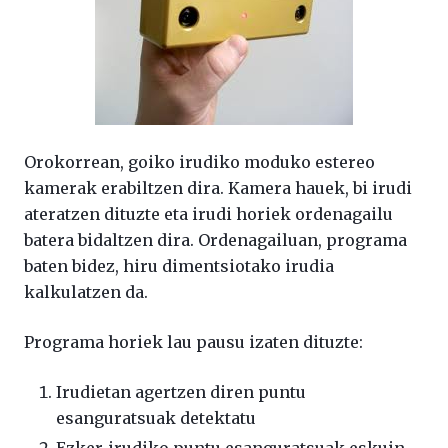
Orokorrean, goiko irudiko moduko estereo
kamerak erabiltzen dira. Kamera hauek, bi irudi
ateratzen dituzte eta irudi horiek ordenagailu
batera bidaltzen dira. Ordenagailuan, programa
baten bidez, hiru dimentsiotako irudia
kalkulatzen da.
Programa horiek lau pausu izaten dituzte:
Irudietan agertzen diren puntu
esanguratsuak detektatu
Ezker-irudiko puntu esanguratsuak eskuin