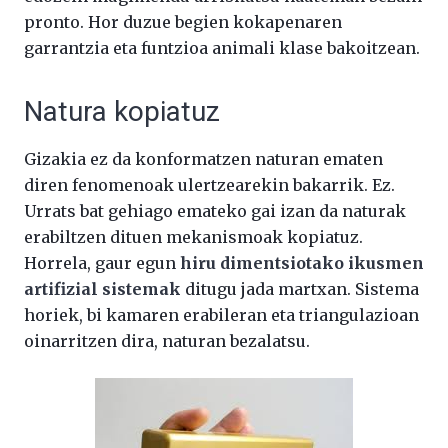
pronto. Hor duzue begien kokapenaren
garrantzia eta funtzioa animali klase bakoitzean.
Natura kopiatuz
Gizakia ez da konformatzen naturan ematen
diren fenomenoak ulertzearekin bakarrik. Ez.
Urrats bat gehiago emateko gai izan da naturak
erabiltzen dituen mekanismoak kopiatuz.
Horrela, gaur egun
hiru dimentsiotako ikusmen
artifizial sistemak
ditugu jada martxan. Sistema
horiek, bi kamaren erabileran eta triangulazioan
oinarritzen dira, naturan bezalatsu.