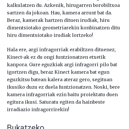
kalkulatzen du. Azkenik, hirugarren borobiltxoa
sartzen da jokoan. Hau, kamera arrunt bat da.
Beraz, kamerak hartzen dituen irudiak, hiru
dimentsiotako geometriarekin konbinatzen ditu
hiru dimentsiotako irudiak lortzeko!
Hala ere, argi infragorriak erabiltzen dituenez,
Kinect-ak ez du ongi funtzionatzen etxetik
kanpora. Gure eguzkiak argi infragorri pilo bat
igortzen digu, beraz Kinect kamera bat egun
eguzkitsu batean kalera ateraz gero, segituan
ikusiko duzu ez duela funtzionatzen. Noski, bere
kamera infragorriak ezin baitu proiektatu duen
egitura ikusi. Saturatu egiten da hainbeste
irradiazio infragorrirekin!
Bukatzeko