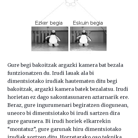
Gure begi bakoitzak argazki kamera bat bezala
funtzionatzen du. Irudi lauak ala bi
dimentsiotako irudiak hautematen ditu begi
bakoitzak, argazki kamera batek bezalatsu. Irudi
horietan ez dago sakontasunaren aztarnarik ere.
Beraz, gure ingurumenari begiratzen diogunean,
uneoro bi dimentsiotako bi irudi sartzen dira
gure garunera. Bi irudi horiek elkarrekin
“montatuz”, gure garunak hiru dimentsiotako
irudiak sortzen ditu. Horretarako oso teknika