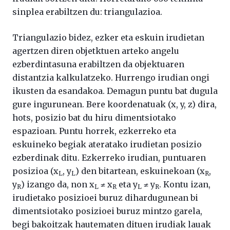
sinplea erabiltzen du: triangulazioa.
Triangulazio bidez, ezker eta eskuin irudietan
agertzen diren objetktuen arteko angelu
ezberdintasuna erabiltzen da objektuaren
distantzia kalkulatzeko. Hurrengo irudian ongi
ikusten da esandakoa. Demagun puntu bat dugula
gure ingurunean. Bere koordenatuak (x, y, z) dira,
hots, posizio bat du hiru dimentsiotako
espazioan. Puntu horrek, ezkerreko eta
eskuineko begiak ateratako irudietan posizio
ezberdinak ditu. Ezkerreko irudian, puntuaren
posizioa (x
, y
) den bitartean, eskuinekoan (x
,
L
L
R
y
) izango da, non x
≠ x
eta y
≠ y
. Kontu izan,
R
L
R
L
R
irudietako posizioei buruz dihardugunean bi
dimentsiotako posizioei buruz mintzo garela,
begi bakoitzak hautematen dituen irudiak lauak