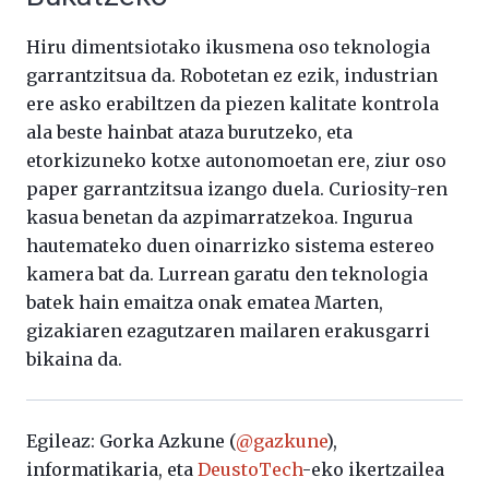
Hiru dimentsiotako ikusmena oso teknologia
garrantzitsua da. Robotetan ez ezik, industrian
ere asko erabiltzen da piezen kalitate kontrola
ala beste hainbat ataza burutzeko, eta
etorkizuneko kotxe autonomoetan ere, ziur oso
paper garrantzitsua izango duela. Curiosity-ren
kasua benetan da azpimarratzekoa. Ingurua
hautemateko duen oinarrizko sistema estereo
kamera bat da. Lurrean garatu den teknologia
batek hain emaitza onak ematea Marten,
gizakiaren ezagutzaren mailaren erakusgarri
bikaina da.
Egileaz: Gorka Azkune (
@gazkune
),
informatikaria, eta
DeustoTech
-eko ikertzailea