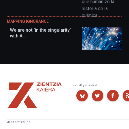
MAPPING IGNORANCE
We are not ‘in the singularity’
with AI.
Zientzia
Jarrai gaitzazu:
Kaiera
Argitaratzailea: