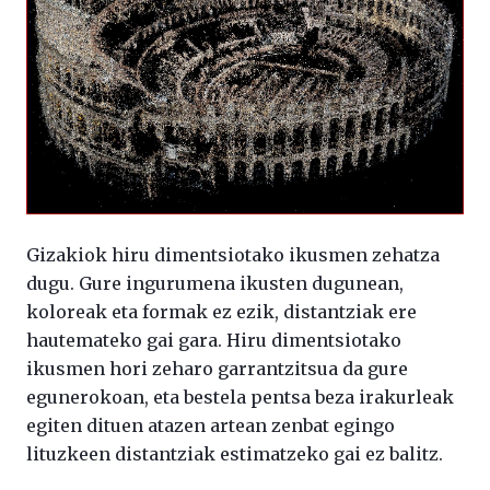
Gizakiok hiru dimentsiotako ikusmen zehatza
dugu. Gure ingurumena ikusten dugunean,
koloreak eta formak ez ezik, distantziak ere
hautemateko gai gara. Hiru dimentsiotako
ikusmen hori zeharo garrantzitsua da gure
egunerokoan, eta bestela pentsa beza irakurleak
egiten dituen atazen artean zenbat egingo
lituzkeen distantziak estimatzeko gai ez balitz.