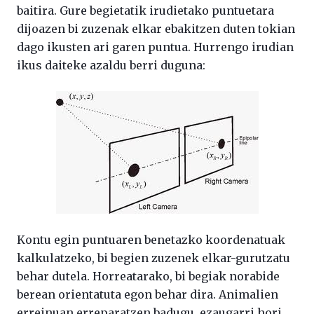
baitira. Gure begietatik irudietako puntuetara
dijoazen bi zuzenak elkar ebakitzen duten tokian
dago ikusten ari garen puntua. Hurrengo irudian
ikus daiteke azaldu berri duguna:
Kontu egin puntuaren benetazko koordenatuak
kalkulatzeko, bi begien zuzenek elkar-gurutzatu
behar dutela. Horreatarako, bi begiak norabide
berean orientatuta egon behar dira. Animalien
erreinuan erreparatzen badugu, ezaugarri hori