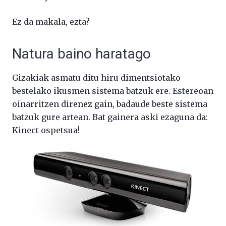
Ez da makala, ezta?
Natura baino haratago
Gizakiak asmatu ditu hiru dimentsiotako
bestelako ikusmen sistema batzuk ere. Estereoan
oinarritzen direnez gain, badaude beste sistema
batzuk gure artean. Bat gainera aski ezaguna da:
Kinect ospetsua!