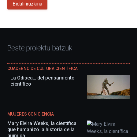
Bidali iruzkina
Beste proiektu batzuk
CUADERNO DE CULTURA CIENTÍFICA
La Odisea… del pensamiento
científico
MUJERES CON CIENCIA
Mary Elvira Weeks, la científica
que humanizó la historia de la
química