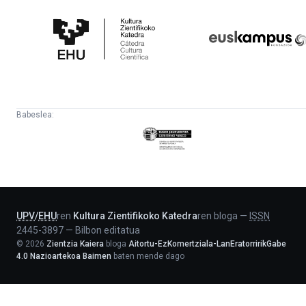
Kultura
Euskampus
Zientifikoko
Fundazioa
Katedra
Babeslea:
Eusko
Jaurlaritza
-
Lehendakaritza
UPV
/
EHU
ren
Kultura Zientifikoko Katedra
ren bloga
—
ISSN
2445-3897
—
Bilbon editatua
©
2026
Zientzia Kaiera
bloga
Aitortu-EzKomertziala-LanEratorririkGabe
4.0 Nazioartekoa Baimen
baten mende dago