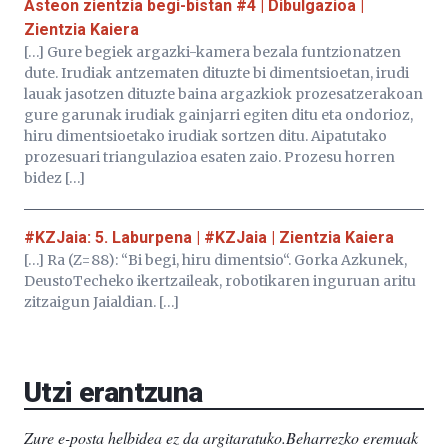
Asteon zientzia begi-bistan #4 | Dibulgazioa |
Zientzia Kaiera
[…] Gure begiek argazki-kamera bezala funtzionatzen
dute. Irudiak antzematen dituzte bi dimentsioetan, irudi
lauak jasotzen dituzte baina argazkiok prozesatzerakoan
gure garunak irudiak gainjarri egiten ditu eta ondorioz,
hiru dimentsioetako irudiak sortzen ditu. Aipatutako
prozesuari triangulazioa esaten zaio. Prozesu horren
bidez […]
#KZJaia: 5. Laburpena | #KZJaia | Zientzia Kaiera
[…] Ra (Z=88): “Bi begi, hiru dimentsio“. Gorka Azkunek,
DeustoTecheko ikertzaileak, robotikaren inguruan aritu
zitzaigun Jaialdian. […]
Utzi erantzuna
Zure e-posta helbidea ez da argitaratuko.
Beharrezko eremuak