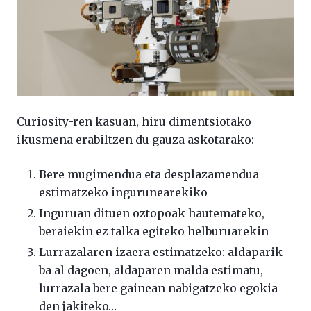
Curiosity-ren kasuan, hiru dimentsiotako
ikusmena erabiltzen du gauza askotarako:
Bere mugimendua eta desplazamendua
estimatzeko ingurunearekiko
Inguruan dituen oztopoak hautemateko,
beraiekin ez talka egiteko helburuarekin
Lurrazalaren izaera estimatzeko: aldaparik
ba al dagoen, aldaparen malda estimatu,
lurrazala bere gainean nabigatzeko egokia
den jakiteko…