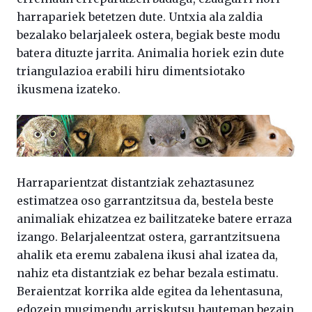
harrapariek betetzen dute. Untxia ala zaldia
bezalako belarjaleek ostera, begiak beste modu
batera dituzte jarrita. Animalia horiek ezin dute
triangulazioa erabili hiru dimentsiotako
ikusmena izateko.
Harraparientzat distantziak zehaztasunez
estimatzea oso garrantzitsua da, bestela beste
animaliak ehizatzea ez bailitzateke batere erraza
izango. Belarjaleentzat ostera, garrantzitsuena
ahalik eta eremu zabalena ikusi ahal izatea da,
nahiz eta distantziak ez behar bezala estimatu.
Beraientzat korrika alde egitea da lehentasuna,
edozein mugimendu arriskutsu hauteman bezain