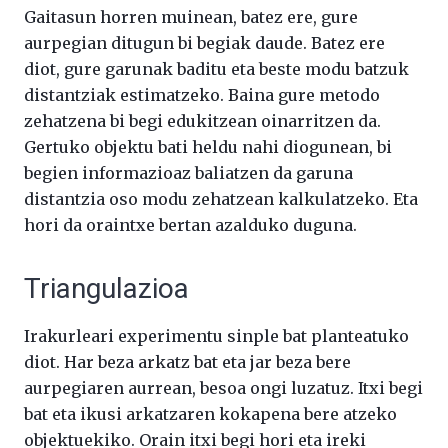
Gaitasun horren muinean, batez ere, gure
aurpegian ditugun bi begiak daude. Batez ere
diot, gure garunak baditu eta beste modu batzuk
distantziak estimatzeko. Baina gure metodo
zehatzena bi begi edukitzean oinarritzen da.
Gertuko objektu bati heldu nahi diogunean, bi
begien informazioaz baliatzen da garuna
distantzia oso modu zehatzean kalkulatzeko. Eta
hori da oraintxe bertan azalduko duguna.
Triangulazioa
Irakurleari experimentu sinple bat planteatuko
diot. Har beza arkatz bat eta jar beza bere
aurpegiaren aurrean, besoa ongi luzatuz. Itxi begi
bat eta ikusi arkatzaren kokapena bere atzeko
objektuekiko. Orain itxi begi hori eta ireki