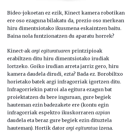
Bideo-jokoetan ez ezik, Kinect kamera robotikan
ere oso ezaguna bilakatu da, prezio oso merkean
hiru dimentsiotako ikusmena eskaintzen baitu.
Baina nola funtzionatzen du aparatu horrek?
Kinect-ak
argi egituratuaren
printzipioak
erabiltzen ditu hiru dimentsiotako irudiak
lortzeko. Goiko irudian arreta jarriz gero, hiru
kamera daudela dirudi, ezta? Bada ez. Borobiltxo
horietako batek argi infragorriak igortzen ditu.
Infragorriekin patroi ala egitura ezagun bat
proiektatzen du bere inguruan, gure begiek
hauteman ezin badezakete ere (kontu egin
infragorriak espektro ikuskorraren
azpian
daudela eta beraz gure begiek ezin dituztela
hauteman). Hortik dator
argi egituratua
izena.