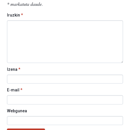
*
markatuta daude
.
Iruzkin
*
Izena
*
E-mail
*
Webgunea