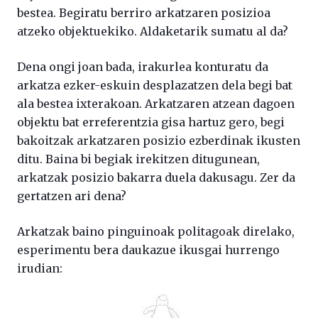
bestea. Begiratu berriro arkatzaren posizioa
atzeko objektuekiko. Aldaketarik sumatu al da?
Dena ongi joan bada, irakurlea konturatu da
arkatza ezker-eskuin desplazatzen dela begi bat
ala bestea ixterakoan. Arkatzaren atzean dagoen
objektu bat erreferentzia gisa hartuz gero, begi
bakoitzak arkatzaren posizio ezberdinak ikusten
ditu. Baina bi begiak irekitzen ditugunean,
arkatzak posizio bakarra duela dakusagu. Zer da
gertatzen ari dena?
Arkatzak baino pinguinoak politagoak direlako,
esperimentu bera daukazue ikusgai hurrengo
irudian: