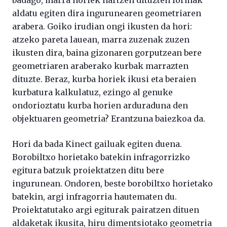
aldatu egiten dira ingurunearen geometriaren
arabera. Goiko irudian ongi ikusten da hori:
atzeko pareta lauean, marra zuzenak zuzen
ikusten dira, baina gizonaren gorputzean bere
geometriaren araberako kurbak marrazten
dituzte. Beraz, kurba horiek ikusi eta beraien
kurbatura kalkulatuz, ezingo al genuke
ondorioztatu kurba horien arduraduna den
objektuaren geometria? Erantzuna baiezkoa da.
Hori da bada Kinect gailuak egiten duena.
Borobiltxo horietako batekin infragorrizko
egitura batzuk proiektatzen ditu bere
ingurunean. Ondoren, beste borobiltxo horietako
batekin, argi infragorria hautematen du.
Proiektatutako argi egiturak pairatzen dituen
aldaketak ikusita, hiru dimentsiotako geometria