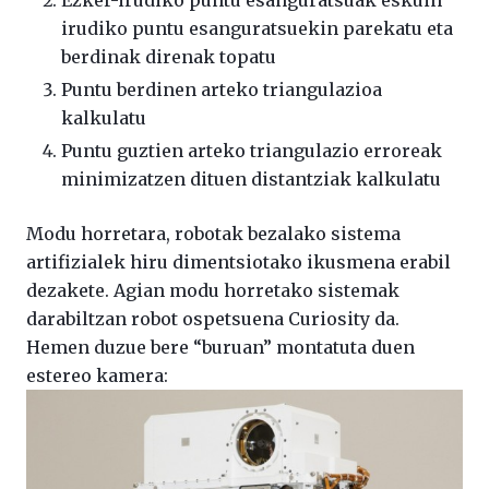
irudiko puntu esanguratsuekin parekatu eta
berdinak direnak topatu
Puntu berdinen arteko triangulazioa
kalkulatu
Puntu guztien arteko triangulazio erroreak
minimizatzen dituen distantziak kalkulatu
Modu horretara, robotak bezalako sistema
artifizialek hiru dimentsiotako ikusmena erabil
dezakete. Agian modu horretako sistemak
darabiltzan robot ospetsuena Curiosity da.
Hemen duzue bere “buruan” montatuta duen
estereo kamera: