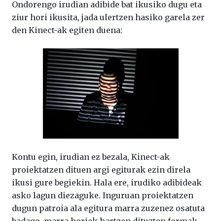
Ondorengo irudian adibide bat ikusiko dugu eta
ziur hori ikusita, jada ulertzen hasiko garela zer
den Kinect-ak egiten duena:
Kontu egin, irudian ez bezala, Kinect-ak
proiektatzen dituen argi egiturak ezin direla
ikusi gure begiekin. Hala ere, irudiko adibideak
asko lagun diezaguke. Inguruan proiektatzen
dugun patroia ala egitura marra zuzenez osatuta
badago, marra horiek hartzen dituzten formak