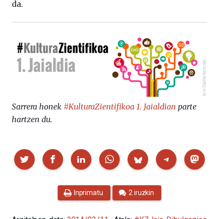
da.
Sarrera honek
#KulturaZientifikoa 1. Jaialdian
parte
hartzen du.
Partekatu
Inprimatu
2 iruzkin