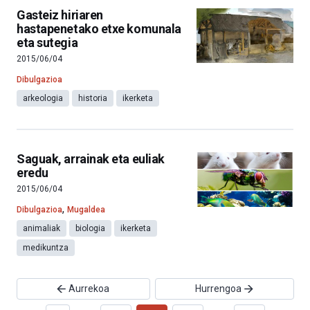
Gasteiz hiriaren
hastapenetako etxe komunala
eta sutegia
2015/06/04
Dibulgazioa
arkeologia
historia
ikerketa
Saguak, arrainak eta euliak
eredu
2015/06/04
,
Dibulgazioa
Mugaldea
animaliak
biologia
ikerketa
medikuntza
Aurrekoa
Hurrengoa