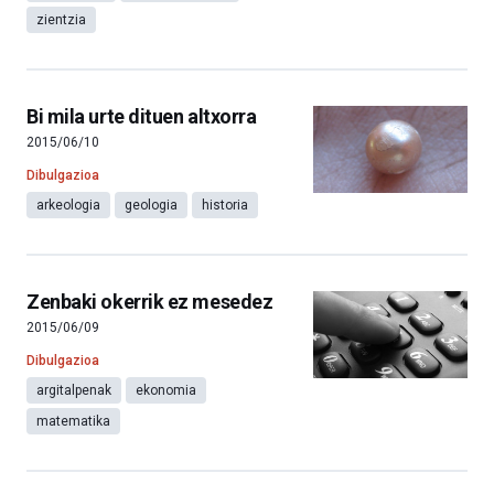
zientzia
Bi mila urte dituen altxorra
2015/06/10
Dibulgazioa
arkeologia
geologia
historia
Zenbaki okerrik ez mesedez
2015/06/09
Dibulgazioa
argitalpenak
ekonomia
matematika