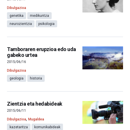
Dibulgazioa
genetika
medikuntza
neurozientzia
psikologia
Tamboraren erupzioa edo uda
gabeko urtea
2015/06/16
Dibulgazioa
geologia
historia
Zientzia eta hedabideak
2015/06/11
,
Dibulgazioa
Mugaldea
kazetaritza
komunikabideak