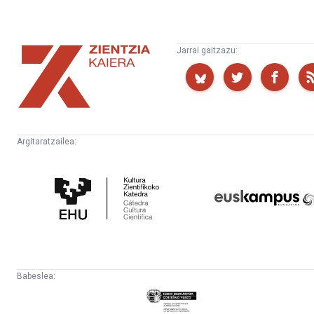
Zientzia
Jarrai gaitzazu:
Kaiera
Argitaratzailea:
Kultura
Euskampus
Zientifikoko
Fundazioa
Katedra
Babeslea:
Eusko
Jaurlaritza