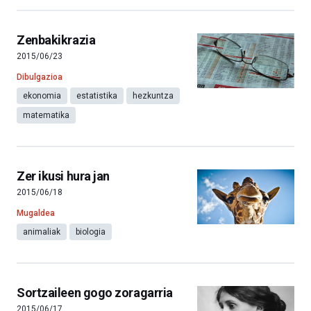
Zenbakikrazia
2015/06/23
Dibulgazioa
ekonomia
estatistika
hezkuntza
matematika
Zer ikusi hura jan
2015/06/18
Mugaldea
animaliak
biologia
Sortzaileen gogo zoragarria
2015/06/17