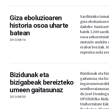
Giza eboluzioaren
Sardiniako tama
giza eboluzioaren
historia osoa uharte
daiteke. Nazioart
batean
batek 1.200 sar
osoa sekuentziatu
2013/08/16
mutazio aurkitu d
erabat berriak. H
espeziea nola sor
Bizidunak eta
Bizidunak eta bi
gaitasuna, eta h
bizigabeak bereizteko
ingurumenareki
umeen gaitasunaz
sentiberatasunar
du José Domingo 
2013/08/05
UPV/EHUko Bizka
Unibertsitate Esk