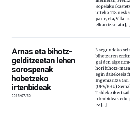
Ikerketan, Plentz
Sopelako ikastet
urteko 118 neska
parte, eta, Villa
elkarrizketatu […
Arnas eta bihotz-
3 segundoko sein
bihotzaren errit
gelditzeetan lehen
gai den algoritm
sorospenak
hori bihotz-masa
egin daitekeela f
hobetzeko
Ingeniaritza Goi
irtenbideak
(UPV/EHU) Seina
Taldeko ikertzail
2013/07/30
irtenbideak edo
ez […]