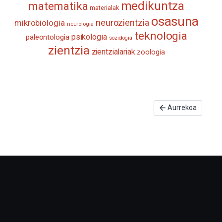
medikuntza
matematika
materialak
osasuna
neurozientzia
mikrobiologia
neurologia
teknologia
psikologia
paleontologia
soziologia
zientzia
zientzialariak
zoologia
Aurrekoa