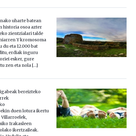
inako uharte batean
 historia osoa azter
eko zientzialari talde
diniarren Y kromosoma
 du eta 12.000 bat
itu, erdiak inguru
oriei esker, gure
tu zen eta nola […]
zigabeak bereizteko
orrek
ko
ekin duen lotura ikertu
Villarroelek,
iko Irakasleen
olako ikertzaileak.