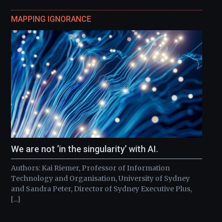
MAPPING IGNORANCE
We are not ‘in the singularity’ with AI.
Authors: Kai Riemer, Professor of Information
Technology and Organisation, University of Sydney
and Sandra Peter, Director of Sydney Executive Plus,
[...]