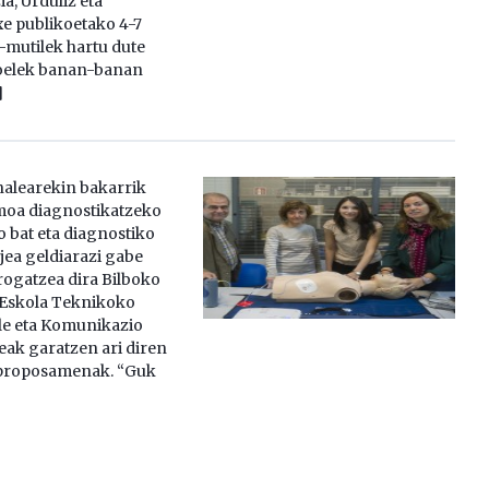
ia, Urduliz eta
xe publikoetako 4-7
-mutilek hartu dute
rroelek banan-banan
]
alearekin bakarrik
moa diagnostikatzeko
o bat eta diagnostiko
jea geldiarazi gabe
rogatzea dira Bilboko
 Eskola Teknikoko
le eta Komunikazio
eak garatzen ari diren
 proposamenak. “Guk