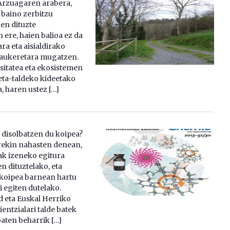
Arzuagaren arabera,
 baino zerbitzu
en dituzte
 ere, haien balioa ez da
ara eta aisialdirako
 aukeretara mugatzen.
tsitatea eta ekosistemen
eta-taldeko kideetako
a, haren ustez […]
 disolbatzen du koipea?
rekin nahasten denean,
k izeneko egitura
n dituztelako, eta
koipea barnean hartu
 egiten dutelako.
id eta Euskal Herriko
ientzialari talde batek
baten beharrik […]