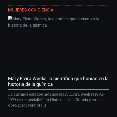
MUJERES CON CIENCIA
Mary Elvira Weeks, la científica que humanizó la
historia de la química
La química estadounidense Mary Elvira Weeks (1892-
1975) se especializó en Historia de la Ciencia y con su
obra Discovery of [...]