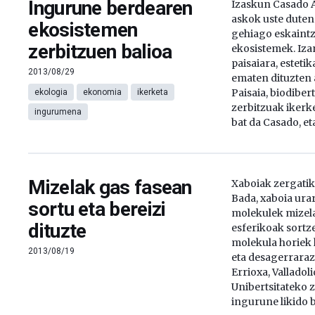
Ingurune berdearen
Izaskun Casado 
askok uste duten
ekosistemen
gehiago eskaintz
zerbitzuen balioa
ekosistemek. Izan
paisaiara, estetik
2013/08/29
ematen dituzten
Paisaia, biodiber
ekologia
ekonomia
ikerketa
zerbitzuak ikerk
ingurumena
bat da Casado, et
Mizelak gas fasean
Xaboiak zergatik
Bada, xaboia ura
sortu eta bereizi
molekulek mizela
dituzte
esferikoak sortze
molekula horiek 
2013/08/19
eta desagerrarazi
Errioxa, Valladol
Unibertsitateko z
ingurune likido 