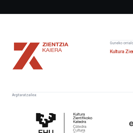
Zientzia
Guneko orrial
Kaiera
Kultura Zie
Argitaratzailea:
Kultura
E
Zientifikoko
F
Katedra