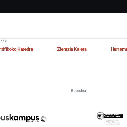
deak:
ntifikoko Katedra
Zientzia Kaiera
Harrema
Babeslea:
uskampus
Eusko
undazioa
Jaurlaritza
-
Lehendakaritza