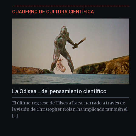
CUADERNO DE CULTURA CIENTÍFICA
La Odisea… del pensamiento científico
El último regreso de Ulises a Ítaca, narrado a través de
la visión de Christopher Nolan, ha implicado también el
[...]