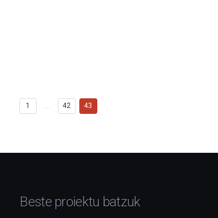
1
…
42
43
Beste proiektu batzuk