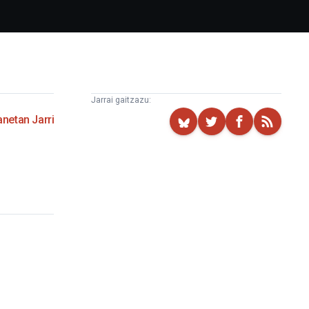
Jarrai gaitzazu:
netan Jarri