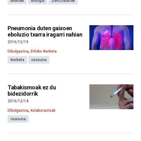
bideoak
biologia
zientzialariak
Pneumonia duten gaixoen
eboluzio txarra iragarri nahian
2016/12/19
,
Dibulgazioa
EHUko ikerketa
ikerketa
osasuna
Tabakismoak ez du
bidezidorrik
2016/12/14
,
Dibulgazioa
Kolaborazioak
osasuna