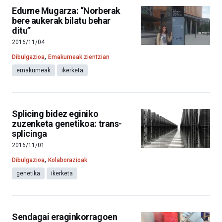
Edurne Mugarza: “Norberak
bere aukerak bilatu behar
ditu”
2016/11/04
,
Dibulgazioa
Emakumeak zientzian
emakumeak
ikerketa
Splicing bidez eginiko
zuzenketa genetikoa: trans-
splicinga
2016/11/01
,
Dibulgazioa
Kolaborazioak
genetika
ikerketa
Sendagai eraginkorragoen