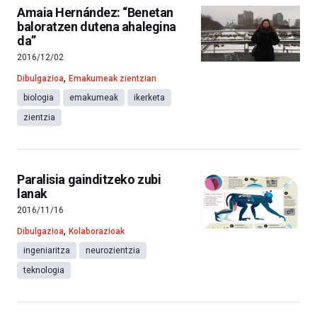
Amaia Hernández: “Benetan
baloratzen dutena ahalegina
da”
2016/12/02
,
Dibulgazioa
Emakumeak zientzian
biologia
emakumeak
ikerketa
zientzia
Paralisia gainditzeko zubi
lanak
2016/11/16
,
Dibulgazioa
Kolaborazioak
ingeniaritza
neurozientzia
teknologia