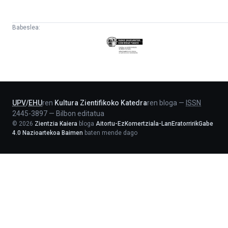
Babeslea:
Eusko
Jaurlaritza
-
Lehendakaritza
UPV
/
EHU
ren
Kultura Zientifikoko Katedra
ren bloga
—
ISSN
2445-3897
—
Bilbon editatua
©
2026
Zientzia Kaiera
bloga
Aitortu-EzKomertziala-LanEratorririkGabe
4.0 Nazioartekoa Baimen
baten mende dago