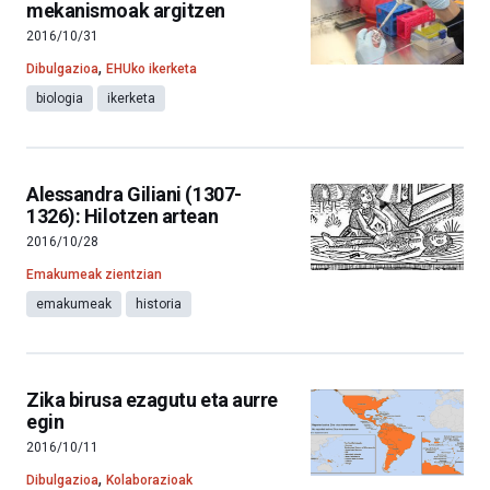
mekanismoak argitzen
2016/10/31
,
Dibulgazioa
EHUko ikerketa
biologia
ikerketa
Alessandra Giliani (1307-
1326): Hilotzen artean
2016/10/28
Emakumeak zientzian
emakumeak
historia
Zika birusa ezagutu eta aurre
egin
2016/10/11
,
Dibulgazioa
Kolaborazioak