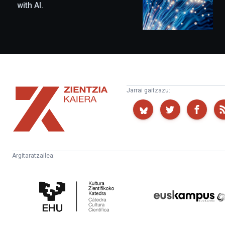
with AI.
Zientzia
Jarrai gaitzazu:
Kaiera
Argitaratzailea:
Kultura
Euskampus
Zientifikoko
Fundazioa
Katedra