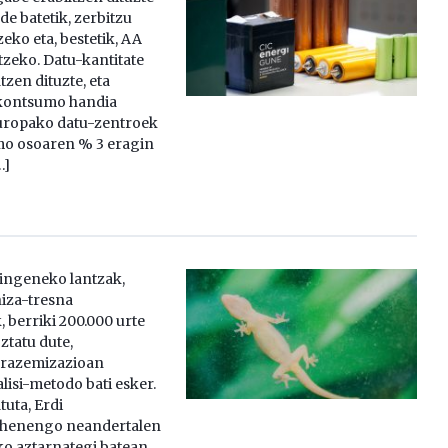
de batetik, zerbitzu
zeko eta, bestetik, AA
zeko. Datu-kantitate
zen dituzte, eta
kontsumo handia
Europako datu-zentroek
o osoaren % 3 eragin
…]
ingeneko lantzak,
iza-tresna
 berriki 200.000 urte
ztatu dute,
rrazemizazioan
lisi-metodo bati esker.
uta, Erdi
lehenengo neandertalen
o aztarnategi batean