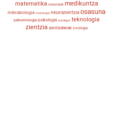
medikuntza
matematika
materialak
osasuna
neurozientzia
mikrobiologia
neurologia
teknologia
psikologia
paleontologia
soziologia
zientzia
zientzialariak
zoologia