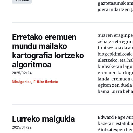
osasuna
gaztetasunak am
joera indartzen [
Erretako eremuen
Suaren eraginpe
zehatza eta egun
mundu mailako
funtsezkoa da air
kartografia lortzeko
biogeokimikoak 
ulertzeko, eta, ha
algoritmoa
kudeaketan lagu
eremuen kartogr
2025/02/24
landa-eremuen az
,
Dibulgazioa
EHUko ikerketa
egiten zen duela
baina Lurra behat
Lurreko malgukia
Edward Page Mitc
kazetari estatuba
2025/01/22
Aintzatespen ber