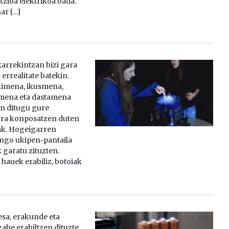
kzioa elektrikoa bada.
ar […]
karrekintzan bizi gara
errealitate batekin.
kimena, ikusmena,
mena eta dastamena
en ditugu gure
ura konposatzen duten
k. Hogeigarren
go ukipen-pantaila
 garatu zituzten.
hauek erabiliz, botoiak
sa, erakunde eta
be erabiltzen dituzte