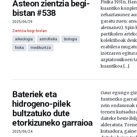
Asteon zientzia begi-
Fisika 1931n, Ha
kuantiko konple
bistan #538
zehaztasunez au
garatu zuen: ansa
2025/06/29
alemanez). Spin k
Zientzia begi-bistan
partikulen artek
arkeologia
astrofisika
biologia
kolektiboak desk
erabilera mugatu
fisika
medikuntza
izotzaren egitura
azpiatomikoen ta
kuantikoa […]
Bateriek eta
Gaur egungo giz
funtsezko garraio
hidrogeno-pilek
zein ondasunak 
bultzatuko dute
trenen kutsadura
daiteke beste ibi
etorkizuneko garraioa
alderatuta. Tren
kutsadura, gaine
2025/06/24