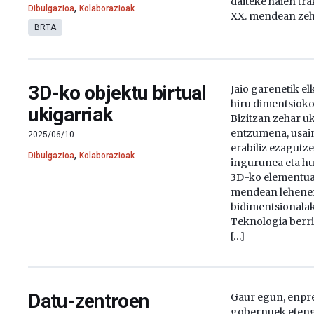
daiteke haien tra
,
Dibulgazioa
Kolaborazioak
XX. mendean zeh
BRTA
3D-ko objektu birtual
Jaio garenetik el
hiru dimentsioko 
ukigarriak
Bizitzan zehar u
entzumena, usai
2025/06/10
erabiliz ezagutz
,
Dibulgazioa
Kolaborazioak
ingurunea eta h
3D-ko elementua
mendean lehenen
bidimentsionalak
Teknologia berri 
[…]
Datu-zentroen
Gaur egun, enpre
gobernuek etenga