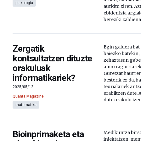
psikologia
aurkitu ziren. A
ebidentzia argiak
bereziki zaldiena,
Zergatik
Egin galdera bat 
baiezko batekin,
kontsultatzen dituzte
zehaztasun gabe
orakuluak
amorragarriarek
Guretzat haurren
informatikariek?
besterik ez da, 
teorialariek antz
2025/05/12
erabiltzen dute.
Quanta Magazine
dute orakulu izen
matematika
Bioinprimaketa eta
Medikuntza birso
injektatzen, men