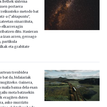
ns Bethek sistema
xuen portaera
rreikusteko metodo bat
tz-a (“abiapuntu”,
ateetan oinarrituta,
o elkarreragin
ribatzen ditu. Hasieran
a izan arren, geroago
, partikula
lkak eta grabitate
artean trenbidea
 bat da, bidaiariak
mugitzeko. Gainera,
 maila baxua dela esan
lgailu mota batzuekin
ek eragiten duten
ra, asko murriztu