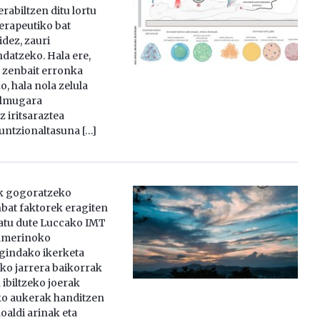
erabiltzen ditu lortu
terapeutiko bat
dez, zauri
datzeko. Hala ere,
 zenbait erronka
o, hala nola zelula
elmugara
 iritsaraztea
funtzionaltasuna […]
k gogoratzeko
bat faktorek eragiten
atu dute Luccako IMT
Camerinoko
egindako ikerketa
ko jarrera baikorrak
ibiltzeko joerak
ko aukerak handitzen
loaldi arinak eta