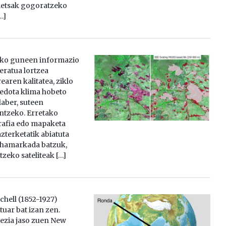
etsak gogoratzeko
…]
ko guneen informazio
eratua lortzea
earen kalitatea, ziklo
edota klima hobeto
laber, suteen
ntzeko. Erretako
afia edo mapaketa
terketatik abiatuta
 hamarkada batzuk,
zeko sateliteak […]
hell (1852-1927)
tuar bat izan zen.
ezia jaso zuen New