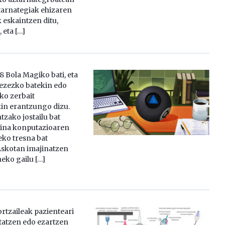
ztarnategiak ehizaren
 eskaintzen ditu,
 eta […]
8 Bola Magiko bati, eta
 ezezko batekin edo
ko zerbait
in erantzungo dizu.
tzako jostailu bat
baina konputazioaren
eko tresna bat
 Askotan imajinatzen
eko gailu […]
rtzaileak pazienteari
tatzen edo ezartzen