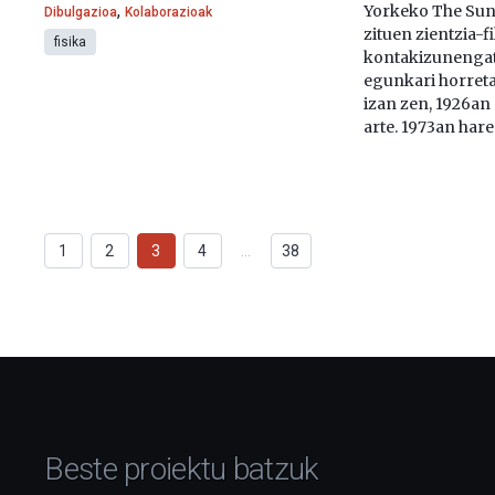
,
Yorkeko The Sun
Dibulgazioa
Kolaborazioak
zituen zientzia-f
fisika
kontakizunengat
egunkari horreta
izan zen, 1926an
arte. 1973an har
1
2
3
4
…
38
Beste proiektu batzuk