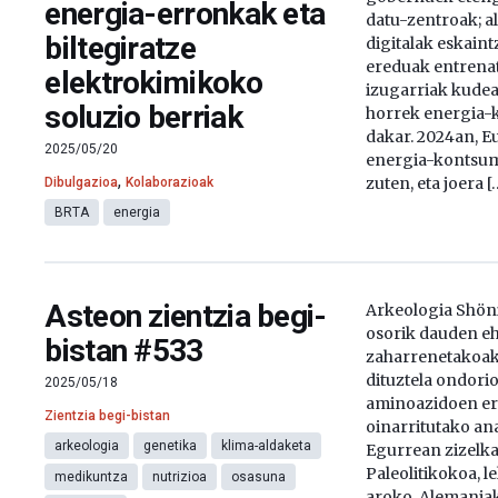
energia-erronkak eta
datu-zentroak; al
biltegiratze
digitalak eskaint
ereduak entrenat
elektrokimikoko
izugarriak kudeat
soluzio berriak
horrek energia-
dakar. 2024an, 
2025/05/20
energia-kontsum
,
zuten, eta joera [
Dibulgazioa
Kolaborazioak
BRTA
energia
Asteon zientzia begi-
Arkeologia Shön
osorik dauden eh
bistan #533
zaharrenetakoak,
dituztela ondorio
2025/05/18
aminoazidoen e
Zientzia begi-bistan
oinarritutako ana
arkeologia
genetika
klima-aldaketa
Egurrean zizelkat
Paleolitikokoa, 
medikuntza
nutrizioa
osasuna
aroko, Alemaniak