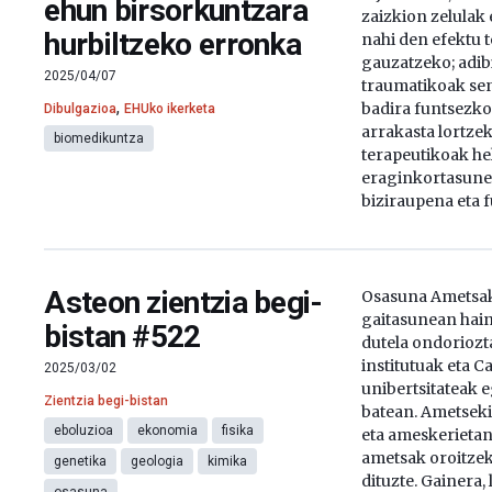
ehun birsorkuntzara
zaizkion zelulak 
hurbiltzeko erronka
nahi den efektu 
gauzatzeko; adibi
2025/04/07
traumatikoak sen
,
badira funtsezko
Dibulgazioa
EHUko ikerketa
arrakasta lortzek
biomedikuntza
terapeutikoak h
eraginkortasunez
biziraupena eta 
Asteon zientzia begi-
Osasuna Ametsa
gaitasunean hain
bistan #522
dutela ondoriozt
institutuak eta 
2025/03/02
unibertsitateak 
Zientzia begi-bistan
batean. Ametseki
eboluzioa
ekonomia
fisika
eta ameskerietan 
ametsak oroitze
genetika
geologia
kimika
dituzte. Gainera, 