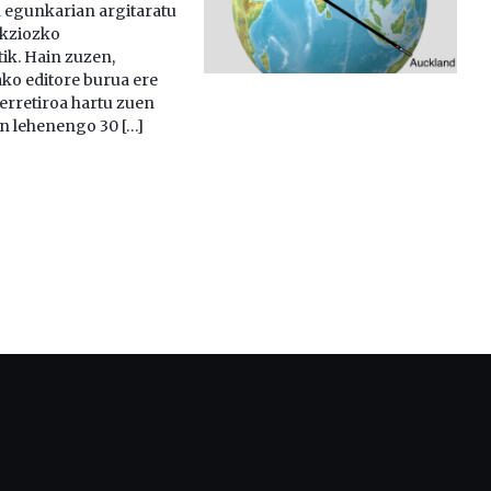
 egunkarian argitaratu
ikziozko
ik. Hain zuzen,
ko editore burua ere
 erretiroa hartu zuen
en lehenengo 30 […]