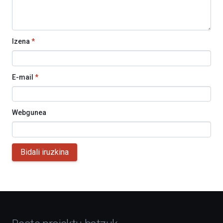
Izena
*
E-mail
*
Webgunea
Bidali iruzkina