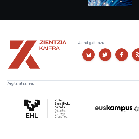
Zientzia
Jarrai gaitzazu:
Kaiera
Argitaratzailea:
Kultura
Euskampus
Zientifikoko
Fundazioa
Katedra