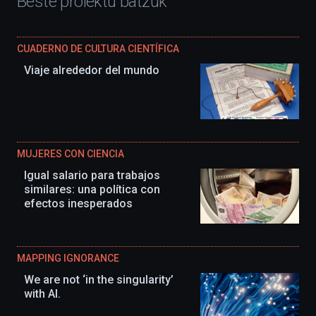
Beste proiektu batzuk
CUADERNO DE CULTURA CIENTÍFICA
Viaje alrededor del mundo
MUJERES CON CIENCIA
Igual salario para trabajos
similares: una política con
efectos inesperados
MAPPING IGNORANCE
We are not ‘in the singularity’
with AI.