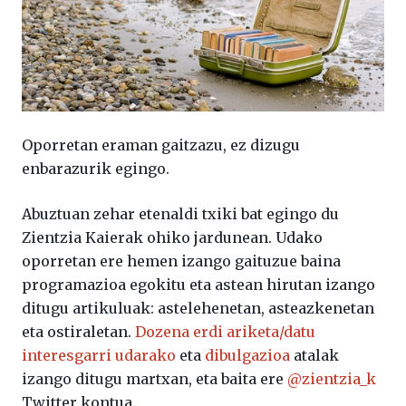
Oporretan eraman gaitzazu, ez dizugu
enbarazurik egingo.
Abuztuan zehar etenaldi txiki bat egingo du
Zientzia Kaierak ohiko jardunean. Udako
oporretan ere hemen izango gaituzue baina
programazioa egokitu eta astean hirutan izango
ditugu artikuluak: astelehenetan, asteazkenetan
eta ostiraletan.
Dozena erdi ariketa/datu
interesgarri udarako
eta
dibulgazioa
atalak
izango ditugu martxan, eta baita ere
@zientzia_k
Twitter kontua.