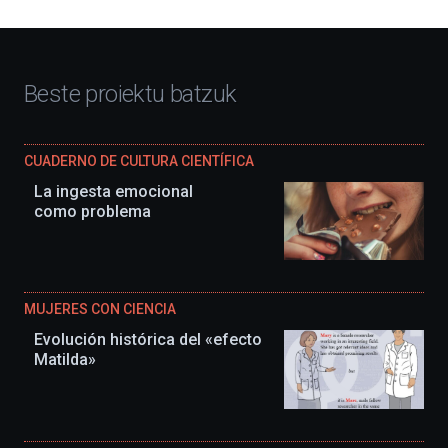
Beste proiektu batzuk
CUADERNO DE CULTURA CIENTÍFICA
La ingesta emocional
como problema
MUJERES CON CIENCIA
Evolución histórica del «efecto
Matilda»