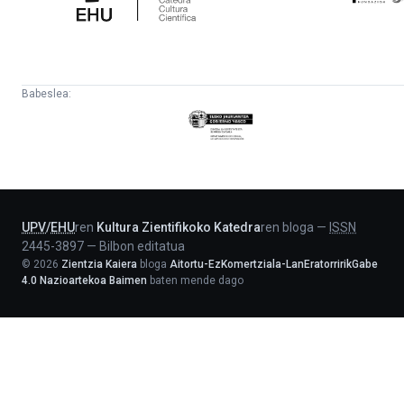
Babeslea:
Eusko
Jaurlaritza
-
Lehendakaritza
UPV
/
EHU
ren
Kultura Zientifikoko Katedra
ren bloga
—
ISSN
2445-3897
—
Bilbon editatua
©
2026
Zientzia Kaiera
bloga
Aitortu-EzKomertziala-LanEratorririkGabe
4.0 Nazioartekoa Baimen
baten mende dago