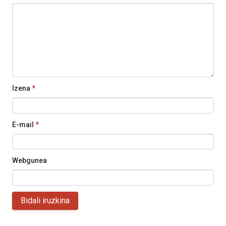
Izena
*
E-mail
*
Webgunea
Bidali iruzkina