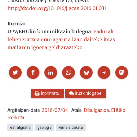
Coastal and Shelf Science
171, 66-76.
http://dx.doi.org/10.1016/j.ecss.2016.01.031
Iturria:
UPV/EHUko komunikazio bulegoa:
Padurak
leheneratzea onuragarria izan daiteke itsas
mailaren igoera geldiarazteko
.
Partekatu
Inprimatu
Iruzkinik gabe
Argitalpen-data:
2016/07/04
· Atala:
Dibulgazioa
,
EHUko
ikerketa
estratigrafia
geologia
klima-aldaketa