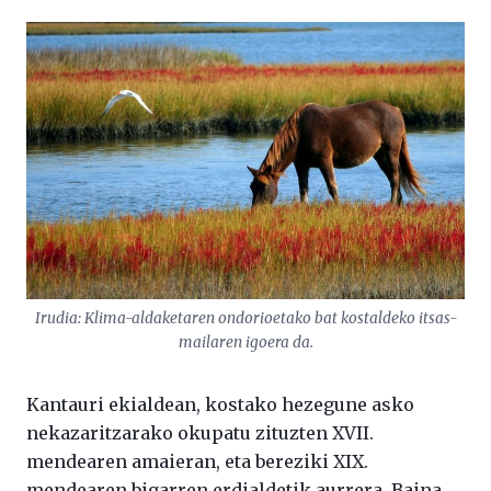
Irudia: Klima-aldaketaren ondorioetako bat kostaldeko itsas-
mailaren igoera da.
Kantauri ekialdean, kostako hezegune asko
nekazaritzarako okupatu zituzten XVII.
mendearen amaieran, eta bereziki XIX.
mendearen bigarren erdialdetik aurrera. Baina