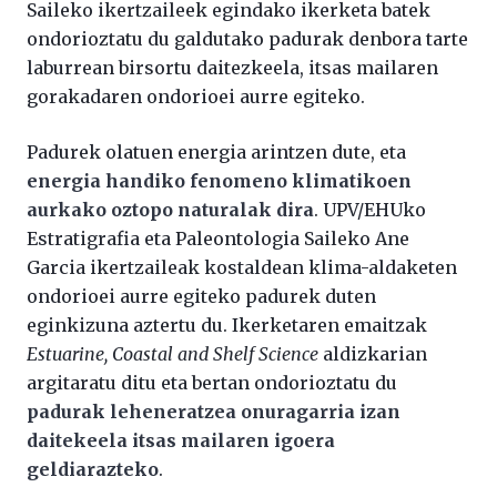
Saileko ikertzaileek egindako ikerketa batek
ondorioztatu du galdutako padurak denbora
tarte
laburrean
birsortu daitezkeela, itsas mailaren
gorakadaren ondorioei aurre egiteko.
Padurek olatuen energia arintzen dute, eta
energia handiko fenomeno klimatikoen
aurkako oztopo naturalak dira
. UPV/EHUko
Estratigrafia eta Paleontologia Saileko Ane
Garcia ikertzaileak kostaldean klima-aldaketen
ondorioei aurre egiteko padurek duten
eginkizuna aztertu du. Ikerketaren emaitzak
Estuarine, Coastal and Shelf Science
aldizkarian
argitaratu ditu eta bertan ondorioztatu du
padurak leheneratzea onuragarria izan
daitekeela itsas mailaren igoera
geldiarazteko
.