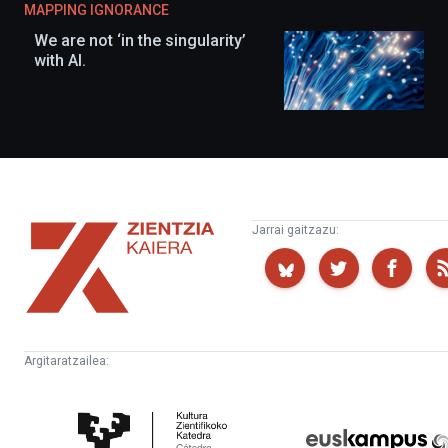
MAPPING IGNORANCE
We are not ‘in the singularity’
with AI.
Zientzia
Jarrai gaitzazu:
Kaiera
Argitaratzailea:
Kultura
Euskampus
Zientifikoko
Fundazioa
Katedra