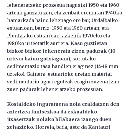
leheneratzeko prozesua nagusiki 1950 eta 1960
artean gauzatu zen, eta zenbait eremutan 1940ko
hamarkada baino lehenago ere bai; Urdaibaiko
estuarioan, berriz, 1950 eta 1960 artean; eta
Plentziako estuarioan, azkenik 1970eko eta
1980ko urteetatik aurrera.
Kasu guztietan
bizkor-bizkor leheneratu ziren padurak (10
urtean baino gutxiagoan)
, sortutako
sedimentazio tasa handien eraginez (14-18 mm
urteko). Gainera, estuarioko uretan material
sedimentario ugari egoteak eragin zuzena izan
zuen padurak leheneratzeko prozesuan.
Kostaldeko ingurumena nola eraldatzen den
aztertzea funtsezkoa da eskualdeko
itsasertzak nolako bilakaera izango duen
zehazteko
. Horrela, bada,
uste da Kantauri