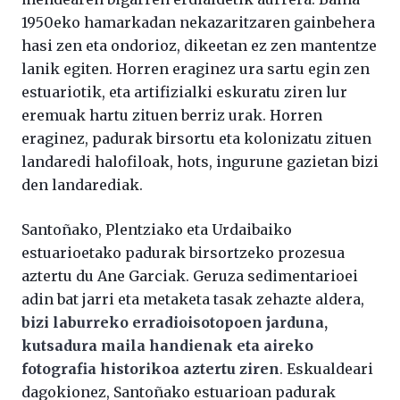
1950eko hamarkadan nekazaritzaren gainbehera
hasi zen eta ondorioz, dikeetan ez zen mantentze
lanik egiten. Horren eraginez ura sartu egin zen
estuariotik, eta artifizialki eskuratu ziren lur
eremuak hartu zituen berriz urak. Horren
eraginez, padurak birsortu eta kolonizatu zituen
landaredi halofiloak, hots, ingurune gazietan bizi
den landarediak.
Santoñako, Plentziako eta Urdaibaiko
estuarioetako padurak birsortzeko prozesua
aztertu du Ane Garciak. Geruza sedimentarioei
adin bat jarri eta metaketa tasak zehazte aldera,
bizi laburreko erradioisotopoen jarduna,
kutsadura maila handienak eta aireko
fotografia historikoa aztertu ziren
. Eskualdeari
dagokionez, Santoñako estuarioan padurak