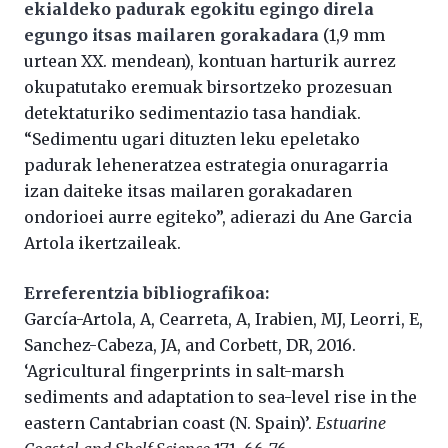
ekialdeko padurak egokitu egingo direla
egungo itsas mailaren gorakadara
(1,9 mm
urtean XX. mendean), kontuan harturik aurrez
okupatutako eremuak birsortzeko prozesuan
detektaturiko sedimentazio tasa handiak.
“Sedimentu ugari dituzten leku epeletako
padurak leheneratzea estrategia onuragarria
izan daiteke itsas mailaren gorakadaren
ondorioei aurre egiteko”, adierazi du Ane Garcia
Artola ikertzaileak.
Erreferentzia bibliografikoa:
García-Artola, A, Cearreta, A, Irabien, MJ, Leorri, E,
Sanchez-Cabeza, JA, and Corbett, DR, 2016.
‘Agricultural fingerprints in salt-marsh
sediments and adaptation to sea-level rise in the
eastern Cantabrian coast (N. Spain)’.
Estuarine