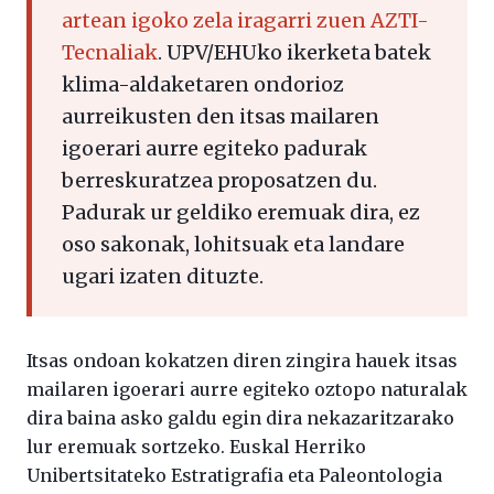
artean igoko zela iragarri zuen AZTI-
Tecnaliak
. UPV/EHUko ikerketa batek
klima-aldaketaren ondorioz
aurreikusten den itsas mailaren
igoerari aurre egiteko padurak
berreskuratzea proposatzen du.
Padurak ur geldiko eremuak dira, ez
oso sakonak, lohitsuak eta landare
ugari izaten dituzte.
Itsas ondoan kokatzen diren zingira hauek itsas
mailaren igoerari aurre egiteko oztopo naturalak
dira baina asko galdu egin dira nekazaritzarako
lur eremuak sortzeko. Euskal Herriko
Unibertsitateko Estratigrafia eta Paleontologia