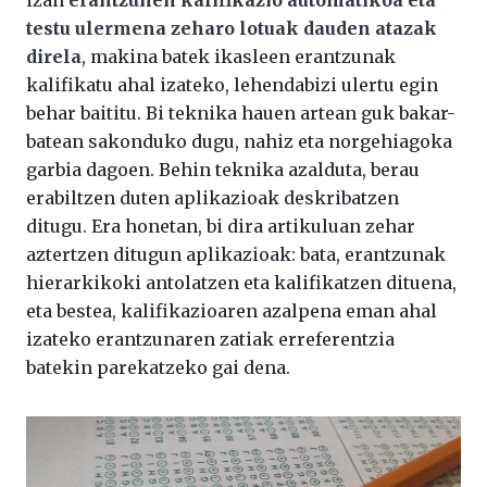
izan
erantzunen kalifikazio automatikoa eta
testu ulermena zeharo lotuak dauden atazak
direla
, makina batek ikasleen erantzunak
kalifikatu ahal izateko, lehendabizi ulertu egin
behar baititu. Bi teknika hauen artean guk bakar-
batean sakonduko dugu, nahiz eta norgehiagoka
garbia dagoen. Behin teknika azalduta, berau
erabiltzen duten aplikazioak deskribatzen
ditugu. Era honetan, bi dira artikuluan zehar
aztertzen ditugun aplikazioak: bata, erantzunak
hierarkikoki antolatzen eta kalifikatzen dituena,
eta bestea, kalifikazioaren azalpena eman ahal
izateko erantzunaren zatiak erreferentzia
batekin parekatzeko gai dena.