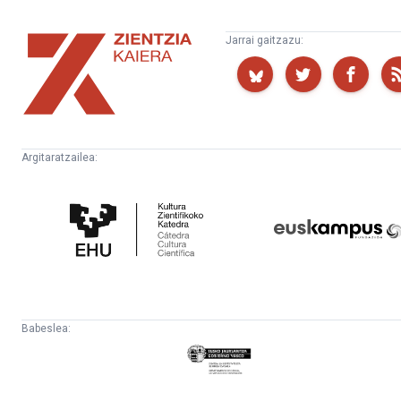
Zientzia
Jarrai gaitzazu:
Kaiera
Argitaratzailea:
Kultura
Euskampus
Zientifikoko
Fundazioa
Katedra
Babeslea:
Eusko
Jaurlaritza
-