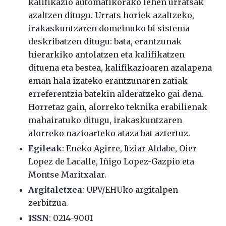
kalifikazio automatikorako lehen urratsak
azaltzen ditugu. Urrats horiek azaltzeko,
irakaskuntzaren domeinuko bi sistema
deskribatzen ditugu: bata, erantzunak
hierarkiko antolatzen eta kalifikatzen
dituena eta bestea, kalifikazioaren azalapena
eman hala izateko erantzunaren zatiak
erreferentzia batekin alderatzeko gai dena.
Horretaz gain, alorreko teknika erabilienak
mahairatuko ditugu, irakaskuntzaren
alorreko nazioarteko ataza bat aztertuz.
Egileak
: Eneko Agirre, Itziar Aldabe, Oier
Lopez de Lacalle, Iñigo Lopez-Gazpio eta
Montse Maritxalar.
Argitaletxea
: UPV/EHUko argitalpen
zerbitzua.
ISSN
: 0214-9001