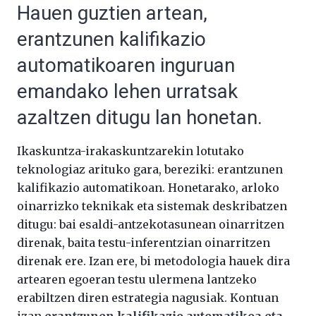
Hauen guztien artean,
erantzunen kalifikazio
automatikoaren inguruan
emandako lehen urratsak
azaltzen ditugu lan honetan.
Ikaskuntza-irakaskuntzarekin lotutako
teknologiaz arituko gara, bereziki: erantzunen
kalifikazio automatikoan. Honetarako, arloko
oinarrizko teknikak eta sistemak deskribatzen
ditugu: bai esaldi-antzekotasunean oinarritzen
direnak, baita testu-inferentzian oinarritzen
direnak ere. Izan ere, bi metodologia hauek dira
artearen egoeran testu ulermena lantzeko
erabiltzen diren estrategia nagusiak. Kontuan