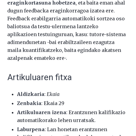
eraginkortasuna hobetzea
, eta baita eman ahal
dugun feedbacka eraginkorragoa izatea ere.
Feedback erabilgarria automatikoki sortzea oso
baliotsua da testu-ulermena lantzeko
aplikazioen testuinguruan, kasu: tutore-sistema
adimendunetan -bai erabiltzaileen ezagutza
maila kuantifikatzeko, baita egindako akatsen
azalpenak emateko ere-.
Artikuluaren fitxa
Aldizkaria
:
Ekaia
Zenbakia
: Ekaia 29
Artikuluaren izena
: Erantzunen kalifikazio
automatikorako lehen urratsak.
Laburpena
: Lan honetan erantzunen