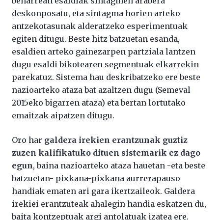
beharrean esaldiak sintagmen arabera
deskonposatu, eta sintagma horien arteko
antzekotasunak alderatzeko esperimentuak
egiten ditugu. Beste hitz batzuetan esanda,
esaldien arteko gainezarpen partziala lantzen
dugu esaldi bikotearen segmentuak elkarrekin
parekatuz. Sistema hau deskribatzeko ere beste
nazioarteko ataza bat azaltzen dugu (Semeval
2015eko bigarren ataza) eta bertan lortutako
emaitzak aipatzen ditugu.
Oro har
galdera irekien erantzunak guztiz
zuzen kalifikatuko dituen sistemarik ez dago
egun
, baina nazioarteko ataza hauetan -eta beste
batzuetan- pixkana-pixkana aurrerapauso
handiak ematen ari gara ikertzaileok. Galdera
irekiei erantzuteak ahalegin handia eskatzen du,
baita kontzeptuak argi antolatuak izatea ere.