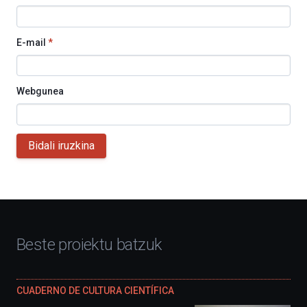
E-mail
*
Webgunea
Bidali iruzkina
Beste proiektu batzuk
CUADERNO DE CULTURA CIENTÍFICA