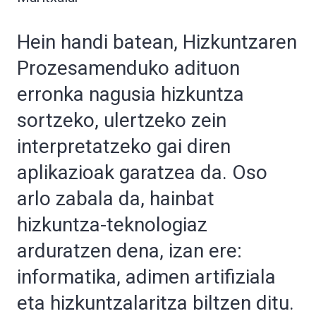
Hein handi batean, Hizkuntzaren
Prozesamenduko adituon
erronka nagusia hizkuntza
sortzeko, ulertzeko zein
interpretatzeko gai diren
aplikazioak garatzea da. Oso
arlo zabala da, hainbat
hizkuntza-teknologiaz
arduratzen dena, izan ere:
informatika, adimen artifiziala
eta hizkuntzalaritza biltzen ditu.