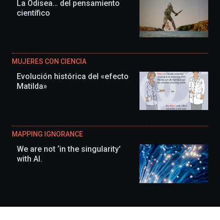
La Odisea… del pensamiento
científico
MUJERES CON CIENCIA
Evolución histórica del «efecto
Matilda»
MAPPING IGNORANCE
We are not ‘in the singularity’
with AI.