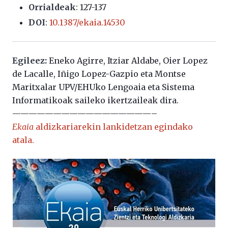
Orrialdeak
: 127-137
DOI
:
10.1387/ekaia.14530
Egileez:
Eneko Agirre, Itziar Aldabe, Oier Lopez
de Lacalle, Iñigo Lopez-Gazpio eta Montse
Maritxalar UPV/EHUko Lengoaia eta Sistema
Informatikoak saileko ikertzaileak dira.
—————————————————–
Ekaia
aldizkariarekin lankidetzan egindako
atala.