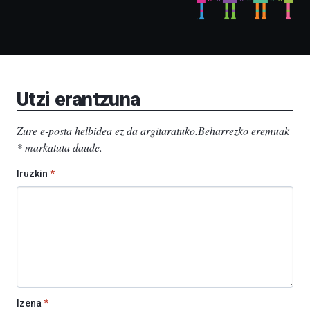
izango
ditu:
Bidebarrietako
Liburutegia,
Bizkaia
Aretoa-
EHU…
Utzi erantzuna
Zure e-posta helbidea ez da argitaratuko.
Beharrezko eremuak
*
markatuta daude
.
Iruzkin
*
Izena
*