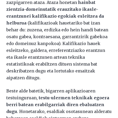
zazpigarren ataza. Ataza honetan
hainbat
zientzia-domeinutatik erauzitako ikasle-
erantzunei kalifikazio egokiak esleitzea da
helburua
(kalifikazioak hauetariko bat izan
behar du: zuzena, erdizka edo hein handi batean
osatu gabea, kontraesana, garrantzirik gabekoa
edo domeinuz kanpokoa). Kalifikazio hauek
esleitzeko, galdera, erreferentziazko erantzun
eta ikasle erantzunen artean teknika
estatistikoak erabiltzen dituen sistema bat
deskribatzen dugu eta lortutako emaitzak
aipatzen ditugu.
Beste alde batetik, bigarren aplikazioaren
testuinguruan,
testu-ulermen teknikak egoera
berri batean erabilgarriak diren ebaluatzen
dugu
. Honetarako, esaldiak osotasunean alderatu