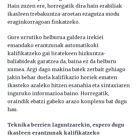
Hain zuzen ere, horregatik dira hain erabiliak
ikasleen trebakuntza-aroetan ezagutza modu
eraginkorragoan finkatzeko.
Gure urrutiko helburua galdera irekiei
emandako erantzunak automatikoki
kalifikatzeko gai liratekeen hizkuntza-
baliabideak garatzea da, baina ez da helburu
xumea. Argi dago makina batek zerbait gehiago
jakin behar duela kalifikazio horiek ematen
ikasteko azaleko hitzen esanahia eta sintaxiaren
inguruko informazioa baino. Horregatik,
oraindik ebatzi gabeko arazo konplexu bat dugu
hau.
Teknika berrien laguntzarekin, espero dugu
ikasleen erantzunak kalifikatzeko