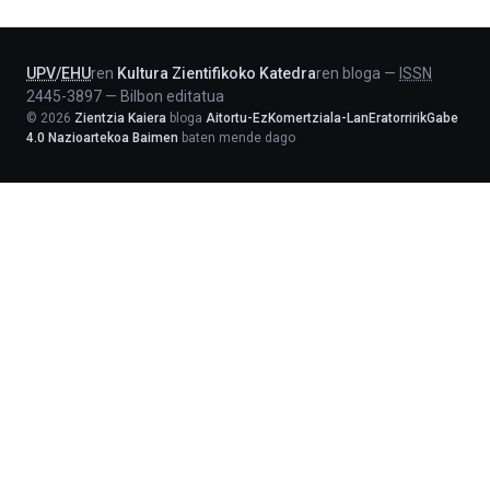
Lehendakaritza
UPV
/
EHU
ren
Kultura Zientifikoko Katedra
ren bloga
—
ISSN
2445-3897
—
Bilbon editatua
©
2026
Zientzia Kaiera
bloga
Aitortu-EzKomertziala-LanEratorririkGabe
4.0 Nazioartekoa Baimen
baten mende dago