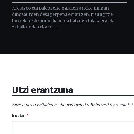
Kretazeo eta paleozeno garaien arteko mugan
dinosauroen desagerpena eman zen. Iraungitze
horrek beste animalia mota batzuen bilakaera eta
zabalkundea ekarri […]
Utzi erantzuna
Zure e-posta helbidea ez da argitaratuko.
Beharrezko eremuak
*
Iruzkin
*