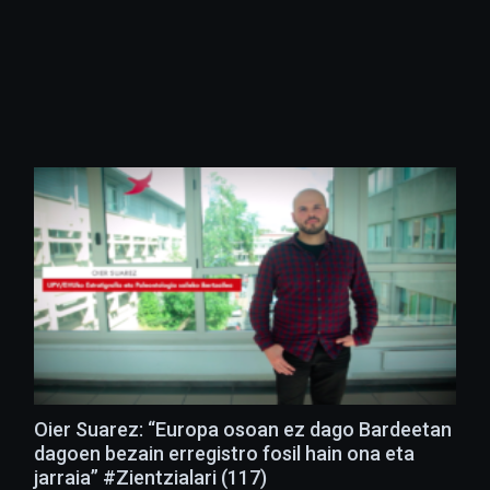
Oier Suarez: “Europa osoan ez dago Bardeetan
dagoen bezain erregistro fosil hain ona eta
jarraia” #Zientzialari (117)