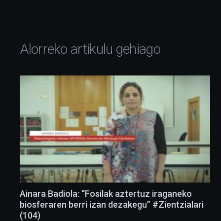
Alorreko artikulu gehiago
Ainara Badiola: “Fosilak aztertuz iraganeko
biosferaren berri izan dezakegu” #Zientzialari
(104)