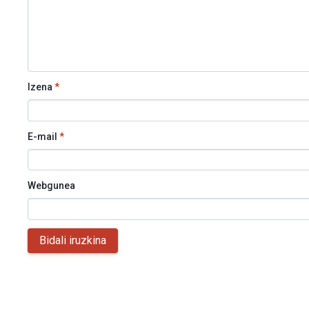
Izena
*
E-mail
*
Webgunea
Bidali iruzkina