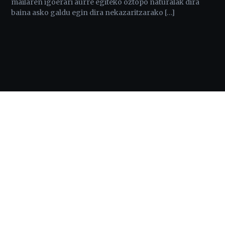
mailaren igoerari aurre egiteko oztopo naturalak dira
baina asko galdu egin dira nekazaritzarako […]