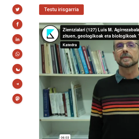
Partekatu
Testu irisgarria