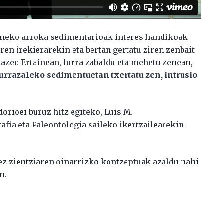
ineko arroka sedimentarioak interes handikoak
ren irekierarekin eta bertan gertatu ziren zenbait
tazeo Ertainean, lurra zabaldu eta mehetu zenean,
urrazaleko sedimentuetan txertatu zen, intrusio
orioei buruz hitz egiteko, Luis M.
fia eta Paleontologia saileko ikertzailearekin
tez zientziaren oinarrizko kontzeptuak azaldu nahi
n.