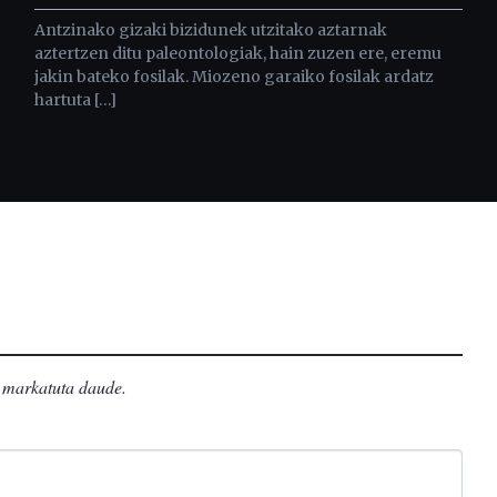
Antzinako gizaki bizidunek utzitako aztarnak
aztertzen ditu paleontologiak, hain zuzen ere, eremu
jakin bateko fosilak. Miozeno garaiko fosilak ardatz
hartuta […]
markatuta daude
.