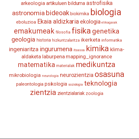
astrofisika
arkeologia
artikuluen bilduma
biologia
astronomia
bideoak
biokimika
Ekaia aldizkaria
ekologia
eboluzioa
elikagaiak
fisika
emakumeak
genetika
filosofia
geologia
ikerketa
historia
informatika
hizkuntzalaritza
kimika
ingurumena
ingeniaritza
klima-
itsasoa
aldaketa
laburpena
mapping_ignorance
medikuntza
matematika
materialak
osasuna
neurozientzia
mikrobiologia
neurologia
teknologia
psikologia
paleontologia
soziologia
zientzia
zientzialariak
zoologia