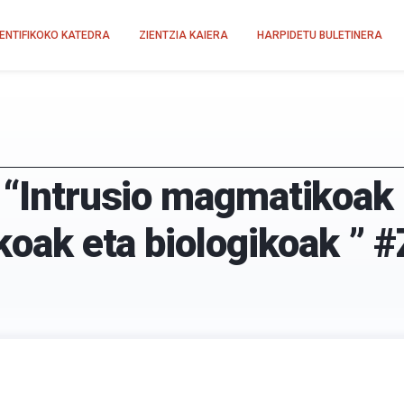
IENTIFIKOKO KATEDRA
ZIENTZIA KAIERA
HARPIDETU BULETINERA
: “Intrusio magmatikoak 
koak eta biologikoak ” #