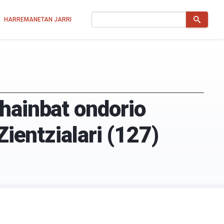
Bilatu
HARREMANETAN JARRI
hainbat ondorio
Zientzialari (127)