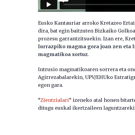
Eusko Kantauriar arroko Kretazeo Erta
dira, bat egin baitzuten Bizkaiko Golkoa
prozesu garrantzitsuekin. Izan ere, Kre
lurrazpiko magma gora joan zen eta l
magmatikoa sortuz
.
Intrusio magmatikoaren sorrera eta ond
Agirrezabalarekin, UPV/EHUko Estratigra
egon gara.
“
Zientzialari
” izeneko atal honen bitar
ditugu euskal ikertzaileen laguntzareki