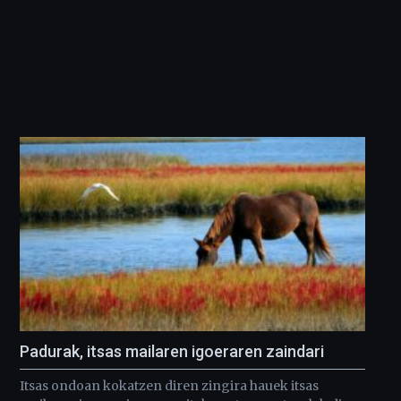
Padurak, itsas mailaren igoeraren zaindari
Itsas ondoan kokatzen diren zingira hauek itsas