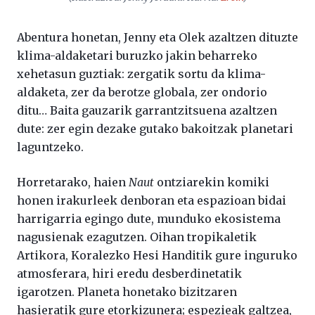
Abentura honetan, Jenny eta Olek azaltzen dituzte
klima-aldaketari buruzko jakin beharreko
xehetasun guztiak: zergatik sortu da klima-
aldaketa, zer da berotze globala, zer ondorio
ditu… Baita gauzarik garrantzitsuena azaltzen
dute: zer egin dezake gutako bakoitzak planetari
laguntzeko.
Horretarako, haien
Naut
ontziarekin komiki
honen irakurleek denboran eta espazioan bidai
harrigarria egingo dute, munduko ekosistema
nagusienak ezagutzen. Oihan tropikaletik
Artikora, Koralezko Hesi Handitik gure inguruko
atmosferara, hiri eredu desberdinetatik
igarotzen. Planeta honetako bizitzaren
hasieratik gure etorkizunera; espezieak galtzea,