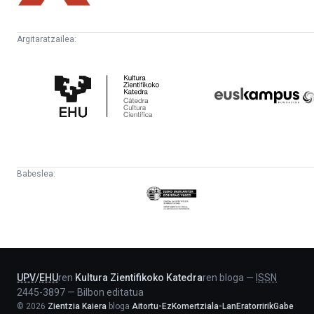
Argitaratzailea:
Kultura
Euskampus
Zientifikoko
Fundazioa
Katedra
Babeslea:
Eusko
Jaurlaritza
-
Lehendakaritza
UPV
/
EHU
ren
Kultura Zientifikoko Katedra
ren bloga
—
ISSN
2445-3897
—
Bilbon editatua
©
2026
Zientzia Kaiera
bloga
Aitortu-EzKomertziala-LanEratorririkGabe