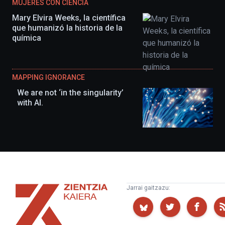
MUJERES CON CIENCIA
Mary Elvira Weeks, la científica
que humanizó la historia de la
química
MAPPING IGNORANCE
We are not ‘in the singularity’
with AI.
Zientzia
Jarrai gaitzazu:
Kaiera