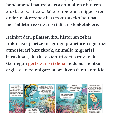
hondamendi naturalak eta animalien ohituren
aldaketa bortitzak. Baita tenperaturen igoeraren
ondorio okerrenak berreskuratzeko hainbat
herrialdetan ezartzen ari diren aldaketak ere.
Hainbat datu pilatzen ditu historian zehar
irakurleak jabetzeko egungo planetaren egoeraz:
atmosferari buruzkoak, animalia migrariei
buruzkoak, ikerketa zientifikoei buruzkoak…
Gaur egun
gertatzen ari dena
modu adimentsu,
argi eta entretenigarrian azaltzen duen komikia.