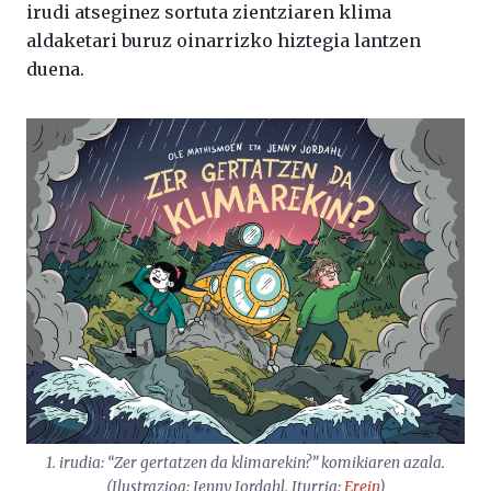
irudi atseginez sortuta zientziaren klima
aldaketari buruz oinarrizko hiztegia lantzen
duena.
1. irudia: “Zer gertatzen da klimarekin?” komikiaren azala.
(Ilustrazioa: Jenny Jordahl. Iturria:
Erein
)