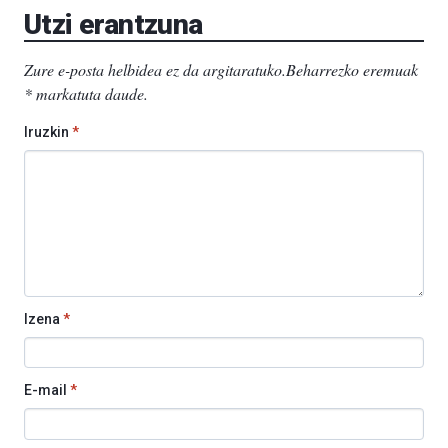
Utzi erantzuna
Zure e-posta helbidea ez da argitaratuko.
Beharrezko eremuak
*
markatuta daude
.
Iruzkin
*
Izena
*
E-mail
*