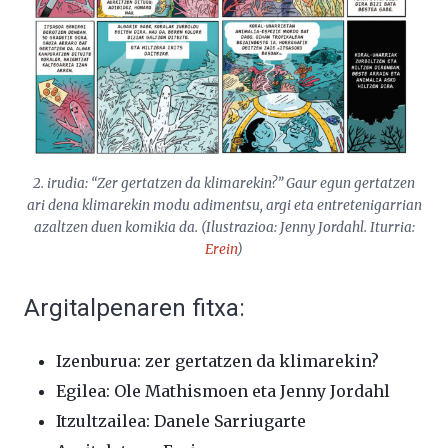
2. irudia: “Zer gertatzen da klimarekin?” Gaur egun gertatzen
ari dena klimarekin modu adimentsu, argi eta entretenigarrian
azaltzen duen komikia da. (Ilustrazioa: Jenny Jordahl. Iturria:
Erein
)
Argitalpenaren fitxa:
Izenburua: zer gertatzen da klimarekin?
Egilea: Ole Mathismoen eta Jenny Jordahl
Itzultzailea: Danele Sarriugarte