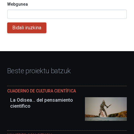
Webgunea
Bidali iruzkina
Beste proiektu batzuk
CUADERNO DE CULTURA CIENTÍFICA
La Odisea… del pensamiento
científico