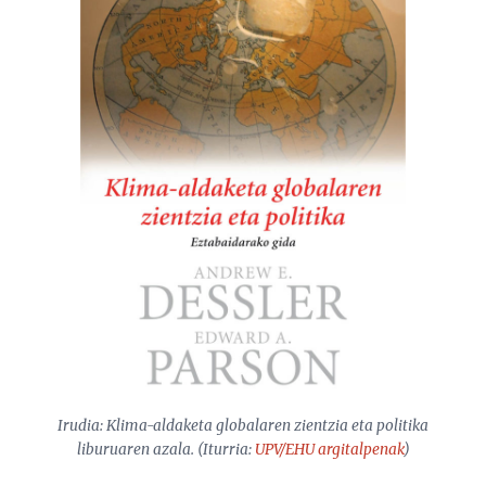
Irudia:
Klima-aldaketa globalaren zientzia eta politika
liburuaren azala. (Iturria:
UPV/EHU argitalpenak
)