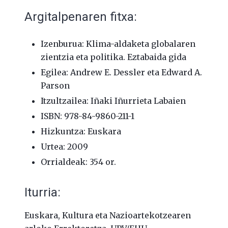
Argitalpenaren fitxa:
Izenburua: Klima-aldaketa globalaren
zientzia eta politika. Eztabaida gida
Egilea: Andrew E. Dessler eta Edward A.
Parson
Itzultzailea: Iñaki Iñurrieta Labaien
ISBN: 978-84-9860-211-1
Hizkuntza: Euskara
Urtea: 2009
Orrialdeak: 354 or.
Iturria:
Euskara, Kultura eta Nazioartekotzearen