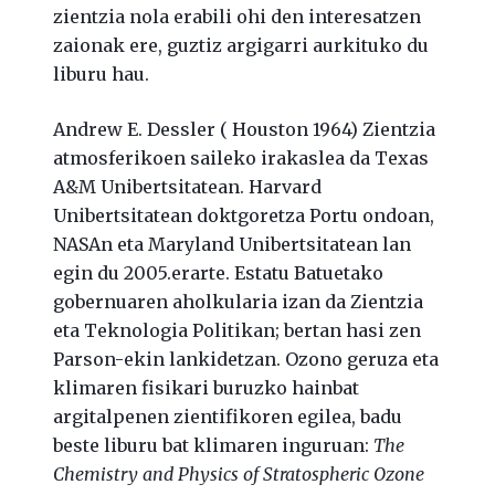
zientzia nola erabili ohi den interesatzen
zaionak ere, guztiz argigarri aurkituko du
liburu hau.
Andrew E. Dessler ( Houston 1964) Zientzia
atmosferikoen saileko irakaslea da Texas
A&M Unibertsitatean. Harvard
Unibertsitatean doktgoretza Portu ondoan,
NASAn eta Maryland Unibertsitatean lan
egin du 2005.erarte. Estatu Batuetako
gobernuaren aholkularia izan da Zientzia
eta Teknologia Politikan; bertan hasi zen
Parson-ekin lankidetzan. Ozono geruza eta
klimaren fisikari buruzko hainbat
argitalpenen zientifikoren egilea, badu
beste liburu bat klimaren inguruan:
The
Chemistry and Physics of Stratospheric Ozone