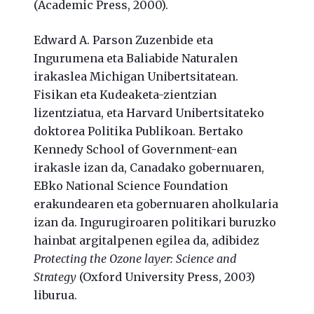
(Academic Press, 2000).
Edward A. Parson Zuzenbide eta
Ingurumena eta Baliabide Naturalen
irakaslea Michigan Unibertsitatean.
Fisikan eta Kudeaketa-zientzian
lizentziatua, eta Harvard Unibertsitateko
doktorea Politika Publikoan. Bertako
Kennedy School of Government-ean
irakasle izan da, Canadako gobernuaren,
EBko National Science Foundation
erakundearen eta gobernuaren aholkularia
izan da. Ingurugiroaren politikari buruzko
hainbat argitalpenen egilea da, adibidez
Protecting the Ozone layer: Science and
Strategy
(Oxford University Press, 2003)
liburua.