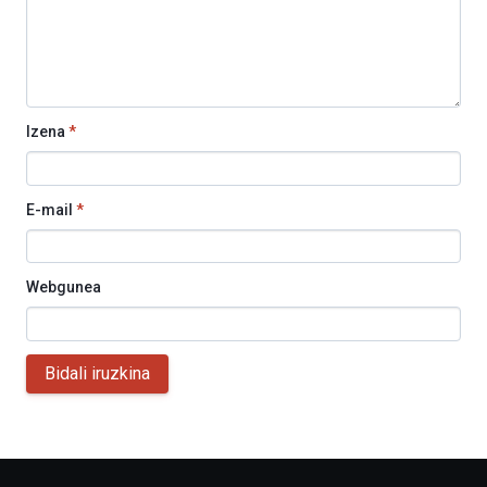
Izena
*
E-mail
*
Webgunea
Bidali iruzkina