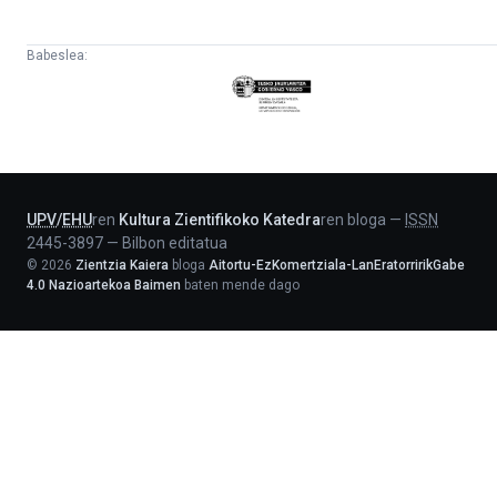
Babeslea:
Eusko
Jaurlaritza
-
Lehendakaritza
UPV
/
EHU
ren
Kultura Zientifikoko Katedra
ren bloga
—
ISSN
2445-3897
—
Bilbon editatua
©
2026
Zientzia Kaiera
bloga
Aitortu-EzKomertziala-LanEratorririkGabe
4.0 Nazioartekoa Baimen
baten mende dago