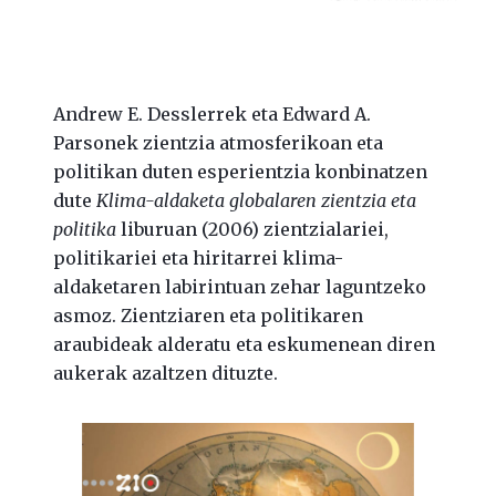
Andrew E. Desslerrek eta Edward A.
Parsonek zientzia atmosferikoan eta
politikan duten esperientzia konbinatzen
dute
Klima-aldaketa globalaren zientzia eta
politika
liburuan (2006) zientzialariei,
politikariei eta hiritarrei klima-
aldaketaren labirintuan zehar laguntzeko
asmoz. Zientziaren eta politikaren
araubideak alderatu eta eskumenean diren
aukerak azaltzen dituzte.