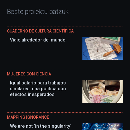
Beste proiektu batzuk
CUADERNO DE CULTURA CIENTÍFICA
Viaje alrededor del mundo
MUJERES CON CIENCIA
Igual salario para trabajos
similares: una política con
efectos inesperados
MAPPING IGNORANCE
We are not ‘in the singularity’