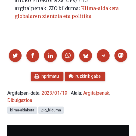
arloko Errektoretza, UPV/EHU
argitalpenak, ZIO bilduma:
Klima-aldaketa
globalaren zientzia eta politika
Partekatu
Inprimatu
Iruzkinik gabe
Argitalpen-data:
2023/01/19
· Atala:
Argitalpenak
,
Dibulgazioa
klima-aldaketa
Zio_bilduma