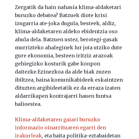
Zergatik da hain nahasia klima-aldaketari
buruzko debatea? Batzuek diote krisi
izugarria ate-joka dugula, besteek, aldiz,
klima-aldaketaren aldeko ebidentzia oso
ahula dela. Batzuen ustez, berotegi-gasak
murrizteko ahaleginek lur jota utziko dute
gure ekonomia, besteen iritziz arazoak
gehiegizko kosturik gabe konpon
daitezke.Ezinezkoa da alde biak zuzen
ibiltzea, baina komunikabideek eskaintzen
dituzten argibideetatik ez da erraza izaten
aldarrikapen kontrajarri hauen funtsa
balioestea.
Klima-aldaketaren gaiari buruzko
informazio oinarrituaren egarri den
irakurleak
, eta baita politika-eztabaidetan