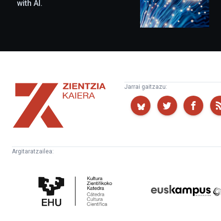
with AI.
Zientzia
Jarrai gaitzazu:
Kaiera
Argitaratzailea:
Kultura
Euskampus
Zientifikoko
Fundazioa
Katedra