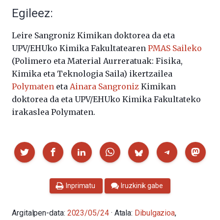
Egileez:
Leire Sangroniz Kimikan doktorea da eta
UPV/EHUko Kimika Fakultatearen
PMAS Saileko
(Polimero eta Material Aurreratuak: Fisika,
Kimika eta Teknologia Saila) ikertzailea
Polymaten
eta
Ainara Sangroniz
Kimikan
doktorea da eta UPV/EHUko Kimika Fakultateko
irakaslea Polymaten.
Partekatu
Inprimatu
Iruzkinik gabe
Argitalpen-data:
2023/05/24
· Atala:
Dibulgazioa
,