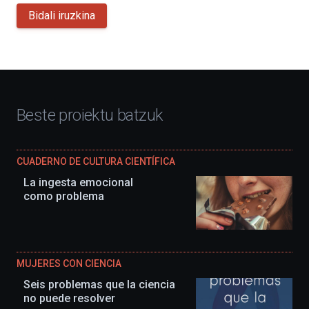
Bidali iruzkina
Beste proiektu batzuk
CUADERNO DE CULTURA CIENTÍFICA
La ingesta emocional
como problema
MUJERES CON CIENCIA
Seis problemas que la ciencia
no puede resolver