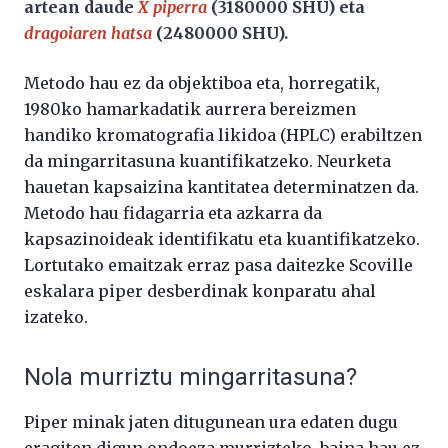
artean daude
X piperra
(3180000 SHU) eta
dragoiaren hatsa
(2480000 SHU).
Metodo hau ez da objektiboa eta, horregatik,
1980ko hamarkadatik aurrera bereizmen
handiko kromatografia likidoa (HPLC) erabiltzen
da mingarritasuna kuantifikatzeko. Neurketa
hauetan kapsaizina kantitatea determinatzen da.
Metodo hau fidagarria eta azkarra da
kapsazinoideak identifikatu eta kuantifikatzeko.
Lortutako emaitzak erraz pasa daitezke Scoville
eskalara piper desberdinak konparatu ahal
izateko.
Nola murriztu mingarritasuna?
Piper minak jaten ditugunean ura edaten dugu
eragiten digun ondoeza murrizteko, baina hau ez