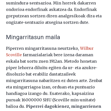
sumindura-sentsazioa. Min horrek dakarren
ondorioa endorfinak askatzea da. Endorfinak
gorputzean sortzen diren analgesikoak dira eta
ongizate-sentsazio atsegina sortzen dute.
Mingarritasun maila
Piperren mingarritasuna neurtzeko,
Wilbur
Scoville
farmazialariak bere izena daraman
eskala bat sortu zuen 1912an. Metodo honetan
piper lehorra diluitu egiten da ur- eta azukre-
disoluzio bat erabiliz dastatzaileek
mingarritasuna nabaritzen ez duten arte. Zenbat
eta mingarriagoa izan, orduan eta puntuazio
handiagoa izango du. Esaterako, kapsaizina
puruak 16000000 SHU (Scoville min-unitate)
balioa du.
Piperrei dagokienez, mingarrienen