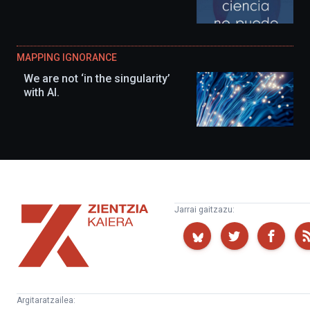
MAPPING IGNORANCE
We are not ‘in the singularity’
with AI.
Zientzia
Jarrai gaitzazu:
Kaiera
Argitaratzailea: