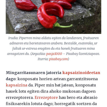
Irudia: Piperren mina aldatu egiten da landareen, fruituaren
adinaren eta barietatearen arabera. Bestalde, esaterako, ur
faltak ur-estresa eragiten du eta honek fruituaren mina
areagotzen du. (Argazkia:
pasja1000
– Pixabay lizentziapean.
Iturria:
pixabay.com
)
Mingarritasunaren jatorria
kapsaizinoideetan
dago
: konposatu horien artean garrantzitsuena
kapsaizina
da. Piper min bat jatean, konposatu
hauek lotu egiten dira ahoko mukosan dagoen
errezeptorera.
Errezeptore
hau bero eta abrasio
fisikoarekin lotuta dago; horregatik sortzen da