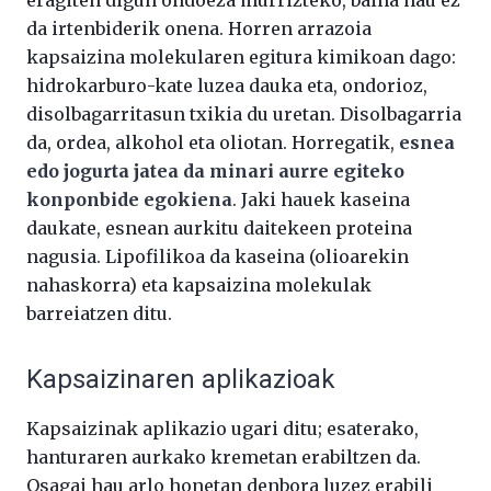
da irtenbiderik onena. Horren arrazoia
kapsaizina molekularen egitura kimikoan dago:
hidrokarburo-kate luzea dauka eta, ondorioz,
disolbagarritasun txikia du uretan. Disolbagarria
da, ordea, alkohol eta oliotan. Horregatik,
esnea
edo jogurta jatea da minari aurre egiteko
konponbide egokiena
. Jaki hauek kaseina
daukate, esnean aurkitu daitekeen proteina
nagusia. Lipofilikoa da kaseina (olioarekin
nahaskorra) eta kapsaizina molekulak
barreiatzen ditu.
Kapsaizinaren aplikazioak
Kapsaizinak aplikazio ugari ditu; esaterako,
hanturaren aurkako kremetan erabiltzen da.
Osagai hau arlo honetan denbora luzez erabili