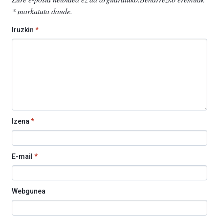
*
markatuta daude
.
Iruzkin
*
Izena
*
E-mail
*
Webgunea