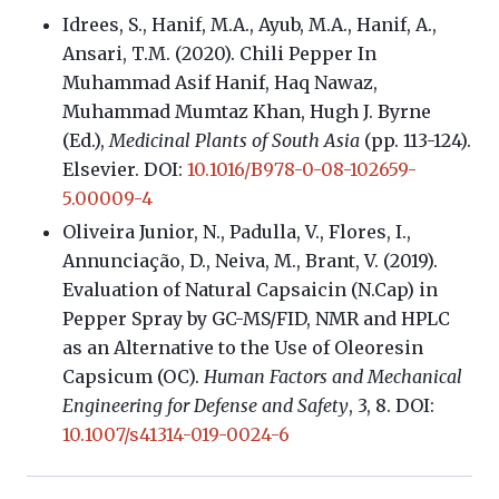
Idrees, S., Hanif, M.A., Ayub, M.A., Hanif, A.,
Ansari, T.M. (2020). Chili Pepper In
Muhammad Asif Hanif, Haq Nawaz,
Muhammad Mumtaz Khan, Hugh J. Byrne
(Ed.),
Medicinal Plants of South Asia
(pp. 113-124).
Elsevier. DOI:
10.1016/B978-0-08-102659-
5.00009-4
Oliveira Junior, N., Padulla, V., Flores, I.,
Annunciação, D., Neiva, M., Brant, V. (2019).
Evaluation of Natural Capsaicin (N.Cap) in
Pepper Spray by GC-MS/FID, NMR and HPLC
as an Alternative to the Use of Oleoresin
Capsicum (OC).
Human Factors and Mechanical
Engineering for Defense and Safety
, 3, 8. DOI:
10.1007/s41314-019-0024-6