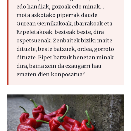
edo handiak, gozoak edo minak…
mota askotako piperrak daude.
Gurean Gernikakoak, Ibarrakoak eta
Ezpeletakoak, besteak beste, dira
ospetsuenak. Zenbaitek biziki maite
dituzte, beste batzuek, ordea, gorroto
dituzte. Piper batzuk benetan minak
dira, baina zein da ezaugarri hau
ematen dien konposatua?