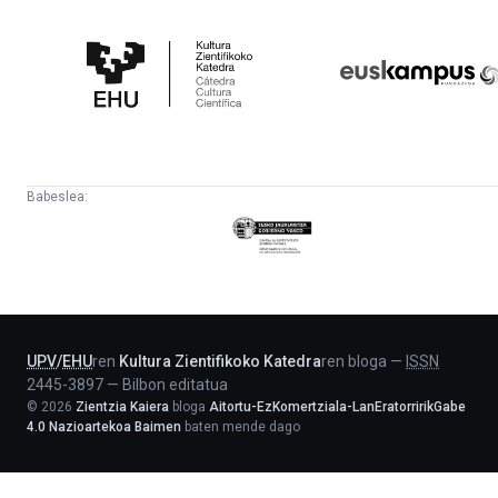
Kultura
Euskampus
Zientifikoko
Fundazioa
Katedra
Babeslea:
Eusko
Jaurlaritza
-
Lehendakaritza
UPV
/
EHU
ren
Kultura Zientifikoko Katedra
ren bloga
—
ISSN
2445-3897
—
Bilbon editatua
©
2026
Zientzia Kaiera
bloga
Aitortu-EzKomertziala-LanEratorririkGabe
4.0 Nazioartekoa Baimen
baten mende dago