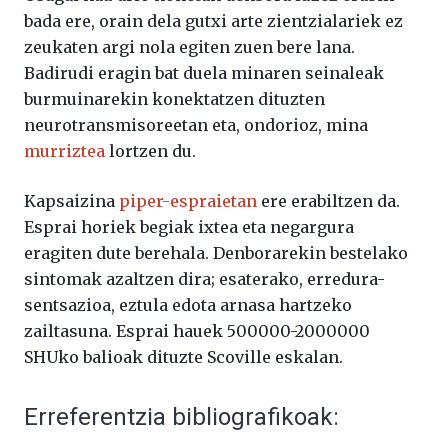
bada ere, orain dela gutxi arte zientzialariek ez
zeukaten argi nola egiten zuen bere lana.
Badirudi eragin bat duela minaren seinaleak
burmuinarekin konektatzen dituzten
neurotransmisoreetan eta, ondorioz, mina
murriztea
lortzen du.
Kapsaizina
piper-espraietan
ere erabiltzen da.
Esprai horiek begiak ixtea eta negargura
eragiten dute berehala. Denborarekin bestelako
sintomak azaltzen dira; esaterako, erredura-
sentsazioa, eztula edota arnasa hartzeko
zailtasuna. Esprai hauek 500000-2000000
SHUko balioak dituzte Scoville eskalan.
Erreferentzia bibliografikoak: