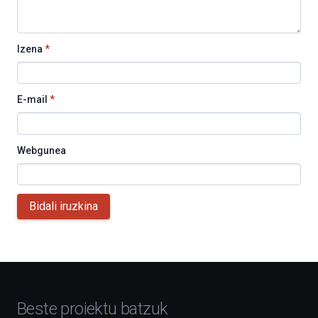
Izena
*
E-mail
*
Webgunea
Bidali iruzkina
Beste proiektu batzuk