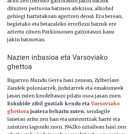
aritu zen (buruko gaixotasun jakin batzuk
dituzten pertsona batzuen afekzioa, alkohol
gehiegi hartutakoan agertzen dena). Era berean,
begietako eta betazaleko erreflexu batzuk ere
aztertu zituen Parkinsonen gaixotasun kasu
jakin batzuetan.
Nazien inbasioa eta Varsoviako
ghettoa
Bigarren Mundu Gerra hasi zenean, Zylberlast-
Zandek poloniarrek, judutarrek eta emakumeek
jasan zuten krudeltasun pilatu osoa jasan zuen.
Eskubide zibil guztiak kendu eta
Varsoviako
ghettora
joatera behartu zuten
; sendagile
lanetan aritu zen han eta umezurtzak hartu eta
zaintzen lagundu zuen. 1942ko uztailean hasi zen