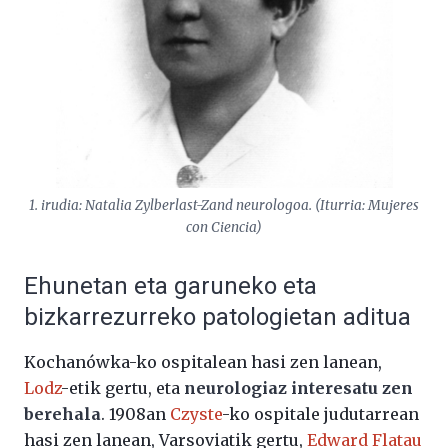
1. irudia: Natalia Zylberlast-Zand neurologoa. (Iturria: Mujeres
con Ciencia)
Ehunetan eta garuneko eta
bizkarrezurreko patologietan aditua
Kochanówka-ko ospitalean hasi zen lanean,
Lodz
-etik gertu, eta
neurologiaz interesatu zen
berehala
. 1908an
Czyste
-ko ospitale judutarrean
hasi zen lanean, Varsoviatik gertu,
Edward Flatau