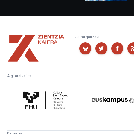
Zientzia
Jarrai gaitzazu:
Kaiera
Argitaratzailea:
Kultura
Euskampus
Zientifikoko
Fundazioa
Katedra
Babeslea: