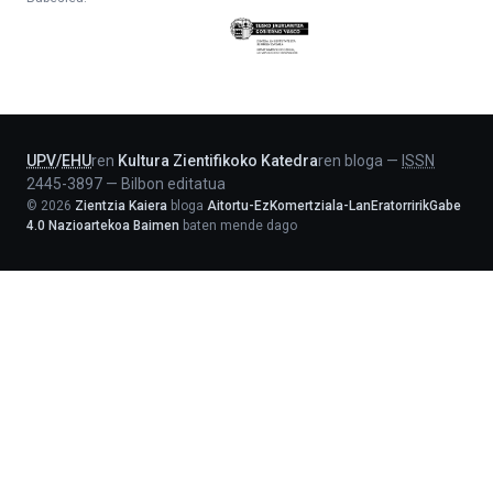
Eusko
Jaurlaritza
-
Lehendakaritza
UPV
/
EHU
ren
Kultura Zientifikoko Katedra
ren bloga
—
ISSN
2445-3897
—
Bilbon editatua
©
2026
Zientzia Kaiera
bloga
Aitortu-EzKomertziala-LanEratorririkGabe
4.0 Nazioartekoa Baimen
baten mende dago