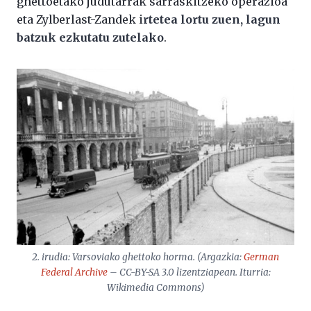
ghettoetako judutarrak sarraskitzeko operazioa
eta Zylberlast-Zandek i
rtetea lortu zuen, lagun
batzuk ezkutatu zutelako
.
2. irudia: Varsoviako ghettoko horma. (Argazkia:
German
Federal Archive
– CC-BY-SA 3.0 lizentziapean. Iturria:
Wikimedia Commons)