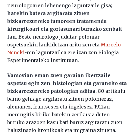
neurologoaren lehenengo laguntzaile gisa;
harekin batera argitaratu zituen
bizkarrezurreko tumoreen tratamendu
kirurgikoari eta gortasunari buruzko zenbait
lan
. Beste neurologo judutar-poloniar
ospetsuekin lankidetzan aritu zen eta
Marcelo
Nencki
-ren laguntzailea ere izan zen Biologia
Esperimentaleko institutuan.
Varsovian eman zuen garaian ikertzaile
ospetsu egin zen, histologian eta garuneko eta
bizkarrezurreko patologian aditua
. 80 artikulu
baino gehiago argitaratu zituen polonieraz,
alemanez, frantsesez eta ingelesez. 1912an
meningitis biriko batekin zerikusia duten
buruko arazoen kasu bati buruz argitaratu zuen,
haluzinazio kronikoak eta migraina zituena.