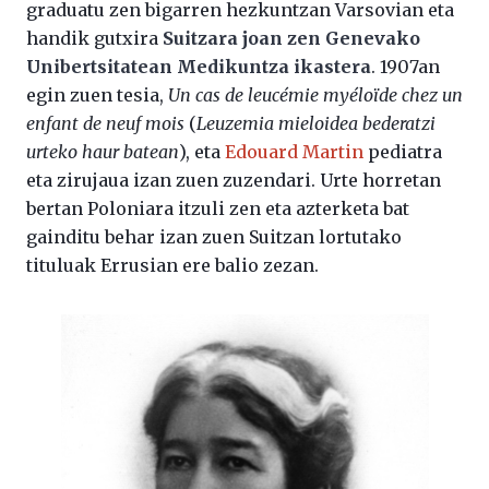
graduatu zen bigarren hezkuntzan Varsovian eta
handik gutxira
Suitzara joan zen Genevako
Unibertsitatean Medikuntza ikastera
. 1907an
egin zuen tesia,
Un cas de leucémie myéloïde chez un
enfant de neuf mois
(
Leuzemia mieloidea bederatzi
urteko haur batean
), eta
Edouard Martin
pediatra
eta zirujaua izan zuen zuzendari. Urte horretan
bertan Poloniara itzuli zen eta azterketa bat
gainditu behar izan zuen Suitzan lortutako
tituluak Errusian ere balio zezan.