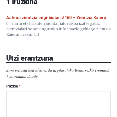
1
iruzkina
Asteon zientzia begi-bistan #460 – Zientzia Kaiera
[…] hartu eta hil zuten judutar jatorrikoa izateagatik.
Zientzialari honen inguruko informazio gehiago Zientzia
Kaieran irakur […]
Utzi erantzuna
Zure e-posta helbidea ez da argitaratuko.
Beharrezko eremuak
*
markatuta daude
.
Iruzkin
*