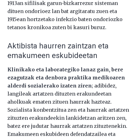
1913an sifilisak garun-bizkarrezur sisteman
dituen ondorioez lan bat argitaratu zuen eta
1915ean hortzetako infekzio baten ondoriozko
tetanos kronikoa zuten bi kasuri buruz.
Aktibista haurren zaintzan eta
emakumeen eskubideetan
Klinikako eta laborategiko lanaz gain, bere
ezagutzak eta denbora praktika medikoaren
alderdi sozialerako izaten ziren
; adibidez,
langileak artatzen dituzten erakundeetan
aholkuak ematen zituen haurrak hazteaz.
Sozialista konbentzitua zen eta haurrak artatzen
zituzten erakundeekin lankidetzan aritzen zen,
batez ere judutar haurrak artatzen zituztenekin.
Emakumeen eskubideen defendatzailea eta