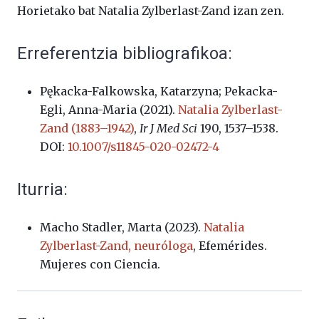
Horietako bat Natalia Zylberlast-Zand izan zen.
Erreferentzia bibliografikoa:
Pękacka-Falkowska, Katarzyna; Pekacka-
Egli, Anna-Maria (2021).
Natalia Zylberlast-
Zand (1883–1942)
,
Ir J Med Sci
190, 1537–1538.
DOI:
10.1007/s11845-020-02472-4
Iturria:
Macho Stadler, Marta (2023).
Natalia
Zylberlast-Zand, neuróloga
, Efemérides.
Mujeres con Ciencia.