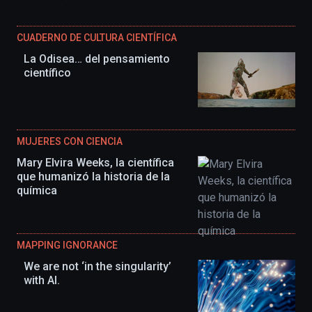
CUADERNO DE CULTURA CIENTÍFICA
La Odisea… del pensamiento
científico
MUJERES CON CIENCIA
Mary Elvira Weeks, la científica
que humanizó la historia de la
química
MAPPING IGNORANCE
We are not ‘in the singularity’
with AI.