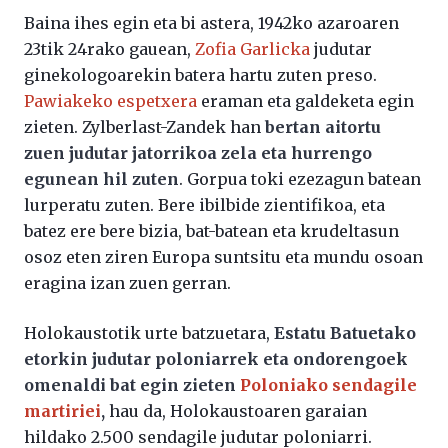
Baina ihes egin eta bi astera, 1942ko azaroaren
23tik 24rako gauean,
Zofia Garlicka
judutar
ginekologoarekin batera hartu zuten preso.
Pawiakeko espetxera
eraman eta galdeketa egin
zieten. Zylberlast-Zandek han
bertan aitortu
zuen judutar jatorrikoa zela eta hurrengo
egunean hil zuten
. Gorpua toki ezezagun batean
lurperatu zuten. Bere ibilbide zientifikoa, eta
batez ere bere bizia, bat-batean eta krudeltasun
osoz eten ziren Europa suntsitu eta mundu osoan
eragina izan zuen gerran.
Holokaustotik urte batzuetara,
Estatu Batuetako
etorkin judutar poloniarrek eta ondorengoek
omenaldi bat egin zieten
Poloniako sendagile
martiriei
,
hau da, Holokaustoaren garaian
hildako 2.500 sendagile judutar poloniarri.