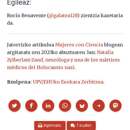
Egileaz:
Rocío Benavente (
@galatea128
) zientzia kazetaria
da.
Jatorrizko artikulua
Mujeres con Ciencia
blogean
argitaratu zen 2023ko abuztuaren 3an:
Natalia
Zylberlast-Zand, neuróloga y una de los mártires
médicos del Holocausto nazi
.
Itzulpena
:
UPV/EHUko Euskara Zerbitzua
.
Partekatu
Inprimatu
1 iruzkin