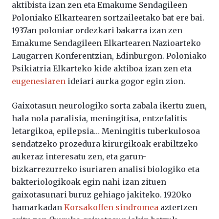
aktibista izan zen eta Emakume Sendagileen
Poloniako Elkartearen sortzaileetako bat ere bai.
1937an poloniar ordezkari bakarra izan zen
Emakume Sendagileen Elkartearen Nazioarteko
Laugarren Konferentzian, Edinburgon. Poloniako
Psikiatria Elkarteko kide aktiboa izan zen eta
eugenesiaren
ideiari aurka gogor egin zion.
Gaixotasun neurologiko sorta zabala ikertu zuen,
hala nola paralisia, meningitisa, entzefalitis
letargikoa, epilepsia… Meningitis tuberkulosoa
sendatzeko prozedura kirurgikoak erabiltzeko
aukeraz interesatu zen, eta garun-
bizkarrezurreko isuriaren analisi biologiko eta
bakteriologikoak egin nahi izan zituen
gaixotasunari buruz gehiago jakiteko. 1920ko
hamarkadan
Korsakoffen sindromea
aztertzen