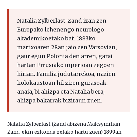
Natalia Zylberlast-Zand izan zen
Europako lehenengo neurologo
akademikoetako bat. 1883ko
martxoaren 28an jaio zen Varsovian,
gaur egun Polonia den arren, garai
hartan Errusiako inperioan zegoen
hirian. Familia judutarrekoa, nazien
holokaustoan hil ziren gurasoak,
anaia, bi ahizpa eta Natalia bera;
ahizpa bakarrak biziraun zuen.
Natalia Zylberlast (Zand abizena Maksymilian
Zand-ekin ezkondu zelako hartu zuen) 1899an