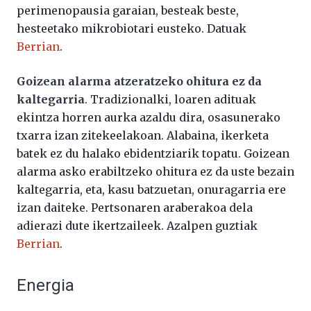
perimenopausia garaian, besteak beste,
hesteetako mikrobiotari eusteko. Datuak
Berrian
.
Goizean alarma atzeratzeko ohitura ez da
kaltegarria
. Tradizionalki, loaren adituak
ekintza horren aurka azaldu dira, osasunerako
txarra izan zitekeelakoan. Alabaina, ikerketa
batek ez du halako ebidentziarik topatu. Goizean
alarma asko erabiltzeko ohitura ez da uste bezain
kaltegarria, eta, kasu batzuetan, onuragarria ere
izan daiteke. Pertsonaren araberakoa dela
adierazi dute ikertzaileek. Azalpen guztiak
Berrian
.
Energia