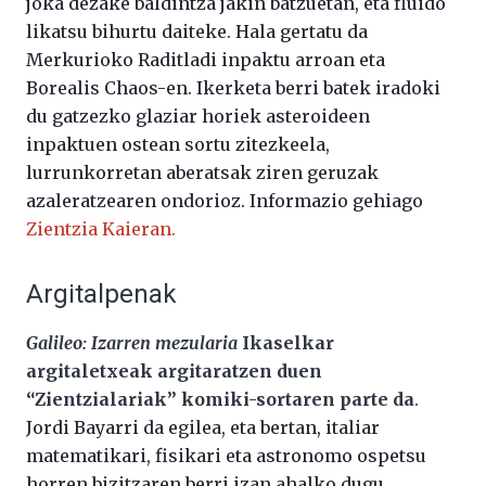
joka dezake baldintza jakin batzuetan, eta fluido
likatsu bihurtu daiteke. Hala gertatu da
Merkurioko Raditladi inpaktu arroan eta
Borealis Chaos-en. Ikerketa berri batek iradoki
du gatzezko glaziar horiek asteroideen
inpaktuen ostean sortu zitezkeela,
lurrunkorretan aberatsak ziren geruzak
azaleratzearen ondorioz. Informazio gehiago
Zientzia Kaieran.
Argitalpenak
Galileo: Izarren mezularia
Ikaselkar
argitaletxeak argitaratzen duen
“Zientzialariak” komiki-sortaren parte da
.
Jordi Bayarri da egilea, eta bertan, italiar
matematikari, fisikari eta astronomo ospetsu
horren bizitzaren berri izan ahalko dugu.