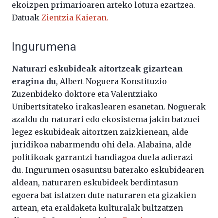
ekoizpen primarioaren arteko lotura ezartzea.
Datuak
Zientzia Kaieran.
Ingurumena
Naturari eskubideak aitortzeak gizartean
eragina du
, Albert Noguera Konstituzio
Zuzenbideko doktore eta Valentziako
Unibertsitateko irakaslearen esanetan. Noguerak
azaldu du naturari edo ekosistema jakin batzuei
legez eskubideak aitortzen zaizkienean, alde
juridikoa nabarmendu ohi dela. Alabaina, alde
politikoak garrantzi handiagoa duela adierazi
du. Ingurumen osasuntsu baterako eskubidearen
aldean, naturaren eskubideek berdintasun
egoera bat islatzen dute naturaren eta gizakien
artean, eta eraldaketa kulturalak bultzatzen