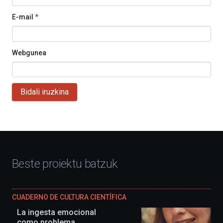
E-mail
*
Webgunea
Bidali iruzkina
Beste proiektu batzuk
CUADERNO DE CULTURA CIENTÍFICA
La ingesta emocional
como problema