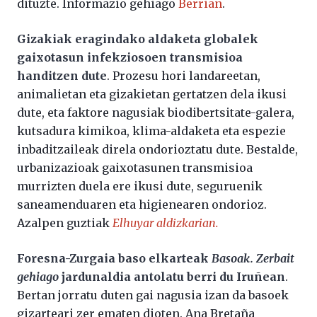
dituzte. Informazio gehiago
Berrian
.
Gizakiak eragindako aldaketa globalek
gaixotasun infekziosoen transmisioa
handitzen dute
. Prozesu hori landareetan,
animalietan eta gizakietan gertatzen dela ikusi
dute, eta faktore nagusiak biodibertsitate-galera,
kutsadura kimikoa, klima-aldaketa eta espezie
inbaditzaileak direla ondorioztatu dute. Bestalde,
urbanizazioak gaixotasunen transmisioa
murrizten duela ere ikusi dute, seguruenik
saneamenduaren eta higienearen ondorioz.
Azalpen guztiak
Elhuyar aldizkarian.
Foresna-Zurgaia baso elkarteak
Basoak. Zerbait
gehiago
jardunaldia antolatu berri du Iruñean
.
Bertan jorratu duten gai nagusia izan da basoek
gizarteari zer ematen dioten. Ana Bretaña