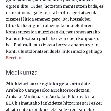
egiten ditu
. Ordea, hotzetan mantentzen bada, ez
du oroimena galtzen, eta berdina gertatzen da
zizareei litioa emanez gero. Bai hotzak bai
litioak, diacilglicerol izeneko molekularen
kontzentrazioa murrizten du, neuronen arteko
komunikazioan parte hartzen duen konposatu
bat. Badirudi murrizketa horrek ahanzturaren
kontra funtzionatzen duela. Informazio gehiago
Berrian
.
Medikuntza
Minbiziari aurre egiteko gela sortu dute
Arabako Campuseko Errektoreordetzan
.
Arabako Minbiziaren Aurkako Elkarteak eta
EHUk sinatutako lankidetza hitzarmenari esker
abiatu dute proiektua, eta gaitzaren gaineko