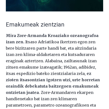
Emakumeak zientzian
Mira Zore-Armanda Kroaziako ozeanografoa
izan zen.
Itsaso Adriatikoa ikertzen egon zen
bere bizitzaren parte handi bat, eta aitzindaria
izan zen klima-aldaketaren eta kutsaduraren
eraginak aztertzen. Alabaina, zailtasunak izan
zituen emakume izateagatik; 1962an, adibidez,
itsas espedizio bateko zientzialaria zela,
ez
zioten itsasontzian igotzen utzi, urte horretan
oraindik debekatuta baitzegoen emakumeak
ontzietan joatea
. Zore-Armandaren ekarpen
handienetako bat izan zen klimaren
parametroen, parametro ozeanografikoen eta