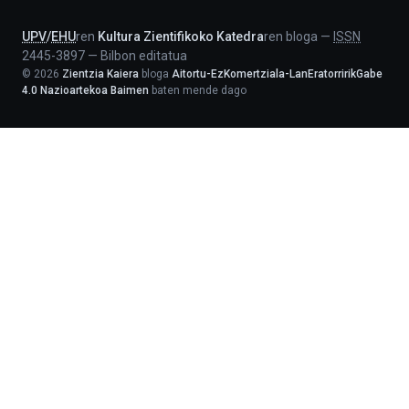
UPV
/
EHU
ren
Kultura Zientifikoko Katedra
ren bloga
—
ISSN
2445-3897
—
Bilbon editatua
©
2026
Zientzia Kaiera
bloga
Aitortu-EzKomertziala-LanEratorririkGabe
4.0 Nazioartekoa Baimen
baten mende dago