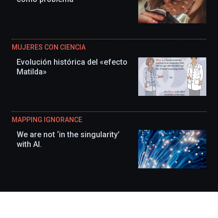
MUJERES CON CIENCIA
Evolución histórica del «efecto
Matilda»
MAPPING IGNORANCE
We are not ‘in the singularity’
with AI.