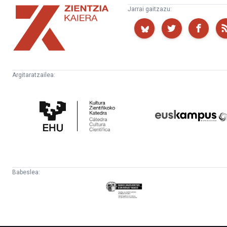
Zientzia
Jarrai gaitzazu:
Kaiera
Argitaratzailea:
Kultura
Euskampus
Zientifikoko
Fundazioa
Katedra
Babeslea:
Eusko
Jaurlaritza
-
Lehendakaritza