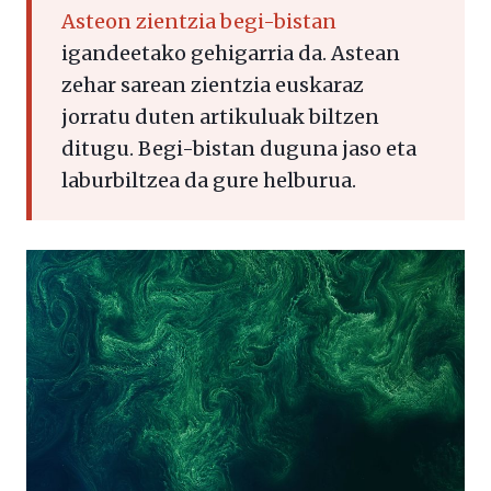
Asteon zientzia begi-bistan
igandeetako gehigarria da. Astean
zehar sarean zientzia euskaraz
jorratu duten artikuluak biltzen
ditugu. Begi-bistan duguna jaso eta
laburbiltzea da gure helburua.