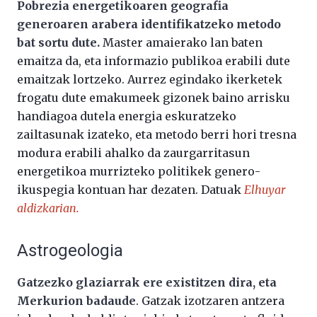
Pobrezia energetikoaren geografia
generoaren arabera identifikatzeko metodo
bat sortu dute.
Master amaierako lan baten
emaitza da, eta informazio publikoa erabili dute
emaitzak lortzeko. Aurrez egindako ikerketek
frogatu dute emakumeek gizonek baino arrisku
handiagoa dutela energia eskuratzeko
zailtasunak izateko, eta metodo berri hori tresna
modura erabili ahalko da zaurgarritasun
energetikoa murrizteko politikek genero-
ikuspegia kontuan har dezaten. Datuak
Elhuyar
aldizkarian.
Astrogeologia
Gatzezko glaziarrak ere existitzen dira, eta
Merkurion badaude
. Gatzak izotzaren antzera