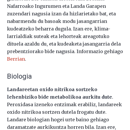
Nafarroako Ingurumen eta Landa Garapen
zuzendari nagusia izan da hizlarietako bat, eta
nabarmendu du basoak modu jasangarrian
kudeatzeko beharra dugula. Izan ere, klima-
larrialdiak suteak eta lehorteak areagotuko
dituela azaldu du, eta kudeaketa jasangarria dela
prebentziorako bide nagusia. Informazio gehiago
Berrian
.
Biologia
Landareetan oxido nitrikoa sortzeko
lehenbiziko bide metabolikoa aurkitu dute
.
Peroxidasa izeneko entzimak erabiliz, landareek
oxido nitrikoa sortzen dutela frogatu dute.
Landare biologian hogei urte baino gehiago
daramatzate aurkikuntza horren bila. Izan ere,