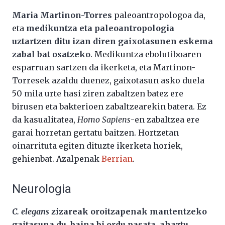
Maria Martinon-Torres
paleoantropologoa da,
eta
medikuntza eta paleoantropologia
uztartzen ditu izan diren gaixotasunen eskema
zabal bat osatzeko
. Medikuntza ebolutiboaren
esparruan sartzen da ikerketa, eta Martinon-
Torresek azaldu duenez, gaixotasun asko duela
50 mila urte hasi ziren zabaltzen batez ere
birusen eta bakterioen zabaltzearekin batera. Ez
da kasualitatea,
Homo Sapiens
-en zabaltzea ere
garai horretan gertatu baitzen. Hortzetan
oinarrituta egiten dituzte ikerketa horiek,
gehienbat. Azalpenak
Berrian
.
Neurologia
C. elegans
zizareak oroitzapenak mantentzeko
gaitasuna du, baina bi ordu pasata, ahaztu