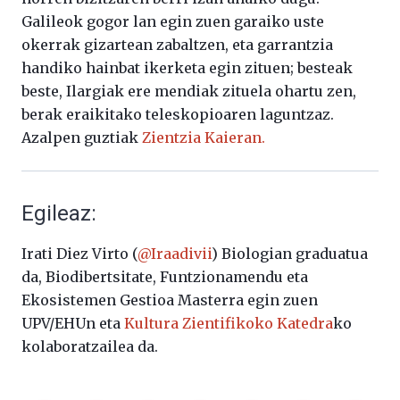
Galileok gogor lan egin zuen garaiko uste
okerrak gizartean zabaltzen, eta garrantzia
handiko hainbat ikerketa egin zituen; besteak
beste, Ilargiak ere mendiak zituela ohartu zen,
berak eraikitako teleskopioaren laguntzaz.
Azalpen guztiak
Zientzia Kaieran.
Egileaz:
Irati Diez Virto (
@Iraadivii
) Biologian graduatua
da, Biodibertsitate, Funtzionamendu eta
Ekosistemen Gestioa Masterra egin zuen
UPV/EHUn eta
Kultura Zientifikoko Katedra
ko
kolaboratzailea da.