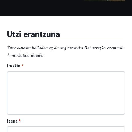
Bidebarrietako
Liburutegia,
Bizkaia
Aretoa-
EHU…
Utzi erantzuna
Zure e-posta helbidea ez da argitaratuko.
Beharrezko eremuak
*
markatuta daude
.
Iruzkin
*
Izena
*