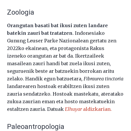
Zoologia
Orangutan basati bat ikusi zuten landare
batekin zauri bat tratatzen
. Indonesiako
Gunung Leuser Parke Nazionalean gertatu zen
2022ko ekainean, eta protagonista Rakus
izeneko orangutan ar bat da. Ikertzaileek
masailean zauri handi bat zuela ikusi zuten,
seguruenik beste ar batzuekin borrokan aritu
zelako. Handik egun batzuetara,
Fibraurea tinctoria
landarearen hostoak erabiltzen ikusi zuten
zauria sendatzeko. Hostoak mastekatu, ateratako
zukua zaurian eman eta hosto mastekatuekin
estaltzen zauria. Datuak
Elhuyar
aldizkarian.
Paleoantropologia