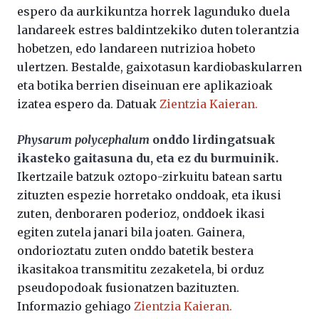
espero da aurkikuntza horrek lagunduko duela
landareek estres baldintzekiko duten tolerantzia
hobetzen, edo landareen nutrizioa hobeto
ulertzen. Bestalde, gaixotasun kardiobaskularren
eta botika berrien diseinuan ere aplikazioak
izatea espero da. Datuak
Zientzia Kaieran.
Physarum polycephalum
onddo lirdingatsuak
ikasteko gaitasuna du, eta ez du burmuinik.
Ikertzaile batzuk oztopo-zirkuitu batean sartu
zituzten espezie horretako onddoak, eta ikusi
zuten, denboraren poderioz, onddoek ikasi
egiten zutela janari bila joaten. Gainera,
ondorioztatu zuten onddo batetik bestera
ikasitakoa transmititu zezaketela, bi orduz
pseudopodoak fusionatzen bazituzten.
Informazio gehiago
Zientzia Kaieran.