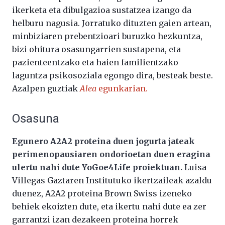
ikerketa eta dibulgazioa sustatzea izango da
helburu nagusia. Jorratuko dituzten gaien artean,
minbiziaren prebentzioari buruzko hezkuntza,
bizi ohitura osasungarrien sustapena, eta
pazienteentzako eta haien familientzako
laguntza psikosoziala egongo dira, besteak beste.
Azalpen guztiak
Alea
egunkarian.
Osasuna
Egunero A2A2 proteina duen jogurta jateak
perimenopausiaren ondorioetan duen eragina
ulertu nahi dute
YoGoe4Life proiektuan.
Luisa
Villegas Gaztaren Institutuko ikertzaileak azaldu
duenez, A2A2 proteina Brown Swiss izeneko
behiek ekoizten dute, eta ikertu nahi dute ea zer
garrantzi izan dezakeen proteina horrek