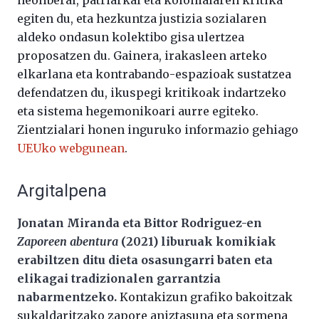
egiten du, eta hezkuntza justizia sozialaren
aldeko ondasun kolektibo gisa ulertzea
proposatzen du. Gainera, irakasleen arteko
elkarlana eta kontrabando-espazioak sustatzea
defendatzen du, ikuspegi kritikoak indartzeko
eta sistema hegemonikoari aurre egiteko.
Zientzialari honen inguruko informazio gehiago
UEUko webgunean
.
Argitalpena
Jonatan Miranda eta Bittor Rodriguez-en
Zaporeen abentura
(2021) liburuak komikiak
erabiltzen ditu dieta osasungarri baten eta
elikagai tradizionalen garrantzia
nabarmentzeko.
Kontakizun grafiko bakoitzak
sukaldaritzako zapore aniztasuna eta sormena