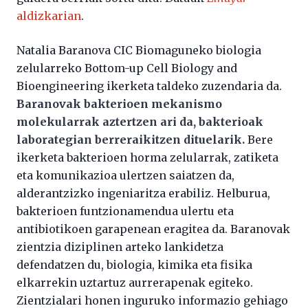
aldizkarian
.
Natalia Baranova CIC Biomaguneko biologia
zelularreko Bottom-up Cell Biology and
Bioengineering ikerketa taldeko zuzendaria da.
Baranovak bakterioen mekanismo
molekularrak aztertzen ari da, bakterioak
laborategian berreraikitzen dituelarik.
Bere
ikerketa bakterioen horma zelularrak, zatiketa
eta komunikazioa ulertzen saiatzen da,
alderantzizko ingeniaritza erabiliz. Helburua,
bakterioen funtzionamendua ulertu eta
antibiotikoen garapenean eragitea da. Baranovak
zientzia diziplinen arteko lankidetza
defendatzen du, biologia, kimika eta fisika
elkarrekin uztartuz aurrerapenak egiteko.
Zientzialari honen inguruko informazio gehiago