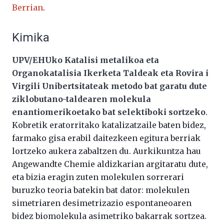
Berrian
.
Kimika
UPV/EHUko Katalisi metalikoa eta
Organokatalisia Ikerketa Taldeak eta Rovira i
Virgili Unibertsitateak metodo bat garatu dute
ziklobutano-taldearen molekula
enantiomerikoetako bat selektiboki sortzeko
.
Kobretik eratorritako katalizatzaile baten bidez,
farmako gisa erabil daitezkeen egitura berriak
lortzeko aukera zabaltzen du. Aurkikuntza hau
Angewandte Chemie aldizkarian argitaratu dute,
eta bizia eragin zuten molekulen sorrerari
buruzko teoria batekin bat dator: molekulen
simetriaren desimetrizazio espontaneoaren
bidez biomolekula asimetriko bakarrak sortzea.