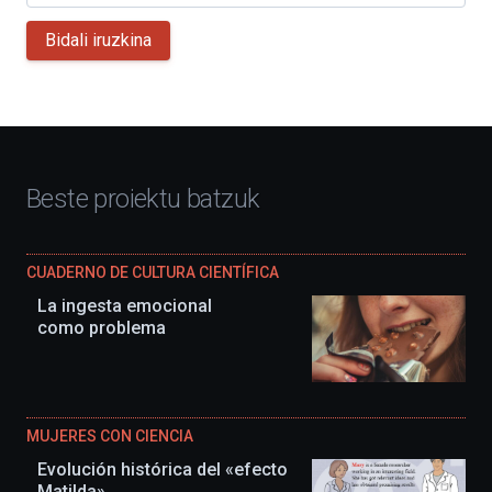
Bidali iruzkina
Beste proiektu batzuk
CUADERNO DE CULTURA CIENTÍFICA
La ingesta emocional
como problema
MUJERES CON CIENCIA
Evolución histórica del «efecto
Matilda»