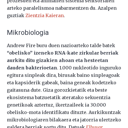
prozesuen eta animalien sistema sentsorialen
arteko paralelismoa nabarmentzen du. Azalpen
guztiak
Zientzia Kaieran
.
Mikrobiologia
Andrew Fire buru duen nazioarteko talde batek
“obelisko” izeneko RNA-kate zirkular berriak
aurkitu ditu gizakien ahoan eta hesteetan
dauden bakterioetan
. 1.000 nukleotido inguruko
egitura sinpleak dira, birusak baino sinpleagoak
eta kapsiderik gabeak, baina geneak kodetzeko
gaitasuna dute. Giza gorozkietatik eta beste
ekosistema batzuetatik ateratako sekuentzia
genetikoak aztertuz, ikertzaileek ia 30.000
obelisko-mota identifikatu dituzte. Aurkikuntzak
mikrobiologiaren bilakaera eta jatorria ulertzeko
galdera berriak sortu ditu. Datuak
Elhuyar