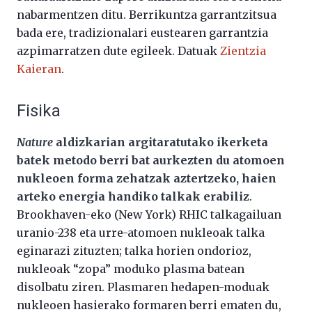
nabarmentzen ditu. Berrikuntza garrantzitsua
bada ere, tradizionalari eustearen garrantzia
azpimarratzen dute egileek. Datuak
Zientzia
Kaieran
.
Fisika
Nature
aldizkarian argitaratutako ikerketa
batek metodo berri bat aurkezten du atomoen
nukleoen forma zehatzak aztertzeko, haien
arteko energia handiko talkak erabiliz
.
Brookhaven-eko (New York) RHIC talkagailuan
uranio-238 eta urre-atomoen nukleoak talka
eginarazi zituzten; talka horien ondorioz,
nukleoak “zopa” moduko plasma batean
disolbatu ziren. Plasmaren hedapen-moduak
nukleoen hasierako formaren berri ematen du,