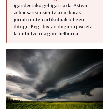
igandeetako gehigarria da. Astean
zehar sarean zientzia euskaraz
jorratu duten artikuluak biltzen
ditugu. Begi-bistan duguna jaso eta
laburbiltzea da gure helburua.