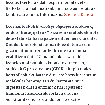
lezake. Ikerketak datu esperimentalak eta
fisikako eta matematikako metodo aurreratuak
konbinatu zituen. Informazioa
Zientzia Kaieran
.
Ikertzaileek
Arthrobotrys oligospora
onddoak,
onddo “haragijaleak”, zizare nematodoak nola
detektatu eta harrapatzen dituen aurkitu dute.
Onddoek nerbio-sistemarik ez duten arren,
giza usaimenaren antzeko mekanismoa
erabiltzen dute
. Nematodoak askarosido
izeneko molekulak ezkutatzen dituenean,
onddoak G proteinetara (GPCR) akoplatutako
hartzaileak aktibatzen ditu, eta horrek erantzun
molekular bat eragiten du, harra eta hura
digeritzen duten entzimak harrapatzeko
filamentu itsaskorrak sortzen dituena.
Aurkikuntza horrek onddoen detekzio-