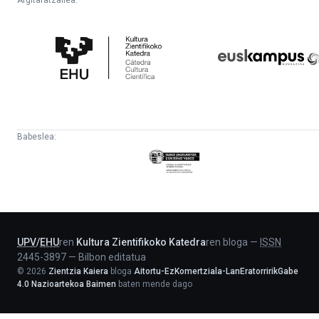
Argitaratzailea:
Kultura
Euskampus
Zientifikoko
Fundazioa
Katedra
Babeslea:
Eusko
Jaurlaritza
-
Lehendakaritza
UPV
/
EHU
ren
Kultura Zientifikoko Katedra
ren bloga
—
ISSN
2445-3897
—
Bilbon editatua
©
2026
Zientzia Kaiera
bloga
Aitortu-EzKomertziala-LanEratorririkGabe
4.0 Nazioartekoa Baimen
baten mende dago