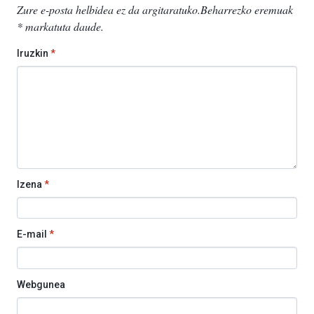
Zure e-posta helbidea ez da argitaratuko.
Beharrezko eremuak
*
markatuta daude
.
Iruzkin
*
Izena
*
E-mail
*
Webgunea