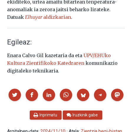
ekiditeko, urtea amaitu bitartean tenperatura-
anomaliak ia zerora jaitsi beharko lirateke.
Datuak
Elhuyar
aldizkarian
.
Egileaz:
Enara Calvo Gil kazetaria da eta
UPV/EHUko
Kultura Zientifikoko Katedraren
komunikazio
digitaleko teknikaria.
Partekatu
Inprimatu
Iruzkinik gabe
Argitalpen-data:
2024/11/10
· Atala:
Zientzia begi-bistan