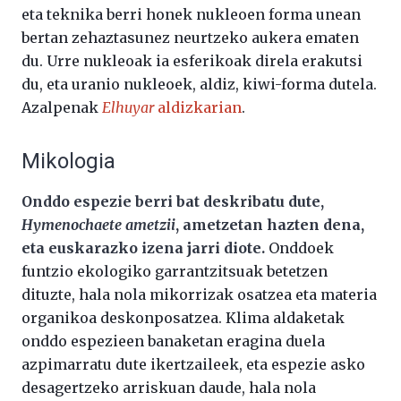
eta teknika berri honek nukleoen forma unean
bertan zehaztasunez neurtzeko aukera ematen
du. Urre nukleoak ia esferikoak direla erakutsi
du, eta uranio nukleoek, aldiz, kiwi-forma dutela.
Azalpenak
Elhuyar
aldizkarian
.
Mikologia
Onddo espezie berri bat deskribatu dute,
Hymenochaete ametzii
, ametzetan hazten dena,
eta euskarazko izena jarri diote.
Onddoek
funtzio ekologiko garrantzitsuak betetzen
dituzte, hala nola mikorrizak osatzea eta materia
organikoa deskonposatzea. Klima aldaketak
onddo espezieen banaketan eragina duela
azpimarratu dute ikertzaileek, eta espezie asko
desagertzeko arriskuan daude, hala nola