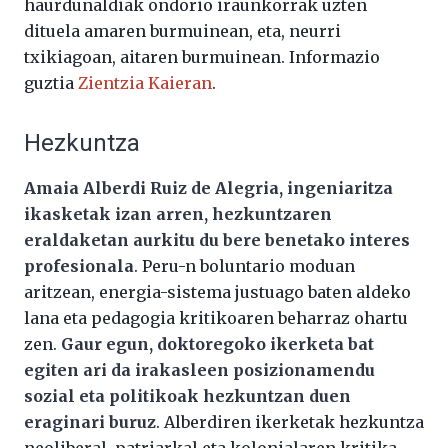
haurdunaldiak ondorio iraunkorrak uzten
dituela amaren burmuinean, eta, neurri
txikiagoan, aitaren burmuinean. Informazio
guztia
Zientzia Kaieran
.
Hezkuntza
Amaia Alberdi Ruiz de Alegria, ingeniaritza
ikasketak izan arren, hezkuntzaren
eraldaketan aurkitu du bere benetako interes
profesionala
. Peru-n boluntario moduan
aritzean, energia-sistema justuago baten aldeko
lana eta pedagogia kritikoaren beharraz ohartu
zen.
Gaur egun, doktoregoko ikerketa bat
egiten ari da irakasleen posizionamendu
sozial eta politikoak hezkuntzan duen
eraginari buruz
. Alberdiren ikerketak hezkuntza
neoliberal, patriarkal eta kolonialaren kritika