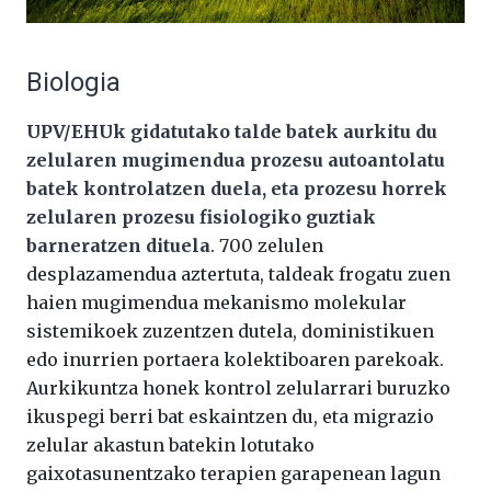
Biologia
UPV/EHUk gidatutako talde batek aurkitu du
zelularen mugimendua prozesu autoantolatu
batek kontrolatzen duela, eta prozesu horrek
zelularen prozesu fisiologiko guztiak
barneratzen dituela
. 700 zelulen
desplazamendua aztertuta, taldeak frogatu zuen
haien mugimendua mekanismo molekular
sistemikoek zuzentzen dutela, doministikuen
edo inurrien portaera kolektiboaren parekoak.
Aurkikuntza honek kontrol zelularrari buruzko
ikuspegi berri bat eskaintzen du, eta migrazio
zelular akastun batekin lotutako
gaixotasunentzako terapien garapenean lagun