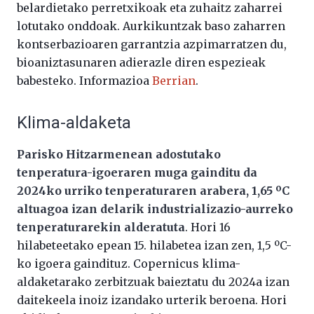
belardietako perretxikoak eta zuhaitz zaharrei
lotutako onddoak. Aurkikuntzak baso zaharren
kontserbazioaren garrantzia azpimarratzen du,
bioaniztasunaren adierazle diren espezieak
babesteko. Informazioa
Berrian
.
Klima-aldaketa
Parisko Hitzarmenean adostutako
tenperatura-igoeraren muga gainditu da
2024ko urriko tenperaturaren arabera, 1,65 ºC
altuagoa izan delarik industrializazio-aurreko
tenperaturarekin alderatuta
. Hori 16
hilabeteetako epean 15. hilabetea izan zen, 1,5 ºC-
ko igoera gaindituz. Copernicus klima-
aldaketarako zerbitzuak baieztatu du 2024a izan
daitekeela inoiz izandako urterik beroena. Hori