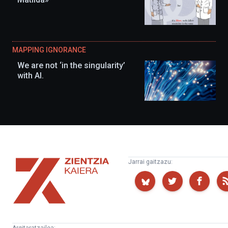
MAPPING IGNORANCE
We are not ‘in the singularity’
with AI.
Zientzia
Jarrai gaitzazu:
Kaiera