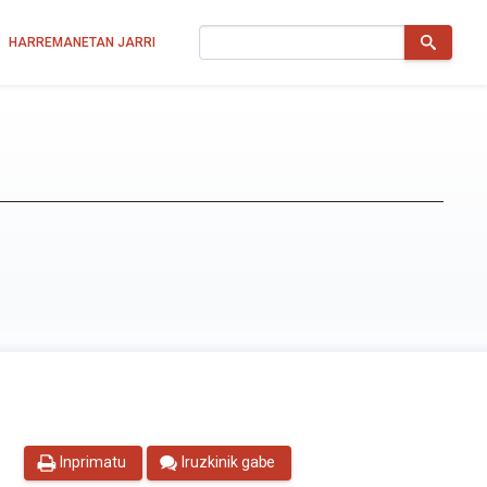
Bilatu
HARREMANETAN JARRI
Inprimatu
Iruzkinik gabe