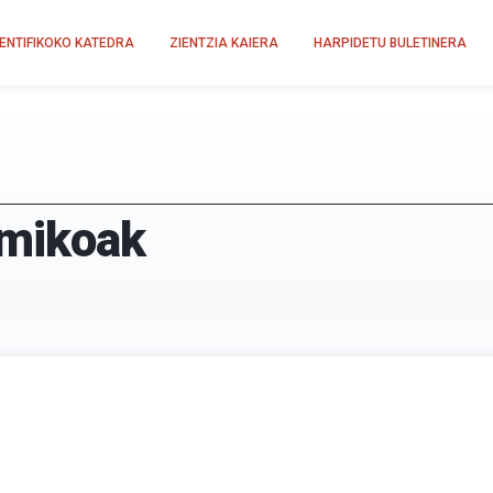
IENTIFIKOKO KATEDRA
ZIENTZIA KAIERA
HARPIDETU BULETINERA
imikoak