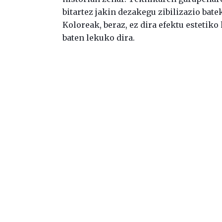
bitartez jakin dezakegu zibilizazio bat
Koloreak, beraz, ez dira efektu estetiko
baten lekuko dira.