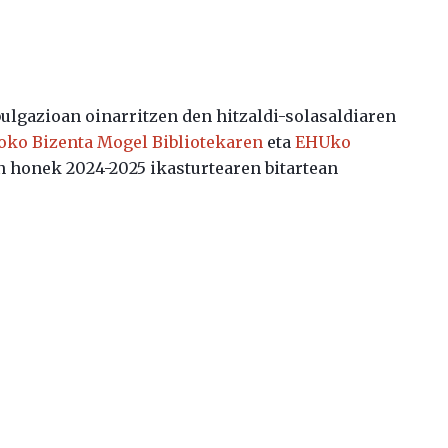
bulgazioan oinarritzen den hitzaldi-solasaldiaren
ko Bizenta Mogel Bibliotekaren
eta
EHUko
 honek 2024-2025 ikasturtearen bitartean