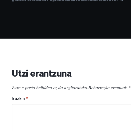
Utzi erantzuna
Zure e-posta helbidea ez da argitaratuko.
Beharrezko eremuak
*
Iruzkin
*