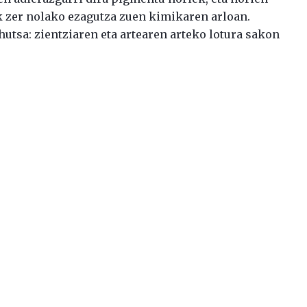
ek zer nolako ezagutza zuen kimikaren arloan.
 hutsa: zientziaren eta artearen arteko lotura sakon