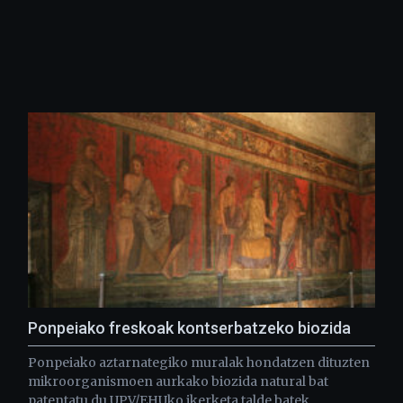
Ponpeiako freskoak kontserbatzeko biozida
Ponpeiako aztarnategiko muralak hondatzen dituzten
mikroorganismoen aurkako biozida natural bat
patentatu du UPV/EHUko ikerketa talde batek.