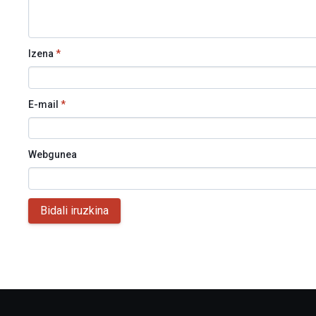
Izena
*
E-mail
*
Webgunea
Bidali iruzkina