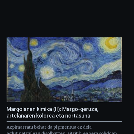
Margolanen kimika (II): Margo-geruza,
artelanaren kolorea eta nortasuna
Azpimarratu behar da pigmentua ez dela
aglutinatzailean disolbatzen; aitzitik, egoera solidoan