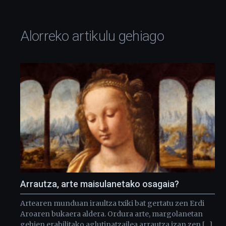
Alorreko artikulu gehiago
Arrautza, arte maisulanetako osagaia?
Artearen munduan iraultza txiki bat gertatu zen Erdi
Aroaren bukaera aldera. Ordura arte, margolanetan
gehien erabilitako aglutinatzailea arrautza izan zen […]