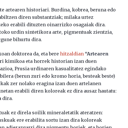
 artearen historiari. Burdina, kobrea, beruna edo
abiltzen diren substantziak; milaka urtez
eko erabili dituzten oinarrizko osagaiak dira.
toko urdin sintetikora arte, pigmentuak zientzia,
gune bihurtu dira.
oan doktorea da, eta bere
hitzaldian
“Artearen
rri kimikoa eta horrek historian izan duen
dazioa, Prusia urdinaren kasualitatez egindako
ilera (berun zuri edo kromo horia, besteak beste)
kak zer nolako eragina izan duen artelanen
etan erabili diren koloreak ez dira ausaz hautatu:
 dira.
uak ez direla soilik mineraletatik ateratzen:
skuak ere erabilita sortu izan dira koloreak
n adierazgarri dira pigmentu horiek, eta horien