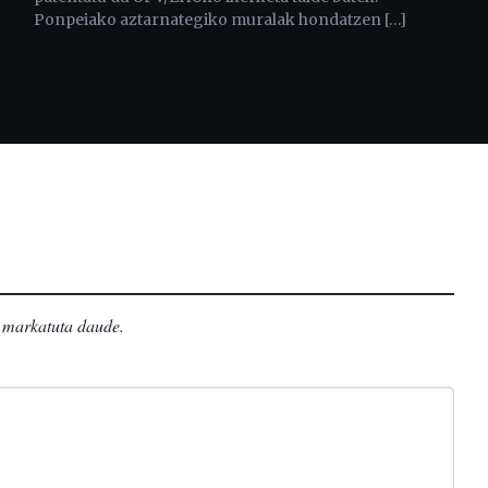
Ponpeiako aztarnategiko muralak hondatzen […]
markatuta daude
.