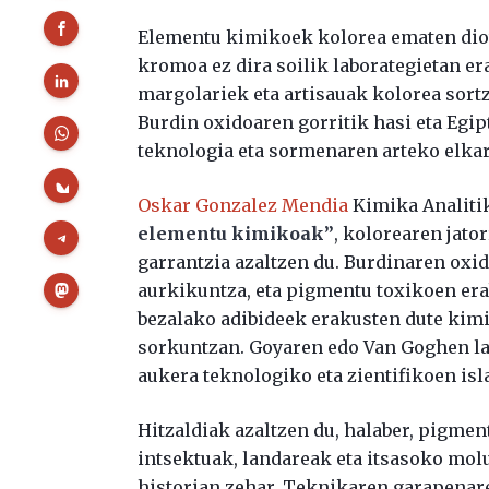
Elementu kimikoek kolorea ematen diote
kromoa ez dira soilik laborategietan er
margolariek eta artisauak kolorea sortz
Burdin oxidoaren gorritik hasi eta Egip
teknologia eta sormenaren arteko elkar
Oskar Gonzalez Mendia
Kimika Analitik
elementu kimikoak”
, kolorearen jato
garrantzia azaltzen du. Burdinaren oxi
aurkikuntza, eta pigmentu toxikoen erab
bezalako adibideek erakusten dute kimi
sorkuntzan. Goyaren edo Van Goghen lan
aukera teknologiko eta zientifikoen isla
Hitzaldiak azaltzen du, halaber, pigment
intsektuak, landareak eta itsasoko molu
historian zehar. Teknikaren garapenare