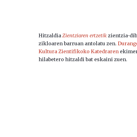
Hitzaldia
Zientziaren ertzetik
zientzia-di
zikloaren barruan antolatu zen.
Durango
Kultura Zientifikoko Katedraren
ekimen
hilabetero hitzaldi bat eskaini zuen.