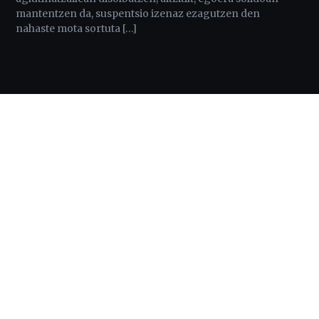
mantentzen da, suspentsio izenaz ezagutzen den
nahaste mota sortuta […]