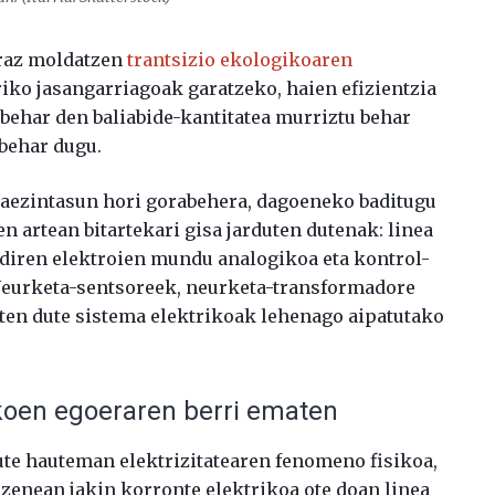
rraz moldatzen
trantsizio ekologikoaren
riko jasangarriagoak garatzeko, haien efizientzia
 behar den baliabide-kantitatea murriztu behar
 behar dugu.
raezintasun hori gorabehera, dagoeneko baditugu
n artean bitartekari gisa jarduten dutenak: linea
i diren elektroien mundu analogikoa eta kontrol-
 Neurketa-sentsoreek, neurketa-transformadore
ten dute sistema elektrikoak lehenago aipatutako
koen egoeraren berri ematen
ute hauteman elektrizitatearen fenomeno fisikoa,
uzenean jakin korronte elektrikoa ote doan linea