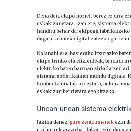
Dena den, ekipo horiek berez ez dira e
eskakizunetara. Izan ere, sistema elekt
handitu behar da; ekipoak fabrikatzeko
dugu, eta haiek digitalizatzeko gai izan
Nolanahi ere, hasierako itxurazko bate
ekipo trinko eta efizienteak, bi mundure
elektriko baten barruan zirkulatzen ar
sistema sofistikatuen mundu digitala.
konbentzionalak ordeztuta, aukera ema
eskakizun berrietara egokitzeko.
Unean-unean sistema elektri
Jakina denez,
gure zentzumenek
ezin d
eta horrek arazo bat dakar: ezin dugu z