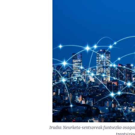
Irudia: Neurketa-sentsoreak funtsezko osagai 
trantsizio