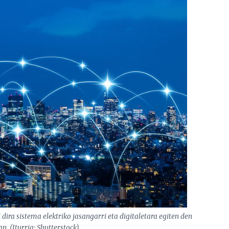
dira sistema elektriko jasangarri eta digitaletara egiten den
an. (Iturria: Shutterstock)