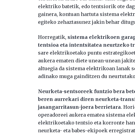
elektriko batetik, edo tentsiorik ote d
gainera, kontuan hartuta sistema elekt
egiteko zehaztasunez jakin behar ditugu
Horregatik,
sistema elektrikoen garap
tentsioa eta intentsitatea neurtzeko
sare elektrikoetako puntu estrategikoet
aukera ematen diete unean-unean jakit
altuegia da sistema elektrikoan lanak s
adinako muga gainditzen du neurtutak
Neurketa-sentsoreek funtzio bera bete
beren aurrekari diren neurketa-tran
jasangarritasun-joera berrietara
. Hor
operadoreei aukera ematea sistema ele
elektrikoetako tentsio eta korronte han
neurketa- eta babes-ekipoek erregistr