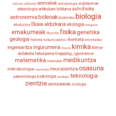
animaliak
antropologia
argitalpenak
adimen_artifiziala
astrofisika
arkeologia
artikuluen bilduma
biologia
astronomia
bideoak
biokimika
Ekaia aldizkaria
ekologia
eboluzioa
elikagaiak
fisika
emakumeak
genetika
filosofia
geologia
ikerketa
historia
informatika
hizkuntzalaritza
kimika
ingurumena
ingeniaritza
klima-
itsasoa
aldaketa
laburpena
mapping_ignorance
medikuntza
matematika
materialak
osasuna
neurozientzia
mikrobiologia
neurologia
teknologia
psikologia
paleontologia
soziologia
zientzia
zientzialariak
zoologia