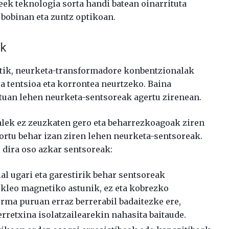
eek teknologia sorta handi batean oinarrituta
 bobinan eta zuntz optikoan.
ak
etik, neurketa-transformadore konbentzionalak
a tentsioa eta korrontea neurtzeko. Baina
uan lehen neurketa-sentsoreak agertu zirenean.
ek ez zeuzkaten gero eta beharrezkoagoak ziren
 sortu behar izan ziren lehen neurketa-sentsoreak.
u dira oso azkar sentsoreak:
ial ugari eta garestirik behar sentsoreak
ukleo magnetiko astunik, ez eta kobrezko
orma puruan erraz berrerabil badaitezke ere,
erretxina isolatzailearekin nahasita baitaude.