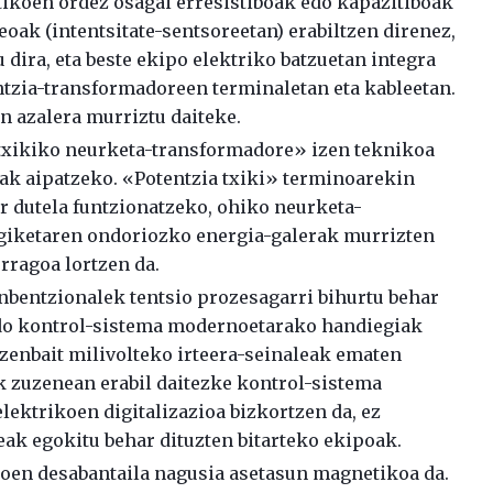
ikoen ordez osagai erresistiboak edo kapazitiboak
eoak (intentsitate-sentsoreetan) erabiltzen direnez,
 dira, eta beste ekipo elektriko batzuetan integra
ntzia-transformadoreen terminaletan eta kableetan.
n azalera murriztu daiteke.
 txikiko neurketa-transformadore» izen teknikoa
eak aipatzeko. «Potentzia txiki» terminoarekin
r dutela funtzionatzeko, ohiko neurketa-
agiketaren ondoriozko energia-galerak murrizten
orragoa lortzen da.
bentzionalek tentsio prozesagarri bihurtu behar
edo kontrol-sistema modernoetarako handiegiak
, zenbait milivolteko irteera-seinaleak ematen
iek zuzenean erabil daitezke kontrol-sistema
elektrikoen digitalizazioa bizkortzen da, ez
eak egokitu behar dituzten bitarteko ekipoak.
oen desabantaila nagusia asetasun magnetikoa da.