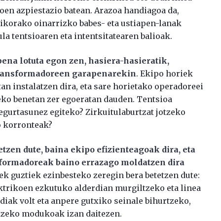
agoen azpiestazio batean. Arazoa handiagoa da,
rikorako oinarrizko babes- eta ustiapen-lanak
la tentsioaren eta intentsitatearen balioak.
ena lotuta egon zen, hasiera-hasieratik,
 transformadoreen garapenarekin
. Ekipo horiek
an instalatzen dira, eta sare horietako operadoreei
eko benetan zer egoeratan dauden. Tentsioa
egurtasunez egiteko? Zirkuitulaburtzat jotzeko
o korronteak?
tzen dute, baina ekipo efizienteagoak dira, eta
sformadoreak baino errazago moldatzen dira
iek guztiek ezinbesteko zeregin bera betetzen dute:
ktrikoen ezkutuko alderdian murgiltzeko eta linea
diak volt eta anpere gutxiko seinale bihurtzeko,
atzeko modukoak izan daitezen.