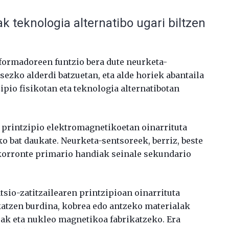
 teknologia alternatibo ugari biltzen
formadoreen funtzio bera dute neurketa-
sezko alderdi batzuetan, eta alde horiek abantaila
ipio fisikotan eta teknologia alternatibotan
printzipio elektromagnetikoetan oinarrituta
o bat daukate. Neurketa-sentsoreek, berriz, beste
a korronte primario handiak seinale sekundario
tsio-zatitzailearen printzipioan oinarrituta
skatzen burdina, kobrea edo antzeko materialak
uak eta nukleo magnetikoa fabrikatzeko. Era