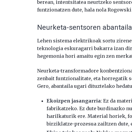
berean, intentsitatea neurtzeko sentsor
funtzionatzen dute, hala nola Rogowski
Neurketa-sentsoren abantail
Lehen sistema elektrikoak sortu ziren
teknologia eskuragarri bakarra izan dir
hegemonia hori amaitu egin zen merkat
Neurketa-transformadore konbentzional
zenbait funtzionalitate, eta horregatik
Gero, abantaila ugari dituztelako hedat
Ekoizpen jasangarria
: Ez da mater
fabrikatzeko. Ez dute burdinazko n
harilkaturik ere. Material horiek, f
birziklatze-prozesua zailtzen dute, 