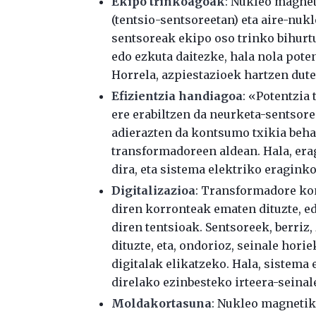
Ekipo trinkoagoak
: Nukleo magnet
(tentsio-sentsoreetan) eta aire-nukl
sentsoreak ekipo oso trinko bihurtu
edo ezkuta daitezke, hala nola pote
Horrela, azpiestazioek hartzen dute
Efizientzia handiagoa
: «Potentzia
ere erabiltzen da neurketa-sentsor
adierazten da kontsumo txikia beha
transformadoreen aldean. Hala, er
dira, eta sistema elektriko eragink
Digitalizazioa
: Transformadore kon
diren korronteak ematen dituzte, 
diren tentsioak. Sentsoreek, berriz
dituzte, eta, ondorioz, seinale hor
digitalak elikatzeko. Hala, sistema 
direlako ezinbesteko irteera-seinal
Moldakortasuna
: Nukleo magnetik