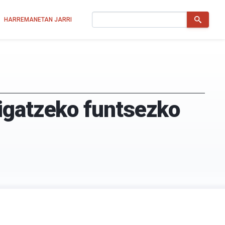
Bilatu
HARREMANETAN JARRI
bigatzeko funtsezko