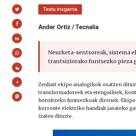
Partekatu
Testu irisgarria
Ander Ortiz / Tecnalia
Neurketa-sentsoreak, sistema el
trantsiziorako funtsezko pieza 
Zenbait ekipo analogikok osatzen dituzt
transformadoreek eta etengailuek, kont
hornitzeko funtsezkoak direnek. Ekipo h
korronte elektriko handiak jasateko gai 
izaten dituzte.