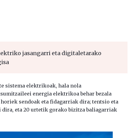
ektriko jasangarri eta digitaletarako
gisa
e sistema elektrikoak, hala nola
sumitzaileei energia elektrikoa behar bezala
oriek sendoak eta fidagarriak dira; tentsio eta
dira, eta 20 urtetik gorako bizitza baliagarriak