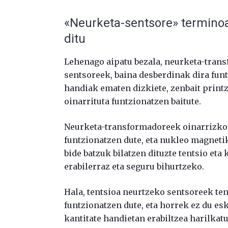
«Neurketa-sentsore» terminoak
ditu
Lehenago aipatu bezala, neurketa-trans
sentsoreek, baina desberdinak dira funt
handiak ematen dizkiete, zenbait printz
oinarrituta funtzionatzen baitute.
Neurketa-transformadoreek oinarrizko 
funtzionatzen dute, eta nukleo magnetik
bide batzuk bilatzen dituzte tentsio et
erabilerraz eta seguru bihurtzeko.
Hala, tentsioa neurtzeko sentsoreek ten
funtzionatzen dute, eta horrek ez du e
kantitate handietan erabiltzea harilkat