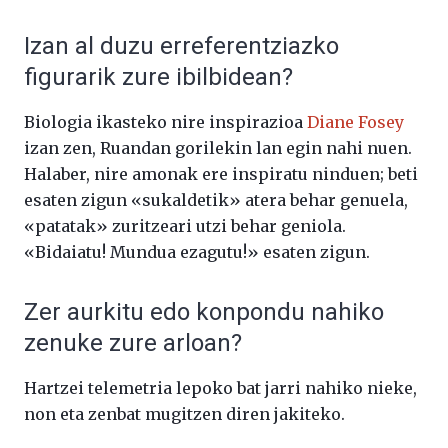
Izan al duzu erreferentziazko
figurarik zure ibilbidean?
Biologia ikasteko nire inspirazioa
Diane Fosey
izan zen, Ruandan gorilekin lan egin nahi nuen.
Halaber, nire amonak ere inspiratu ninduen; beti
esaten zigun «sukaldetik» atera behar genuela,
«patatak» zuritzeari utzi behar geniola.
«Bidaiatu! Mundua ezagutu!» esaten zigun.
Zer aurkitu edo konpondu nahiko
zenuke zure arloan?
Hartzei telemetria lepoko bat jarri nahiko nieke,
non eta zenbat mugitzen diren jakiteko.