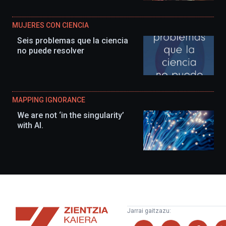
MUJERES CON CIENCIA
Seis problemas que la ciencia
no puede resolver
MAPPING IGNORANCE
We are not ‘in the singularity’
with AI.
Zientzia
Jarrai gaitzazu:
Kaiera