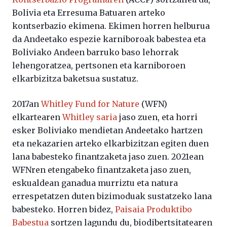
Bolivia eta Erresuma Batuaren arteko
kontserbazio ekimena. Ekimen horren helburua
da Andeetako espezie karniboroak babestea eta
Boliviako Andeen barruko baso lehorrak
lehengoratzea, pertsonen eta karniboroen
elkarbizitza baketsua sustatuz.
2017an
Whitley Fund for Nature
(WFN)
elkartearen
Whitley saria
jaso zuen, eta horri
esker Boliviako mendietan Andeetako hartzen
eta nekazarien arteko elkarbizitzan egiten duen
lana babesteko finantzaketa jaso zuen. 2021ean
WFNren etengabeko finantzaketa jaso zuen,
eskualdean ganadua murriztu eta natura
errespetatzen duten bizimoduak sustatzeko lana
babesteko. Horren bidez,
Paisaia Produktibo
Babestua
sortzen lagundu du, biodibertsitatearen