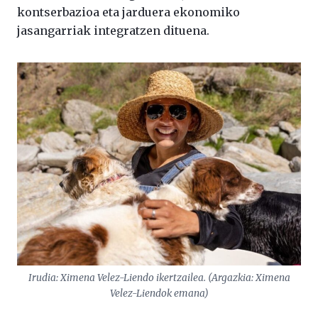
kontserbazioa eta jarduera ekonomiko
jasangarriak integratzen dituena.
Irudia: Ximena Velez-Liendo ikertzailea. (Argazkia: Ximena
Velez-Liendok emana)