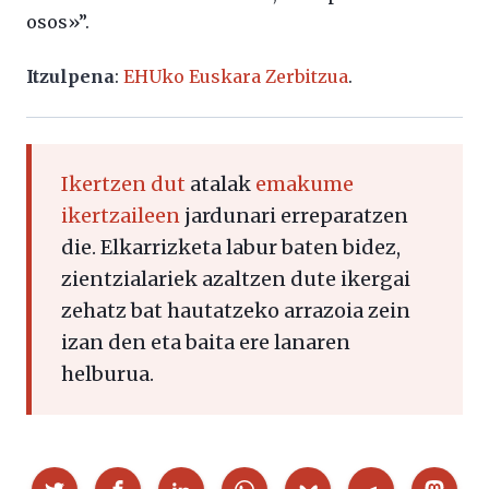
osos»”.
Itzulpena
:
EHUko Euskara Zerbitzua
.
Ikertzen dut
atalak
emakume
ikertzaileen
jardunari erreparatzen
die. Elkarrizketa labur baten bidez,
zientzialariek azaltzen dute ikergai
zehatz bat hautatzeko arrazoia zein
izan den eta baita ere lanaren
helburua.
Partekatu