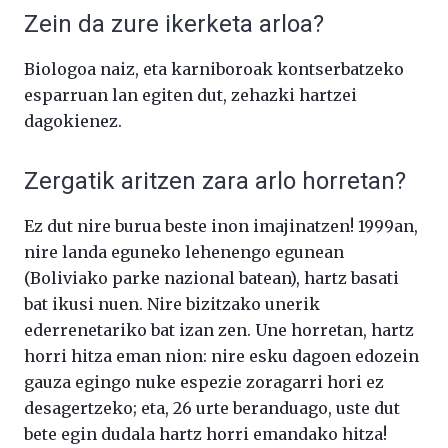
Zein da zure ikerketa arloa?
Biologoa naiz, eta karniboroak kontserbatzeko
esparruan lan egiten dut, zehazki hartzei
dagokienez.
Zergatik aritzen zara arlo horretan?
Ez dut nire burua beste inon imajinatzen! 1999an,
nire landa eguneko lehenengo egunean
(Boliviako parke nazional batean), hartz basati
bat ikusi nuen. Nire bizitzako unerik
ederrenetariko bat izan zen. Une horretan, hartz
horri hitza eman nion: nire esku dagoen edozein
gauza egingo nuke espezie zoragarri hori ez
desagertzeko; eta, 26 urte beranduago, uste dut
bete egin dudala hartz horri emandako hitza!