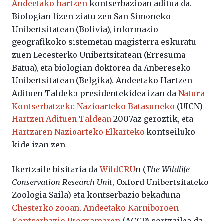
Andeetako hartzen
kontserbazioan aditua da.
Biologian lizentziatu zen San Simoneko
Unibertsitatean (Bolivia), informazio
geografikoko sistemetan magisterra eskuratu
zuen Lecesterko Unibertsitatean (Erresuma
Batua), eta biologian doktorea da Anbereseko
Unibertsitatean (Belgika). Andeetako Hartzen
Adituen Taldeko presidentekidea izan da
Natura
Kontserbatzeko Nazioarteko Batasuneko
(UICN)
Hartzen Adituen Taldean
2007az geroztik, eta
Hartzaren Nazioarteko Elkarteko
kontseiluko
kide izan zen.
Ikertzaile bisitaria da
WildCRU
n (
The Wildlife
Conservation Research Unit
, Oxford Unibertsitateko
Zoologia Saila) eta kontserbazio bekaduna
Chesterko zooan
.
Andeetako Karniboroen
Kontserbazio Programaren
(ACCP) sortzailea da,