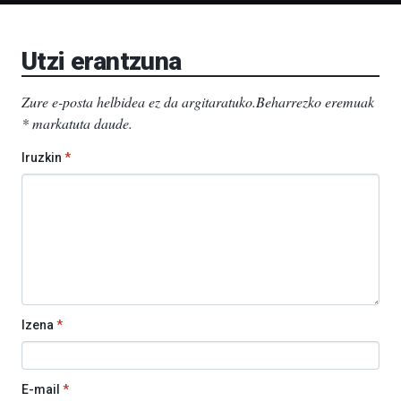
Bizkaia
Aretoa-
EHU…
Utzi erantzuna
Zure e-posta helbidea ez da argitaratuko.
Beharrezko eremuak
*
markatuta daude
.
Iruzkin
*
Izena
*
E-mail
*