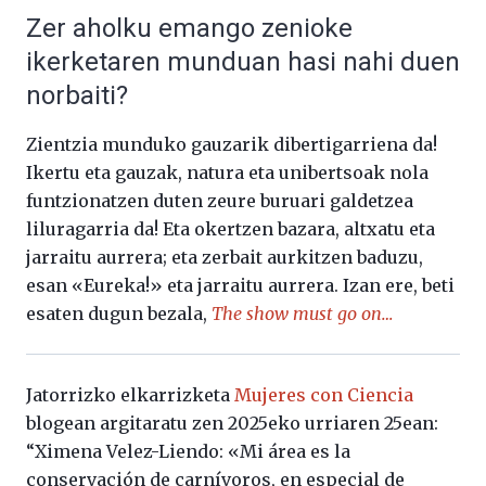
Zer aholku emango zenioke
ikerketaren munduan hasi nahi duen
norbaiti?
Zientzia munduko gauzarik dibertigarriena da!
Ikertu eta gauzak, natura eta unibertsoak nola
funtzionatzen duten zeure buruari galdetzea
liluragarria da! Eta okertzen bazara, altxatu eta
jarraitu aurrera; eta zerbait aurkitzen baduzu,
esan «Eureka!» eta jarraitu aurrera. Izan ere, beti
esaten dugun bezala,
The show must go on…
Jatorrizko elkarrizketa
Mujeres con Ciencia
blogean argitaratu zen 2025eko urriaren 25ean:
“Ximena Velez-Liendo: «Mi área es la
conservación de carnívoros, en especial de