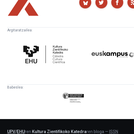
Argitaratzailea:
Kultura
Euskampus
Zientifikoko
Fundazioa
Katedra
Babeslea:
Eusko
Jaurlaritza
-
Lehendakaritza
UPV
/
EHU
ren
Kultura Zientifikoko Katedra
ren bloga
—
ISSN