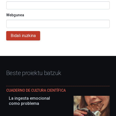
Webgunea
Bidali iruzkina
Beste proiektu batzuk
CUADERNO DE CULTURA CIENTÍFICA
La ingesta emocional
como problema