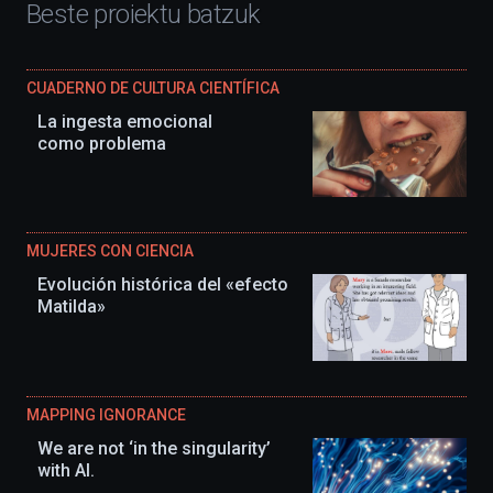
Beste proiektu batzuk
CUADERNO DE CULTURA CIENTÍFICA
La ingesta emocional
como problema
MUJERES CON CIENCIA
Evolución histórica del «efecto
Matilda»
MAPPING IGNORANCE
We are not ‘in the singularity’
with AI.