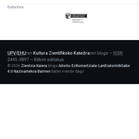
Babeslea:
Eusko
Jaurlaritza
-
Lehendakaritza
UPV
/
EHU
ren
Kultura Zientifikoko Katedra
ren bloga
—
ISSN
2445-3897
—
Bilbon editatua
©
2026
Zientzia Kaiera
bloga
Aitortu-EzKomertziala-LanEratorririkGabe
4.0 Nazioartekoa Baimen
baten mende dago