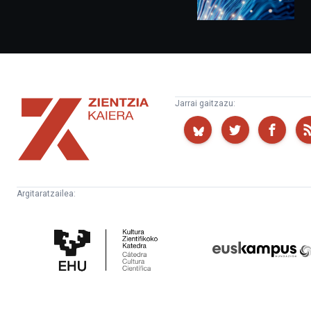
Zientzia
Jarrai gaitzazu:
Kaiera
Argitaratzailea:
Kultura
Euskampus
Zientifikoko
Fundazioa
Katedra