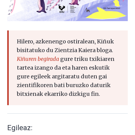
Hilero, azkenengo ostiralean, Kiñuk
bisitatuko du Zientzia Kaiera bloga.
Kiñuren begirada
gure triku txikiaren
tartea izango da eta haren eskutik
gure egileek argitaratu duten gai
zientifikoren bati buruzko daturik
bitxienak ekarriko dizkigu fin.
Egileaz: