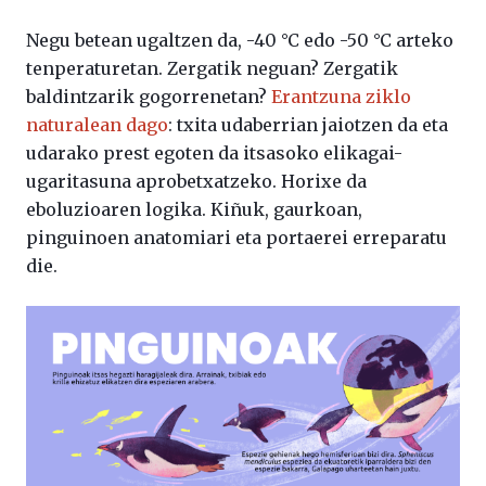
Negu betean ugaltzen da, -40 °C edo -50 °C arteko
tenperaturetan. Zergatik neguan? Zergatik
baldintzarik gogorrenetan?
Erantzuna ziklo
naturalean dago
: txita udaberrian jaiotzen da eta
udarako prest egoten da itsasoko elikagai-
ugaritasuna aprobetxatzeko. Horixe da
eboluzioaren logika. Kiñuk, gaurkoan,
pinguinoen anatomiari eta portaerei erreparatu
die.