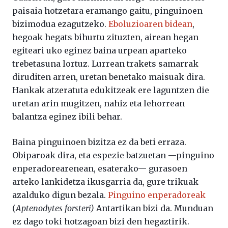
paisaia hotzetara eramango gaitu, pinguinoen
bizimodua ezagutzeko.
Eboluzioaren bidean
,
hegoak hegats bihurtu zituzten, airean hegan
egiteari uko eginez baina urpean aparteko
trebetasuna lortuz. Lurrean trakets samarrak
diruditen arren, uretan benetako maisuak dira.
Hankak atzeratuta edukitzeak ere laguntzen die
uretan arin mugitzen, nahiz eta lehorrean
balantza eginez ibili behar.
Baina pinguinoen bizitza ez da beti erraza.
Obiparoak dira, eta espezie batzuetan —pinguino
enperadorearenean, esaterako— gurasoen
arteko lankidetza ikusgarria da, gure trikuak
azalduko digun bezala.
Pinguino enperadoreak
(
Aptenodytes forsteri)
Antartikan bizi da. Munduan
ez dago toki hotzagoan bizi den hegaztirik.