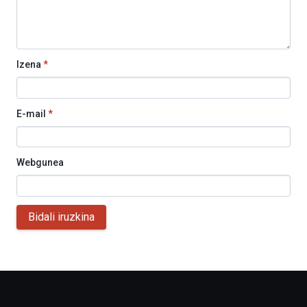
Izena
*
E-mail
*
Webgunea
Bidali iruzkina