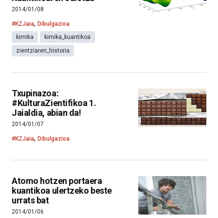
2014/01/08
,
#KZJaia
Dibulgazioa
kimika
kimika_kuantikoa
zientziaren_historia
Txupinazoa:
#KulturaZientifikoa 1.
Jaialdia, abian da!
2014/01/07
,
#KZJaia
Dibulgazioa
Atomo hotzen portaera
kuantikoa ulertzeko beste
urrats bat
2014/01/06