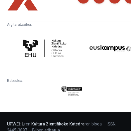
Argitaratzailea:
Kultura
Euskampus
Zientifikoko
Fundazioa
Katedra
Babeslea:
Eusko
Jaurlaritza
-
Lehendakaritza
UPV
/
EHU
ren
Kultura Zientifikoko Katedra
ren bloga
—
ISSN
2445-3897
—
Bilbon editatua