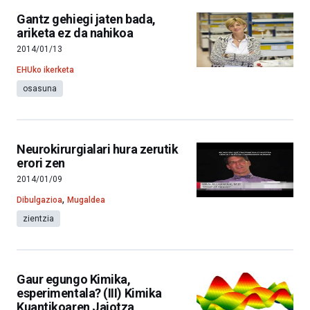
Gantz gehiegi jaten bada,
ariketa ez da nahikoa
2014/01/13
EHUko ikerketa
osasuna
Neurokirurgialari hura zerutik
erori zen
2014/01/09
,
Dibulgazioa
Mugaldea
zientzia
Gaur egungo Kimika,
esperimentala? (III) Kimika
Kuantikoaren Jaiotza