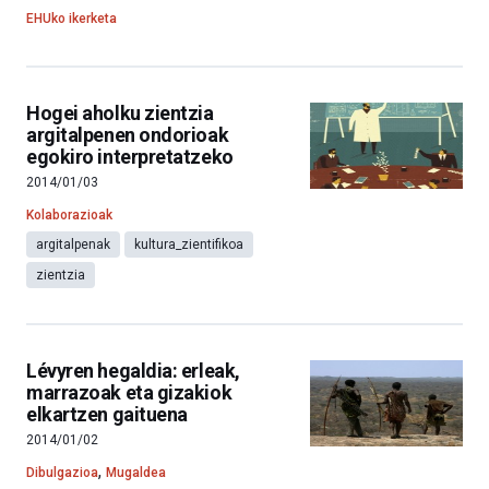
EHUko ikerketa
Hogei aholku zientzia
argitalpenen ondorioak
egokiro interpretatzeko
2014/01/03
Kolaborazioak
argitalpenak
kultura_zientifikoa
zientzia
Lévyren hegaldia: erleak,
marrazoak eta gizakiok
elkartzen gaituena
2014/01/02
,
Dibulgazioa
Mugaldea