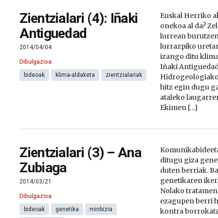
Zientzialari (4): Iñaki
Euskal Herriko a
onekoa al da? Ze
Antiguedad
lurrean burutzen
lurrazpiko ureta
2014/04/04
izango ditu klim
Dibulgazioa
Iñaki Antigueda
bideoak
klima-aldaketa
zientzialariak
Hidrogeologiako
hitz egin dugu ga
ataleko laugarre
Ekimen […]
Zientzialari (3) – Ana
Komunikabideeta
ditugu giza gene
Zubiaga
duten berriak. Ba
genetikaren iker
2014/03/21
Nolako tratamen
Dibulgazioa
ezagupen berri h
bideoak
genetika
minbizia
kontra borrokatz