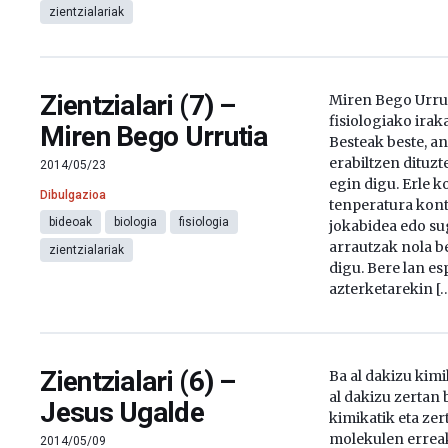
zientzialariak
Zientzialari (7) –
Miren Bego Urru
fisiologiako ira
Miren Bego Urrutia
Besteak beste, an
erabiltzen dituz
2014/05/23
egin digu. Erle k
Dibulgazioa
tenperatura kon
bideoak
biologia
fisiologia
jokabidea edo s
arrautzak nola b
zientzialariak
digu. Bere lan e
azterketarekin [
Zientzialari (6) –
Ba al dakizu kimi
al dakizu zertan
Jesus Ugalde
kimikatik eta zer
molekulen errea
2014/05/09