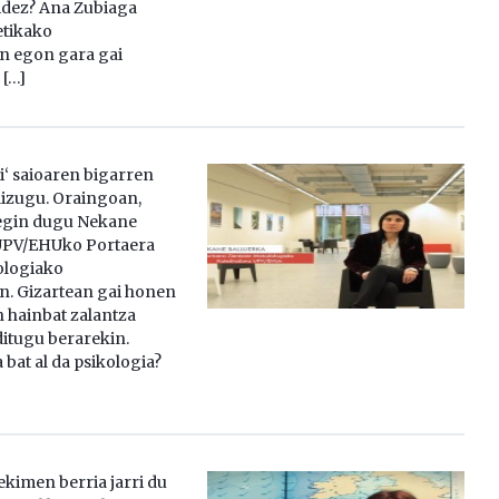
bidez? Ana Zubiaga
tikako
n egon gara gai
 […]
ri‘ saioaren bigarren
dizugu. Oraingoan,
 egin dugu Nekane
 UPV/EHUko Portaera
ologiako
n. Gizartean gai honen
 hainbat zalantza
ditugu berarekin.
 bat al da psikologia?
ekimen berria jarri du