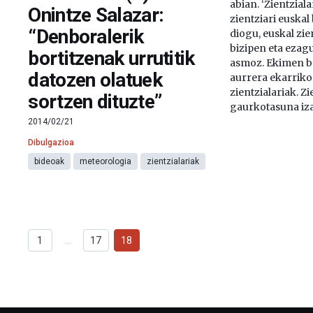
abian. ‘Zientziala
Onintze Salazar:
zientziari euska
“Denboralerik
diogu, euskal zie
bizipen eta ezag
bortitzenak urrutitik
asmoz. Ekimen b
datozen olatuek
aurrera ekarriko 
zientzialariak. Z
sortzen dituzte”
gaurkotasuna iza
2014/02/21
Dibulgazioa
bideoak
meteorologia
zientzialariak
1
…
17
18