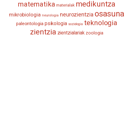
medikuntza
matematika
materialak
osasuna
neurozientzia
mikrobiologia
neurologia
teknologia
psikologia
paleontologia
soziologia
zientzia
zientzialariak
zoologia