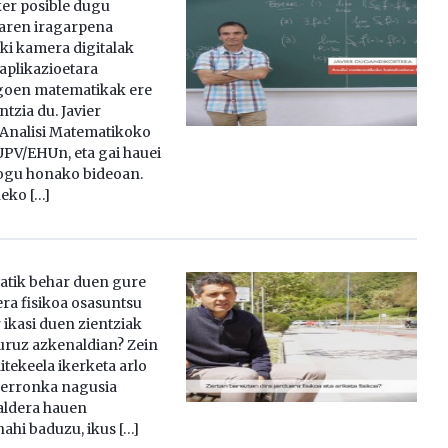
er posible dugu
iaren iragarpena
zki kamera digitalak
 aplikazioetara
goen matematikak ere
tzia du. Javier
Analisi Matematikoko
PV/EHUn, eta gai hauei
iogu honako bideoan.
neko […]
gatik behar duen gure
ra fisikoa osasuntsu
 ikasi duen zientziak
buruz azkenaldian? Zein
itekeela ikerketa arlo
erronka nagusia
aldera hauen
ahi baduzu, ikus […]