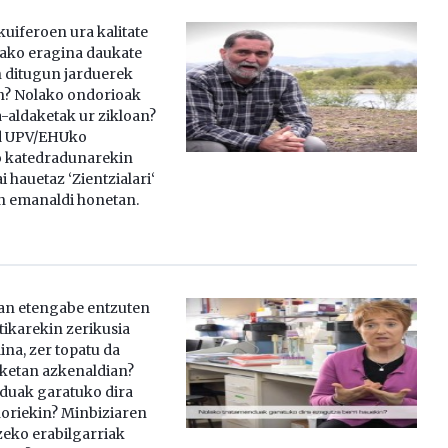
kuiferoen ura kalitate
lako eragina daukate
 ditugun jarduerek
n? Nolako ondorioak
a-aldaketak ur zikloan?
d UPV/EHUko
 katedradunarekin
i hauetaz ‘Zientzialari‘
n emanaldi honetan.
n etengabe entzuten
tikarekin zerikusia
ina, zer topatu da
ketan azkenaldian?
duak garatuko dira
oriekin? Minbiziaren
eko erabilgarriak