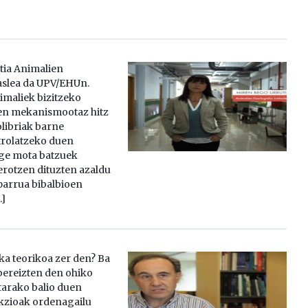
tia Animalien
kaslea da UPV/EHUn.
imaliek bizitzeko
ten mekanismootaz hitz
olibriak barne
trolatzeko duen
uge mota batzuek
erotzen dituzten azaldu
sparrua bibalbioen
…]
ka teorikoa zer den? Ba
 bereizten den ohiko
tarako balio duen
kzioak ordenagailu