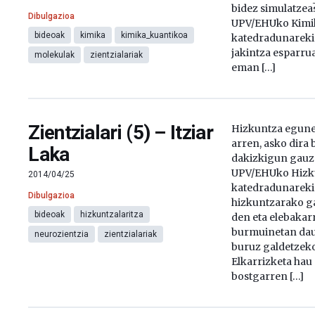
bidez simulatzea
Dibulgazioa
UPV/EHUko Kimik
bideoak
kimika
kimika_kuantikoa
katedradunareki
jakintza esparrua
molekulak
zientzialariak
eman […]
Zientzialari (5) – Itziar
Hizkuntza egune
arren, asko dira 
Laka
dakizkigun gauza
UPV/EHUko Hizku
2014/04/25
katedradunareki
Dibulgazioa
hizkuntzarako g
bideoak
hizkuntzalaritza
den eta elebakar
burmuinetan dau
neurozientzia
zientzialariak
buruz galdetzeko
Elkarrizketa hau 
bostgarren […]