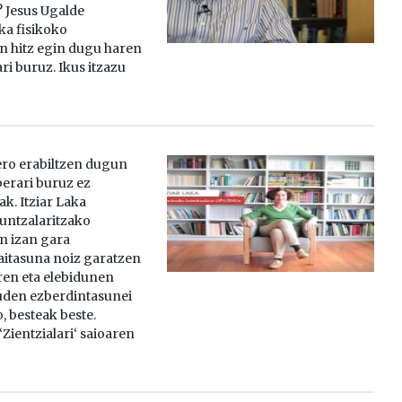
? Jesus Ugalde
a fisikoko
n hitz egin dugu haren
ri buruz. Ikus itzazu
ro erabiltzen dugun
berari buruz ez
k. Itziar Laka
ntzalaritzako
n izan gara
aitasuna noiz garatzen
ren eta elebidunen
den ezberdintasunei
, besteak beste.
‘Zientzialari‘ saioaren