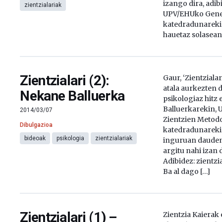
izango dira, adi
zientzialariak
UPV/EHUko Gene
katedradunareki
hauetaz solasean
Zientzialari (2):
Gaur, ‘Zientziala
atala aurkezten 
Nekane Balluerka
psikologiaz hitz
Balluerkarekin,
2014/03/07
Zientzien Metod
Dibulgazioa
katedradunareki
bideoak
psikologia
zientzialariak
inguruan dauden
argitu nahi izan 
Adibidez: zientzia
Ba al dago […]
Zientzialari (1) –
Zientzia Kaierak 