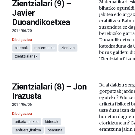
Zientzialari (9) –
Matematikari esk
biharko egurald
Javier
jakitea edo arga
Duoandikoetxea
erabiltzea. Baina
zuzenduta ez da
2014/06/20
berebiziko garran
Duoandikoetxea 
Dibulgazioa
katedraduna da U
bideoak
matematika
zientzia
buruz galdetu d
zientzialariak
‘Zientzialari‘ ize
Zientzialari (8) – Jon
Ba al dakizu zer
gorputzak jardue
Irazusta
egoteko? Edo zer
ariketa fisikoei 
2014/06/06
uste duzu izan da
Dibulgazioa
honetan dagoen 
ariketa_fisikoa
bideoak
etorkizunean? G
erantzuna jakin n
jarduera_fisikoa
osasuna