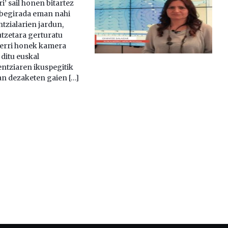
ri’ sail honen bitartez
l begirada eman nahi
ntzialarien jardun,
utzetara gerturatu
erri honek kamera
ditu euskal
ientziaren ikuspegitik
n dezaketen gaien […]