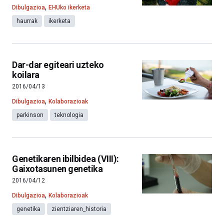
,
Dibulgazioa
EHUko ikerketa
haurrak
ikerketa
Dar-dar egiteari uzteko
koilara
2016/04/13
,
Dibulgazioa
Kolaborazioak
parkinson
teknologia
Genetikaren ibilbidea (VIII):
Gaixotasunen genetika
2016/04/12
,
Dibulgazioa
Kolaborazioak
genetika
zientziaren_historia