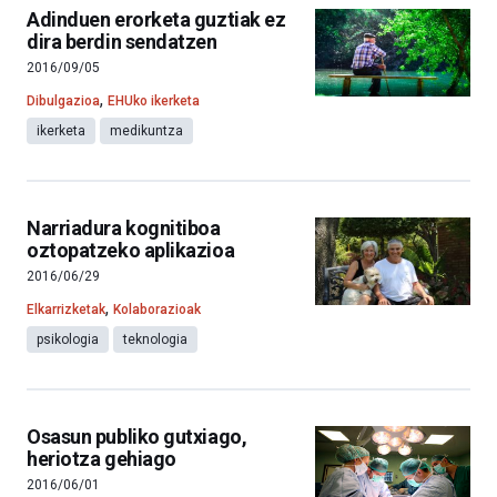
Adinduen erorketa guztiak ez
dira berdin sendatzen
2016/09/05
,
Dibulgazioa
EHUko ikerketa
ikerketa
medikuntza
Narriadura kognitiboa
oztopatzeko aplikazioa
2016/06/29
,
Elkarrizketak
Kolaborazioak
psikologia
teknologia
Osasun publiko gutxiago,
heriotza gehiago
2016/06/01