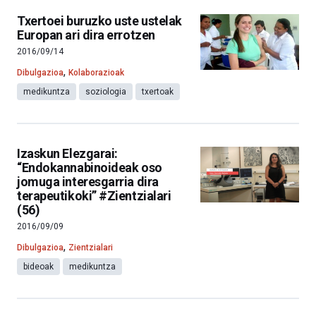
Txertoei buruzko uste ustelak
Europan ari dira errotzen
2016/09/14
,
Dibulgazioa
Kolaborazioak
medikuntza
soziologia
txertoak
Izaskun Elezgarai:
“Endokannabinoideak oso
jomuga interesgarria dira
terapeutikoki” #Zientzialari
(56)
2016/09/09
,
Dibulgazioa
Zientzialari
bideoak
medikuntza