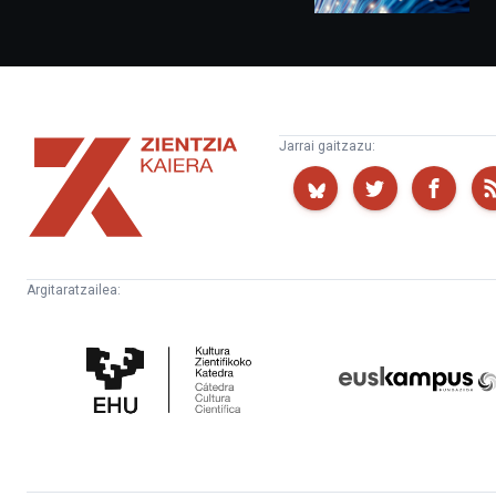
Zientzia
Jarrai gaitzazu:
Kaiera
Argitaratzailea:
Kultura
Euskampus
Zientifikoko
Fundazioa
Katedra