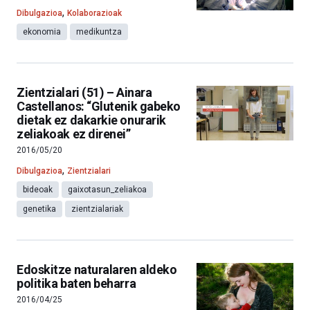
,
Dibulgazioa
Kolaborazioak
ekonomia
medikuntza
Zientzialari (51) – Ainara
Castellanos: “Glutenik gabeko
dietak ez dakarkie onurarik
zeliakoak ez direnei”
2016/05/20
,
Dibulgazioa
Zientzialari
bideoak
gaixotasun_zeliakoa
genetika
zientzialariak
Edoskitze naturalaren aldeko
politika baten beharra
2016/04/25