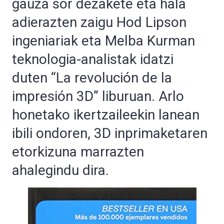
gauza sor dezakete eta hala
adierazten zaigu Hod Lipson
ingeniariak eta Melba Kurman
teknologia-analistak idatzi
duten “La revolución de la
impresión 3D” liburuan. Arlo
honetako ikertzaileekin lanean
ibili ondoren, 3D inprimaketaren
etorkizuna marrazten
ahalegindu dira.