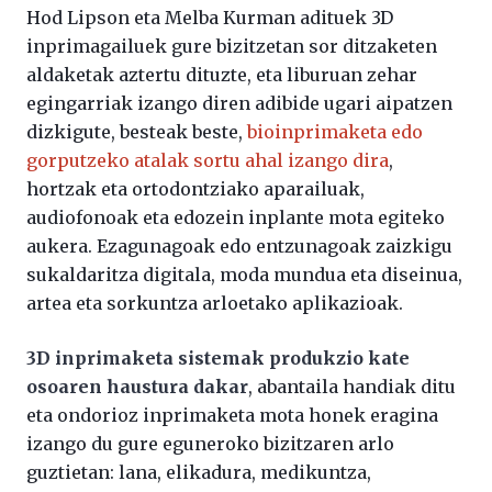
Hod Lipson eta Melba Kurman adituek 3D
inprimagailuek gure bizitzetan sor ditzaketen
aldaketak aztertu dituzte, eta liburuan zehar
egingarriak izango diren adibide ugari aipatzen
dizkigute, besteak beste,
bioinprimaketa edo
gorputzeko atalak sortu ahal izango dira
,
hortzak eta ortodontziako aparailuak,
audiofonoak eta edozein inplante mota egiteko
aukera. Ezagunagoak edo entzunagoak zaizkigu
sukaldaritza digitala, moda mundua eta diseinua,
artea eta sorkuntza arloetako aplikazioak.
3D inprimaketa sistemak produkzio kate
osoaren haustura dakar
, abantaila handiak ditu
eta ondorioz inprimaketa mota honek eragina
izango du gure eguneroko bizitzaren arlo
guztietan: lana, elikadura, medikuntza,