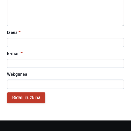
Izena
*
E-mail
*
Webgunea
Bidali iruzkina