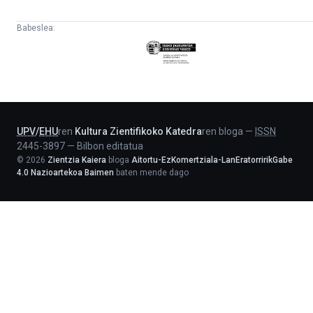
Babeslea:
Eusko
Jaurlaritza
-
Lehendakaritza
UPV
/
EHU
ren
Kultura Zientifikoko Katedra
ren bloga
—
ISSN
2445-3897
—
Bilbon editatua
©
2026
Zientzia Kaiera
bloga
Aitortu-EzKomertziala-LanEratorririkGabe
4.0 Nazioartekoa Baimen
baten mende dago