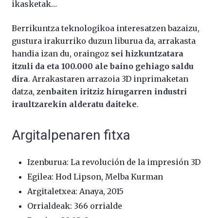
ikasketak…
Berrikuntza teknologikoa interesatzen bazaizu,
gustura irakurriko duzun liburua da, arrakasta
handia izan du, oraingoz
sei hizkuntzatara
itzuli da eta 100.000 ale baino gehiago saldu
dira
. Arrakastaren arrazoia 3D inprimaketan
datza,
zenbaiten iritziz hirugarren industri
iraultzarekin alderatu daiteke
.
Argitalpenaren fitxa
Izenburua: La revolución de la impresión 3D
Egilea: Hod Lipson, Melba Kurman
Argitaletxea: Anaya, 2015
Orrialdeak: 366 orrialde