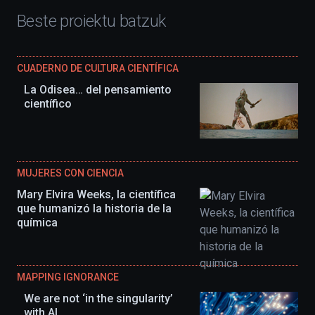
Beste proiektu batzuk
CUADERNO DE CULTURA CIENTÍFICA
La Odisea… del pensamiento
científico
MUJERES CON CIENCIA
Mary Elvira Weeks, la científica
que humanizó la historia de la
química
MAPPING IGNORANCE
We are not ‘in the singularity’
with AI.