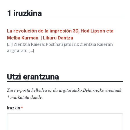
EHU…
1
iruzkina
La revolución de la impresión 3D, Hod Lipson eta
Melba Kurman. | Liburu Dantza
[…] Zientzia Kaiera: Post hau jatorriz Zientzia Kaieran
argitaratu […]
Utzi erantzuna
Zure e-posta helbidea ez da argitaratuko.
Beharrezko eremuak
*
markatuta daude
.
Iruzkin
*