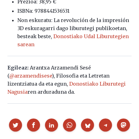
Prezioa: 38,95 €
ISBNa: 9788441536531
Non eskuratu: La revolución de la impresión
3D eskuragarri dago liburutegi publikoetan,
besteak beste,
Donostiako Udal Liburutegien
sarean
Egileaz:
Arantxa Arzamendi Sesé
(
@arzamendisese
), Filosofia eta Letretan
lizentziatua da eta egun,
Donostiako Liburutegi
Nagusia
ren arduraduna da.
Partekatu