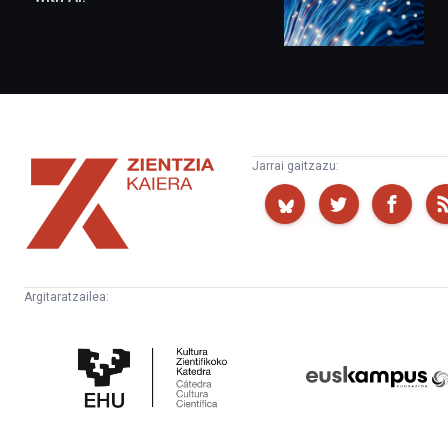
Zientzia
Jarrai gaitzazu:
Kaiera
Argitaratzailea:
Kultura
Euskampus
Zientifikoko
Fundazioa
Katedra