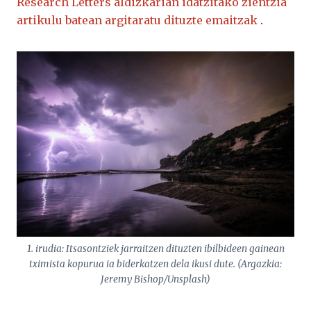
Research Letters aldizkarian idatzitako zientzia
artikulu batean argitaratu dituzte emaitzak
.
1. irudia: Itsasontziek jarraitzen dituzten ibilbideen gainean
tximista kopurua ia biderkatzen dela ikusi dute. (Argazkia:
Jeremy Bishop/Unsplash)