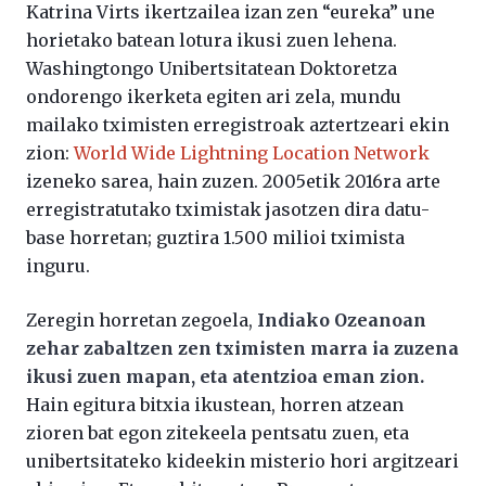
Katrina Virts ikertzailea izan zen “eureka” une
horietako batean lotura ikusi zuen lehena.
Washingtongo Unibertsitatean Doktoretza
ondorengo ikerketa egiten ari zela, mundu
mailako tximisten erregistroak aztertzeari ekin
zion:
World Wide Lightning Location Network
izeneko sarea, hain zuzen. 2005etik 2016ra arte
erregistratutako tximistak jasotzen dira datu-
base horretan; guztira 1.500 milioi tximista
inguru.
Zeregin horretan zegoela,
Indiako Ozeanoan
zehar zabaltzen zen tximisten marra ia zuzena
ikusi zuen mapan, eta atentzioa eman zion.
Hain egitura bitxia ikustean, horren atzean
zioren bat egon zitekeela pentsatu zuen, eta
unibertsitateko kideekin misterio hori argitzeari