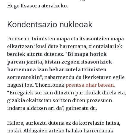
Hego Itsasora ateratzeko.
Kondentsazio nukleoak
Funtsean, tximisten mapa eta itsasontzien mapa
elkartzean ikusi dute harremana, zientzialariek
beraiek aitortu dutenez. “
Bi mapa horiek
parean jarrita, bistan zegoen itsasontziek
harremana izan behar zutela tximisten
sorrerarekin
”, nabarmendu du ikerketaren egile
nagusi Joel Thorntonek
prentsa ohar batean
.
“Erregaiek sortzen dituzten partikulak direla eta,
gizakia ekaitzetan sortzen diren prozesuen
indarra aldatzen ari da”, gaineratu du.
Halere, aurkeztu dutena ez da korrelazio hutsa,
noski. Aldagaien arteko halako harremanak