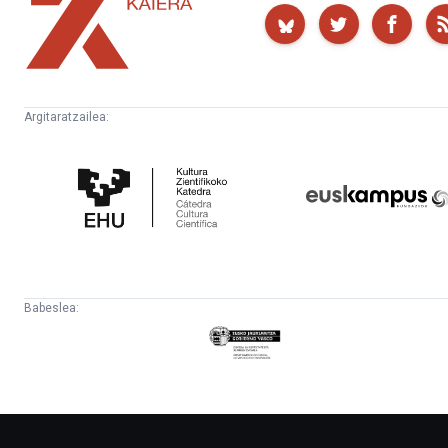
Kaiera
Argitaratzailea:
Kultura
Euskampus
Zientifikoko
Fundazioa
Katedra
Babeslea:
Eusko
Jaurlaritza
-
Lehendakaritza