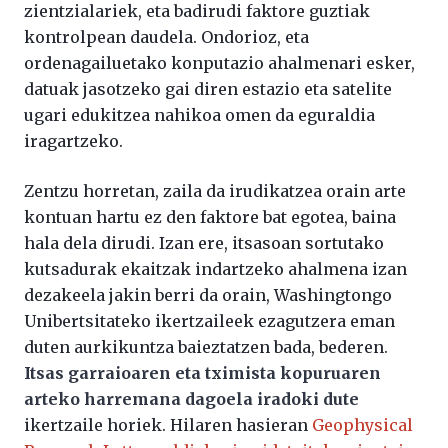
zientzialariek, eta badirudi faktore guztiak
kontrolpean daudela. Ondorioz, eta
ordenagailuetako konputazio ahalmenari esker,
datuak jasotzeko gai diren estazio eta satelite
ugari edukitzea nahikoa omen da eguraldia
iragartzeko.
Zentzu horretan, zaila da irudikatzea orain arte
kontuan hartu ez den faktore bat egotea, baina
hala dela dirudi. Izan ere, itsasoan sortutako
kutsadurak ekaitzak indartzeko ahalmena izan
dezakeela jakin berri da orain, Washingtongo
Unibertsitateko ikertzaileek ezagutzera eman
duten aurkikuntza baieztatzen bada, bederen.
Itsas garraioaren eta tximista kopuruaren
arteko harremana dagoela iradoki dute
ikertzaile horiek. Hilaren hasieran
Geophysical