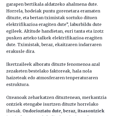
garapen bertikala aldatzeko ahalmena dute.
Horrela, hodeiak puntu gorenetara eramaten
dituzte, eta bertan tximistak sortuko dituen
elektrifikazioa eragiten dute”, laburbildu dute
egileek. Altitude handietan, euri tanta eta izotz
pusken arteko talkek elektrifikazioa eragiten
dute. Tximistak, beraz, ekaitzaren indarraren
erakusle dira.
Ikertzaileek alboratu dituzte fenomenoa azal
zezaketen bestelako faktoreak, hala nola
haizeteak edo atmosferaren tenperaturaren
estruktura.
Ozeanoak zeharkatzen dituztenean, merkantzia
ontziek etengabe isurtzen dituzte horrelako
ihesak.
Ondorioztatu dute, beraz, itsasontziek