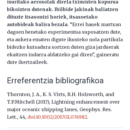
isuritako aerosolak direla tximisten kopurua
bikoizten dutenak. Ibilbide jakinak baliatzen
dituzte itsasontzi horiek, itsasoetako
autobideak balira bezala
. “Errei hauek martxan
dagoen benetako esperimentua suposatzen dute,
eta aukera ematen digute ikusteko nola partikula
bidezko kutsadura sortzen duten giza jarduerak
ekaitzen indarra aldatzeko gai diren”, gaineratu
dute ikertzaileek.
Erreferentzia bibliografikoa
Thornton, J. A., K. S. Virts, R.H. Holzworth, and
T.P.Mitchell (2017), Lightning enhancement over
major oceanic shipping lanes, Geophys. Res.
Lett., 44,
doi:10.1002/2017GL074982
.