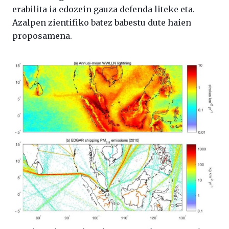
erabilita ia edozein gauza defenda liteke eta.
Azalpen zientifiko batez babestu dute haien
proposamena.