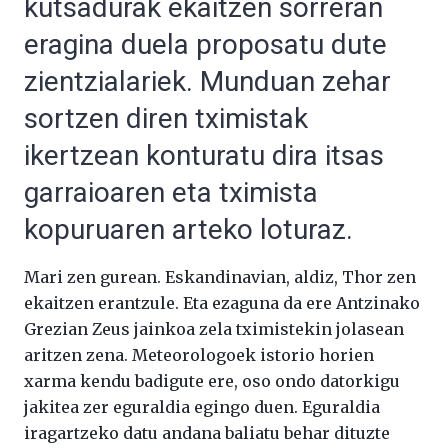
kutsadurak ekaitzen sorreran
eragina duela proposatu dute
zientzialariek. Munduan zehar
sortzen diren tximistak
ikertzean konturatu dira itsas
garraioaren eta tximista
kopuruaren arteko loturaz.
Mari zen gurean. Eskandinavian, aldiz, Thor zen
ekaitzen erantzule. Eta ezaguna da ere Antzinako
Grezian Zeus jainkoa zela tximistekin jolasean
aritzen zena. Meteorologoek istorio horien
xarma kendu badigute ere, oso ondo datorkigu
jakitea zer eguraldia egingo duen. Eguraldia
iragartzeko datu andana baliatu behar dituzte