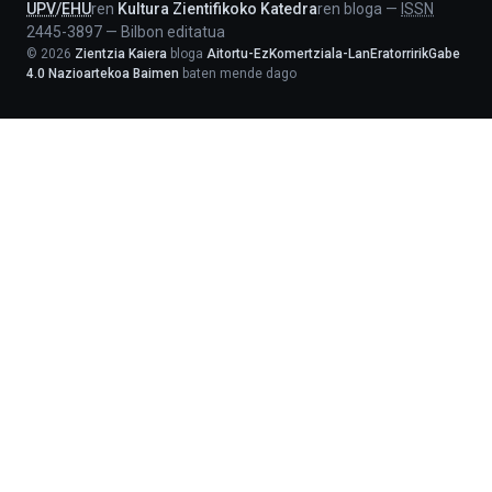
UPV
/
EHU
ren
Kultura Zientifikoko Katedra
ren bloga
—
ISSN
2445-3897
—
Bilbon editatua
©
2026
Zientzia Kaiera
bloga
Aitortu-EzKomertziala-LanEratorririkGabe
4.0 Nazioartekoa Baimen
baten mende dago