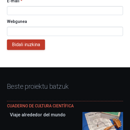
E-mail
*
Webgunea
Bidali iruzkina
Beste proiektu batzuk
CUADERNO DE CULTURA CIENTÍFICA
Viaje alrededor del mundo