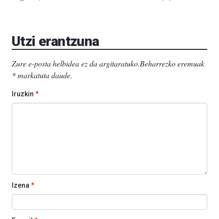
Utzi erantzuna
Zure e-posta helbidea ez da argitaratuko.
Beharrezko eremuak
*
markatuta daude
.
Iruzkin
*
Izena
*