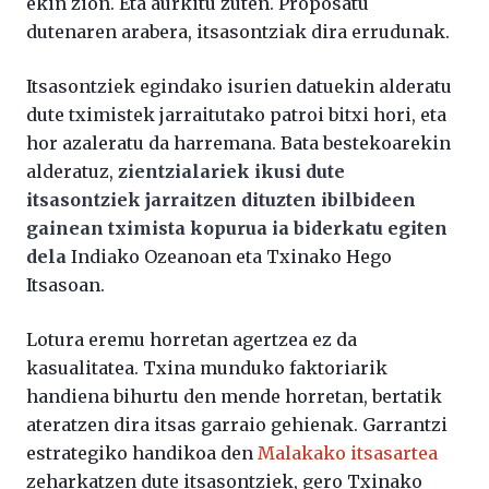
ekin zion. Eta aurkitu zuten. Proposatu
dutenaren arabera, itsasontziak dira errudunak.
Itsasontziek egindako isurien datuekin alderatu
dute tximistek jarraitutako patroi bitxi hori, eta
hor azaleratu da harremana. Bata bestekoarekin
alderatuz,
zientzialariek ikusi dute
itsasontziek jarraitzen dituzten ibilbideen
gainean tximista kopurua ia biderkatu egiten
dela
Indiako Ozeanoan eta Txinako Hego
Itsasoan.
Lotura eremu horretan agertzea ez da
kasualitatea. Txina munduko faktoriarik
handiena bihurtu den mende horretan, bertatik
ateratzen dira itsas garraio gehienak. Garrantzi
estrategiko handikoa den
Malakako itsasartea
zeharkatzen dute itsasontziek, gero Txinako