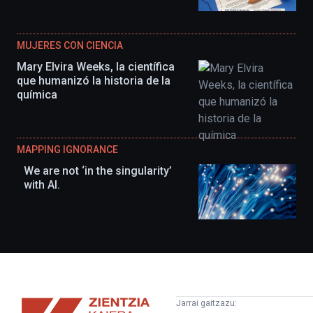
MUJERES CON CIENCIA
Mary Elvira Weeks, la científica
que humanizó la historia de la
química
MAPPING IGNORANCE
We are not ‘in the singularity’
with AI.
Zientzia
Jarrai gaitzazu: