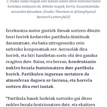
2. irudia: Goiko mapak urte batean izaten diren tximisten batez
bestekoa erakusten du. Beheko mapak, berriz, itsasontzietako
aerosolen kutsadura. (Irudia: Thornton et al/Geophysical
Research Letters/AGU)
Errekuntza motor guztiek ihesak sortzen dituzte.
Isuri horiek kedarreko partikula ñimiñoak
daramatzate, eta baita nitrogenozko zein
sufrezko konposatuak ere. Aerosolak dira
horiek, eta hiri handietan sortu ohi den gandua
eragiten dute. Baina, era berean,
kondentsazio
nukleo bezala funtzionatzen dute partikula
horiek. Partikulen inguruan metatzen da
atmosferan dagoen ur-lurruna, eta horrela
sortzen dira euri tantak
.
“Partikula hauek hodeiak sortzeko gai diren
nukleo bezala funtzionatzen dute, eta ekaitzen