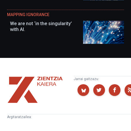
MAPPING IGNORANCE
We are not ‘in the singularity’
with AI.
Zientzia
Jarrai gaitzazu:
Kaiera
Argitaratzailea:
Kultura
Euskampus