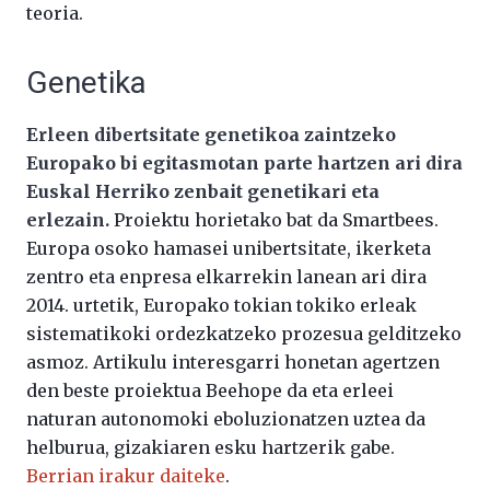
teoria.
Genetika
Erleen dibertsitate genetikoa zaintzeko
Europako bi egitasmotan parte hartzen ari dira
Euskal Herriko zenbait genetikari eta
erlezain.
Proiektu horietako bat da Smartbees.
Europa osoko hamasei unibertsitate, ikerketa
zentro eta enpresa elkarrekin lanean ari dira
2014. urtetik, Europako tokian tokiko erleak
sistematikoki ordezkatzeko prozesua gelditzeko
asmoz. Artikulu interesgarri honetan agertzen
den beste proiektua Beehope da eta erleei
naturan autonomoki eboluzionatzen uztea da
helburua, gizakiaren esku hartzerik gabe.
Berrian irakur daiteke
.