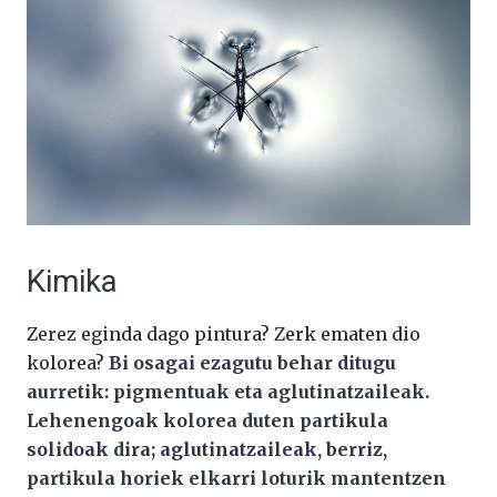
Kimika
Zerez eginda dago pintura? Zerk ematen dio
kolorea?
Bi osagai ezagutu behar ditugu
aurretik: pigmentuak eta aglutinatzaileak.
Lehenengoak kolorea duten partikula
solidoak dira; aglutinatzaileak, berriz,
partikula horiek elkarri loturik mantentzen