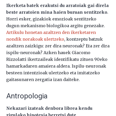
Ikerketa batek erakutsi du arratoiak gai direla
beste arratoien mina haien buruan sentitzeko
.
Horri esker, gizakiok emozioak sentitzeko
dugun mekanismo biologikoa argitu genezake.
Artikulu honetan azaltzen den ikerketaren
nondik norakoak ulertzeko
, kontzeptu batzuk
azaltzen zaizkigu: zer dira neuronak? Eta zer dira
ispilu-neuronak? Azken hauek Giacomo
Rizzolatti ikertzaileak identifikatu zituen 90eko
hamarkadaren amaiera aldera. Ispilu-neuronak
besteen intentzioak ulertzeko eta imitatzeko
gaitasunaren zergatia izan daiteke.
Antropologia
Nekazari izateak denbora librea kendu
zigulako hipotesia berretsi dute