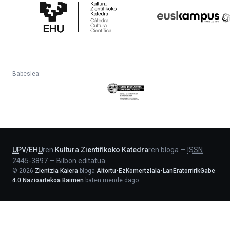
Zientifikoko
Fundazioa
Katedra
Babeslea:
Eusko
Jaurlaritza
-
Lehendakaritza
UPV
/
EHU
ren
Kultura Zientifikoko Katedra
ren bloga
—
ISSN
2445-3897
—
Bilbon editatua
©
2026
Zientzia Kaiera
bloga
Aitortu-EzKomertziala-LanEratorririkGabe
4.0 Nazioartekoa Baimen
baten mende dago