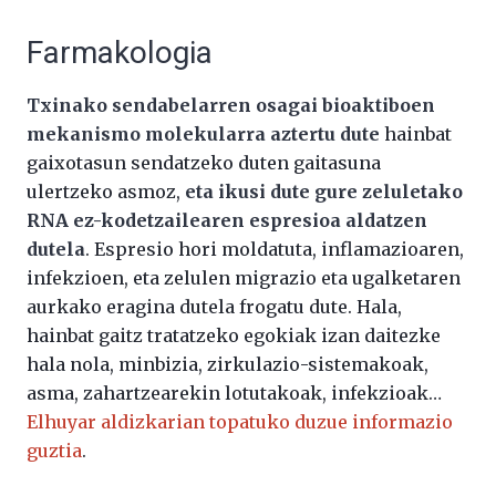
Farmakologia
Txinako sendabelarren osagai bioaktiboen
mekanismo molekularra aztertu dute
hainbat
gaixotasun sendatzeko duten gaitasuna
ulertzeko asmoz,
eta ikusi dute gure zeluletako
RNA ez-kodetzailearen espresioa aldatzen
dutela
. Espresio hori moldatuta, inflamazioaren,
infekzioen, eta zelulen migrazio eta ugalketaren
aurkako eragina dutela frogatu dute. Hala,
hainbat gaitz tratatzeko egokiak izan daitezke
hala nola, minbizia, zirkulazio-sistemakoak,
asma, zahartzearekin lotutakoak, infekzioak…
Elhuyar aldizkarian topatuko duzue informazio
guztia
.