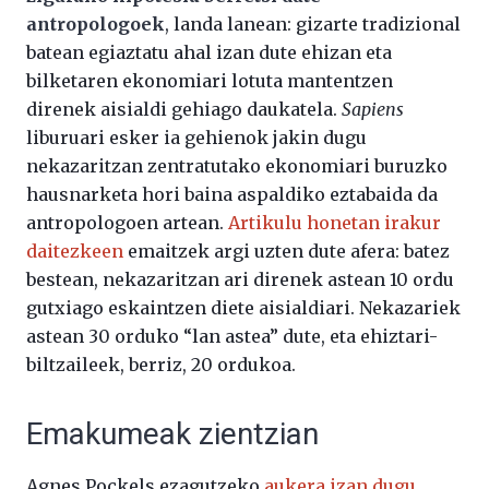
antropologoek
, landa lanean: gizarte tradizional
batean egiaztatu ahal izan dute ehizan eta
bilketaren ekonomiari lotuta mantentzen
direnek aisialdi gehiago daukatela.
Sapiens
liburuari esker ia gehienok jakin dugu
nekazaritzan zentratutako ekonomiari buruzko
hausnarketa hori baina aspaldiko eztabaida da
antropologoen artean.
Artikulu honetan irakur
daitezkeen
emaitzek argi uzten dute afera: batez
bestean, nekazaritzan ari direnek astean 10 ordu
gutxiago eskaintzen diete aisialdiari. Nekazariek
astean 30 orduko “lan astea” dute, eta ehiztari-
biltzaileek, berriz, 20 ordukoa.
Emakumeak zientzian
Agnes Pockels ezagutzeko
aukera izan dugu