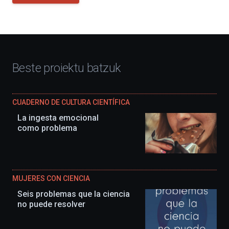
Beste proiektu batzuk
CUADERNO DE CULTURA CIENTÍFICA
La ingesta emocional
como problema
MUJERES CON CIENCIA
Seis problemas que la ciencia
no puede resolver