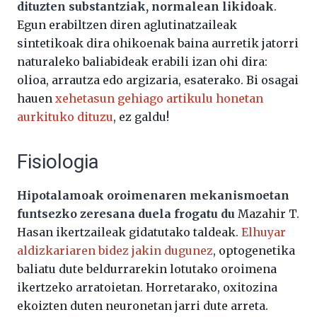
dituzten substantziak, normalean likidoak
.
Egun erabiltzen diren aglutinatzaileak
sintetikoak dira ohikoenak baina aurretik jatorri
naturaleko baliabideak erabili izan ohi dira:
olioa, arrautza edo argizaria, esaterako. Bi osagai
hauen
xehetasun gehiago artikulu honetan
aurkituko dituzu
, ez galdu!
Fisiologia
Hipotalamoak oroimenaren mekanismoetan
funtsezko zeresana duela frogatu du
Mazahir T.
Hasan ikertzaileak gidatutako taldeak.
Elhuyar
aldizkariaren bidez jakin dugunez
, optogenetika
baliatu dute beldurrarekin lotutako oroimena
ikertzeko arratoietan. Horretarako, oxitozina
ekoizten duten neuronetan jarri dute arreta.