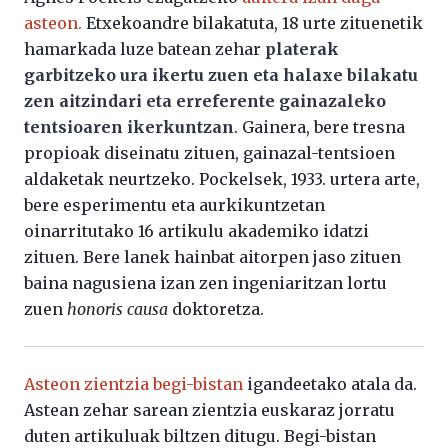
asteon.
Etxekoandre bilakatuta, 18 urte zituenetik
hamarkada luze batean zehar
platerak
garbitzeko ura ikertu zuen eta halaxe bilakatu
zen aitzindari eta erreferente gainazaleko
tentsioaren ikerkuntzan
. Gainera, bere tresna
propioak diseinatu zituen, gainazal-tentsioen
aldaketak neurtzeko. Pockelsek, 1933. urtera arte,
bere esperimentu eta aurkikuntzetan
oinarritutako 16 artikulu akademiko idatzi
zituen. Bere lanek hainbat aitorpen jaso zituen
baina nagusiena izan zen ingeniaritzan lortu
zuen
honoris causa
doktoretza.
Asteon zientzia begi-bistan
igandeetako atala da.
Astean zehar sarean zientzia euskaraz jorratu
duten artikuluak biltzen ditugu. Begi-bistan