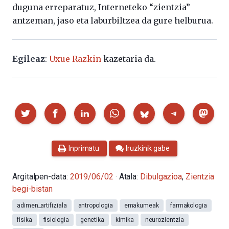
duguna erreparatuz, Interneteko “zientzia”
antzeman, jaso eta laburbiltzea da gure helburua.
Egileaz
:
Uxue Razkin
kazetaria da.
Partekatu
Inprimatu
Iruzkinik gabe
Argitalpen-data:
2019/06/02
· Atala:
Dibulgazioa
,
Zientzia
begi-bistan
adimen_artifiziala
antropologia
emakumeak
farmakologia
fisika
fisiologia
genetika
kimika
neurozientzia