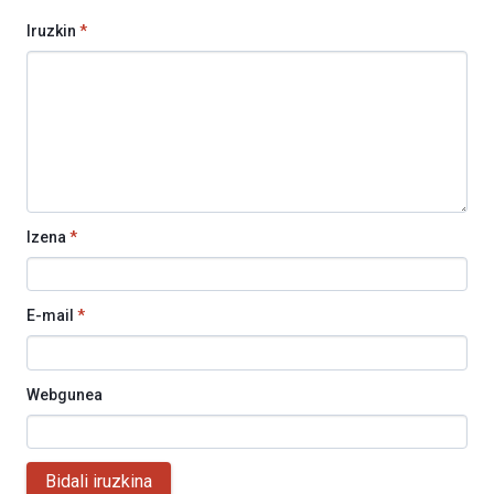
Iruzkin
*
Izena
*
E-mail
*
Webgunea
Bidali iruzkina