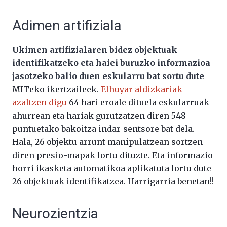
Adimen artifiziala
Ukimen artifizialaren bidez objektuak
identifikatzeko eta haiei buruzko informazioa
jasotzeko balio duen eskularru bat sortu dute
MITeko ikertzaileek.
Elhuyar aldizkariak
azaltzen digu
64 hari eroale dituela eskularruak
ahurrean eta hariak gurutzatzen diren 548
puntuetako bakoitza indar-sentsore bat dela.
Hala, 26 objektu arrunt manipulatzean sortzen
diren presio-mapak lortu dituzte. Eta informazio
horri ikasketa automatikoa aplikatuta lortu dute
26 objektuak identifikatzea. Harrigarria benetan!!
Neurozientzia