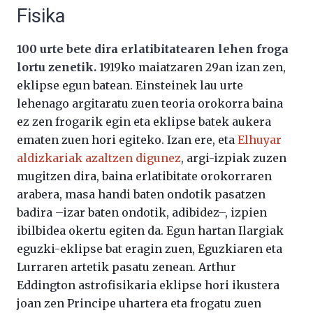
Fisika
100 urte bete dira erlatibitatearen lehen froga
lortu zenetik.
1919ko maiatzaren 29an izan zen,
eklipse egun batean. Einsteinek lau urte
lehenago argitaratu zuen teoria orokorra baina
ez zen frogarik egin eta eklipse batek aukera
ematen zuen hori egiteko. Izan ere, eta
Elhuyar
aldizkariak azaltzen digunez
, argi-izpiak zuzen
mugitzen dira, baina erlatibitate orokorraren
arabera, masa handi baten ondotik pasatzen
badira –izar baten ondotik, adibidez–, izpien
ibilbidea okertu egiten da. Egun hartan Ilargiak
eguzki-eklipse bat eragin zuen, Eguzkiaren eta
Lurraren artetik pasatu zenean. Arthur
Eddington astrofisikaria eklipse hori ikustera
joan zen Principe uhartera eta frogatu zuen