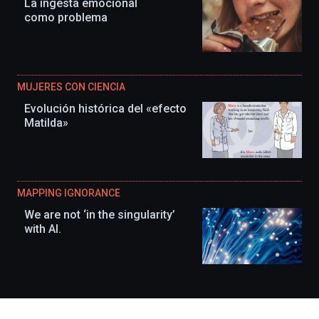
La ingesta emocional
como problema
MUJERES CON CIENCIA
Evolución histórica del «efecto
Matilda»
MAPPING IGNORANCE
We are not ‘in the singularity’
with AI.