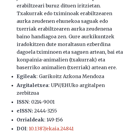
erabiltzeari buruz dituen iritzietan.
Txakurrak edo tximinoak erabiltzearen
aurka zeudenen ehunekoa saguak edo
txerriak erabiltzearen aurka zeudenena
baino handiagoa zen. Gure aurkikuntzek
iradokitzen dute moraltasun ezberdina
dagoela tximinoen eta saguen artean, bai eta
konpainia-animalien (txakurrak) eta
baserriko animalien (txerriak) artean ere.
Egileak
: Garikoitz Azkona Mendoza
Argitaletxea
: UPV/EHUko argitalpen
zerbitzua
ISSN
:
0214-9001
eISSN:
2444-3255
Orrialdeak
: 149-156
DOI
:
10.1387/ekaia.24841