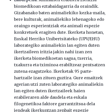
biomedikoan eztabaidagarria da oraindik.
Gizabanako baten animaliekiko kezka-maila,
bere kulturak, animaliekiko lehenagoko edo
oraingo esperientziak eta animali espezie
konkretuek eragiten dute. Ikerketa honetan,
Euskal Herriko Unibertsitateko (UPV/EHU)
laborategiko animaliekin lan egiten duten
ikertzaileen iritzia jakin nahi izan zen
ikerketa biomedikoetan sagua, txerria,
txakurra eta tximinoa erabiltzeaz pentsatzen
zutena ezagutzeko. Ikerketak 95 parte-
hartzaile izan zituen guztira. Gure emaitzek
agerian utzi zuten laborategiko animaliekin
lan egiten duten ikertzaileek haien
erabileraren alde daudela eta eskala
filogenetikoa faktore garrantzitsua dela
jendeak ikerkuntzan zenbait espezie