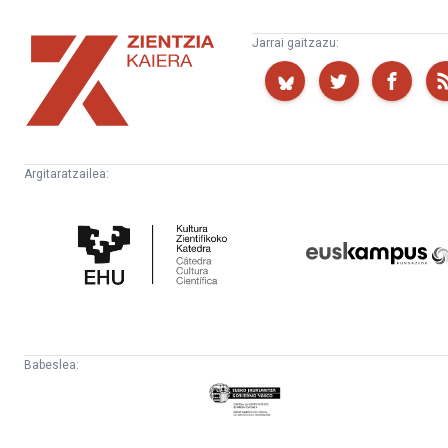
Zientzia
Jarrai gaitzazu:
Kaiera
Argitaratzailea:
Kultura
Euskampus
Zientifikoko
Fundazioa
Katedra
Babeslea:
Eusko
Jaurlaritza
-