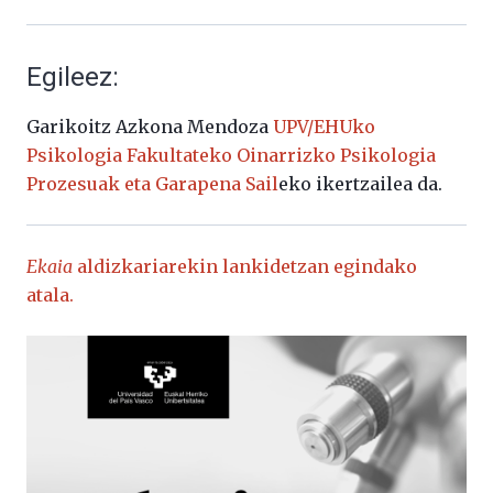
Egileez:
Garikoitz Azkona Mendoza
UPV/EHUko
Psikologia Fakultateko Oinarrizko Psikologia
Prozesuak eta Garapena Sail
eko ikertzailea da.
Ekaia
aldizkariarekin lankidetzan egindako
atala.