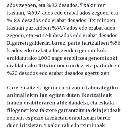
ados zegoen, eta %3.2 desados. Txakurren
kasuan, %69.4 ados edo erabat ados zegoen, eta
%18.9 desados edo erabat desados. Tximinoen
kasuan partaideen %74.7 ados edo erabat ados
zegoen, eta %13.7-k desados edo erabat desados.
Bigarren galderari buruz, parte-hartzaileen %56-
k ados edo erabat ados zeuden genomikoki
eraldatutako 1.000 sagu erabiltzea genomikoki
eraldatutako 10 tximinoen ordez, eta partaideen
%20 desados edo erabat desados agertu zen.
Gure emaitzek agerian utzi zuten
laborategiko
animaliekin lan egiten duten ikertzaileak
hauen erabileraren alde daudela
, eta eskala
filogenetikoa faktore garrantzitsua dela jendeak
zenbait espezie ikerketan erabiltzeari buruz
duen iritzietan. Txakurrak edo tximinoak