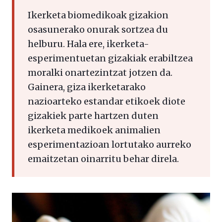
Ikerketa biomedikoak gizakion
osasunerako onurak sortzea du
helburu. Hala ere, ikerketa-
esperimentuetan gizakiak erabiltzea
moralki onartezintzat jotzen da.
Gainera, giza ikerketarako
nazioarteko estandar etikoek diote
gizakiek parte hartzen duten
ikerketa medikoek animalien
esperimentazioan lortutako aurreko
emaitzetan oinarritu behar direla.