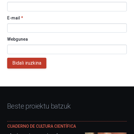
E-mail
*
Webgunea
Bidali iruzkina
Beste proiektu batzuk
CUADERNO DE CULTURA CIENTÍFICA