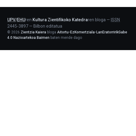
Lehendakaritza
UPV
/
EHU
ren
Kultura Zientifikoko Katedra
ren bloga
—
ISSN
2445-3897
—
Bilbon editatua
©
2026
Zientzia Kaiera
bloga
Aitortu-EzKomertziala-LanEratorririkGabe
4.0 Nazioartekoa Baimen
baten mende dago