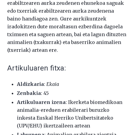
erabiltzearen aurka zeudenen ehunekoa saguak
edo txerriak erabiltzearen aurka zeudenena
baino handiagoa zen. Gure aurkikuntzek
iradokitzen dute moraltasun ezberdina dagoela
tximuen eta saguen artean, bai eta lagun dituzten
animalien (txakurrak) eta baserriko animalien
(txerriak) artean ere.
Artikuluaren fitxa:
Aldizkaria
:
Ekaia
Zenbakia
: 45
Artikuluaren izena
: Ikerketa biomedikoan
animalia-ereduen erabilerari buruzko
inkesta Euskal Herriko Unibertsitateko
(UPV/EHU) ikertzaileen artean
Laburpena
: Animalien erabilera zientzia