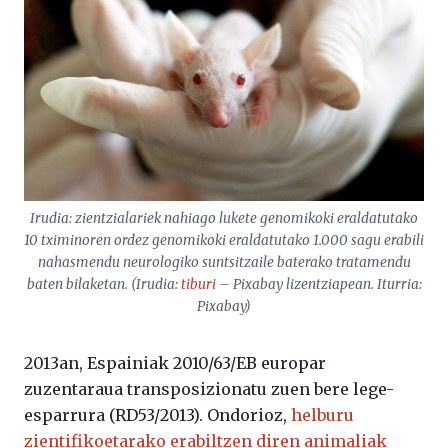
Irudia: zientzialariek nahiago lukete genomikoki eraldatutako
10 tximinoren ordez genomikoki eraldatutako 1.000 sagu erabili
nahasmendu neurologiko suntsitzaile baterako tratamendu
baten bilaketan. (Irudia:
tiburi
– Pixabay lizentziapean. Iturria:
Pixabay)
2013an, Espainiak 2010/63/EB europar
zuzentaraua transposizionatu zuen bere lege-
esparrura (RD53/2013). Ondorioz,
helburu
zientifikoetarako erabiltzen diren animaliak