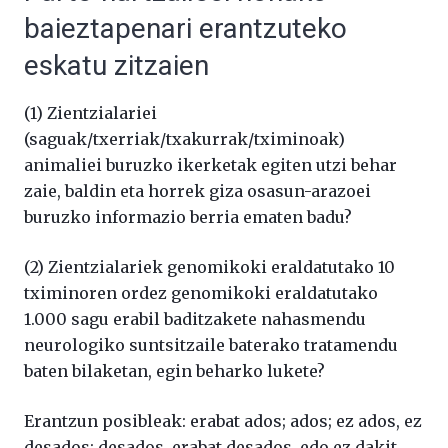
baieztapenari erantzuteko
eskatu zitzaien
(1) Zientzialariei
(saguak/txerriak/txakurrak/tximinoak)
animaliei buruzko ikerketak egiten utzi behar
zaie, baldin eta horrek giza osasun-arazoei
buruzko informazio berria ematen badu?
(2) Zientzialariek genomikoki eraldatutako 10
tximinoren ordez genomikoki eraldatutako
1.000 sagu erabil baditzakete nahasmendu
neurologiko suntsitzaile baterako tratamendu
baten bilaketan, egin beharko lukete?
Erantzun posibleak: erabat ados; ados; ez ados, ez
desados; desados, erabat desados, edo ez dakit.