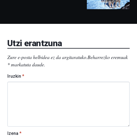
izango
ditu:
Bidebarrietako
Liburutegia,
Bizkaia
Aretoa-
EHU…
Utzi erantzuna
Zure e-posta helbidea ez da argitaratuko.
Beharrezko eremuak
*
markatuta daude
.
Iruzkin
*
Izena
*