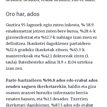
Oro har, ados
Guztira 95 lagunek egin zuten inkesta, % 58.9
emakumetzat jotzen zuten bere burua, %28.4-k
gizonezkotzat eta %12.7-k nahiago izan zuen ez
definitzea. Ikasketei dagokienez partaideen
%12.6 graduko ikasketak zituen, %45.3-k
masterrekoak eta %42.1 doktoreak ziren (1.
taula). Batezbesteko adina 31.9 ± 11.04 urtekoa
izan zen.
Parte-hartzaileen %96.8 ados edo erabat ados
zeuden saguen ikerketarekin
, baldin eta giza
osasun-arazoei buruzko informazio berria
ematen bazuen, eta %1.1 desados. Txerrien
ikerketari dagokionez, %87.3 ados edo erabat