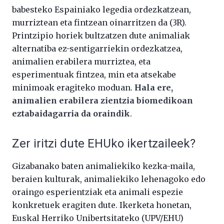
babesteko Espainiako legedia ordezkatzean,
murriztean eta fintzean oinarritzen da (3R).
Printzipio horiek bultzatzen dute animaliak
alternatiba ez-sentigarriekin ordezkatzea,
animalien erabilera murriztea, eta
esperimentuak fintzea, min eta atsekabe
minimoak eragiteko moduan.
Hala ere,
animalien erabilera zientzia biomedikoan
eztabaidagarria da oraindik
.
Zer iritzi dute EHUko ikertzaileek?
Gizabanako baten animaliekiko kezka-maila,
beraien kulturak, animaliekiko lehenagoko edo
oraingo esperientziak eta animali espezie
konkretuek eragiten dute. Ikerketa honetan,
Euskal Herriko Unibertsitateko (UPV/EHU)