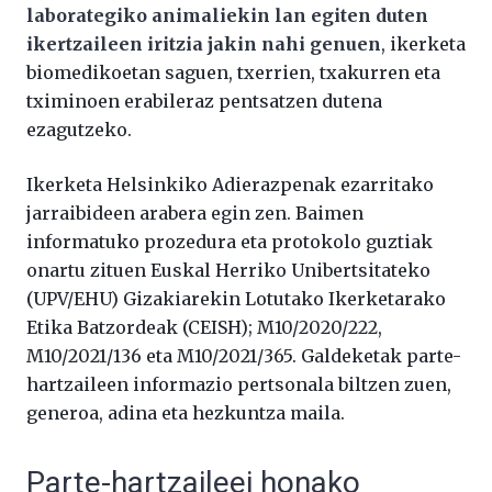
laborategiko animaliekin lan egiten duten
ikertzaileen iritzia jakin nahi genuen
, ikerketa
biomedikoetan saguen, txerrien, txakurren eta
tximinoen erabileraz pentsatzen dutena
ezagutzeko.
Ikerketa Helsinkiko Adierazpenak ezarritako
jarraibideen arabera egin zen. Baimen
informatuko prozedura eta protokolo guztiak
onartu zituen Euskal Herriko Unibertsitateko
(UPV/EHU) Gizakiarekin Lotutako Ikerketarako
Etika Batzordeak (CEISH); M10/2020/222,
M10/2021/136 eta M10/2021/365. Galdeketak parte-
hartzaileen informazio pertsonala biltzen zuen,
generoa, adina eta hezkuntza maila.
Parte-hartzaileei honako