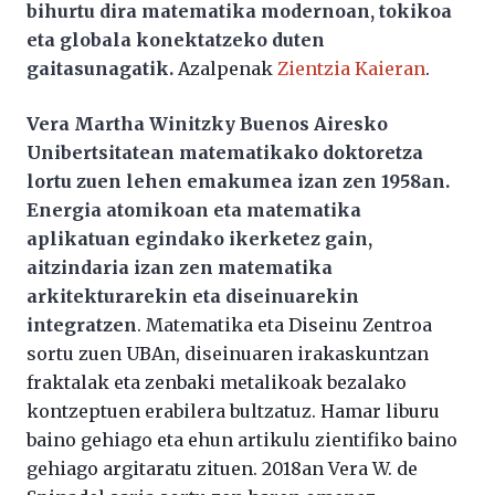
bihurtu dira matematika modernoan, tokikoa
eta globala konektatzeko duten
gaitasunagatik.
Azalpenak
Zientzia Kaieran
.
Vera Martha Winitzky Buenos Airesko
Unibertsitatean matematikako doktoretza
lortu zuen lehen emakumea izan zen 1958an.
Energia atomikoan eta matematika
aplikatuan egindako ikerketez gain,
aitzindaria izan zen matematika
arkitekturarekin eta diseinuarekin
integratzen
. Matematika eta Diseinu Zentroa
sortu zuen UBAn, diseinuaren irakaskuntzan
fraktalak eta zenbaki metalikoak bezalako
kontzeptuen erabilera bultzatuz. Hamar liburu
baino gehiago eta ehun artikulu zientifiko baino
gehiago argitaratu zituen. 2018an Vera W. de