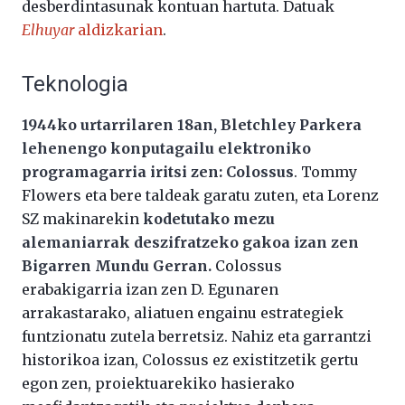
desberdintasunak kontuan hartuta. Datuak
Elhuyar
aldizkarian
.
Teknologia
1944ko urtarrilaren 18an, Bletchley Parkera
lehenengo konputagailu elektroniko
programagarria iritsi zen: Colossus
. Tommy
Flowers eta bere taldeak garatu zuten, eta Lorenz
SZ makinarekin
kodetutako mezu
alemaniarrak deszifratzeko gakoa izan zen
Bigarren Mundu Gerran.
Colossus
erabakigarria izan zen D. Egunaren
arrakastarako, aliatuen engainu estrategiek
funtzionatu zutela berretsiz. Nahiz eta garrantzi
historikoa izan, Colossus ez existitzetik gertu
egon zen, proiektuarekiko hasierako