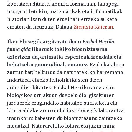
kontatzen dituzte, komiki formatuan. Ikuspegi
irisgarri batekin, matematikak eta informatikak
historian izan duten eragina ulertzeko aukera
ematen du liburuak. Datuak
Zientzia Kaieran
.
Iker Elosegik argitaratu duen
Euskal Herriko
fauna gida
liburuak tokiko bioaniztasuna
aztertzen du, animalia espezieak izendatu eta
behatzeko gomendioak emanez
. Ez da katalogo
zurrun bat; helburua da naturarekiko harremana
indartzea, etxeko leihotik ikusten diren
animalien bitartez. Euskal Herriko aniztasun
biologikoa arriskuan dagoela dio, gizakiaren
jarduerek eragindako habitaten suntsiketa eta
klima aldaketaren ondorioz. Elosegik laborantza
iraunkorra babesten du bioaniztasuna zaintzeko
modutzat. Naturarekiko lotura eta jakin-mina