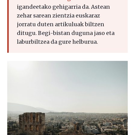
igandeetako gehigarria da. Astean
zehar sarean zientzia euskaraz
jorratu duten artikuluak biltzen
ditugu. Begi-bistan duguna jaso eta
laburbiltzea da gure helburua.