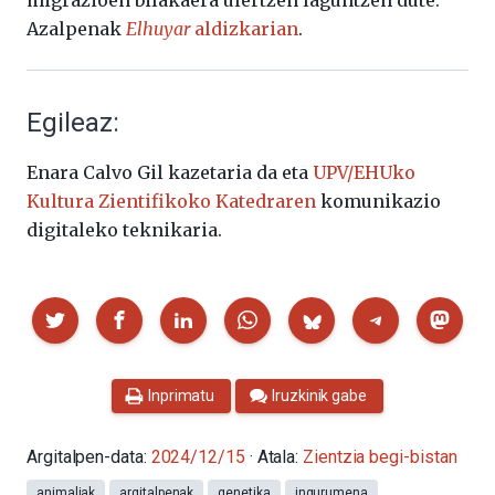
Azalpenak
Elhuyar
aldizkarian
.
Egileaz:
Enara Calvo Gil kazetaria da eta
UPV/EHUko
Kultura Zientifikoko Katedraren
komunikazio
digitaleko teknikaria.
Partekatu
Inprimatu
Iruzkinik gabe
Argitalpen-data:
2024/12/15
· Atala:
Zientzia begi-bistan
animaliak
argitalpenak
genetika
ingurumena