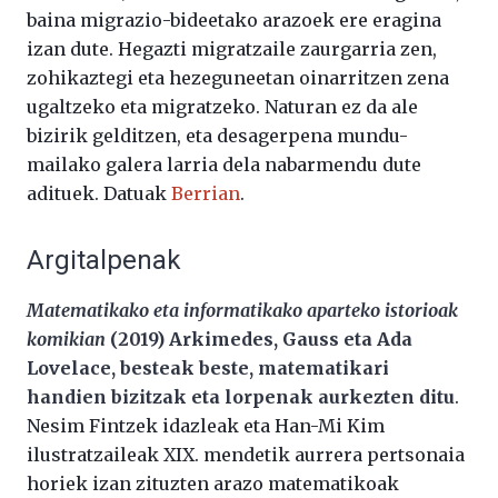
baina migrazio-bideetako arazoek ere eragina
izan dute. Hegazti migratzaile zaurgarria zen,
zohikaztegi eta hezeguneetan oinarritzen zena
ugaltzeko eta migratzeko. Naturan ez da ale
bizirik gelditzen, eta desagerpena mundu-
mailako galera larria dela nabarmendu dute
adituek. Datuak
Berrian
.
Argitalpenak
Matematikako eta informatikako aparteko istorioak
komikian
(2019) Arkimedes, Gauss eta Ada
Lovelace, besteak beste, matematikari
handien bizitzak eta lorpenak aurkezten ditu
.
Nesim Fintzek idazleak eta Han-Mi Kim
ilustratzaileak XIX. mendetik aurrera pertsonaia
horiek izan zituzten arazo matematikoak