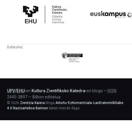
Zientifikoko
Fundazioa
Katedra
Babeslea:
Eusko
Jaurlaritza
-
Lehendakaritza
UPV
/
EHU
ren
Kultura Zientifikoko Katedra
ren bloga
—
ISSN
2445-3897
—
Bilbon editatua
©
2026
Zientzia Kaiera
bloga
Aitortu-EzKomertziala-LanEratorririkGabe
4.0 Nazioartekoa Baimen
baten mende dago