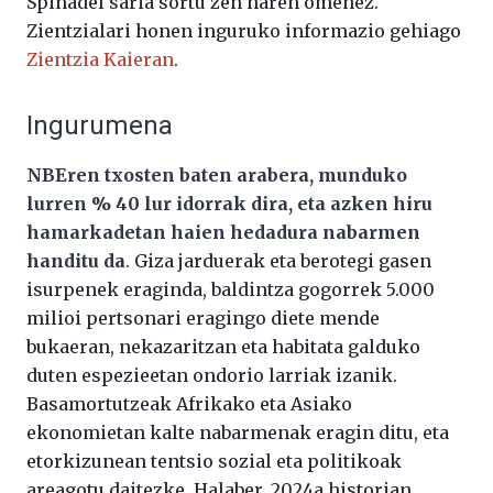
Spinadel saria sortu zen haren omenez.
Zientzialari honen inguruko informazio gehiago
Zientzia Kaieran
.
Ingurumena
NBEren txosten baten arabera, munduko
lurren % 40 lur idorrak dira, eta azken hiru
hamarkadetan haien hedadura nabarmen
handitu da
. Giza jarduerak eta berotegi gasen
isurpenek eraginda, baldintza gogorrek 5.000
milioi pertsonari eragingo diete mende
bukaeran, nekazaritzan eta habitata galduko
duten espezieetan ondorio larriak izanik.
Basamortutzeak Afrikako eta Asiako
ekonomietan kalte nabarmenak eragin ditu, eta
etorkizunean tentsio sozial eta politikoak
areagotu daitezke. Halaber, 2024a historian