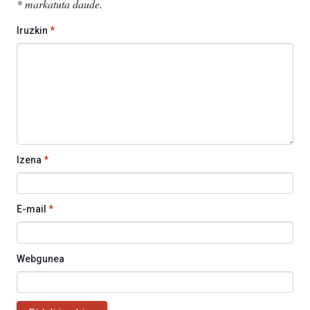
*
markatuta daude
.
Iruzkin
*
Izena
*
E-mail
*
Webgunea