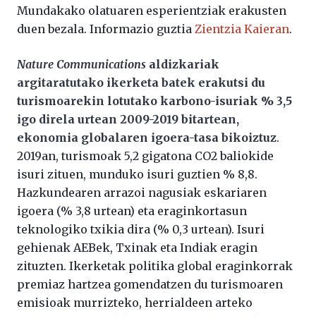
Mundakako olatuaren esperientziak erakusten
duen bezala. Informazio guztia
Zientzia Kaieran
.
Nature Communications
aldizkariak
argitaratutako ikerketa batek erakutsi du
turismoarekin lotutako karbono-isuriak % 3,5
igo direla urtean 2009-2019 bitartean,
ekonomia globalaren igoera-tasa bikoiztuz
.
2019an, turismoak 5,2 gigatona CO2 baliokide
isuri zituen, munduko isuri guztien % 8,8.
Hazkundearen arrazoi nagusiak eskariaren
igoera (% 3,8 urtean) eta eraginkortasun
teknologiko txikia dira (% 0,3 urtean). Isuri
gehienak AEBek, Txinak eta Indiak eragin
zituzten. Ikerketak politika global eraginkorrak
premiaz hartzea gomendatzen du turismoaren
emisioak murrizteko, herrialdeen arteko