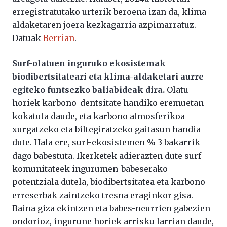
erregistratutako urterik beroena izan da, klima-
aldaketaren joera kezkagarria azpimarratuz.
Datuak
Berrian
.
Surf-olatuen inguruko ekosistemak
biodibertsitateari eta klima-aldaketari aurre
egiteko funtsezko baliabideak dira.
Olatu
horiek karbono-dentsitate handiko eremuetan
kokatuta daude, eta karbono atmosferikoa
xurgatzeko eta biltegiratzeko gaitasun handia
dute. Hala ere, surf-ekosistemen % 3 bakarrik
dago babestuta. Ikerketek adierazten dute surf-
komunitateek ingurumen-babeserako
potentziala dutela, biodibertsitatea eta karbono-
erreserbak zaintzeko tresna eraginkor gisa.
Baina giza ekintzen eta babes-neurrien gabezien
ondorioz, ingurune horiek arrisku larrian daude,