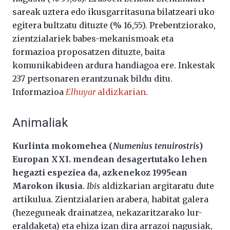
sareak uztera edo ikusgarritasuna bilatzeari uko
egitera bultzatu dituzte (% 16,55). Prebentziorako,
zientzialariek babes-mekanismoak eta
formazioa proposatzen dituzte, baita
komunikabideen ardura handiagoa ere. Inkestak
237 pertsonaren erantzunak bildu ditu.
Informazioa
Elhuyar
aldizkarian
.
Animaliak
Kurlinta mokomehea (
Numenius tenuirostris
)
Europan XXI. mendean desagertutako lehen
hegazti espeziea da, azkenekoz 1995ean
Marokon ikusia
.
Ibis
aldizkarian argitaratu dute
artikulua. Zientzialarien arabera, habitat galera
(hezeguneak drainatzea, nekazaritzarako lur-
eraldaketa) eta ehiza izan dira arrazoi nagusiak,