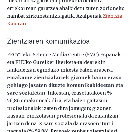
mesfidantzagatik eta proiektua denbora
errekorrean garatzea ahalbidetu zuten zorioneko
hainbat zirkunstantziagatik. Azalpenak
Zientzia
Kaieran
.
Zientziaren komunikazioa
FECYTeko Science Media Centre (SMC) Españak
eta EHUko Gureiker ikerketa-taldearekin
lankidetzan egindako inkesta baten arabera,
emakume zientzialariek gizonek baino eraso
gehiago jasaten dituzte komunikabideetan eta
sare sozialetan
. Inkestan, erasotutakoen %
56,86 emakumeak dira, eta haien gaitasun
profesionalak izaten dira jomugan; gizonen
kasuan, zintzotasun profesionala da zalantzan
jartzen dena. X sare soziala da erasoen iturri
nagusia (% 59,86). Erasoek zenbait zientzialari