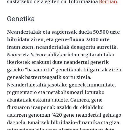
sustatzeko deia egiten du. Informazioa
Berrian
.
Genetika
Neandertalak eta sapiensak duela 50.500 urte
hibridatu ziren, eta gene-fluxua 7.000 urte
iraun zuen, neandertalak desagertu aurretik
.
Nature
eta
Science
aldizkarietan argitaratutako
ikerketek erakutsi dute neandertal generik
gabeko “basamortu” genetikoak hilgarriak ziren
geneak baztertzeagatik sortu zirela.
Neandertaletatik jasotako geneek immunitate,
pigmentazio eta metabolismoari lotutako
abantailak eskaini dituzte. Gainera, gene-
fluxuaren iraupenak azaldu du ekialdeko
asiarren genoman %20 gene neandertal gehiago
dagoela. Emaitzek hibridazio-dinamika eta giza
migrazioen bilakaera ulertzen laguntzen dute.