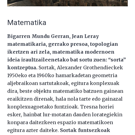
Matematika
Bigarren Mundu Gerran, Jean Leray
matematikaria, gerrako presoa, topologian
ikertzen ari zela, matematika modernoen
ideia iraultzaileenetako bat sortu zuen: “sorta”
kontzeptua.
Sortak, Alexander Grothendieckek
1950eko eta 1960ko hamarkadetan geometria
aljebraikoan sartutakoak, egitura konplexuak
dira, beste objektu matematiko batzuen gainean
eraikitzen direnak, hala nola tarte edo gainazal
konplexuagoetako funtzioak. Tresna horiei
esker, hainbat lur-motatan dauden lorategiekin
konpara daitezkeen espazio matematikoen
egitura azter daiteke.
Sortak funtsezkoak