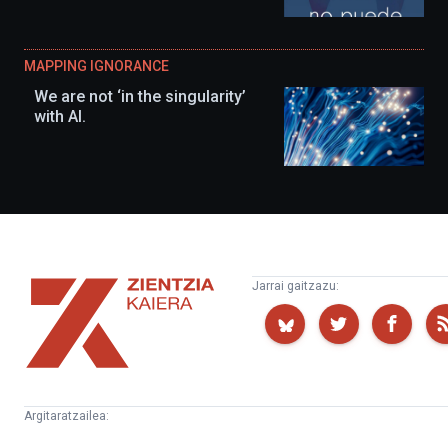
MAPPING IGNORANCE
We are not ‘in the singularity’
with AI.
Zientzia
Jarrai gaitzazu:
Kaiera
Argitaratzailea:
Kultura
Euskampus