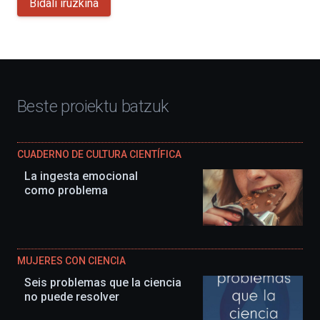
Bidali iruzkina
Beste proiektu batzuk
CUADERNO DE CULTURA CIENTÍFICA
La ingesta emocional
como problema
MUJERES CON CIENCIA
Seis problemas que la ciencia
no puede resolver