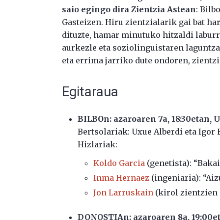
saio egingo dira Zientzia Astean
: Bilb
Gasteizen. Hiru zientzialarik gai bat 
dituzte, hamar minutuko hitzaldi labur
aurkezle eta soziolinguistaren laguntz
eta errima jarriko dute ondoren, zientz
Egitaraua
BILBOn: azaroaren 7a, 18:30etan,
Bertsolariak: Uxue Alberdi eta Igor 
Hizlariak:
Koldo Garcia
(genetista): “Bakai
Inma Hernaez
(ingeniaria): “Aiz
Jon Larruskain
(kirol zientzien 
DONOSTIAn: azaroaren 8a, 19:00e