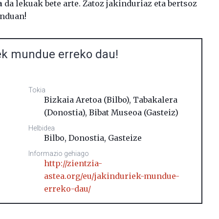
a
da lekuak bete arte. Zatoz jakinduriaz eta bertsoz
unduan!
ek mundue erreko dau!
Tokia
Bizkaia Aretoa (Bilbo), Tabakalera
(Donostia), Bibat Museoa (Gasteiz)
Helbidea
Bilbo, Donostia, Gasteize
Informazio gehiago
http://zientzia-
astea.org/eu/jakinduriek-mundue-
erreko-dau/