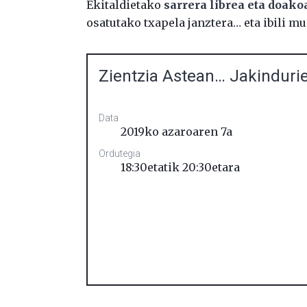
Ekitaldietako
sarrera librea eta doako
osatutako txapela janztera… eta ibili m
Zientzia Astean… Jakinduri
Data
2019ko azaroaren 7a
Ordutegia
18:30etatik 20:30etara