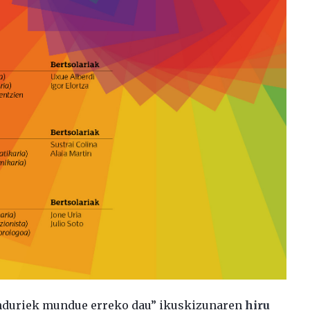
nduriek mundue erreko dau” ikuskizunaren
hiru