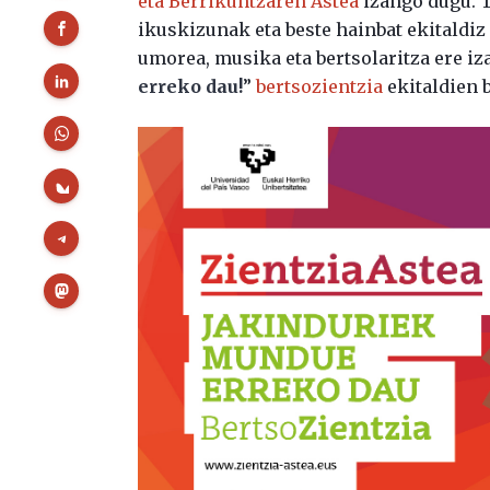
eta Berrikuntzaren Astea
izango dugu. T
ikuskizunak eta beste hainbat ekitaldiz
umorea, musika eta bertsolaritza ere iz
erreko dau!
”
bertsozientzia
ekitaldien b