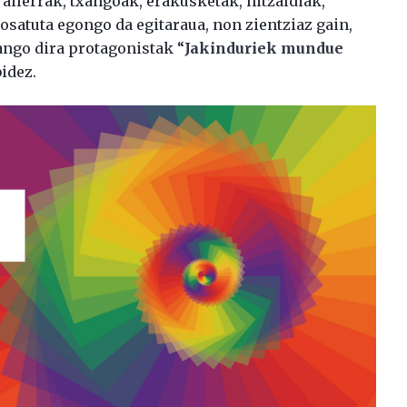
ailerrak, txangoak, erakusketak, hitzaldiak,
 osatuta egongo da egitaraua, non zientziaz gain,
ango dira protagonistak “
Jakinduriek mundue
idez.