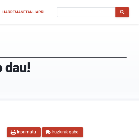
Bilatu
HARREMANETAN JARRI
 dau!
Inprimatu
Iruzkinik gabe