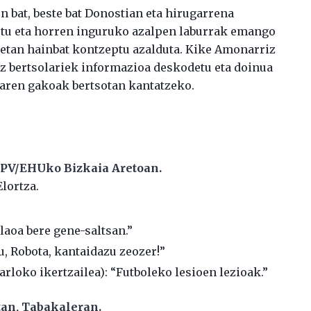
on bat, beste bat Donostian eta hirugarrena
hartu eta horren inguruko azalpen laburrak emango
retan hainbat kontzeptu azalduta. Kike Amonarriz
az bertsolariek informazioa deskodetu eta doinua
iaren gakoak bertsotan kantatzeko.
 UPV/EHUko Bizkaia Aretoan.
Elortza.
laoa bere gene-saltsan.”
u, Robota, kantaidazu zeozer!”
arloko ikertzailea): “Futboleko lesioen lezioak.”
tan, Tabakaleran.