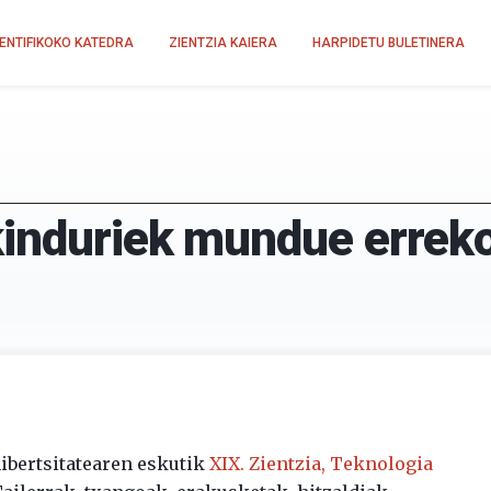
IENTIFIKOKO KATEDRA
ZIENTZIA KAIERA
HARPIDETU BULETINERA
induriek mundue erreko
ibertsitatearen eskutik
XIX. Zientzia, Teknologia