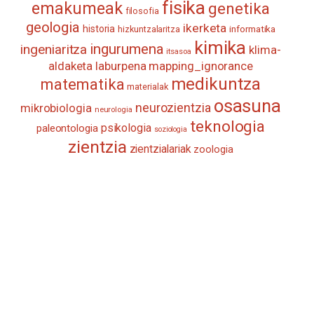
fisika
emakumeak
genetika
filosofia
geologia
ikerketa
historia
informatika
hizkuntzalaritza
kimika
ingurumena
ingeniaritza
klima-
itsasoa
aldaketa
laburpena
mapping_ignorance
medikuntza
matematika
materialak
osasuna
neurozientzia
mikrobiologia
neurologia
teknologia
psikologia
paleontologia
soziologia
zientzia
zientzialariak
zoologia