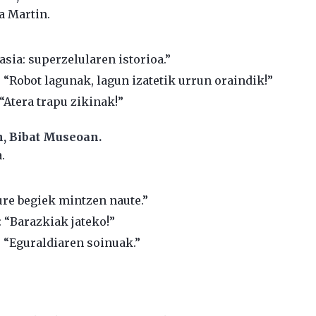
ia Martin.
asia: superzelularen istorioa.”
 “Robot lagunak, lagun izatetik urrun oraindik!”
“Atera trapu zikinak!”
n, Bibat Museoan.
.
ure begiek mintzen naute.”
: “Barazkiak jateko!”
 “Eguraldiaren soinuak.”