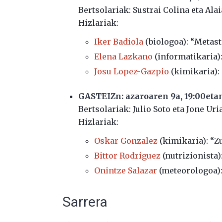
Bertsolariak: Sustrai Colina eta Ala
Hizlariak:
Iker Badiola
(biologoa): “Metast
Elena Lazkano
(informatikaria):
Josu Lopez-Gazpio
(kimikaria): 
GASTEIZn: azaroaren 9a, 19:00eta
Bertsolariak: Julio Soto eta Jone Uria
Hizlariak:
Oskar Gonzalez
(kimikaria): “Z
Bittor Rodriguez
(nutrizionista)
Onintze Salazar
(meteorologoa):
Sarrera