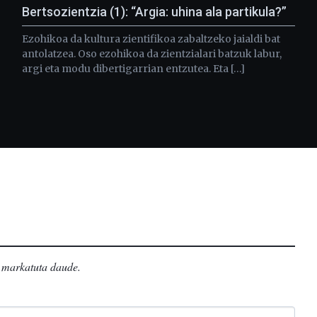
Bertsozientzia (1): “Argia: uhina ala partikula?”
Ezohikoa da kultura zientifikoa zabaltzeko jaialdi bat
antolatzea. Oso ezohikoa da zientzialari batzuk labur,
argi eta modu dibertigarrian entzutea. Eta […]
markatuta daude
.