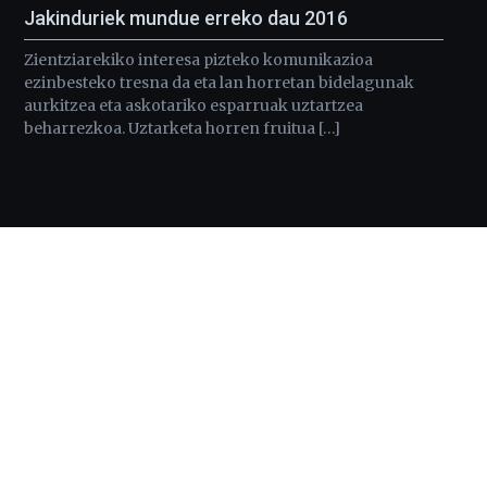
Jakinduriek mundue erreko dau 2016
Zientziarekiko interesa pizteko komunikazioa
ezinbesteko tresna da eta lan horretan bidelagunak
aurkitzea eta askotariko esparruak uztartzea
beharrezkoa. Uztarketa horren fruitua […]