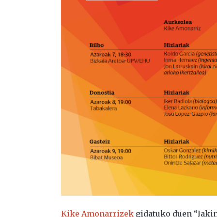
Kike Amonarrizek
gidatuko duen “Jaki