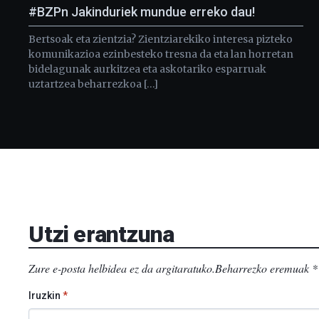
#BZPn Jakinduriek mundue erreko dau!
Bertsoak eta zientzia? Zientziarekiko interesa pizteko
komunikazioa ezinbesteko tresna da eta lan horretan
bidelagunak aurkitzea eta askotariko esparruak
uztartzea beharrezkoa […]
Utzi erantzuna
Zure e-posta helbidea ez da argitaratuko.
Beharrezko eremuak
*
Iruzkin
*