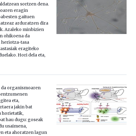
ldatzean sortzen dena.
ioaren eragin
 babesten gaituen
zatzeaz arduratzen dira
k. Azaleko minbizien
en ohikoena da
heriotza-tasa
astasiak eragiteko
uelako. Hori dela eta,
i da organismoaren
zentzumenen
gitea eta,
rtaera jakin bat
 horietatik,
at hau dugu: goseak
du usaimena,
zen eta ahoratzen lagun