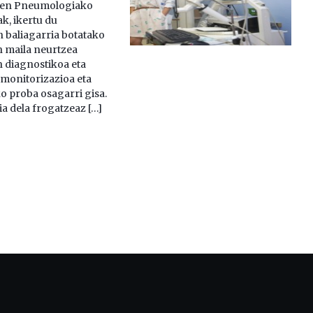
ren Pneumologiako
, ikertu du
 baliagarria botatako
n maila neurtzea
 diagnostikoa eta
monitorizazioa eta
o proba osagarri gisa.
a dela frogatzeaz […]