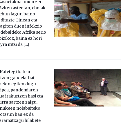
Basoetakoa omen zen
 Azken asteotan, ebolak
rehun lagun baino
dituzte Ginean eta
ragiten duen infekzio
ndebaldeko Afrika serio
izikoz, baina ez hori
ra iritsi da […]
Kafetegi batean
tzen gaudela, bat-
onekin egiten dugu
ripea, pandemiaren
lua irakurtzen hasi eta
rra sartzen zaigu.
enukeen nolabaiteko
otasun hau ez da
aramatzagu hilabete