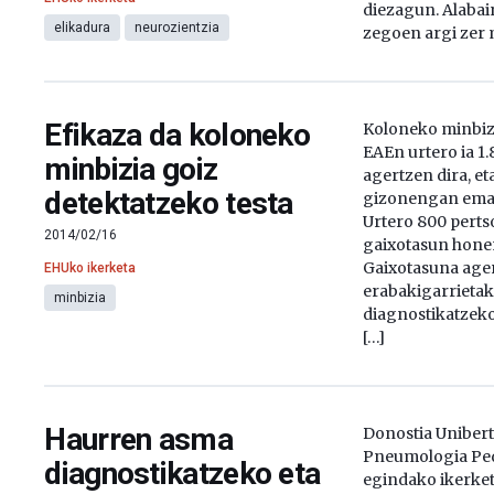
diezagun. Alabain
elikadura
neurozientzia
zegoen argi zer
Efikaza da koloneko
Koloneko minbiz
EAEn urtero ia 1.
minbizia goiz
agertzen dira, e
detektatzeko testa
gizonengan ema
Urtero 800 perts
2014/02/16
gaixotasun hone
Gaixotasuna age
EHUko ikerketa
erabakigarrietak
minbizia
diagnostikatzeko
[…]
Haurren asma
Donostia Unibert
Pneumologia Ped
diagnostikatzeko eta
egindako ikerket