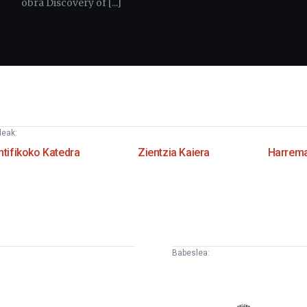
obra Discovery of [...]
deak:
ntifikoko Katedra
Zientzia Kaiera
Harrema
Babeslea:
uskampus
Eusko
undazioa
Jaurlaritza
-