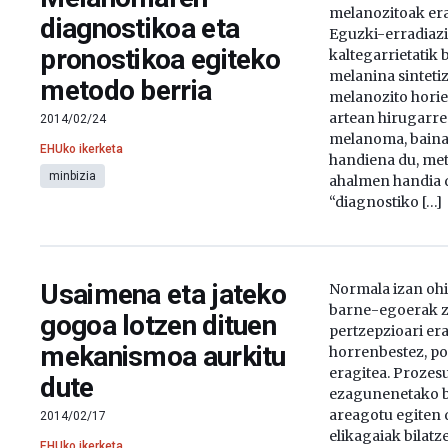
melanozitoak era
diagnostikoa eta
Eguzki-erradiaz
pronostikoa egiteko
kaltegarrietatik
melanina sinteti
metodo berria
melanozito horie
artean hirugarr
2014/02/24
melanoma, baina 
EHUko ikerketa
handiena du, met
minbizia
ahalmen handia d
“diagnostiko […]
Usaimena eta jateko
Normala izan oh
barne-egoerak 
gogoa lotzen dituen
pertzepzioari era
mekanismoa aurkitu
horrenbestez, po
eragitea. Prozesu
dute
ezagunenetako b
areagotu egiten 
2014/02/17
elikagaiak bilat
EHUko ikerketa