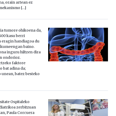
a, orain artean ez
 mekanismo […]
ia tumore ohikoena da,
800 kasu berri
ta eragin handiagoa du
kumeengan baino.
ona inguru hiltzen dira
n ondorioz.
rtzeko faktore
o bat adina da;
 unean, batez besteko
sitate Ospitaleko
iatrikoa zerbitzuan
an, Paula Corcuera