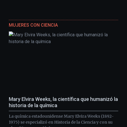
MUJERES CON CIENCIA
Mary Elvira Weeks, la científica que humanizó la
historia de la química
La química estadounidense Mary Elvira Weeks (1892-
1975) se especializó en Historia de la Ciencia y con su