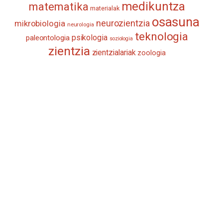
medikuntza
matematika
materialak
osasuna
neurozientzia
mikrobiologia
neurologia
teknologia
psikologia
paleontologia
soziologia
zientzia
zientzialariak
zoologia