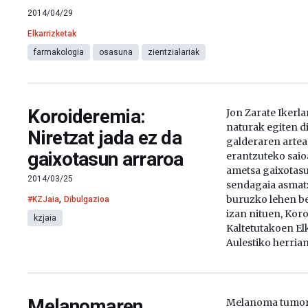
2014/04/29
Elkarrizketak
farmakologia
osasuna
zientzialariak
Koroideremia:
Jon Zarate Ikerl
naturak egiten d
Niretzat jada ez da
galderaren artea
gaixotasun arraroa
erantzuteko saioa
ametsa gaixotas
2014/03/25
sendagaia asmat
,
buruzko lehen b
#KZJaia
Dibulgazioa
izan nituen, Kor
kzjaia
Kaltetutakoen El
Aulestiko herrian
Melanomaren
Melanoma tumore