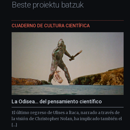
Beste proiektu batzuk
CUADERNO DE CULTURA CIENTÍFICA
La Odisea… del pensamiento científico
El último regreso de Ulises a Ítaca, narrado a través de
la visión de Christopher Nolan, ha implicado también el
[...]