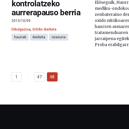
kontrolatzeko
Elóseguik, Haur
mediku-ondokoak
aurrerapauso berria
zenbateraino den
oxido nitrikoare
2013/10/09
haurren asmaren
,
Dibulgazioa
EHUko ikerketa
tratamenduaren 
haurrak
ikerketa
osasuna
jarraipena egitek
Proba erabilgarri
1
…
47
48