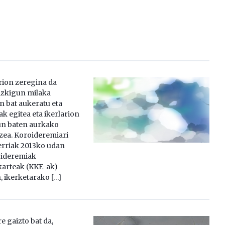
arion zeregina da
izkigun milaka
n bat aukeratu eta
k egitea eta ikerlarion
un baten aurkako
zea. Koroideremiari
erriak 2013ko udan
oideremiak
karteak (KKE-ak)
, ikerketarako […]
 gaizto bat da,