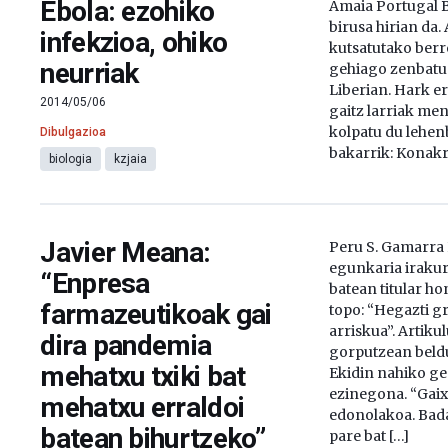
Ebola: ezohiko
Amaia Portugal 
birusa hirian da.
infekzioa, ohiko
kutsatutako ber
neurriak
gehiago zenbatu 
Liberian. Hark e
2014/05/06
gaitz larriak me
kolpatu du lehenb
Dibulgazioa
bakarrik: Konakry
biologia
kzjaia
Javier Meana:
Peru S. Gamarra 
egunkaria irakur
“Enpresa
batean titular h
farmazeutikoak gai
topo: “Hegazti g
arriskua”. Artiku
dira pandemia
gorputzean beldu
mehatxu txiki bat
Ekidin nahiko g
ezinegona. “Gaix
mehatxu erraldoi
edonolakoa. Bad
batean bihurtzeko”
pare bat […]