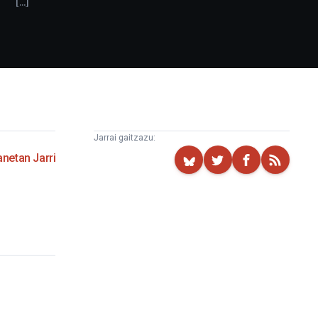
[...]
Jarrai gaitzazu:
netan Jarri