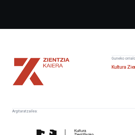
Zientzia
Guneko orrial
Kaiera
Kultura Zie
Argitaratzailea:
Kultura
E
Zientifikoko
F
Katedra