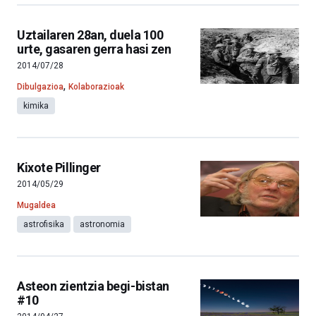
Uztailaren 28an, duela 100
urte, gasaren gerra hasi zen
2014/07/28
,
Dibulgazioa
Kolaborazioak
kimika
Kixote Pillinger
2014/05/29
Mugaldea
astrofisika
astronomia
Asteon zientzia begi-bistan
#10