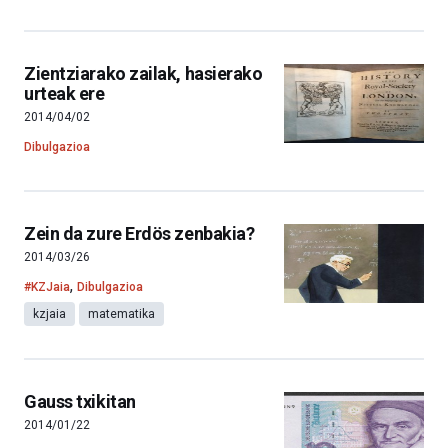
Zientziarako zailak, hasierako
urteak ere
2014/04/02
Dibulgazioa
Zein da zure Erdös zenbakia?
2014/03/26
,
#KZJaia
Dibulgazioa
kzjaia
matematika
Gauss txikitan
2014/01/22