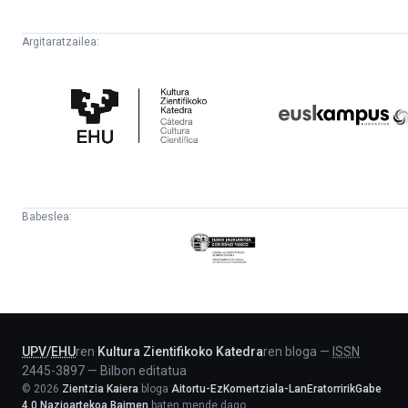
Argitaratzailea:
Kultura
Euskampus
Zientifikoko
Fundazioa
Katedra
Babeslea:
Eusko
Jaurlaritza
-
Lehendakaritza
UPV
/
EHU
ren
Kultura Zientifikoko Katedra
ren bloga
—
ISSN
2445-3897
—
Bilbon editatua
©
2026
Zientzia Kaiera
bloga
Aitortu-EzKomertziala-LanEratorririkGabe
4.0 Nazioartekoa Baimen
baten mende dago