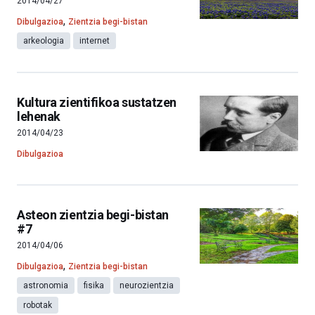
2014/04/27
,
Dibulgazioa
Zientzia begi-bistan
arkeologia
internet
Kultura zientifikoa sustatzen
lehenak
2014/04/23
Dibulgazioa
Asteon zientzia begi-bistan
#7
2014/04/06
,
Dibulgazioa
Zientzia begi-bistan
astronomia
fisika
neurozientzia
robotak