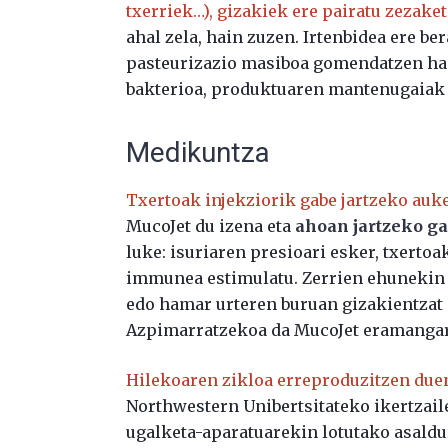
txerriek…), gizakiek ere pairatu zezaket
ahal zela, hain zuzen. Irtenbidea ere b
pasteurizazio masiboa gomendatzen has
bakterioa, produktuaren mantenugaiak 
Medikuntza
Txertoak injekziorik gabe jartzeko auke
MucoJet du izena eta
ahoan jartzeko ga
luke: isuriaren presioari esker, txerto
immunea estimulatu. Zerrien ehunekin z
edo hamar urteren buruan gizakientzat e
Azpimarratzekoa da MucoJet eramangarr
Hilekoaren zikloa erreproduzitzen due
Northwestern Unibertsitateko ikertzail
ugalketa-aparatuarekin lotutako asaldu