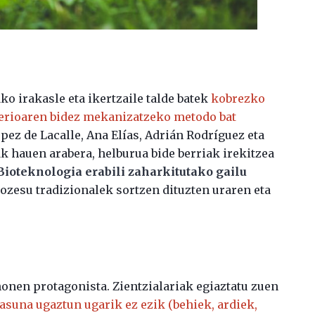
o irakasle eta ikertzaile talde batek
kobrezko
erioaren bidez mekanizatzeko metodo bat
pez de Lacalle, Ana Elías, Adrián Rodríguez eta
ak hauen arabera, helburua bide berriak irekitzea
Bioteknologia erabili zaharkitutako gailu
ozesu tradizionalek sortzen dituzten uraren eta
honen protagonista. Zientzialariak egiaztatu zuen
asuna ugaztun ugarik ez ezik (behiek, ardiek,