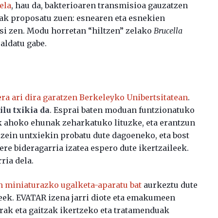
ela
, hau da, bakterioaren transmisioa gauzatzen
erak proposatu zuen: esnearen eta esnekien
i zen. Modu horretan “hiltzen” zelako
Brucella
aldatu gabe.
ra ari dira garatzen Berkeleyko Unibertsitatean
.
ilu txikia da
. Esprai baten moduan funtzionatuko
ak ahoko ehunak zeharkatuko lituzke, eta erantzun
ein untxiekin probatu dute dagoeneko, eta bost
re bideragarria izatea espero dute ikertzaileek.
ia dela.
n miniaturazko ugalketa-aparatu bat
aurkeztu dute
eek. EVATAR izena jarri diote eta emakumeen
rak eta gaitzak ikertzeko eta tratamenduak