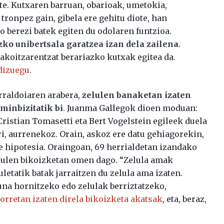
te. Kutxaren barruan, obarioak, umetokia,
tronpez gain, gibela ere gehitu diote, han
do berezi batek egiten du odolaren funtzioa.
ko unibertsala garatzea izan dela zailena
.
koitzarentzat berariazko kutxak egitea da.
dizuegu
.
rraldoiaren arabera,
zelulen banaketan izaten
minbizitatik bi
. Juanma Gallegok dioen moduan:
Cristian Tomasetti eta Bert Vogelstein egileek duela
ri, aurrenekoz. Orain, askoz ere datu gehiagorekin,
e hipotesia. Oraingoan, 69 herrialdetan izandako
elulen bikoizketan omen dago. “Zelula amak
uletatik batak jarraitzen du zelula ama izaten.
huna hornitzeko edo zelulak berriztatzeko,
orretan izaten direla bikoizketa akatsak
, eta, beraz,