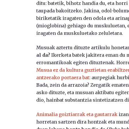
ditu: batetik, bihotz handia du, eta ho
taupada bakoitzeko. Jakina, odol-bolu
biriketatik iragaten den odola eta arina
(mioglobina) gehiago du muskuluetan, 
iragaten da muskuluetako zeluletara.
Musuak aztertu dituzte artikulu honeta
al da?
Ikerketa batek jakitera eman du 
erromantikoak egiten dituztenak. Horre
Musua ez da kultura guztietan erabiltze
antzerako portaera bat
: aurpegiak hurb
Bada, zein da arrazoia? Zergatik emat
asko dituzte, eta musuan aktibatu egit
dio, hainbat substantzia sintetizatzen d
Animalia goiztiarrak eta gautarrak
izan
horretan sartzen dira hontzak eta mund