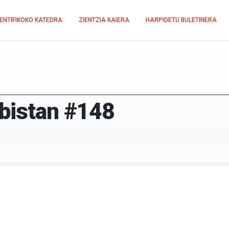
IENTIFIKOKO KATEDRA
ZIENTZIA KAIERA
HARPIDETU BULETINERA
-bistan #148