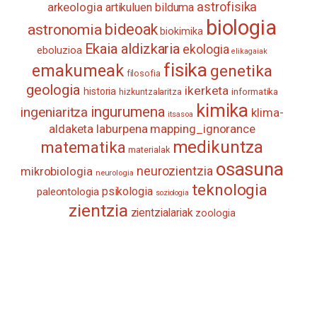
astrofisika
arkeologia
artikuluen bilduma
biologia
astronomia
bideoak
biokimika
Ekaia aldizkaria
ekologia
eboluzioa
elikagaiak
fisika
emakumeak
genetika
filosofia
geologia
ikerketa
historia
informatika
hizkuntzalaritza
kimika
ingurumena
ingeniaritza
klima-
itsasoa
aldaketa
laburpena
mapping_ignorance
medikuntza
matematika
materialak
osasuna
neurozientzia
mikrobiologia
neurologia
teknologia
psikologia
paleontologia
soziologia
zientzia
zientzialariak
zoologia