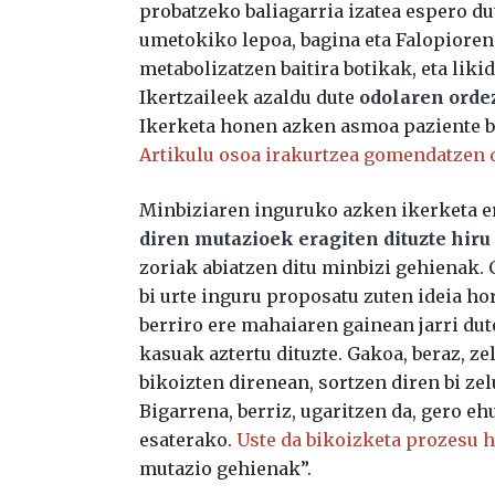
probatzeko baliagarria izatea espero du
umetokiko lepoa, bagina eta Falopioren 
metabolizatzen baitira botikak, eta liki
Ikertzaileek azaldu dute
odolaren ordez
Ikerketa honen azken asmoa paziente ba
Artikulu osoa irakurtzea gomendatzen 
Minbiziaren inguruko azken ikerketa e
diren mutazioek eragiten dituzte hiru 
zoriak abiatzen ditu minbizi gehienak. 
bi urte inguru proposatu zuten ideia ho
berriro ere mahaiaren gainean jarri dut
kasuak aztertu dituzte. Gakoa, beraz, z
bikoizten direnean, sortzen diren bi zel
Bigarrena, berriz, ugaritzen da, gero e
esaterako.
Uste da bikoizketa prozesu h
mutazio gehienak”.