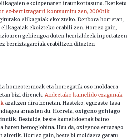
 elikagaien ekoizpenaren iraunkortasuna. Ikerketa
ur ez-berriztagarri kontsumitu zen, 2000tik
gitutako elikagaiak ekoizteko. Denbora horretan,
 elikagaiak ekoizteko erabili zen. Horrez gain,
azioaren gehiengoa duten herrialdeek inportatzen
z-berriztagarriak erabiltzen dituzten
lia homeotermoak eta horregatik oso moldaera
etan bizi direnek.
Andeetako kamelido ezagunak
ak
azaltzen dira honetan. Hasteko, eguraste-tasa
ndiagoa arnasten du. Horrela,
oxigeno gehiago
inetik
. Bestalde, beste kamelidoenak baino
a haren hemoglobina. Hau da, oxigenoa errazago
airetik. Horrez gain, beste bi moldaera garatu