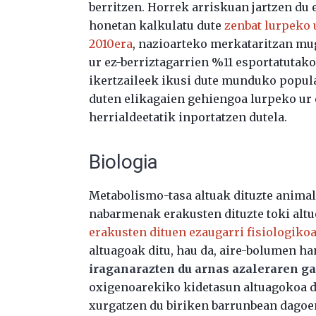
berritzen. Horrek arriskuan jartzen du
honetan kalkulatu dute
zenbat lurpeko 
2010era
, nazioarteko merkataritzan mu
ur ez-berriztagarrien %11 esportatutako
ikertzaileek ikusi dute munduko popul
duten elikagaien gehiengoa lurpeko ur e
herrialdeetatik inportatzen dutela.
Biologia
Metabolismo-tasa altuak dituzte anima
nabarmenak erakusten dituzte toki altu
erakusten dituen ezaugarri fisiologiko
altuagoak ditu, hau da, aire-bolumen ha
iraganarazten du arnas azaleraren ga
oxigenoarekiko kidetasun altuagokoa d
xurgatzen du biriken barrunbean dagoen 