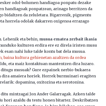
rri esker odol-bolumen handiagoa ponpatu dezake
men handiagoak ponpatzean, arinago berritzen da
go bidaltzen da zeluletara. Bigarrenik, pigmentu
eta horrela odolak dakarren oxigenoa errazago
n. Lehenik eta behin,
musua ematea zerbait ikasia
munduko kulturen erdira ere ez direla iristen musu
k esan nahi luke talde kontu bat dela musua.
n, baina kultura gehienetan azaltzen da ordea
ildu, eta maiz kontaktuan mantentzen dira luzaro.
en ditugu musuak? Gure ezpainek nerbio-bukaera
en dira amaiera horiek. Horrek burmuinari eragiten
irelarik: dopamina, oxitozina eta serotonina.
 ditu mintzagai Jon Ander Galarragak. Azken talde
u hori azaldu du testu honen bitartez. Deskribatzen