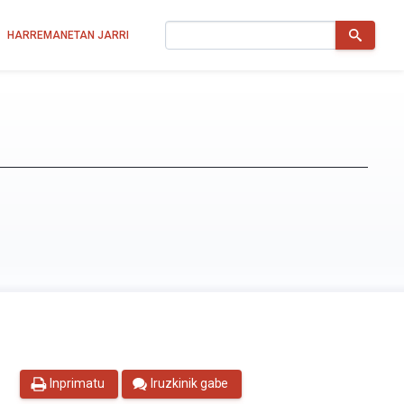
Bilatu
HARREMANETAN JARRI
Inprimatu
Iruzkinik gabe