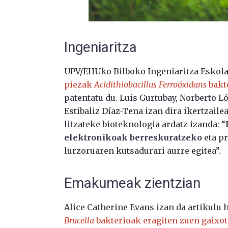
Ingeniaritza
UPV/EHUko Bilboko Ingeniaritza Eskolak
piezak
Acidithiobacillus Ferroóxidans
bakt
patentatu du. Luis Gurtubay, Norberto Ló
Estibaliz Díaz-Tena izan dira ikertzaile
litzateke bioteknologia ardatz izanda: “
elektronikoak berreskuratzeko
eta pr
lurzoruaren kutsadurari aurre egitea”.
Emakumeak zientzian
Alice Catherine Evans izan da artikulu 
Brucella
bakterioak eragiten zuen gaixot