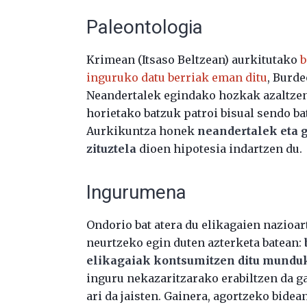
Paleontologia
Krimean (Itsaso Beltzean) aurkitutako
b
inguruko datu berriak eman ditu
, Burde
Neandertalek egindako hozkak azaltzen
horietako batzuk patroi bisual sendo ba
Aurkikuntza honek
neandertalek eta 
zituztela
dioen hipotesia indartzen du.
Ingurumena
Ondorio bat atera du elikagaien nazioa
neurtzeko egin duten azterketa batean:
elikagaiak kontsumitzen ditu mundu
inguru nekazaritzarako erabiltzen da ga
ari da jaisten. Gainera, agortzeko bidea