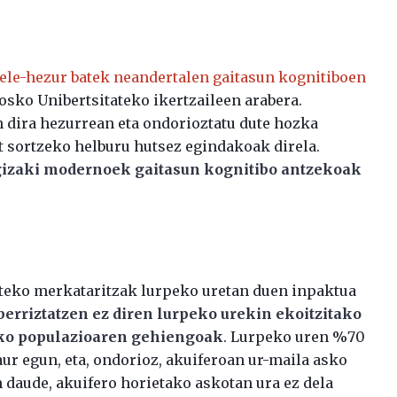
ele-hezur batek neandertalen gaitasun kognitiboen
osko Unibertsitateko ikertzaileen arabera.
 dira hezurrean eta ondorioztatu dute hozka
t sortzeko helburu hutsez egindakoak direla.
gizaki modernoek gaitasun kognitibo antzekoak
rteko merkataritzak lurpeko uretan duen inpaktua
berriztatzen ez diren lurpeko urekin ekoitzitako
ko populazioaren gehiengoak
. Lurpeko uren %70
ur egun, eta, ondorioz, akuiferoan ur-maila asko
n daude, akuifero horietako askotan ura ez dela