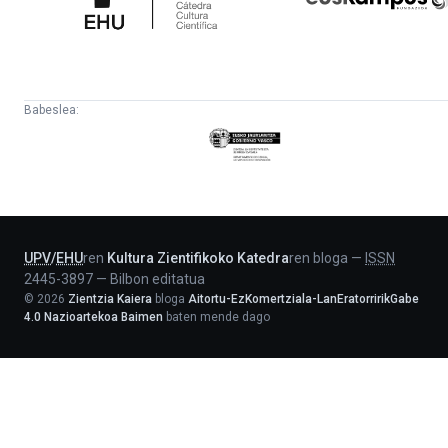
Babeslea:
Eusko
Jaurlaritza
-
Lehendakaritza
UPV
/
EHU
ren
Kultura Zientifikoko Katedra
ren bloga
—
ISSN
2445-3897
—
Bilbon editatua
©
2026
Zientzia Kaiera
bloga
Aitortu-EzKomertziala-LanEratorririkGabe
4.0 Nazioartekoa Baimen
baten mende dago