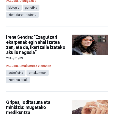
,
#KZJaia
Dibulgazioa
biologia
genetika
zientziaren_historia
Irene Sendra: “Ezagutzari
ekarpenak egin ahal izatea
zen, eta da, ikertzaile izateko
akuilu nagusia”
2015/01/09
,
#KZJaia
Emakumeak zientzian
astrofisika
emakumeak
zientzialariak
Gripea, loditasuna eta
minbizia: mugetako
medikuntza