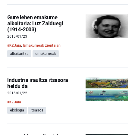
Gure lehen emakume
albaitaria: Luz Zalduegi
(1914-2003)
2015/01/23
,
#KZJaia
Emakumeak zientzian
albaitaritza
emakumeak
Industria iraultza itsasora
heldu da
2015/01/22
#KZJaia
ekologia
itsasoa