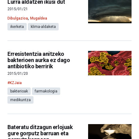
Lurra aldatzen ikusi dut
2015/01/21
,
Dibulgazioa
Mugaldea
ikerketa
klima-aldaketa
Erresistentzia anitzeko
bakterioen aurka ez dago
antibiotiko berririk
2015/01/20
#KZJaia
bakterioak
farmakologia
medikuntza
Bateratu ditzagun erlojuak
gure gorputz barruan eta