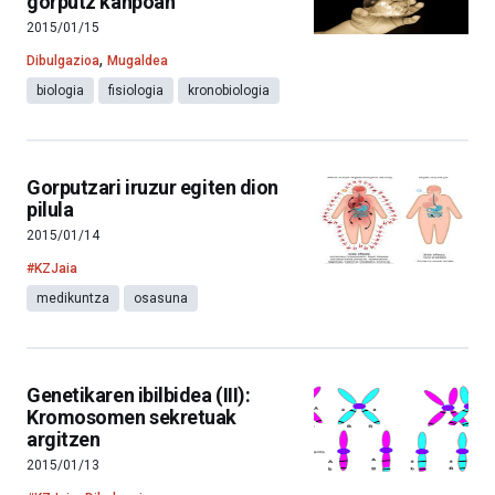
gorputz kanpoan
2015/01/15
,
Dibulgazioa
Mugaldea
biologia
fisiologia
kronobiologia
Gorputzari iruzur egiten dion
pilula
2015/01/14
#KZJaia
medikuntza
osasuna
Genetikaren ibilbidea (III):
Kromosomen sekretuak
argitzen
2015/01/13